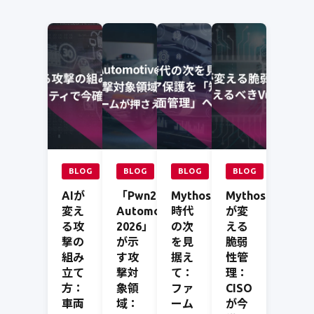
BLOG
BLOG
BLOG
BLOG
AIが
「Pwn2Own
Mythos
Mythos
変え
Automotive
時代
が変
る攻
2026」
の次
える
撃の
が示
を見
脆弱
組み
す攻
据え
性管
立て
撃対
て：
理：
方：
象領
ファ
CISO
車両
域：
ーム
が今