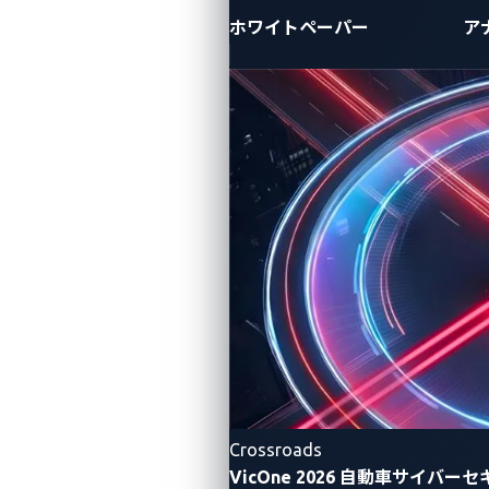
ホワイトペーパー
ア
Crossroads
VicOne 2026 自動車サイバ