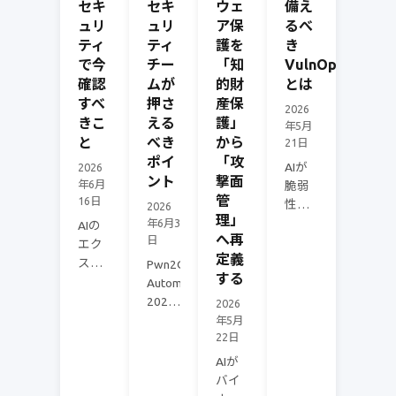
セキ
セキ
ウェ
備え
ュリ
ュリ
ア保
るべ
ティ
ティ
護を
き
で今
チー
「知
VulnOps
確認
ムが
的財
とは
すべ
押さ
産保
2026
きこ
える
護」
年5月
と
べき
から
21日
ポイ
「攻
AIが
2026
ント
撃面
年6月
脆弱
管
16日
性の
2026
理」
悪用
年6月3
AIの
へ再
日
を加
エク
定義
速す
スプ
Pwn2Own
する
る時
ロイ
Automotive
代、
トチ
2026
2026
月次
ェー
で見
年5月
パッ
ン構
22日
つか
チ対
築・
った
AIが
応で
PoC生
EV充
バイ
は追
成能
電