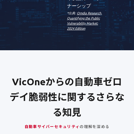
ナーシップ
*出典:
Omdia Research,
Quantifying the Public
Vulnerability Market:
2024 Edition
VicOneからの自動車ゼロ
デイ脆弱性に関するさらな
る知見
自動車サイバーセキュリティ
の理解を深める