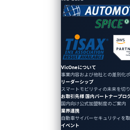
VicOneについて
事業内容および他社との差別化
リーダーシップ
スマートモビリティの未来を切
お取引先様
国内パートナープロ
国内向け公式加盟制度のご案内
業界連携
自動車サイバーセキュリティ
を
イベント