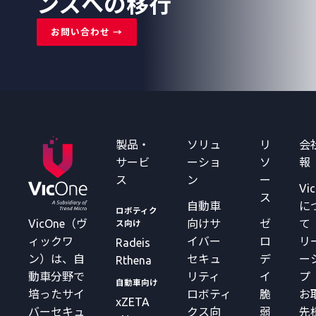
ンスへの移行
月で
性」
ま
設計
備え
の点
す。
し、
お問い合わせ →
るべ
検方
流出
きア
法を
前提
クシ
整理
の外
ョ
しま
部モ
���
す。
ニタ
を解
リン
説し
グ体
ま
製品・
ソリュ
リ
会
制を
す。
整備
サービ
ーショ
ソ
報
する
ス
ン
ー
Vi
こと
ス
が求
自動車
に
ロボティク
めら
VicOne（ヴ
向けサ
ゼ
て
ス向け
れま
ィックワ
イバー
ロ
リ
Radeis
す。
ン）は、自
セキュ
デ
ー
Rthena
動車分野で
リティ
イ
プ
自動車向け
培ったサイ
ロボティ
脆
お
xZETA
バーセキュ
クス向
弱
先