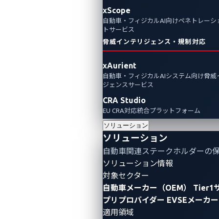
xScope
自動車・フィジカルAI向けペネトレーシ
トサービス
脅威インテリジェンス・規制対応
xAurient
自動車・フィジカルAIシステム向け脅威
ジェンスサービス
CRA Studio
EU CRA対応統合プラットフォーム
ソリューション
ソリューション
自動車関連ステークホルダーの
ソリューション情報
対象セクター
自動車メーカー（OEM）
Tier
プリプロバイダー
EVSEメーカー
適用領域