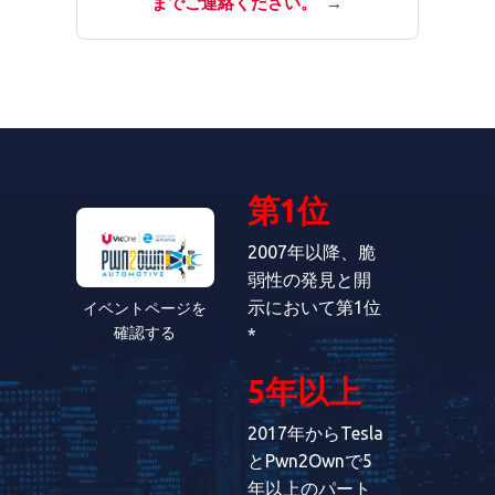
までご連絡ください。
→
第1位
2007年以降、脆
弱性の発見と開
示において第1位
イベントページを
確認する
*
5年以上
2017年からTesla
とPwn2Ownで5
年以上のパート