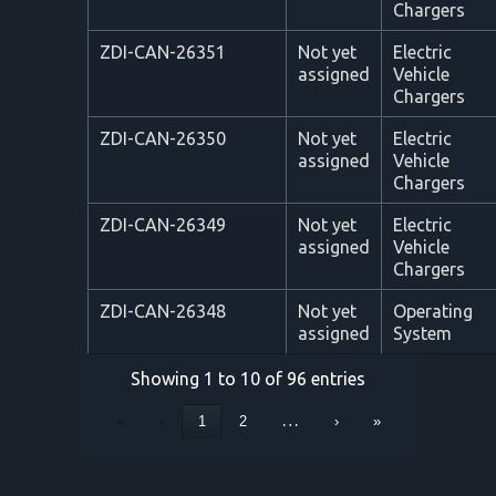
Chargers
ZDI-CAN-26351
Not yet
Electric
assigned
Vehicle
Chargers
ZDI-CAN-26350
Not yet
Electric
assigned
Vehicle
Chargers
ZDI-CAN-26349
Not yet
Electric
assigned
Vehicle
Chargers
ZDI-CAN-26348
Not yet
Operating
assigned
System
Showing 1 to 10 of 96 entries
…
«
‹
1
2
›
»