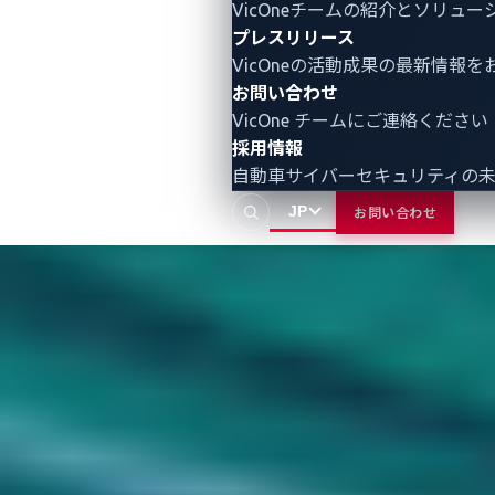
自動車ゼロデイ脆
VicOneチームの紹介とソリュ
プレスリリース
VicOneの活動成果の最新情報を
弱性
お問い合わせ
VicOne チームにご連絡ください
採用情報
自動車サイバーセキュリティの
データベースを見る
JP
お問い合わせ