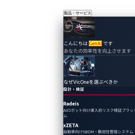
製品・サービス
こんにちは
GenAI
です
あなたの効率性を向上させます
なぜVicOneを選ぶべきか
設計・検証
Radeis
AIロボット向け導入前リスク検証プラッ
ム
xZETA
自動車向けSBOM・脆弱性管理システム