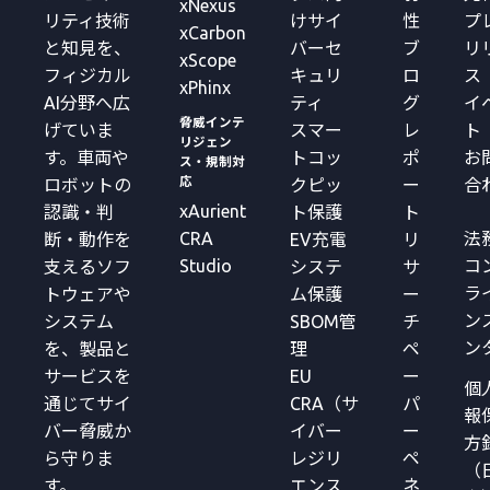
xNexus
リティ技術
けサイ
性
プ
xCarbon
と知見を、
バーセ
ブ
リ
xScope
フィジカル
キュリ
ロ
ス
xPhinx
AI分野へ広
ティ
グ
イ
脅威インテ
げていま
スマー
レ
ト
リジェン
す。車両や
トコッ
ポ
お
ス・規制対
応
ロボットの
クピッ
ー
合
xAurient
認識・判
ト保護
ト
CRA
法
断・動作を
EV充電
リ
Studio
コ
支えるソフ
システ
サ
ラ
トウェアや
ム保護
ー
ン
システム
SBOM管
チ
ン
を、製品と
理
ペ
サービスを
EU
ー
個
通じてサイ
CRA（サ
パ
報
バー脅威か
イバー
ー
方
ら守りま
レジリ
ペ
（
す。
エンス
ネ