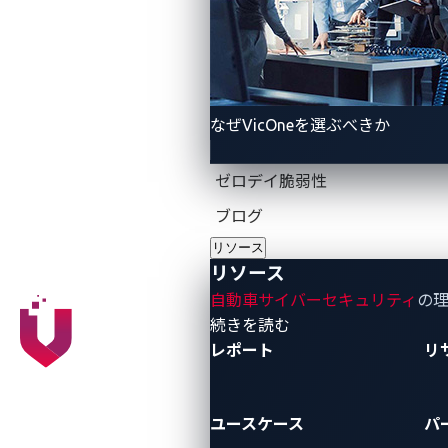
なぜVicOneを選ぶべきか
ゼロデイ脆弱性
ブログ
リソース
リソース
自動車サイバーセキュリティ
の
- リソース
続きを読む
レポート
リ
ユースケース
パ