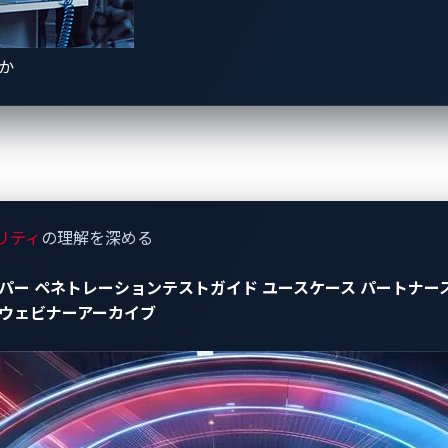
ェンスによって、VicOneのお客様には、他のセキュリティ
きか
能を提供することで、
自動メーカーOEM
、
Tier 1サプライヤー
なビジネスへの影響をプロアクティブに確認することができま
デイ脆弱性44件のいずれかに脆弱かどうかを判断し、潜在的な
ます。
リティ
の理解を深める
ッケージ内のゼロデイ脆弱性を検出
パー
ペネトレーションテストガイド
ユースケース
パートナー
ウェビナーアーカイブ
化する自動車のセキュリティ環境
におけるリスクを効果的に低
るのに対し、VicOneのxZETAは、電子制御ユニット（EC
を検出するように設計されています。
er 1サプライヤー、EV充電システムのサプライヤーは、早期警