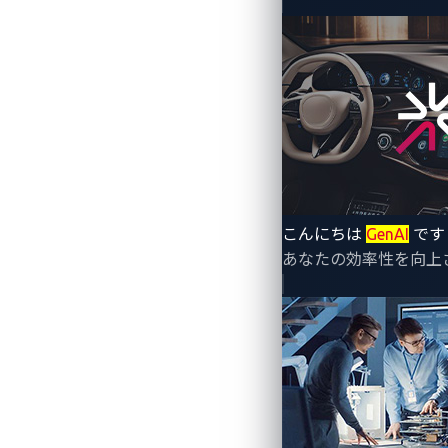
By Ling Cheng (Senior Product Market
前回の記事
では、ゼロデイ脆弱性の重要
本稿では、2024年1月24日から26日に
このイベントはVicOneとトレンドマイ
現在、これらの中で44件の脆弱性を検出
こんにちは
GenAI
です
次世代の車両セキュリティオペレーション
あなたの効率性を向上
「
xCarbon
」、そして高性能な自動車脆弱
って検出可能です。
この中には、参加チームのNCC Grou
動かすことを可能にした脆弱性
も含まれて
メラを起動し、ダンスするRick Astl
した。