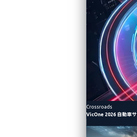
す。これにより、ECUや充電システムの
これら特定のゼロデイ脆弱性だけでなく、
提供します（図1参照）。VicOneは
Crossroads
VicOne 2026 