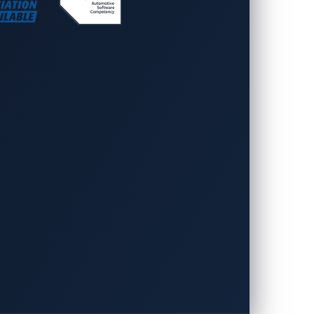
一回のクリックで「xNexus」を通じてリ
して脆弱であるかどうかを判断できます
、自動車のセキュリティ対策において重要
が稼働中でも、「xCarbon」によりこ
します。