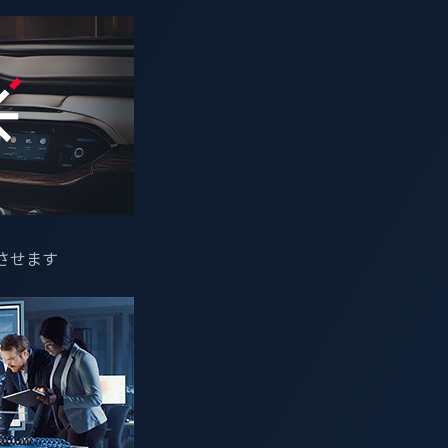
ing Manager)
性と自動車のスレットインテリジェンスにゼロデイ脆弱性情報
東京で開催された
Pwn2Own Automotiveイベント
の素晴らしい成
クロのゼロデイイニシアチブ（ZDI）が主催し、合計49件に及
できるのは、自動車向けサイバーセキュリティ製品の中ではVic
センター（VSOC）プラットフォーム「
xNexus
」、フリクシ
させます
性管理とソフトウェア構成表（SBOM）管理システム「
xZETA
p EDGが車載インフォテインメントシステムで人気のファースト
います。また、参加チームのSina Kheirkhahは、メーカ
ey氏を表示して電気自動車の充電システムを「
rickroll
（踊るRick