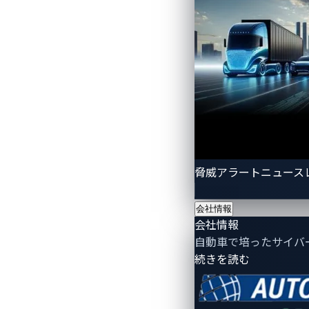
図1：xZETAは、ソフトウェアパッ
脅威アラートニュース
他に類を見ない保護機
トインテリジェンス
会社情報
会社情報
自動車のゼロデイ脆弱性を見落とすこと
自動車で培ったサイバ
関連のスレットインテリジェンスの役割
- 会社情報
続きを読む
VicOneによる独自かつ最先端の自動車