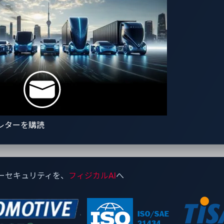
ケージに存在し得るゼロデイ脆弱性が検出可能な唯一の製品
レターを購読
能：自動車のゼロデイ脆弱性情報
を駆使した迅速なリスクアセスメ
は、未知の脆弱性というセキュリティ上の盲点を生じさせる可
ーセキュリティを、
フィジカルAI
へ
がいかに重要か分かります。
関連のスレットインテリジェンスを基盤とする次世代VSOCプラッ