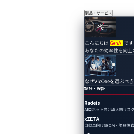
製品・サービス
Pwn2Own 
こんにちは
GenAI
です
あなたの効率性を向上
デイ脆弱性44
2024年2月8日
VicOne
なぜVicOneを選ぶべ
設計・検証
2024年1月に開催された3日間のP
Radeis
イバーセキュリティ製品の中ではVi
AIロボット向け導入前リス
xZETA
自動車向けSBOM・脆弱性