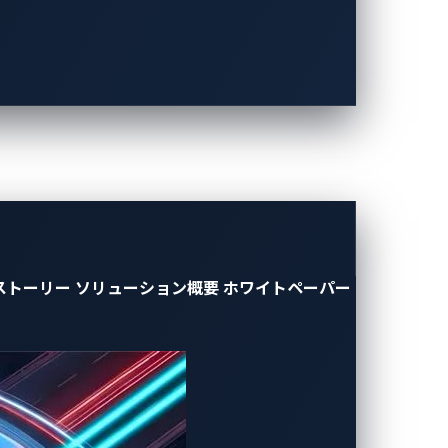
ベンダーから得られない大きなアドバンテー
、
EV充電システムサプライヤー
は、競合よ
す。これによりお客様は、自社の車両コン
リスクに対して先手を打つことができま
する唯一の方法
ストーリー
ソリューション概要
ホワイトペーパー
減させるには不十分です。現在の脆弱性管
U）やEV充電システムのファームウェアや
告を受け、迅速に確認することが可能になりま