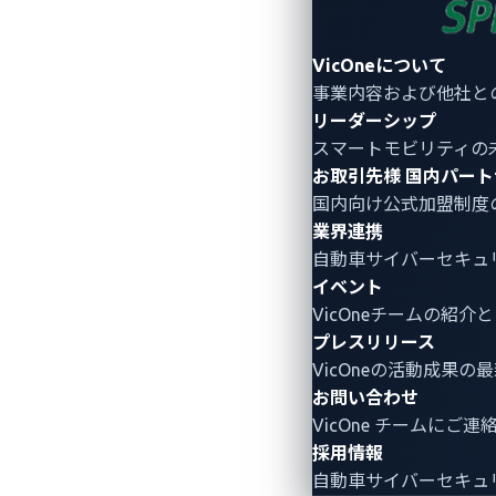
スの車載IDS/IPSである「xCarbo
スクおよびビジネスへの影響を迅速に確
（図2を参照）。また、VSOCチームは
VicOneについて
事業内容および他社と
となる詳細情報にアクセスし、包括的な知
リーダーシップ
れらのゼロデイ脆弱性を検出することが
スマートモビリティの
お取引先様
国内パート
国内向け公式加盟制度
業界連携
自動車サイバーセキュ
イベント
VicOneチームの紹
プレスリリース
VicOneの活動成果の
お問い合わせ
VicOne チームにご
採用情報
自動車サイバーセキュ