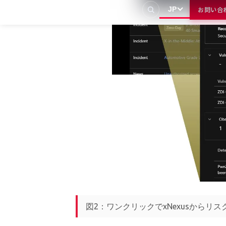
JP
お問い合
図2：ワンクリックでxNexusから