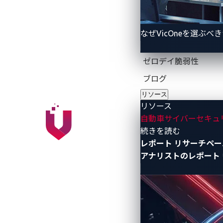
これらのゼロデイ関連スレットインテリジ
なぜVicOneを選ぶべ
ジが提供されます。こうした早期検出機
りも早くリスクやそれらに関する潜在的
ゼロデイ脆弱性
ポーネントや充電システムがこれらゼロ
す。
ブログ
リソース
以下、それぞれの製品から詳細を説明し
リソース
自動車サイバーセキュ
- リソース
続きを読む
ECUソフトウェアパ
レポート
リサーチペー
アナリストのレポート
既知の脆弱性への対策だけでは、
常に変
理システムが既知の脆弱性に主眼を置いてい
バイナリーに存在し得るゼロデイ脆弱性
xZETAを利用することで、OEM、Ti