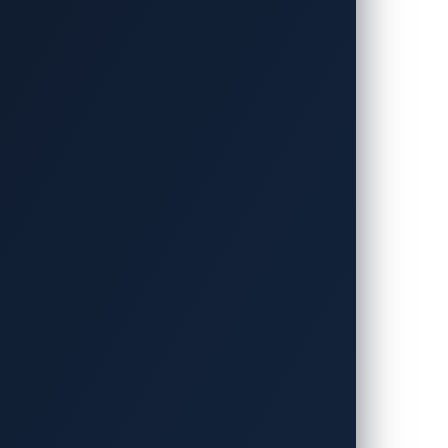
を組み込む必要性について解説しました。
果をご報告できることを嬉しく思います。
ぶ新規のゼロデイ脆弱性が発見されました。
One製品だけです。これらの脆弱性は、
ョンレス車載侵入検知・防御システム
」を含む、当社の製品ラインアップによ
パーソンシューティングゲーム
「Doom」を
ーによって通常は無効化されている充電器のカ
氏）」するために2件の脆弱性を連携させま