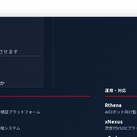
Automotiveイベン
させます
件はVicOne製品のみ
きか
運用・対応
wn2Own Automotiveイベントで発見されたゼロデ
Rthena
cOne製品のみです。
ク検証プラットフォーム
AIロボット向け
xNexus
管理システム
次世代VSOCプ