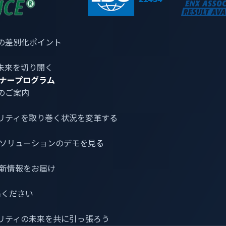
n」は、これらのゼロデイ脆弱性に対応しています。お客様は、わずか
認でき、使用中のシステムが悪用され得るゼロデイ脆弱性に対
、攻撃経路や感染経路、さらに戦術、技術、手順（TTPs）など
の差別化ポイント
見を得ることができます。そして車両が走行中でも充電システム
可能であり、自動車メーカーOEMやサプライヤーに安心を提供
未来を切り開く
ナープログラム
のご案内
リティ
を取り巻く状況を変革する
介とソリューションのデモを見る
最新情報をお届け
連絡ください
リティの未来を共に引っ張ろう