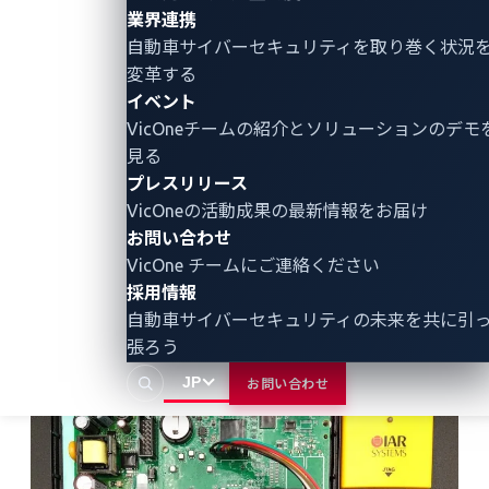
業界連携
その後、ターゲットCPUとデバッグソフトウェアツー
自動車サイバーセキュリティ
を取り巻く状況
ルをつなぐためにJLinkツールを使用します。このツー
変革する
ルは、プロセッサの開始や停止、実行中のブレークポ
イベント
イント設定、メモリやCPUレジスタの値の表示および
VicOneチームの紹介とソリューションのデモ
見る
設定が可能なデバッグソフトウェアを使用するために
プレスリリース
重要です。最終的にデバッガーを使って、ターゲット
VicOneの活動成果の最新情報をお届け
のCPUを操作し、ファームウェアを抽出することがで
お問い合わせ
きます。
VicOne チームにご連絡ください
採用情報
自動車サイバーセキュリティの未来を共に引
張ろう
JP
お問い合わせ