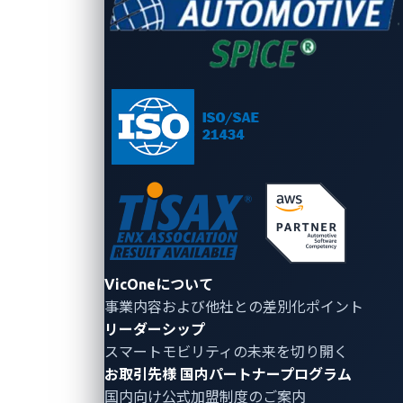
VicOneについて
事業内容および他社との差別化ポイント
リーダーシップ
図2：ターゲットユニットに接続された
スマートモビリティの未来を切り開く
JTAGulator
お取引先様
国内パートナープログラム
国内向け公式加盟制度のご案内