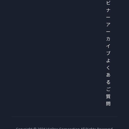
ビ
ナ
ー
ア
ー
カ
イ
ブ
よ
く
あ
る
ご
質
問