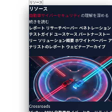
リソース
必須となります。デバイスへのアクセスを得ると、
リソース
Atmel CPU、シリアルコンソール、NANDフラッシ
自動車サイバーセキュリティ
の理解を深める
ュ、JTAGデバッグポートが見つけられます。さらに、
- リソース
続きを読む
ファームウェアを抽出するために必要な全ての情報も
レポート
リサーチペーパー
ペネトレーション
テストガイド
ユースケース
パートナーストー
収集されます。そしてブートローダとLinuxコンソール
リー
ソリューション概要
ホワイトペーパー
ア
から得られた重要情報に基づき、NAND内の各パーテ
ナリストのレポート
ウェビナーアーカイブ
ィションの開始および終了のアドレスが確認されま
す。
Crossroads