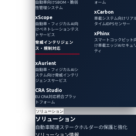
自動車向けSBOM・脆弱
ォーム
性管理システム
電気自動車（EV）の充電器における脆弱性2つ
xCarbon
xScope
車載システム向けリア
を特定・検証したZDIリサーチャーの調査か
自動車・フィジカルAI向
タイムIDPSセンサー
ら、脆弱性の発見の重要性を浮き彫りにする
けペネトレーションテス
xPhinx
トサービス
攻撃シナリオを解説します。
スマートコックピット
脅威インテリジェン
け車載エッジAIセキュ
ス・規制対応
ティ
xAurient
自動車・フィジカルAIシ
ステム向け脅威インテリ
ジェンスサービス
CRA Studio
EU CRA対応統合プラッ
トフォーム
ソリューション
ソリューション
自動車関連ステークホルダーの保護と強化
By Jonathan Andersson (Senior Manager –
ソリューション情報