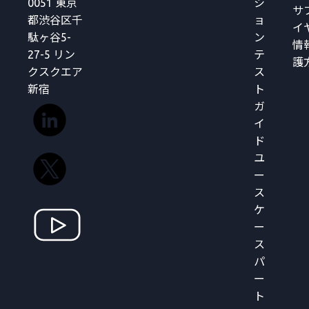
0051 東京
シ
サ
都渋谷区千
ョ
イ
駄ヶ谷5-
ン
情
27-5 リン
テ
護
クスクエア
ス
新宿
ト
ガ
イ
ド
ユ
ー
ス
ケ
ー
ス
パ
ー
ト