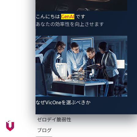
この最初の攻撃シナリオでは、物理的にアクセスでき
る自宅用EV充電器からファームウェアを抽出する方法
こんにちは
GenAI
です
を示します。ファームウェアの抽出は、デバイスに関
あなたの効率性を向上させます
するさらなる調査を実施する際、セキュリティ上の欠
陥を見つける上で最初の重要なステップです。
ファームウェアは一般的にNANDのような永続的なメ
モリデバイスに保存されています。そのため、抽出過
程では、デバイスのメモリに保存されたファームウェ
アイメージが読み取られてコピーされます。これを行
うために、プリント基板で広く使用される業界標準の
プロトコルであるJTAGが使用されます。JTAGはデバ
なぜVicOneを選ぶべきか
イスのメモリに直接アクセスでき、これにより、リサ
ーチャー（または潜在的な攻撃者）が暗号化や認証な
ゼロデイ脆弱性
どの保護機構を迂回することが可能となります。
ブログ
この攻撃シナリオではデバイスへの物理的アクセスが