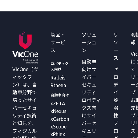
製品・
ソリュ
リ
会
サービ
ーショ
ソ
報
ス
ン
ー
Vi
ス
自動車
に
ロボティク
VicOne（ヴ
向けサ
ゼ
て
ス向け
ィックワ
イバー
ロ
リ
Radeis
ン）は、自
セキュ
デ
ー
Rthena
動車分野で
リティ
イ
プ
自動車向け
培ったサイ
ロボティ
脆
お
xZETA
バーセキュ
クス向
弱
先
xNexus
リティ技術
けサイ
性
プ
xCarbon
と知見を、
バーセ
ブ
リ
xScope
フィジカル
キュリ
ロ
ス
xPhinx