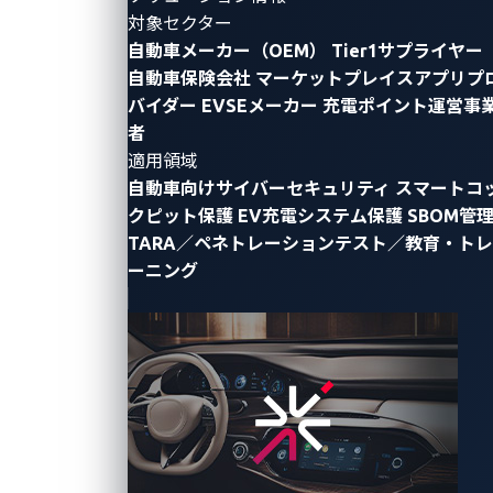
Security Researcher, Zero Day Initiative)
対象セクター
自動車メーカー（OEM）
Tier1サプライヤー
この2部構成のブログシリーズでは、脆弱性の発見が
自動車保険会社
マーケットプレイスアプリプ
いかに重要か、そして脆弱性が迅速に対処されない場
バイダー
EVSEメーカー
充電ポイント運営事
合に生じる潜在的なサイバー脅威を明らかにする3つ
者
の攻撃シナリオを検討します。第1回の本稿では、こ
適用領域
れらの攻撃シナリオのうち2つに注目し、トレンドマ
自動車向けサイバーセキュリティ
スマートコ
イクロの
ゼロデイイニシアチブ（ZDI）プログラム
に
クピット保護
EV充電システム保護
SBOM管
所属するリサーチャーたちが電気自動車（EV）充電器
TARA／ペネトレーションテスト／教育・トレ
ーニング
の分野で行った調査について解説します。ZDIは、今
回初めて開催される
Pwn2Own Automotive
でVicOneと
共同ホストを務めます。
自宅用EV充電器からのファー
ムウェア抽出