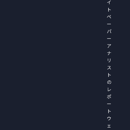
イ
ト
ペ
ー
パ
ー
ア
ナ
リ
ス
ト
の
レ
ポ
ー
ト
ウ
ェ