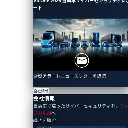
VicOne 2026 自動車サイバーセキュリティレ
図1：ファームウェア抽出プロセス
ート
JTAGツールを使用することで、充電器との通信が可能
になります。図2に示されているように、最初に
JTAGulatorを用いてJTAGインターフェースを検証
し、各ピンの機能を特定します。
脅威アラートニュースレターを購読
会社情報
会社情報
自動車で培ったサイバーセキュリティを、
フ
ジカルAI
へ
- 会社情報
続きを読む