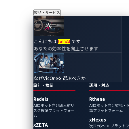
製品・サービス
自動車イノベーシ
こんにちは
GenAI
です
あなたの効率性を向上させます
ョンの中で進化す
る脆弱性発見：EV
なぜVicOneを選ぶべきか
充電器脆弱性を狙
設計・検証
運用・対応
Radeis
Rthena
う攻撃シナリオ
AIロボット向け導入前リ
AIロボット向け監視・
スク検証プラットフォー
護プラットフォーム
2024年1月19日
ム
xNexus
xZETA
VicOne
次世代VSOCプラット