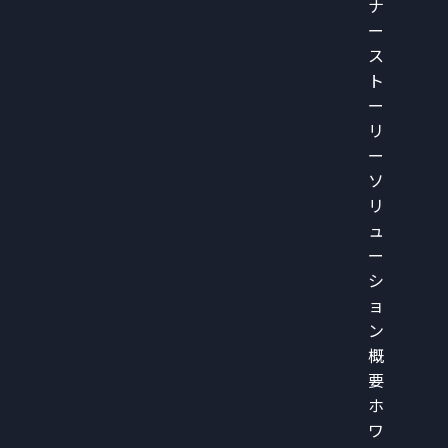
ナ
ー
ス
ト
ー
リ
ー
ソ
リ
ュ
ー
シ
ョ
ン
概
要
ホ
ワ