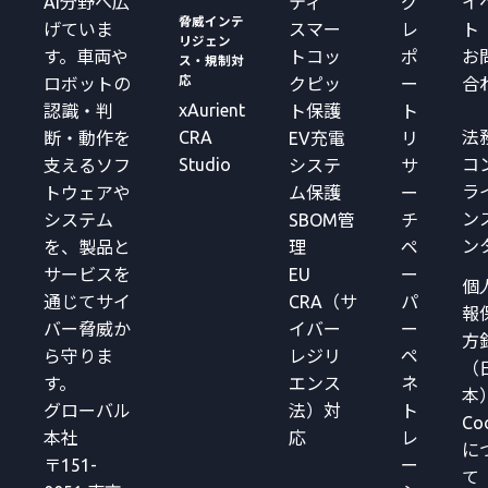
AI分野へ広
ティ
グ
イ
脅威インテ
げていま
スマー
レ
ト
リジェン
す。車両や
トコッ
ポ
お
ス・規制対
応
ロボットの
クピッ
ー
合
xAurient
認識・判
ト保護
ト
CRA
法
断・動作を
EV充電
リ
Studio
コ
支えるソフ
システ
サ
ラ
トウェアや
ム保護
ー
ン
システム
SBOM管
チ
ン
を、製品と
理
ペ
サービスを
EU
ー
個
通じてサイ
CRA（サ
パ
報
バー脅威か
イバー
ー
方
ら守りま
レジリ
ペ
（
す。
エンス
ネ
本
グローバル
法）対
ト
Co
本社
応
レ
に
〒151-
ー
て