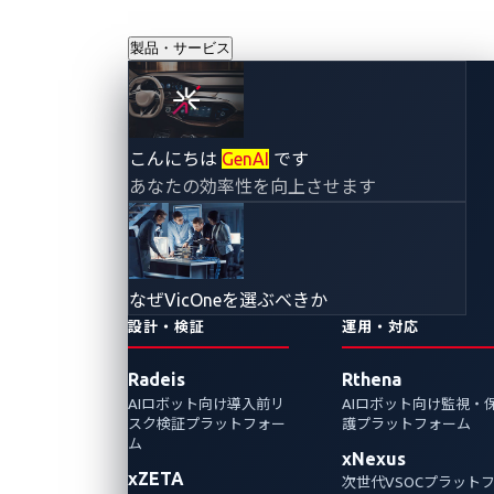
製品・サービス
AIを活用した防御
こんにちは
GenAI
です
あなたの効率性を向上させます
とその先へ： ゼロ
デイ脆弱性を発見
なぜVicOneを選ぶべきか
し対処するための
設計・検証
運用・対応
Radeis
Rthena
インテリジェンス
AIロボット向け導入前リ
AIロボット向け監視・
スク検証プラットフォー
護プラットフォーム
の活用
ム
xNexus
xZETA
次世代VSOCプラット