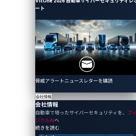
VicOne 2026 自動車サイバーセキュリティレ
ティ対策として、一般に公開されたサイバーセキュリ
ート
ティの脆弱性に関する標準化された識別子である共通
脆弱性タイプ一覧（CVE）のみに依存していることで
す。しかし、CVEは既知のデータベースにリストされ
ていないゼロデイ攻撃には対応していません。つま
り、自動車業界を含む多くの企業は、先を見越した積
極的な防御策を講じない限り、予測不可能なリスクに
さらされ続けることになります。
脅威アラートニュースレターを購読
ゼロデイ脆弱性を発見するた
めの包括的なアプローチ
会社情報
会社情報
Project ZeroのBig SleepなどのAIエージェントを使用
自動車で培ったサイバーセキュリティを、
フ
して既知の脆弱性から学習し、ソースコードを分析す
ジカルAI
へ
る以外にも、潜在的な脆弱性を発見するためのアプロ
- 会社情報
続きを読む
ーチはあります。