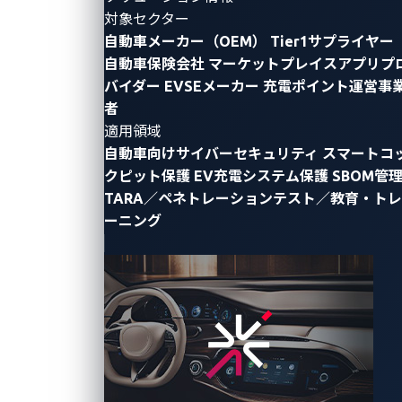
対象セクター
自動車メーカー（OEM）
Tier1サプライヤー
自動車保険会社
マーケットプレイスアプリプ
バイダー
EVSEメーカー
充電ポイント運営事
者
適用領域
By Ling Cheng (Senior Product Marketing
自動車向けサイバーセキュリティ
スマートコ
Manager)
クピット保護
EV充電システム保護
SBOM管
TARA／ペネトレーションテスト／教育・トレ
GoogleのProject Zeroは最近、大規模言語モデル
ーニング
（LLM）を基盤とするフレームワーク「Big Sleep」を
使用して、現実のソースコードにおけるゼロデイ脆弱
性を発見したと
発表
しました。このプロジェクトで
は、AI駆動のエージェントが、広く使用されているオ
ープンソース データベースエンジンであるSQLiteの悪
用可能なスタックバッファオーバーフロー脆弱性を特
定する手法を実演しました。