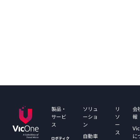
製品・
ソリュ
リ
会
サービ
ーショ
ソ
報
ス
ン
ー
Vi
ス
自動車
に
ロボティク