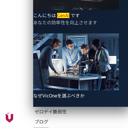
Big Sleepの研究はまだ初期段階ですが、特に既存の方
こんにちは
GenAI
です
法では検出が難しいゼロデイ脆弱性を発見するための
あなたの効率性を向上させます
テスト手法を強化するAIの有望な潜在能力を証明して
います。
ゼロデイ脆弱性はなぜ問題な
のか
ゼロデイ脆弱性
とは、広く知られる前に攻撃者が悪用
できる、隠れた高リスクの脅威です。ゼロデイ攻撃が
なぜVicOneを選ぶべきか
予期せず発生し、対策が利用できない場合、企業は高
額なリコールや深刻な評判の低下に直面する可能性が
ゼロデイ脆弱性
あります。
ブログ
ゼロデイ脆弱性への対応は極めて困難であり、脅威は