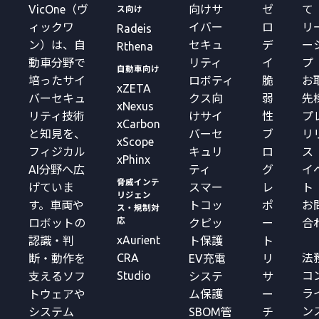
VicOne（ヴ
向けサ
ゼ
て
ス向け
ィックワ
イバー
ロ
リ
Radeis
ン）は、自
セキュ
デ
ー
Rthena
動車分野で
リティ
イ
プ
自動車向け
培ったサイ
ロボティ
脆
お
xZETA
バーセキュ
クス向
弱
先
xNexus
リティ技術
けサイ
性
プ
xCarbon
と知見を、
バーセ
ブ
リ
xScope
フィジカル
キュリ
ロ
ス
xPhinx
AI分野へ広
ティ
グ
イ
脅威インテ
げていま
スマー
レ
ト
リジェン
す。車両や
トコッ
ポ
お
ス・規制対
応
ロボットの
クピッ
ー
合
xAurient
認識・判
ト保護
ト
CRA
法
断・動作を
EV充電
リ
Studio
コ
支えるソフ
システ
サ
ラ
トウェアや
ム保護
ー
ン
システム
SBOM管
チ