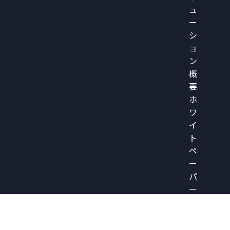
ュ
ー
シ
ョ
ン
概
要
ホ
ワ
イ
ト
ペ
ー
パ
ー
ア
ナ
リ