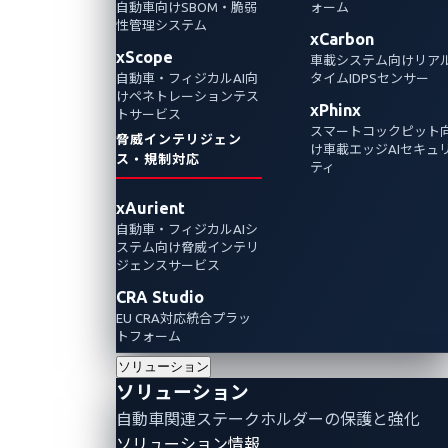
自動車向けSBOM・脆弱
ォーム
2024年11月8日
性管理システム
xCarbon
VicOne
xScope
車載システム向けリア
自動車・フィジカルAI向
タイムIDPSセンサー
GoogleのProject Zeroは最近、Al支援フレーム
けペネトレーションテス
xPhinx
トサービス
ワークを応用してゼロデイ脆弱性を特定する
スマートコックピット
脅威インテリジェン
ことに成功し、脆弱性検出における期待の持
け車載エッジAIセキュ
ス・規制対応
ティ
てるブレークスルーと位置づけました。自動
車サイバーセキュリティへのより包括的なア
xAurient
プローチを確保する上で、AI技術やその他の
自動車・フィジカルAIシ
ステム向け脅威インテリ
戦略の重要性を検証します。
ジェンスサービス
CRA Studio
Zero-Day Vulnerabilities
AI
EU CRA対応統合プラッ
トフォーム
ソリューション
ソリューション
自動車関連ステークホルダーの保護と強化
ソリューション情報