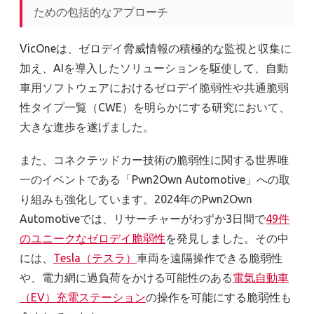
ための包括的なアプローチ
VicOneは、ゼロデイ脅威情報の積極的な監視と収集に
加え、AIを導入したソリューションを駆使して、自動
車用ソフトウェアにおけるゼロデイ脆弱性や共通脆弱
性タイプ一覧（CWE）を明らかにする研究において、
大きな進歩を遂げました。
また、コネクテッドカー技術の脆弱性に関する世界唯
一のイベントである「Pwn2Own Automotive」への取
り組みも強化しています。2024年のPwn2Own
Automotiveでは、リサーチャーがわずか3日間で
49件
のユニークなゼロデイ脆弱性
を発見しました。その中
には、
Tesla（テスラ）
車両を遠隔操作できる脆弱性
や、電力網に過負荷をかける可能性のある
電気自動車
（EV）充電ステーション
の操作を可能にする脆弱性も