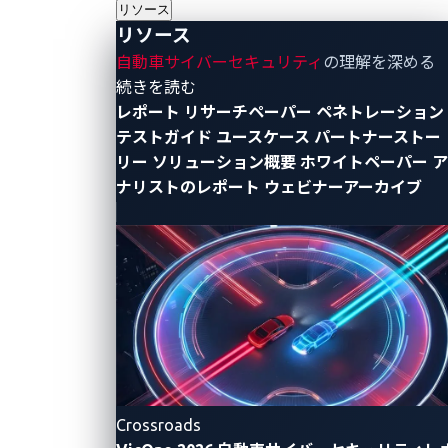
リソース
以下の3つのパターンで発生します。
リソース
自動車サイバーセキュリティ
の理解を深める
攻撃者だけが脆弱性を把握しているが、他の誰も
- リソース
続きを読む
気づいていない。
レポート
リサーチペーパー
ペネトレーション
攻撃者は脆弱性を把握しており、社内の一部の関
テストガイド
ユースケース
パートナーストー
係者やダークウェブユーザーのみがその存在を知
リー
ソリューション概要
ホワイトペーパー
ア
っている。
ナリストのレポート
ウェビナーアーカイブ
攻撃者は脆弱性を把握しているが、影響を受ける
企業はまったく気づいていない。
企業がゼロデイ脆弱性を認識していない場合、攻撃を
防御したり問題に対処したりすることができません。
そのため、ゼロデイ攻撃は成功する可能性が高く、急
速かつ重大な被害をもたらすことになります。
Crossroads
さらに懸念されるのは、多くの企業が製品のセキュリ