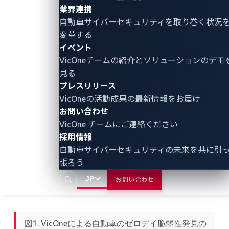
理的なハッカーに挑戦してもらうことで、独創的
業界連携
で斬新な脅威検出方法の促進を図ります。
自動車サイバーセキュリティ
を取り巻く状況
変革する
VicOneでは、自動車業界に重大な影響を及ぼす可能性
イベント
があるゼロデイ脆弱性を十分に認識しています。その
VicOneチームの紹介とソリューションのデモ
ため、前述の積極的な戦略を採用し、これらの脅威を
見る
明らかにして対処しているのです。
プレスリリース
VicOneの活動成果の最新情報をお届け
お問い合わせ
VicOne チームにご連絡ください
採用情報
自動車サイバーセキュリティの未来を共に引
張ろう
JP
お問い合わせ
図1. VicOneによる自動車のゼロデイ脆弱性発見の