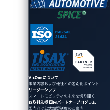
侵入テスト（ペネトレーションテスト）：
システ
ム内の脆弱性を特定するための徹底的な評価を実
施します。
ダークウェブのモニタリング：
ダークウェブにお
けるゼロデイ脆弱性や攻撃手法を追跡し、高度な
技術的専門知識を活用して信憑性の高い脅威を検
証します。
脆弱性情報の入手と情報共有：
トレンドマイクロ
の
Zero Day Initiative (ZDI)
などの信頼できる脆弱
性専門機関と協力し、高品質なゼロデイ情報を入
VicOneについて
手する。
事業内容および他社との差別化ポイント
リーダーシップ
自動車ハッキングコンテスト：
Pwn2Own
スマートモビリティの未来を切り開く
Automotive
などのコンテストに参加し、ソースコ
お取引先様
国内パートナープログラム
ードにアクセスすることなく脆弱性を発見する倫
国内向け公式加盟制度のご案内