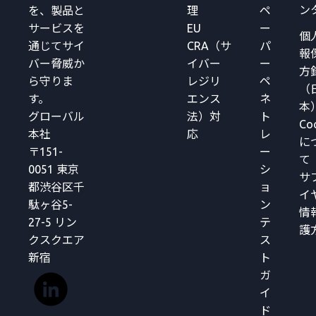
ン
を、製品と
理
ペ
サービスを
EU
ー
個
通じてサイ
CRA（サ
パ
報
バー脅威か
イバー
ー
方
ら守りま
レジリ
ペ
（
す。
エンス
ネ
本
グローバル
法）対
ト
Co
本社
応
レ
に
〒151-
ー
て
0051 東京
シ
サ
都渋谷区千
ョ
イ
駄ヶ谷5-
ン
情
27-5 リン
テ
護
クスクエア
ス
新宿
ト
ガ
イ
ド