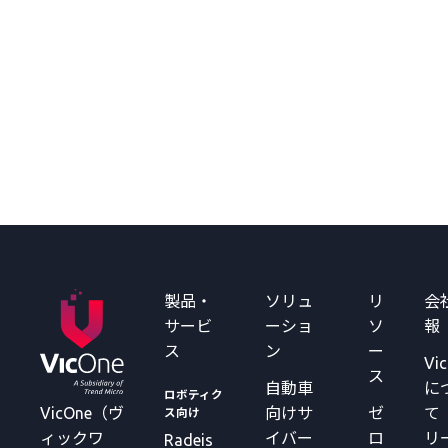
製品・
ソリュ
リ
会
サービ
ーショ
ソ
報
ス
ン
ー
Vi
ス
自動車
に
ロボティク
VicOne（ヴ
向けサ
ゼ
て
ス向け
ィックワ
イバー
ロ
リ
Radeis