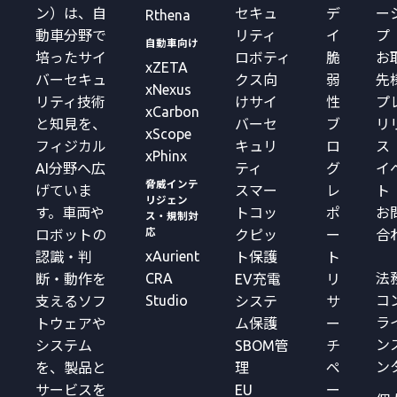
ン）は、自
セキュ
デ
ー
Rthena
動車分野で
リティ
イ
プ
自動車向け
培ったサイ
ロボティ
脆
お
xZETA
バーセキュ
クス向
弱
先
xNexus
リティ技術
けサイ
性
プ
xCarbon
と知見を、
バーセ
ブ
リ
xScope
フィジカル
キュリ
ロ
ス
xPhinx
AI分野へ広
ティ
グ
イ
脅威インテ
げていま
スマー
レ
ト
リジェン
す。車両や
トコッ
ポ
お
ス・規制対
応
ロボットの
クピッ
ー
合
xAurient
認識・判
ト保護
ト
CRA
法
断・動作を
EV充電
リ
Studio
コ
支えるソフ
システ
サ
ラ
トウェアや
ム保護
ー
ン
システム
SBOM管
チ
ン
を、製品と
理
ペ
サービスを
EU
ー