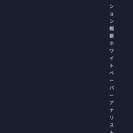
シ
ョ
ン
概
要
ホ
ワ
イ
ト
ペ
ー
パ
ー
ア
ナ
リ
ス
ト