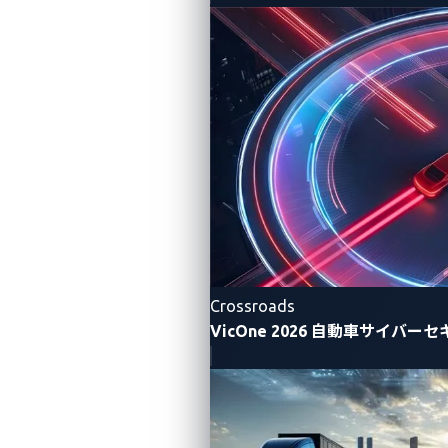
スを許可する複数の重大な脆弱性を明らかにしまし
た。
UARTポートがルートアクセス可能になっていた
ルートファイルシステムが読み取り/書き込み可能
モードでマウントされていた
ATコマンドハンドラーに脆弱性があり、任意のコ
マンドを注入することが可能であった
iptablesファイアウォールに時折発生する競合状
態により、ファイアウォールが無効になることが
あり、攻撃の格好の機会が生まれていた
Crossroads
VicOne 2026 自動車サイバ
これらの脆弱性を活用することで、リサーチャーは巧
妙な攻撃チェーンを編み出しました。携帯電話ネット
ワークの基地局を模倣し、接続チェックを操作するこ
とで、ファイアウォールが停止している間にカードを