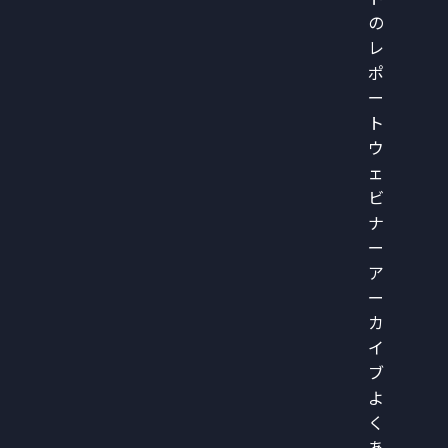
の
レ
ポ
ー
ト
ウ
ェ
ビ
ナ
ー
ア
ー
カ
イ
ブ
よ
く