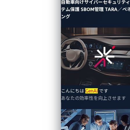
自動車向けサイバーセキュリテ
テム保護
SBOM管理
TARA／
ング
By Vit Sembera (Senior Threat Researcher,
Automotive)
Pwn2Own Automotive 2024
では、Synacktiv（シナク
ティヴ）のリサーチャーであるDavid Berard氏と
Vincent Dehors氏が、
Pwn2Own Vancouver 2022
（英
こんにちは
GenAI
です
語ブログ）で初披露したTesla（テスラ）の車両内イン
あなたの効率性を向上させます
フォテインメント（IVI）システムに対するハッキング
成功の記録を更新する、またも素晴らしいデモンスト
レーションを披露しました。今回は、車両のLTE接続
カードに侵入し、Linuxベースのプラットフォーム上で