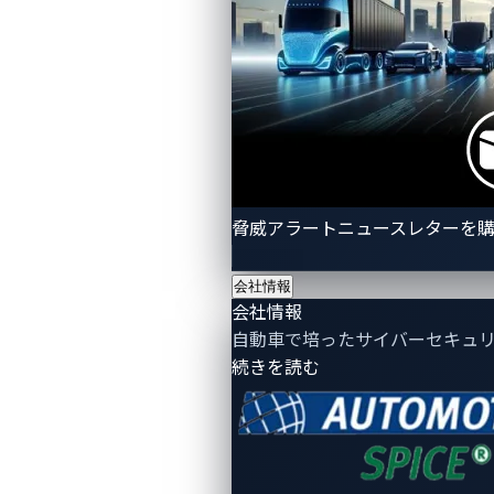
再起動したりコマンドを注入したりすることを可能に
しました。そうやって、最終的にファイアウォールを
恒久的に無効化し、SSH経由でリモートアクセスを獲
得したのです。
車両内インフォテインメント
（IVI）システムへの潜入
脅威アラートニュースレターを
次の攻略段階では、モバイルネットワーク通信を処理
会社情報
するように設計されたオープンソースのテレフォニー
会社情報
ソフトウェアであるOfonoを実行するTeslaのIVIシス
自動車で培ったサイバーセキュ
- 会社情報
続きを読む
テムが標的となりました。TeslaはOfonoをカスタマイ
ズし、LTE接続カードとの通信用プラグインを追加し
ましたが、このプラグインにはヒープ バッファ オーバ
ーフローの脆弱性が存在していました。Synacktivは、