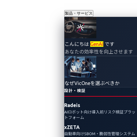
製品・サービス
Tesla IVIシステム
こんにちは
GenAI
です
あなたの効率性を向上させます
への侵入：
Pwn2Own
なぜVicOneを選ぶべきか
Automotive 2024
設計・検証
Radeis
でのSynacktivのバ
AIロボット向け導入前リスク検証プラッ
トフォーム
グ連鎖攻撃
xZETA
自動車向けSBOM・脆弱性管理システム