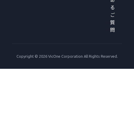
あ
る
ご
質
問
Copyright © 2026 VicOne Corporation All Rights Reserved.