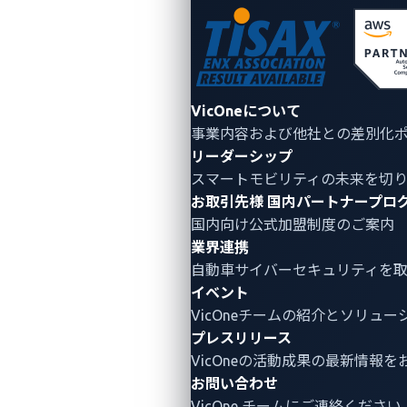
システムのlibc内でヒープ シェーピングやリターン オ
リエンテッド プログラミング（ROP）などの高度な技
法を用いて脆弱性を悪用しました。また、リサーチャ
ーはXPINセキュリティモジュールを回避し、メモリ マ
ッピングのバグを悪用することで検出を回避しまし
VicOneについて
た。
事業内容および他社との差別化
リーダーシップ
スマートモビリティの未来を切
サンドボックスの回避
お取引先様
国内パートナープロ
国内向け公式加盟制度のご案内
Ofonoのdaemon（モバイルネットワーク通信の管理
業界連携
を担当するバックグラウンドプロセス）は、MiniJail、
自動車サイバーセキュリティ
を
SecComp、AppArmor、iptablesなどのセキュリティ
イベント
対策により、厳重にサンドボックス化されていまし
VicOneチームの紹介とソリュ
プレスリリース
た。しかし、このデーモンにはネットワーク管理者の
VicOneの活動成果の最新情報を
権限が与えられていたため、リサーチャーはネットワ
お問い合わせ
ーク構成を変更し、IVIシステムからTesla（テスラ）
VicOne チームにご連絡ください