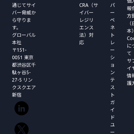
個
通じてサイ
CRA（サ
パ
報
バー脅威か
イバー
ー
方
ら守りま
レジリ
ペ
（
す。
エンス
ネ
本
グローバル
法）対
ト
Co
本社
応
レ
に
〒151-
ー
て
0051 東京
シ
サ
都渋谷区千
ョ
イ
駄ヶ谷5-
ン
情
27-5 リン
テ
護
クスクエア
ス
新宿
ト
ガ
イ
ド
ユ
ー