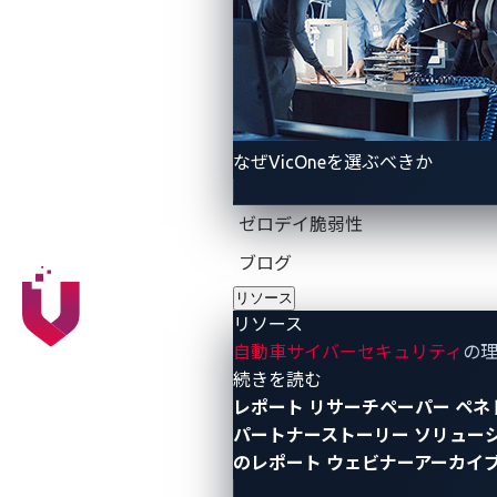
動作する重要なコンポーネントであるTeslaのIVIシス
テムを侵害する
2バグ連鎖攻撃
を実行しました。この
脆弱性により、リモートコード実行（RCE）攻撃を実
行し、Teslaの通信システムの乗っ取りに成功しまし
た。
なぜVicOneを選ぶべきか
通信接続カードのエクスプロ
ゼロデイ脆弱性
イト
ブログ
リソース
OffensiveCon 2024での
プレゼンテーション
“0-Click
リソース
RCE on the Tesla Infotainment Through Cellular
自動車サイバーセキュリティ
の
- リソース
続きを読む
Network,”『セルラーネットワークを介したTesla イン
レポート
リサーチペーパー
ペネ
フォテインメントの0クリックRCE（リモートコード実
パートナーストーリー
ソリュー
行）』で、Synacktivのリサーチャーは、TeslaのLTE接
のレポート
ウェビナーアーカイ
続カードを標的にした方法と、ルートレベルのアクセ