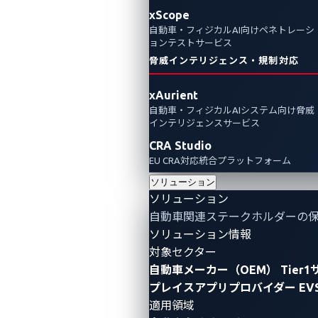
2024年11月4日
xScope
CyberThreat Research Lab
自動車・フィジカルAI向けペネトレーシ
ョンテストサービス
脅威インテリジェンス・規制対応
Pwn2Own Automotive 2024でTesla（テス
ラ）の車載インフォテインメント（IVI）シス
xAurient
テムを巧みに攻略したSynacktivのバグ連鎖攻
自動車・フィジカルAIシステム向け脅威
撃を検証し、自動車サイバーセキュリティの
インテリジェンスサービス
対策強化に繋がるセキュリティ上の教訓を振
CRA Studio
EU CRA対応統合プラットフォーム
り返ります。
ソリューション
ソリューション
Pwn2Own Automotive
Vulnerabilities
自動車関連ステークホルダーの
Zero-Day Vulnerabilities
IVI systems
ソリューション情報
対象セクター
自動車メーカー（OEM）
Tier
プレイスアプリプロバイダー
EV
適用領域