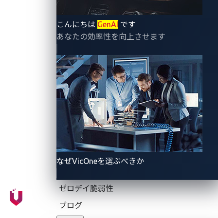
いう2つの主要な要素から成り立っています。この脆
弱性の重大さを理解するため、現代のCPUの動作方
こんにちは
GenAI
です
法、特にこのようなセキュリティ上の欠陥を無意識に
あなたの効率性を向上させます
引き起こす可能性のある高度なメカニズムについて見
ていきます。さらに、この脆弱性が自動車システムに
与える影響を探り、自動車メーカーや専門家が直面す
る潜在的なセキュリティ問題に説明します。
スペキュラティブ実行
現代のCPUでは、独立した命令を並行して実行するだ
けでなく、分岐などの依存命令の処理技術もありま
なぜVicOneを選ぶべきか
す。最も可能性の高い条件を予測し、事前に命令を実
行することで、CPUは条件付き操作の完了を待つこと
ゼロデイ脆弱性
なく、タスクの処理時間を効果的に短縮できます。こ
ブログ
の性能最適化メカニズムは「スペキュラティブ実行」