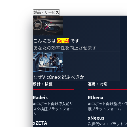
製品・サービス
自動車産業へ潜在
こんにちは
GenAI
です
あなたの効率性を向上させます
的影響を及ぼす脆
弱性Zenbleedを解
なぜVicOneを選ぶべきか
析する
設計・検証
運用・対応
Radeis
Rthena
2023年8月14日
AIロボット向け導入前リ
AIロボット向け監視・
CyberThreat Research Lab
スク検証プラットフォー
護プラットフォーム
ム
xNexus
AMD製のZen 2 CPUに影響する重大な脆弱性で
xZETA
次世代VSOCプラット