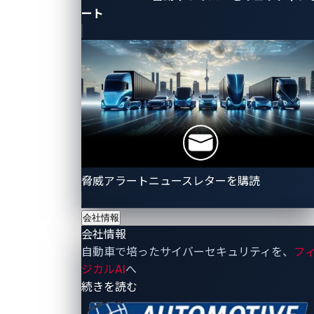
ート
CPUが頻繁に行う様々な基本操作において重要な役割
を担います。これには、文字列の長さを計算する、メ
モリブロックを異なる場所にコピーするなどの操作が
含まれます。レジスタは固定されたメモリ位置を持た
ず、代わりにレジスタ割り当てテーブル（RAT）を通
じて管理されます。このテーブルは、レジスタが指し
示す位置を追跡します。
脅威アラートニュースレターを購読
会社情報
会社情報
自動車で培ったサイバーセキュリティを、
フ
ジカルAI
へ
- 会社情報
続きを読む