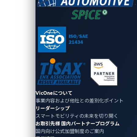
図1：レジスタ割り当てテーブル（左）と物理レ
ジスタファイル（右）
Zenbleed
に基づく画像
CPUが「レジスタをクリアする」という指令を推測的
に実行する際に、必ずしも全ビットをゼロに設定する
わけではありません。実際には、RAT内でレジスタを
ゼロとして単にマークするだけです。しかし、この推
測的実行が後に誤った予測であった場合、CPUはゼロ
フラグを解除し、レジスタを元の位置に戻すことで元
VicOneについて
に戻ります。問題は、レジスタが固定された物理位置
事業内容および他社との差別化ポイント
に割り当てられていないため、元の位置が他のレジス
リーダーシップ
タによって使用されている可能性がある点です。
スマートモビリティの未来を切り開く
お取引先様
国内パートナープログラム
国内向け公式加盟制度のご案内