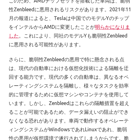
このため、AMDチップセットを搭載した車両は、脆弱
性Zenbleedに悪用されるリスクがあります。2021年11
月の報道によると、Teslaは中国でのモデルYのチップ
をインテルからAMDに変更したことが
明らかになりま
した
。これにより、同社のモデルYも脆弱性Zenbleed
に悪用される可能性があります。
さらに、脆弱性Zenbleedの悪用で特に懸念される点
は、現代の自動車における仮想化技術による隔離を迂
回する能力です。現代の多くの自動車は、異なるオペ
レーティングシステムを隔離し、様々なタスクを効率
的に管理するために仮想マシンやコンテナを使用して
います。しかし、Zenbleedはこれらの隔離措置を超え
ることが可能であるため、データ漏えいの阻止ができ
なくなる恐れがあります。車両で動作するオペレーテ
ィングシステムがWindowsであれLinuxであれ、脆弱
性の悪用が仮想環境で遂行されてしまうからです。脆