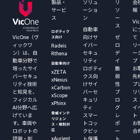
製品・
ソリュ
リ
会
サービ
ーショ
ソ
報
ス
ン
ー
Vi
ス
自動車
に
ロボティク
VicOne（ヴ
向けサ
ゼ
て
ス向け
ィックワ
イバー
ロ
リ
Radeis
ン）は、自
セキュ
デ
ー
Rthena
動車分野で
リティ
イ
プ
自動車向け
培ったサイ
ロボティ
脆
お
xZETA
バーセキュ
クス向
弱
先
xNexus
リティ技術
けサイ
性
プ
xCarbon
と知見を、
バーセ
ブ
リ
xScope
フィジカル
キュリ
ロ
ス
xPhinx
AI分野へ広
ティ
グ
イ
脅威インテ
げていま
スマー
レ
ト
リジェン
す。車両や
トコッ
ポ
お
ス・規制対
応
ロボットの
クピッ
ー
合
xAurient
認識・判
ト保護
ト