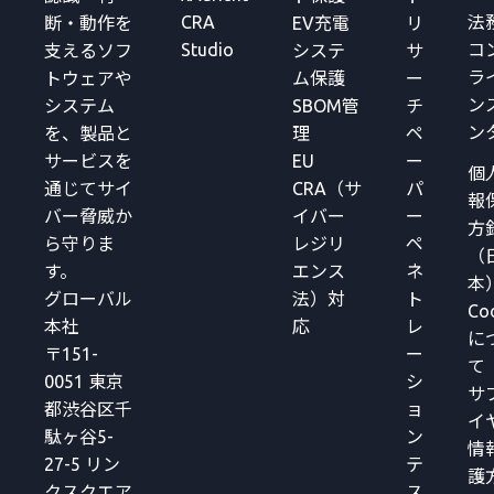
CRA
法
断・動作を
EV充電
リ
Studio
コ
支えるソフ
システ
サ
ラ
トウェアや
ム保護
ー
ン
システム
SBOM管
チ
ン
を、製品と
理
ペ
サービスを
EU
ー
個
通じてサイ
CRA（サ
パ
報
バー脅威か
イバー
ー
方
ら守りま
レジリ
ペ
（
す。
エンス
ネ
本
グローバル
法）対
ト
Co
本社
応
レ
に
〒151-
ー
て
0051 東京
シ
サ
都渋谷区千
ョ
イ
駄ヶ谷5-
ン
情
27-5 リン
テ
護
クスクエア
ス