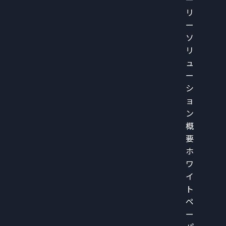
ー
リ
ー
ソ
リ
ュ
ー
シ
ョ
ン
概
要
ホ
ワ
イ
ト
ペ
ー