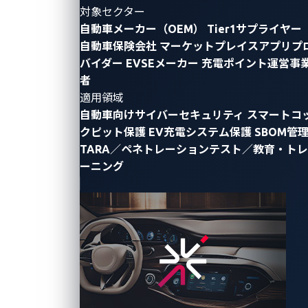
対象セクター
自動車メーカー（OEM）
Tier1サプライヤー
Google社のセキュリティリサーチャーTavis Ormandy
自動車保険会社
マーケットプレイスアプリプ
氏が最近明らかにしたところによると、米国半導体企
バイダー
EVSEメーカー
充電ポイント運営事
業AMDのマイクロアーキテクチャZen 2において重大
者
脆弱性が存在することが露見しました。
Zenbleed
と名
適用領域
付けられたこの脆弱性は、悪用されると、コアごとに
自動車向けサイバーセキュリティ
スマートコ
毎秒30キロビットという驚異的な速度で
機密データが
クピット保護
EV充電システム保護
SBOM管
漏えい
する可能性があり、深刻な脅威をもたらしま
TARA／ペネトレーションテスト／教育・トレ
す。
キーとパスワード
を含む情報が検出されることな
ーニング
く外部に流出する可能性があるため、緊急のセキュリ
ティ問題と見なされています。この脆弱性は
CVE-
2023-20593
に採番され、遠隔操作で悪用が可能であ
り、早急の対応が求められています。
この脆弱性は、誤ってロールバックされる推測実行
と、不適切に処理されるレジスタのクリアプロセスと