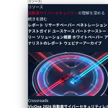
リソース
あるいは「分岐予測」と呼ばれます。
リソース
自動車サイバーセキュリティ
の理解を深める
しかし、分岐予測はあくまでも予測に過ぎず、決して
- リソース
続きを読む
完璧ではない点を理解することが重要です。時には予
レポート
リサーチペーパー
ペネトレーション
測が誤っていることがあり、その結果、CPUは別の命
テストガイド
ユースケース
パートナーストー
令セットを実行する必要が生じます。ここに潜在的な
リー
ソリューション概要
ホワイトペーパー
ア
セキュリティ上の問題が存在します。誤った分岐から
ナリストのレポート
ウェビナーアーカイブ
の復旧時に、他のレジスタのデータが偶然にも露呈す
ることはありえるでしょうか。このような場合、CPU
のスペキュラティブ実行や分岐予測メカニズムによ
り、他のレジスタの機密データが不意に露呈する可能
性があります。
Zenbleedの動作原理
Crossroads
Zenbleedに影響を受けるレジスタはYMMと呼ばれ、
VicOne 2026 自動車サイバーセキュリティレ