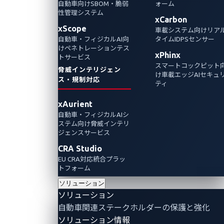
あるZenbleedは、レジスタが正しくゼロに書
自動車向けSBOM・脆弱
ォーム
性管理システム
き込まれない可能性があり、データ、パスワ
xCarbon
xScope
車載システム向けリア
ード、その他の機密情報の漏えいにつながる
自動車・フィジカルAI向
タイムIDPSセンサー
可能性があります。この脆弱性の悪用により
けペネトレーションテス
xPhinx
トサービス
自動車業界へ影響が及ぶ可能性があります。
スマートコックピット
脅威インテリジェン
け車載エッジAIセキュ
ス・規制対応
ティ
xAurient
自動車・フィジカルAIシ
ステム向け脅威インテリ
ジェンスサービス
CRA Studio
EU CRA対応統合プラッ
トフォーム
ソリューション
ソリューション
自動車関連ステークホルダーの保護と強化
By Omar Yang (Senior Threat Researcher,
ソリューション情報
Automotive)