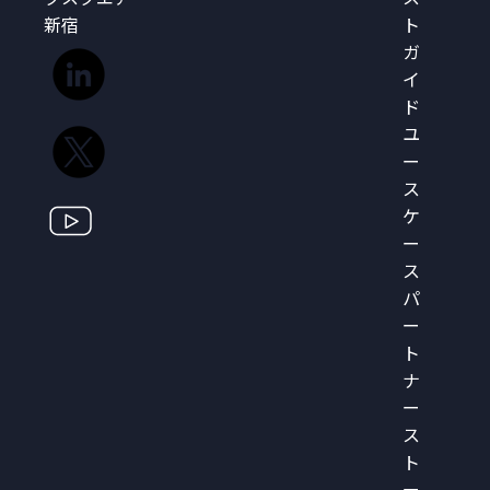
新宿
ト
ガ
イ
ド
ユ
ー
ス
ケ
ー
ス
パ
ー
ト
ナ
ー
ス
ト