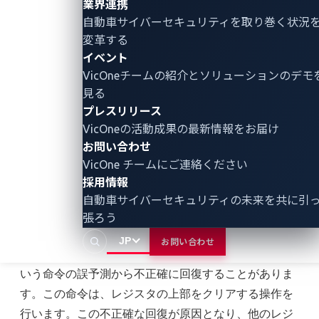
業界連携
自動車サイバーセキュリティ
を取り巻く状況
変革する
イベント
VicOneチームの紹介とソリューションのデモ
見る
プレスリリース
VicOneの活動成果の最新情報をお届け
お問い合わせ
図2：「クリアした」後もレジスタがアクセス可
VicOne チームにご連絡ください
能である様子
採用情報
Zenbleed
に基づく画像
自動車サイバーセキュリティの未来を共に引
張ろう
Ormandy氏が指摘しているように、精密なスケジュー
JP
お問い合わせ
リングにより、一部のプロセッサは「vzeroupper」と
いう命令の誤予測から不正確に回復することがありま
す。この命令は、レジスタの上部をクリアする操作を
行います。この不正確な回復が原因となり、他のレジ