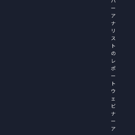
パ
ー
ア
ナ
リ
ス
ト
の
レ
ポ
ー
ト
ウ
ェ
ビ
ナ
ー
ア