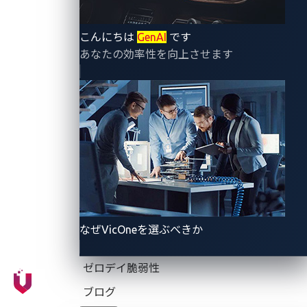
た。これらの取り組みは、当社が最新の自動車のセキ
こんにちは
GenAI
です
ュリティに注力していることを示すものであり、
2025
あなたの効率性を向上させます
年における当社の取り組みの礎となっています。
自動車業界はコネクテッドカーの普及に伴い、より高
度化・巧妙化するサイバー攻撃の脅威にさらされてい
ます。
VicOne
はパートナーと共にこうした課題に正面
から取り組み、自動車のエコシステム全体を保護する
包括的なソリューションを提供しています。
2025
年
1
月
7
日から
10
日まで米国ネバダ州ラスベガスで
開催される
CES 2025
のイベント期間中、当社はパート
なぜVicOneを選ぶべきか
ナーの協力のもと、新たな脅威から車両、ドライバ
ー、乗客そして機密データを保護するための革新的な
ゼロデイ脆弱性
技術の展示をおこないます。
ブログ
P3
ブースでは、複雑化するサイバーセキュリティの状