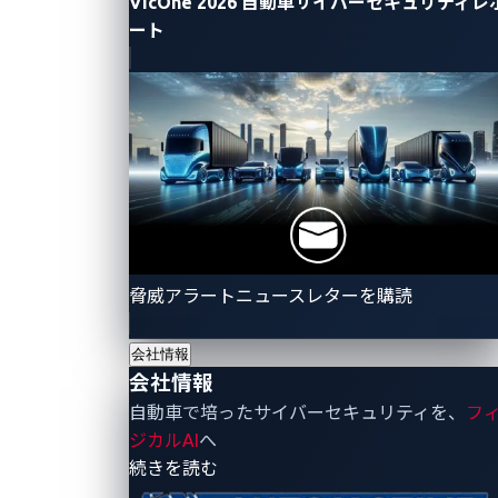
VicOne 2026 自動車サイバーセキュリティレ
2025
でご覧ください。最先端の自動車技術に触れ、業
ート
界のリーダーたちと交流し、より安全でスマートな車
両の実現に向けた私たちの取り組みをぜひ会場にてご
体感ください。
CES 2025
でお会いできることを楽しみ
にしています！
About the Author
脅威アラートニュースレターを購読
VicOne
VicOne
はトレンドマイクロの子会社と
会社情報
会社情報
して設立され、これからの自動車を守
自動車で培ったサイバーセキュリティを、
フ
るというビジョンのもと、コネクテッ
ジカルAI
へ
ドカーやSDV（ソフトウェア定義車
- 会社情報
続きを読む
両）など車両のデジタル化が進むモビ