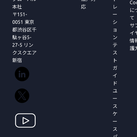
Co
本社
応
レ
に
〒151-
ー
て
0051 東京
シ
サ
都渋谷区千
ョ
イ
駄ヶ谷5-
ン
情
27-5 リン
テ
護
クスクエア
ス
新宿
ト
ガ
イ
ド
ユ
ー
ス
ケ
ー
ス
パ