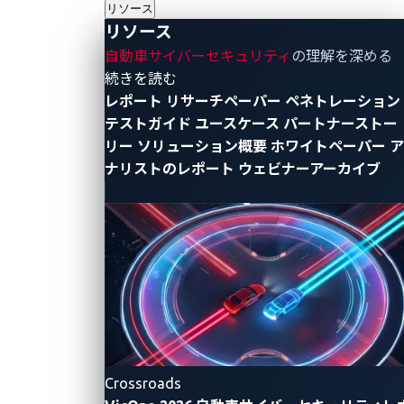
リソース
況において
VicOne
が自動車業界をどのように支援して
リソース
いるかをご覧いただけます。
自動車サイバーセキュリティ
の理解を深める
- リソース
続きを読む
また、
1
月
9
日午前
11
時
30
分（現地時間）には、
レポート
リサーチペーパー
ペネトレーション
Amazon Web Services
（
AWS
）シアターにて当社のサ
テストガイド
ユースケース
パートナーストー
イバーセキュリティアーキテクトである
Jay Yaneza
が
リー
ソリューション概要
ホワイトペーパー
ア
ナリストのレポート
ウェビナーアーカイブ
「生成
AI
：
SDV
時代の自動車製品セキュリティリスク
管理の変革」と題した講演をおこないます。この講演
では、当社が
AWS
の
AI
サービスを活用し、リソースの
制約、データ過多、
UN R155
への対応の複雑性といっ
た
SDV
における複雑なリスク管理の課題克服をどのよ
うに支援しているのか、
UDトラックス
社の事例を基に
解説します。
VicOne
とパートナー企業が、自動車サイバーセキュリ
Crossroads
ティの未来をどのように形作っているか、ぜひ
CES