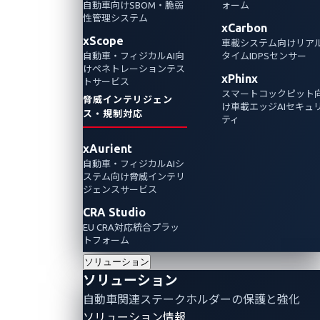
ションが披露されるCES 2025 にてパートナー
自動車向けSBOM・脆弱
ォーム
性管理システム
とともに自動車サイバーセキュリティ業界を
xCarbon
xScope
車載システム向けリア
リードするソリューションを披露します。
自動車・フィジカルAI向
タイムIDPSセンサー
けペネトレーションテス
xPhinx
トサービス
Partnerships
Events
スマートコックピット
脅威インテリジェン
け車載エッジAIセキュ
ス・規制対応
ティ
xAurient
自動車・フィジカルAIシ
ステム向け脅威インテリ
ジェンスサービス
CRA Studio
EU CRA対応統合プラッ
トフォーム
ソリューション
ソリューション
自動車関連ステークホルダーの保護と強化
「世界で最もパワフルなハイテクイベント」と呼ば
ソリューション情報