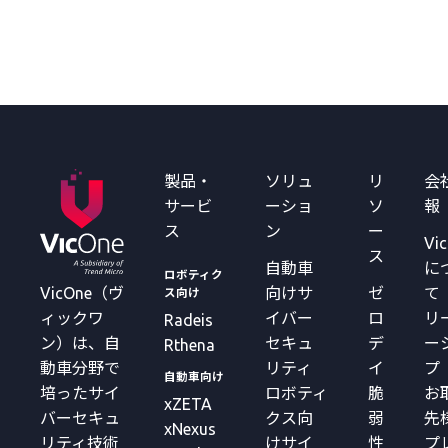
製品・
ソリュ
リ
会
サービ
ーショ
ソ
報
ス
ン
ー
Vi
ス
自動車
に
ロボティク
VicOne（ヴ
向けサ
ゼ
て
ス向け
ィックワ
イバー
ロ
リ
Radeis
ン）は、自
セキュ
デ
ー
Rthena
動車分野で
リティ
イ
プ
自動車向け
培ったサイ
ロボティ
脆
お
xZETA
バーセキュ
クス向
弱
先
xNexus
リティ技術
けサイ
性
プ