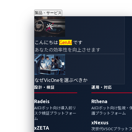
製品・サービス
CES 2025：
こんにちは
GenAI
です
あなたの効率性を向上させます
VicOneが拓く自動
車サイバーセキュ
なぜVicOneを選ぶべきか
リティの未来
設計・検証
運用・対応
Radeis
Rthena
2024年12月13日
AIロボット向け導入前リ
AIロボット向け監視・
VicOne
スク検証プラットフォー
護プラットフォーム
ム
xNexus
VicOneは、画期的なテクノロジーとイノベー
xZETA
次世代VSOCプラット