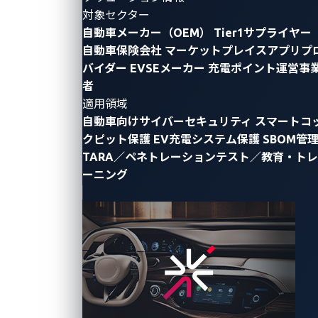
れ、画期的なテクノロジーとイノベーションが披露さ
対象セクター
れる
CES
。次回の
CES 2025
では、
VicOne
は
NXP
や
P3
と
自動車メーカー（OEM）
Tier1サプライヤー
自動車保険会社
マーケットプレイスアプリプ
いった主要パートナーと連携し、自動車サイバーセキ
バイダー
EVSEメーカー
充電ポイント運営事
ュリティ業界をリードするソリューションを披露しま
者
す。
適用領域
自動車向けサイバーセキュリティ
スマートコ
VicOne
は自動車セキュリティの向上と自動車エコシス
クピット保護
EV充電システム保護
SBOM管
テムの脆弱性への対応に注力し、
Pwn2Own
TARA／ペネトレーションテスト／教育・トレ
Automotive
や
Automotive CTF
といった画期的なセキ
ーニング
ュリティコンテストを牽引することにより、セキュリ
ティ研究者や自動車関係者と共により安全なスマート
モビリティへの道を切り開いています。
CES 2023
と
2024
において、
VicOne
は主要な業界パー
トナーと共に、自動車のセキュリティ強化に向けた積
極的な取り組みを展開し、コネクテッドカーが直面す
るサイバー脅威に関する深い洞察を共有してきまし