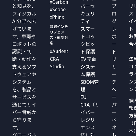
xCarbon
と知見を、
バーセ
ブ
リ
xScope
フィジカル
キュリ
ロ
ス
xPhinx
AI分野へ広
ティ
グ
イ
脅威インテ
げていま
スマー
レ
ト
リジェン
す。車両や
トコッ
ポ
お
ス・規制対
応
ロボットの
クピッ
ー
合
xAurient
認識・判
ト保護
ト
CRA
法
断・動作を
EV充電
リ
Studio
コ
支えるソフ
システ
サ
ラ
トウェアや
ム保護
ー
ン
システム
SBOM管
チ
ン
を、製品と
理
ペ
サービスを
EU
ー
個
通じてサイ
CRA（サ
パ
報
バー脅威か
イバー
ー
方
ら守りま
レジリ
ペ
（
す。
エンス
ネ
本
グローバル
法）対
ト