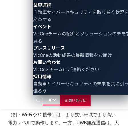
業界連携
コルでより一般的な正弦波ではなく、パルス信号を送
自動車サイバーセキュリティ
を取り巻く状況
信します。時間領域での短いパルス持続時間は、周波
変革する
数領域で広い帯域にわたる電力スペクトルを意味しま
イベント
す。UWBアプリケーションでは、パルス持続時間はナ
VicOneチームの紹介とソリューションのデモ
ノ秒または数百ピコ秒で、それに対応する周波数を持
見る
ちます。例えば、2ナノ秒続くパルスは約500MHzの周
プレスリリース
波数帯域幅を持ちます。これは、信号が搬送周波数を
VicOneの活動成果の最新情報をお届け
中心に約500MHzの広がりを持つ広範囲の周波数を占
お問い合わせ
めることを意味します。他の一般的な無線技術と比較
VicOne チームにご連絡ください
採用情報
して、UWBははるかに広い周波数帯を使用します。例
自動車サイバーセキュリティの未来を共に引
えば、Wi-Fiは通常20〜160MHzを使用し、Bluetooth
張ろう
はわずか20MHzを使用します。
JP
お問い合わせ
従来の狭帯域通信（例：2G携帯電話）や従来の通信
（例：Wi-Fiや3G携帯）は、より狭い帯域でより高い
電力レベルで動作します。一方、UWB無線通信は、大