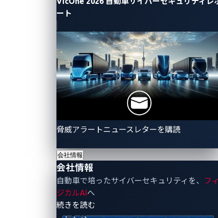
VicOne 2026 自動車サイバーセキュリティレ
高データレート:
UWBは高速データ転送に対応
ート
し、迅速かつ大容量のデータ交換が必要なアプリ
ケーションに適しています。
これらの利点により、UWBは様々な産業で多様な用途
に使用されています。その用途をより理解するため
に、UWBが見られる産業とその活用方法をいくつか挙
げます：
自動車産業:
UWBは車両の開錠システムに統合さ
脅威アラートニュースレターを購読
れ、セキュリティを向上させリレーアタックを防
止します。正確な距離測定により、認証されたキ
会社情報
ーフォブやスマートフォンキーが特定の範囲内に
会社情報
ある場合のみ車両のロックが解除されます。例と
自動車で培ったサイバーセキュリティを、
フ
して、AudiやBMWなどの車両における先進的な
ジカルAI
へ
キーフォブやスマートフォンベースの開錠システ
- 会社情報
続きを読む
ムがあります。