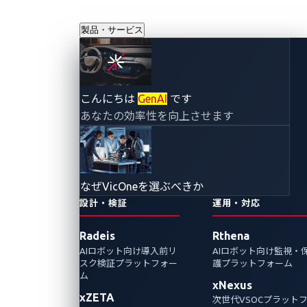
製品・サービス
キーフォブから
こんにちは
GenAI
です
あなたの効率性を向上させます
UWBへ: 自動車に
おける超広帯域技
なぜVicOneを選ぶべきか
術の説明とセキュ
設計・検証
運用・対応
Radeis
Rthena
リティ対策
AIロボット向け導入前リ
AIロボット向け監視・
スク検証プラットフォー
護プラットフォーム
2024年6月19日
ム
xNexus
xZETA
CyberThreat Research Lab
次世代VSOCプラット