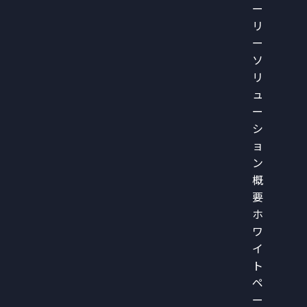
ー
リ
ー
ソ
リ
ュ
ー
シ
ョ
ン
概
要
ホ
ワ
イ
ト
ペ
ー