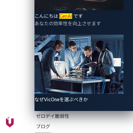
そしてセキュリティ上の課題をどのように軽減するか
について検討します。
こんにちは
GenAI
です
あなたの効率性を向上させます
UWBプロトコルとは？
UWB（超広帯域）は、広い周波数スペクトルで動作す
る無線通信技術で、通常3.1〜10.6 GHzの範囲で使用さ
れます。BluetoothやWi-Fiなどの従来の無線技術が狭
帯域信号を使用するのに対し、UWBは広範囲の周波数
でデータを送信します。この独特な特徴により、UWB
は特に精度とセキュリティの面で際立った利点を提供
します。
なぜVicOneを選ぶべきか
UWBは、広い周波数スペクトルにわたって短いパルス
ゼロデイ脆弱性
の電波を送信することで機能します。これらのパルス
ブログ
は正確なタイミングで送信され、受信機が各パルスの