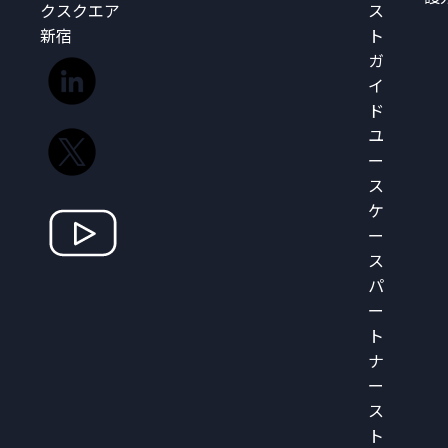
クスクエア
ス
新宿
ト
ガ
イ
ド
ユ
ー
ス
ケ
ー
ス
パ
ー
ト
ナ
ー
ス
ト