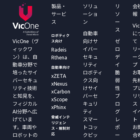
製品・
ソリュ
リ
会
サービ
ーショ
ソ
報
ス
ン
ー
Vi
ス
自動車
に
ロボティク
VicOne（ヴ
向けサ
ゼ
て
ス向け
ィックワ
イバー
ロ
リ
Radeis
ン）は、自
セキュ
デ
ー
Rthena
動車分野で
リティ
イ
プ
自動車向け
培ったサイ
ロボティ
脆
お
xZETA
バーセキュ
クス向
弱
先
xNexus
リティ技術
けサイ
性
プ
xCarbon
と知見を、
バーセ
ブ
リ
xScope
フィジカル
キュリ
ロ
ス
xPhinx
AI分野へ広
ティ
グ
イ
脅威インテ
げていま
スマー
レ
ト
リジェン
す。車両や
トコッ
ポ
お
ス・規制対
応
ロボットの
クピッ
ー
合