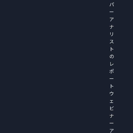
パ
ー
ア
ナ
リ
ス
ト
の
レ
ポ
ー
ト
ウ
ェ
ビ
ナ
ー
ア