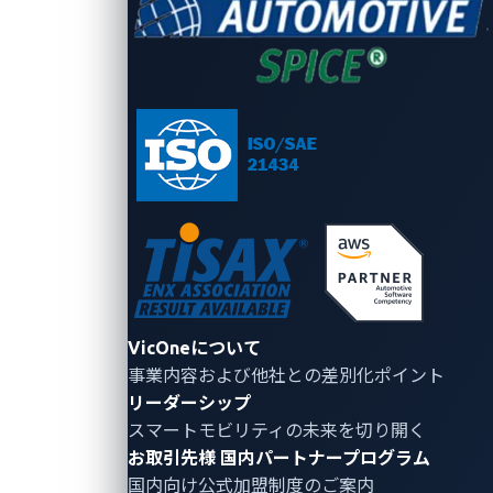
家電製品:
スマートフォンやスマートホームシステ
ムなどのデバイスでは、正確な位置追跡やデバイ
ス間の安全な通信にUWBが使用されます。顕著な
例としては、Appleの「AirTag」があり、UWBを
使用して紛失した物品の正確な位置追跡を提供
し、ユーザーが持ち物を正確に見つけられるよう
にしています。
産業・医療分野:
UWBは、資産や人員を高精度で
追跡するリアルタイム位置システム（RTLS）や、
医療画像診断・モニタリングアプリケーションに
活用されています。
VicOneについて
事業内容および他社との差別化ポイント
リーダーシップ
UWBの詳細
スマートモビリティの未来を切り開く
お取引先様
国内パートナープログラム
UWB技術は、BluetoothやWi-Fiなどの他の無線プロト
国内向け公式加盟制度のご案内