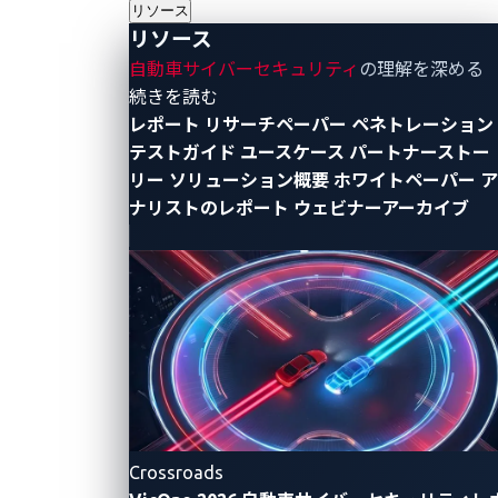
リソース
到達時間を正確に判断できるようになっています。時
リソース
間差を計算することで、UWBはデバイス間の距離を高
自動車サイバーセキュリティ
の理解を深める
精度で測定できます。このため、UWBは正確な位置追
- リソース
続きを読む
跡と安全な通信が必要なアプリケーションに最適で
レポート
リサーチペーパー
ペネトレーション
す。
テストガイド
ユースケース
パートナーストー
リー
ソリューション概要
ホワイトペーパー
ア
ここでは、UWBの特徴をまとめます：
ナリストのレポート
ウェビナーアーカイブ
高精度:
UWBはセンチメートル単位の精度で距離
を測定できます。これは飛行時間（ToF）測定に
よって実現され、送信機から受信機まで信号が移
動する時間を使って距離を計算します。
低干渉:
広い周波数範囲と低い電力スペクトル密度
のため、UWBは他の無線技術からの干渉が最小限
です。これにより、混雑した環境でも確実な通信
Crossroads
が保証されます