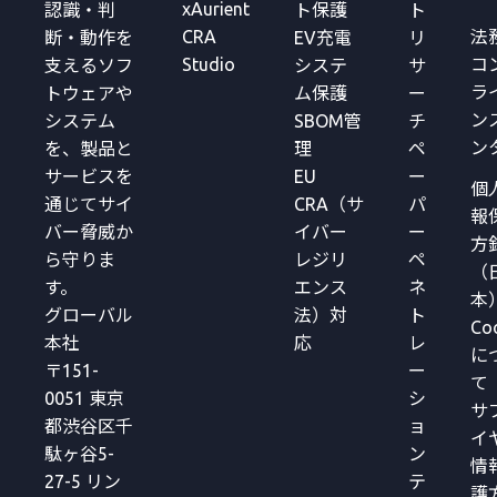
xAurient
認識・判
ト保護
ト
CRA
法
断・動作を
EV充電
リ
Studio
コ
支えるソフ
システ
サ
ラ
トウェアや
ム保護
ー
ン
システム
SBOM管
チ
ン
を、製品と
理
ペ
サービスを
EU
ー
個
通じてサイ
CRA（サ
パ
報
バー脅威か
イバー
ー
方
ら守りま
レジリ
ペ
（
す。
エンス
ネ
本
グローバル
法）対
ト
Co
本社
応
レ
に
〒151-
ー
て
0051 東京
シ
サ
都渋谷区千
ョ
イ
駄ヶ谷5-
ン
情
27-5 リン
テ
護