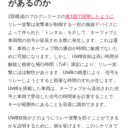
があるのか
2部構成のブログシリーズの
第1回で説明したように
、
リレー攻撃は攻撃者が制御する一対の無線デバイスに
よって作られた「トンネル」を介して、キーフォブと
車両間の信号が延長される際に発生します。これは通
常、車両とキーフォブ間の通信が時間に敏感でないた
めに可能になります。しかし、UWB技術は高い時間分
解能と精密な飛行時間（ToF）測定により、リレー攻
撃にほぼ耐性があります。UWBの精度により、信号を
リレーしようとすると顕著な時間のずれが生じます。
UWBを搭載した車両は、キーフォブから送信された信
号と車両で受信した信号の時間差を計算することで、
キーが範囲外にあることを容易に識別できます。
UWB技術がどのようにリレー攻撃を防ぐことができる
かを説明するために、例を挙げます。このシナリオで