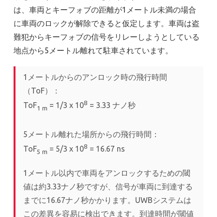
は、車両とキーフォブの距離が1メートル未満の場合
に車両のロックが解除できると仮定します。車両は盗
難犯からキーフォブの信号をリレーしようとしている
地点から5メートル離れて駐車されています。
1メートルからのアンロック時の飛行時間
（ToF）：
8
ToF
= 1/3 x 10
= 3.33 ナノ秒
1
m
5メートル離れた場所からの飛行時間：
8
ToF
= 5/3 x 10
= 16.67 ns
5
m
1メートル以内で車両をアンロックするための閾
値は約3.33ナノ秒ですが、信号が車両に到達する
までに16.67ナノ秒かかります。UWBシステムは
この差異を容易に検出できます。到達時間が閾値