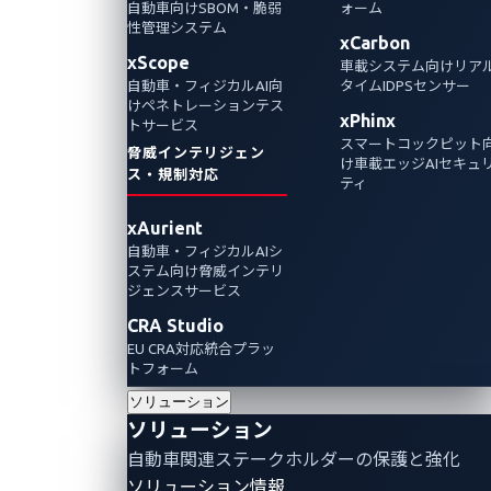
自動車向けSBOM・脆弱
ォーム
性管理システム
本シリーズの第2部では、自動開錠システムの
xCarbon
xScope
車載システム向けリア
最新技術である超広帯域（UWB）プロトコル
自動車・フィジカルAI向
タイムIDPSセンサー
に焦点を当てます。UWBの利点、潜在的な脆
けペネトレーションテス
xPhinx
トサービス
弱性、そして自動車への統合を安全に行うた
スマートコックピット
脅威インテリジェン
めの対策について解説します。
け車載エッジAIセキュ
ス・規制対応
ティ
xAurient
自動車・フィジカルAIシ
ステム向け脅威インテリ
ジェンスサービス
CRA Studio
EU CRA対応統合プラッ
トフォーム
ソリューション
ソリューション
自動車関連ステークホルダーの保護と強化
ソリューション情報