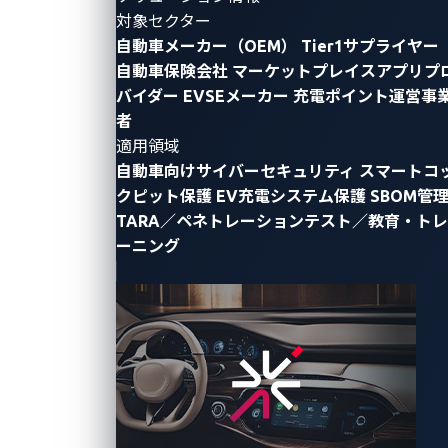
By Omar Yang (Senior Threat Researcher,
対象セクター
Automotive)
自動車メーカー（OEM）
Tier1サプライヤー
自動車保険会社
マーケットプレイスアプリプ
超広帯域(UWB)技術は近年、注目を集めています。次
バイダー
EVSEメーカー
充電ポイント運営事
世代のキーレス技術として称賛され、これまでの技術
者
を悩ませてきた攻撃に対する耐性を約束しています。
適用領域
しかし、UWBは決して新しい技術ではありません。そ
自動車向けサイバーセキュリティ
スマートコ
の起源は19世紀末にさかのぼり、ハインリヒ・ヘルツ
クピット保護
EV充電システム保護
SBOM管
が火花放電送信機の実験を通じて最初のUWB信号を
生
TARA／ペネトレーションテスト／教育・トレ
ーニング
成
しました。UWB技術は20世紀中期から後期にかけて
大きな進歩を遂げ、特に軍事用のレーダーシステムな
どに応用されてきました。この豊かな歴史が、自動車
のセキュリティに変革をもたらす現代のUWB応用への
道を開きました。
2部構成のブログシリーズの第2回では、UWBの車両開
錠システムへの統合、その利点、想定される脆弱性、