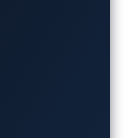
)の家庭用充電器に見えますが、検証の結果、
n Automotive 2025
においてSynacktivチ
ス、ファームウェアのダウングレード、バ
ティだけでなく、
電気自動車用充電設備