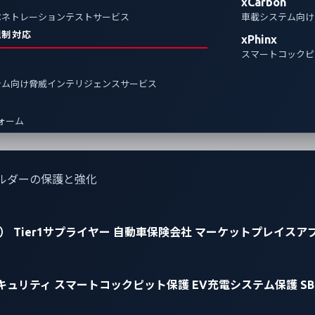
xCarbon
ペネトレーションテストサービス
車載システム向け
ty
EV charging
規制対応
xPhinx
スマートコックピ
テム向け脅威インテリジェンスサービス
フォーム
ルダーの保護と強化
）
Tier1サプライヤー
自動車保険会社
マーケットプレイスア
キュリティ
スマートコックピット保護
EV充電システム保護
S