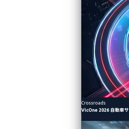
Tesla ウォールコネクターは事実上、
ァームウェアを細部にわたってテストす
エクスプロイトチェー
Synacktivのエクスプロイトを再
することです。高インピーダンスのロジ
て、その信号を監視します。充電が承認され
トリームに置き換わります。トラフィック
トラフィックパターンがわかったら、次
もかかわらず、ウォールコネクターが実
ん。同じマイクロコントローラが、100
Crossroads
ます。
VicOne 2026 
コントロールパイロットラインを介して通信