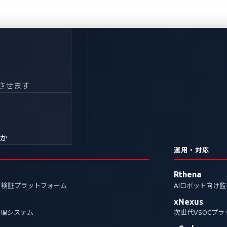
utomotive 2025か
させます
の攻撃チェーンとサイ
きか
運用・対応
b
Rthena
ク検証プラットフォーム
AIロボット向け
2025での検証の結果、ファームウェアが修正された有名電気自動
xNexus
された攻撃チェーンを分析し、自動車脅威マトリックスにマ
管理システム
次世代VSOCプ
考察します。