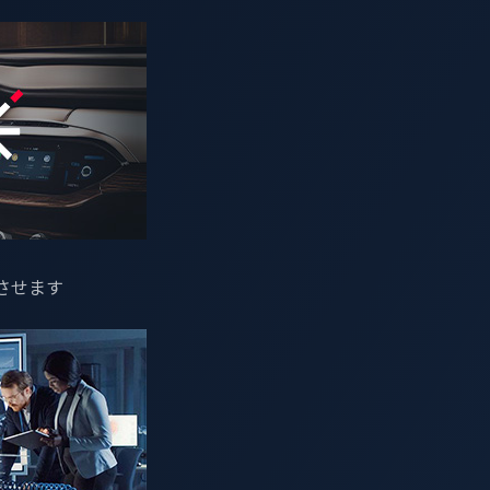
させます
ctor」（以下、ウォールコネクター）は、良くある電気自動車(EV
クター部分からハッキングされる可能性がありました。
Pwn2Ow
程で
CVE-2025-8321
を特定し、連鎖攻撃によって、診断アクセ
リモートコード実行（RCE）を実現してみせました。
スプロイトチェーンについて解説し、自動車サイバーセキュリ
て考察します。