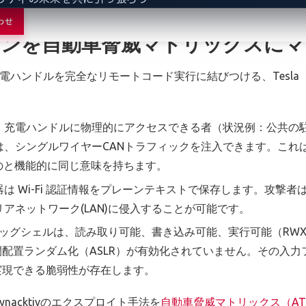
わせ
ンを自動車脅威マトリックスにマ
った充電ハンドルを完全なリモートコード実行に結びつける、Tes
：
充電ハンドルに物理的にアクセスできる者（状況例：公共の
、シングルワイヤーCANトラフィックを注入できます。これは、
のと機能的に同じ意味を持ちます。
は Wi-Fi 認証情報をプレーンテキストで保存します。攻撃者は
アネットワーク(LAN)に侵入することが可能です。
Sデバッグシェルは、読み取り可能、書き込み可能、実行可能（R
間配置ランダム化（ASLR）が有効化されていません。その入力
実現できる脆弱性が存在します。
acktivのエクスプロイト手法を
自動車脅威マトリックス（AT