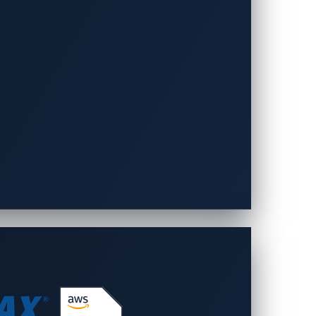
にタイミング調整します。変更したアダプタ
シェイクをエミュレートするディスクリート回路
すると認識させ、その後、ワイヤの制御をシ
。各キーがシードと0x35のXOR演算で
ードに入ります。この時点でフラッシュ操
できます。