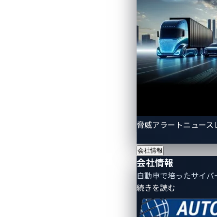
バをNCV7356デバイスに交換し、ファ
は、Raspberry Piなどの小型コン
も駆動します。この回路は、おなじみの1
ングルワイヤーCANのノードに引き渡し
100msのハートビートがアクティブに
導出されていることを確認し、正しい値
作が許可され、攻撃者は組み込みデバッ
脅威アラートニュース
会社情報
会社情報
自動車で培ったサイバ
- 会社情報
続きを読む