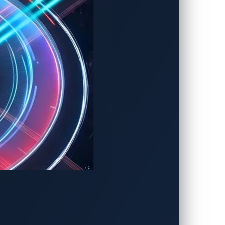
制御ユニット (ECU)と同様に、そのフ
に必要です。最初のステップは、単に観察
両と充電器を通常どおりネゴシエートさせ
33.3kbpsのシングルワイヤーCANス
ンIDが現れます。
ットアップからロジックを実行しているに
ーケンスを十分に再現しなければなりませ
、接続がアイドル状態にならないようにし
ェア改造を施します。高速CANトランシー