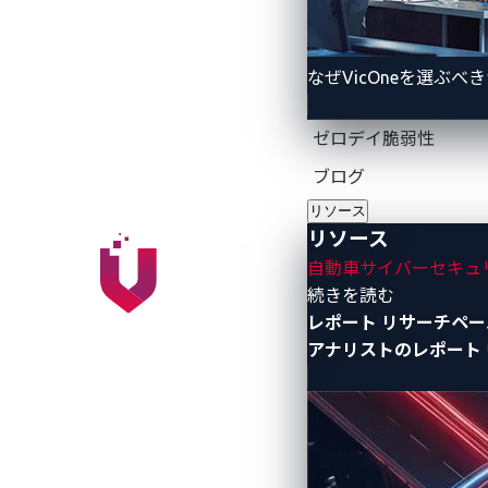
EV向けウォールコネ
なぜVicOneを選ぶべ
EVの普及が進むなか、家庭用充電器は、
ゼロデイ脆弱性
ルコネクターなどの壁掛け型AC充電器は、リレ
ブログ
ット）ラインを通じて、安全な電流制限
リソース
ネルギーを回収したりすることを可能に
リソース
ほとんどのメーカーは、電力線通信(PLC
自動車サイバーセキュ
- リソース
間の通信を実現しています。しかし、Tesl
続きを読む
レポート
リサーチペー
スに再利用するという、独自の設計を採用
アナリストのレポート
CANフレームが流れ始め、追加の通信
になります。
シングルワイヤーCANは、それ自体が脆
ネクターを手に持つ人は誰でも、アクセ