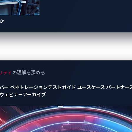
クターの概要
きか
住宅の電気配線と高電圧バッテリーの間で重要な役割を果たすよう
ーを開閉するだけではありません。Proximity（近接）およびC
をネゴシエートし、充電状態の監視を行い、電力会社が充電負
するなど、より高レベルのプロトコルを順次追加しながらサポ
)とISO 15118プロトコルスタックをコントロールパイロッ
リティ
の理解を深める
a（テスラ）は、同じ配線を33.3 kbpsのシングルワイヤー
パー
ペネトレーションテストガイド
ユースケース
パートナー
しました。この設計は、初代Model Sから引き継がれていま
ウェビナーアーカイブ
ハードウェアを必要とせずに、車両と充電器がファームウェア、
弱というわけではありません。しかし、充電用配線の全体をカ
ス制限のある診断ネットワークに物理的に接続していることに