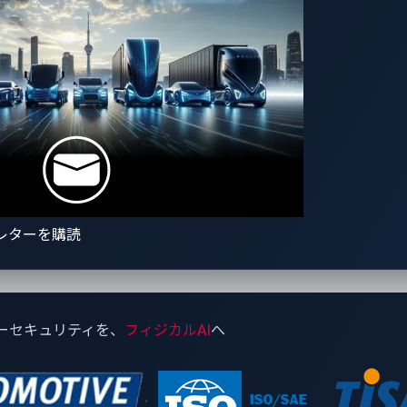
ームウェアを33 kbpsシングルワイヤーCANに対応するよう
トローラに接続します。このコントローラは、IEC 61851ハンド
 kHz PWM信号を送信し、ウォールコネクターに車両が存在
ます。
なると、ホストは充電器のシードキーチャレンジをキャプチャします
を返信した後、ユニファイド診断サービス（UDS）拡張診断モ
グシェルを含む古いファームウェアバージョンをインストール
レターを購読
ーセキュリティを、
フィジカルAI
へ