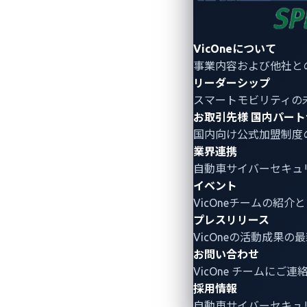
VicOneについて
事業内容および他社と
リーダーシップ
スマートモビリティの
お取引先様
国内パート
国内向け公式加盟制度
業界連携
自動車サイバーセキュ
イベント
VicOneチームの紹
プレスリリース
VicOneの活動成果の
お問い合わせ
VicOne チームにご
採用情報
図1. Teslaウォールコネクターに
自動車サイバーセキュ