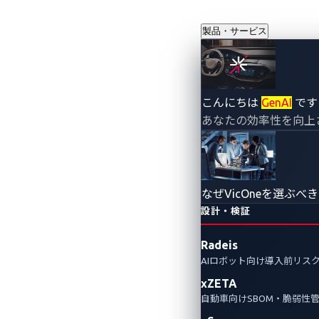
製品・サービス
Pwn2Own A
こんにちは
GenAI
です
あなたの効率性を向上
コネクターへ
ティへの影響
なぜVicOneを選ぶべ
2025年8月5日
設計・検証
CyberThreat Research La
Radeis
AIロボット向け導入前リス
Pwn2Own Automotive 
xZETA
Connector」に対して使用
自動車向けSBOM・脆弱性
ティに与える広範な影響について