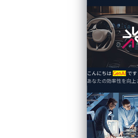
By Jason Yuan (Engineer, Automotive)
こんにちは
GenAI
です
あなたの効率性を向上
Tesla（テスラ）の「Wall Conne
ファームウェアが更新されるまではコネ
ームはまさに
その手法
を実行し、その過
ッファオーバーフローを連鎖させ、完全な
このブログ記事では、この脆弱性のエク
(EVSE)
業界にも与える広範な影響につい