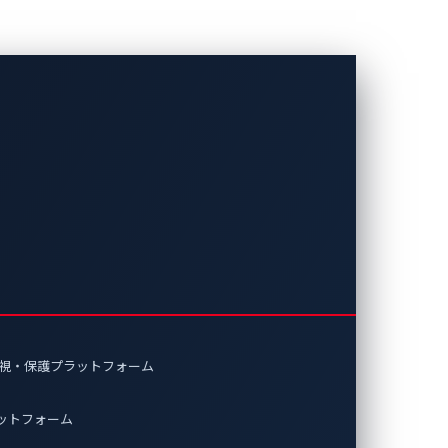
ら：EV用ウォール
バーセキュリ
監視・保護プラットフォーム
車メーカーのEV充電器「Wall
ッピングして、自動車サイバーセキュリ
ラットフォーム