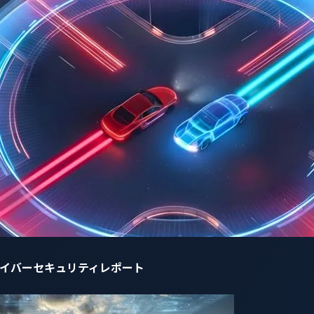
車両のセキュリティ境界内に置かれることになり、インビークル電子
ることが可能になります。
ンの構築
現するには、ハードウェアの創意工夫とプロトコルの調査作業が同等
ックアナライザをコントロールパイロットラインに接続し、車
ると、ラインは1kHzのパルス波調変調（PWM）信号を停止し、
の中に、100ミリ秒ごとに繰り返し出現する特徴的なセッショ
は誘導です。マイクロコントローラと数個の抵抗で、ベンチセ
際の車両と通信していると勘違いするほど、タイプ2の電圧シ
ミリ秒のハートビートをスケジュールしてCANリンクを維持し
自動車サイバーセキュリティレポート
するには、まず、標準のUSB-to-CANアダプタにハードウ