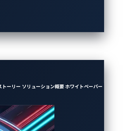
になりました。Teslaの第3世代ウォー
ontrol Pilot（コントロールパイロ
荷を制限したり、車両のバッテリーからエ
ートするようになってきています。
トラインに実装することで、この車両と充電器
コントローラエリアネットワーク（CAN）バ
ストーリー
ソリューション概要
ホワイトペーパー
す。最初のハンドシェイクの後、標準の
設定データ、テレメトリを交換できるよう
バーしているということは、EV充電器のコ
なります。この到達範囲の拡大により、