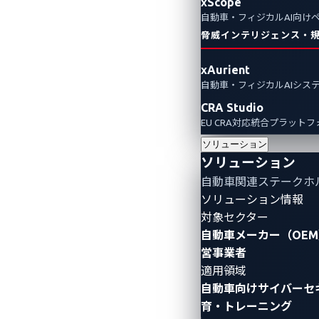
xScope
自動車・フィジカルAI向け
Pwn2Own Automotive
Automotive Cybersecuri
脅威インテリジェンス・
xAurient
自動車・フィジカルAIシス
CRA Studio
EU CRA対応統合プラット
ソリューション
ソリューション
自動車関連ステークホ
ソリューション情報
対象セクター
自動車メーカー（OEM
営事業者
適用領域
自動車向けサイバーセ
育・トレーニング