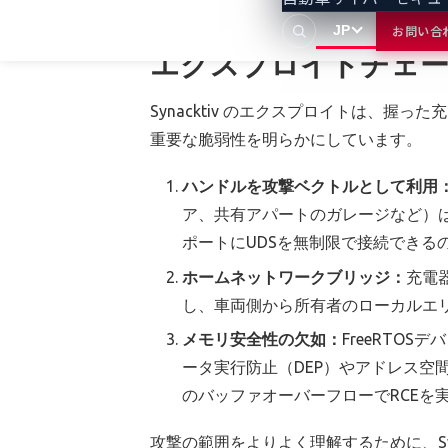
JP
お問い合
エクスプロイトチェー
Synacktiv のエクスプロイトは、握
重要な脆弱性を明らかにしています。
ハンドルを攻撃ベクトルとして利用
ア、共有アパートのガレージなど）は
ポートにUDSを無制限で接続できる
ホームネットワークブリッジ：
充電器
し、車両側から所有者のローカルエリ
メモリ安全性の欠如：
FreeRTO
ータ実行防止（DEP）やアドレス空
のバッファオーバーフローでRCEを
攻撃の範囲をよりよく理解するために、Syn