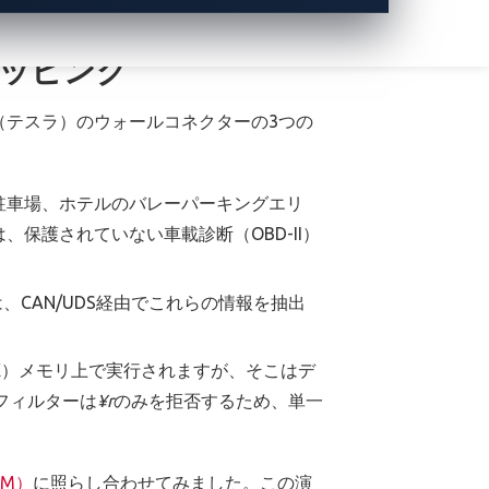
ッピング
la（テスラ）のウォールコネクターの3つの
駐車場、ホテルのバレーパーキングエリ
保護されていない車載診断（OBD-II）
、CAN/UDS経由でこれらの情報を抽出
WX）メモリ上で実行されますが、そこはデ
フィルターは
¥r
のみを拒否するため、単一
M）
に照らし合わせてみました。この演