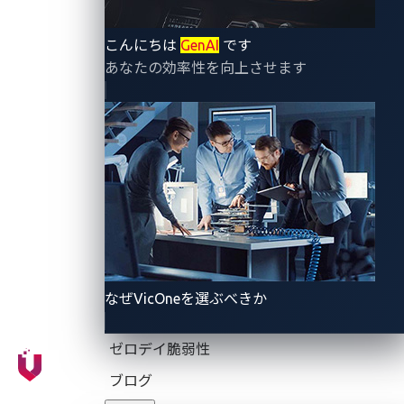
しかし、業務上の利点があるにもかかわらず、車両管
理システムにはセキュリティ上の脆弱性があります。
こんにちは
GenAI
です
本記事では、これらのシステムにおける認証の問題
あなたの効率性を向上させます
が、機密性の高いテレマティクスデータへの不正アク
セスにつながる可能性について検討します。
車両管理システムにおける認
証リスク
基本的な認証セキュリティは、従業員や顧客の認証情
報を不正ユーザーやハッカーから保護します。しか
なぜVicOneを選ぶべきか
し、車両管理システムが機密情報を保持する仕組みに
脆弱性があると、データ漏洩や情報漏洩につながり、
ゼロデイ脆弱性
プライバシー侵害につながる可能性があります。
ブログ
私たちは、アジア、ヨーロッパ、米国で車両追跡シス