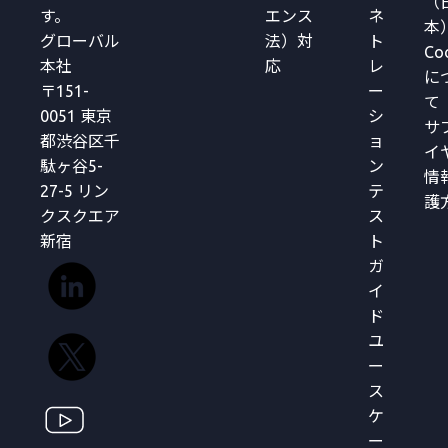
（
す。
エンス
ネ
本
グローバル
法）対
ト
Co
本社
応
レ
に
〒151-
ー
て
0051 東京
シ
サ
都渋谷区千
ョ
イ
駄ヶ谷5-
ン
情
27-5 リン
テ
護
クスクエア
ス
新宿
ト
ガ
イ
ド
ユ
ー
ス
ケ
ー