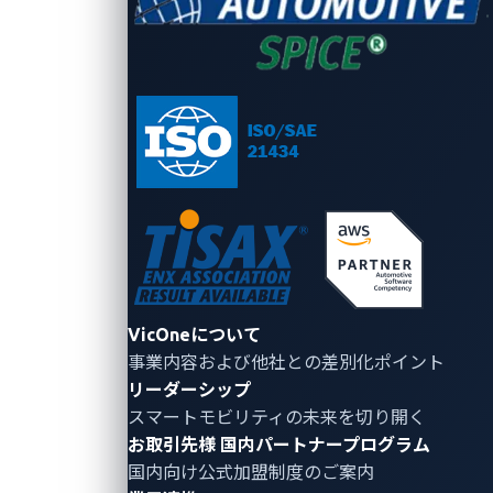
URIに平文
車両追跡システム調査
HTTP以外
のパスワー
晒され
対象
または非
ドが含まれ
事業者（拠点国別）
HTTPSを使
ている
用
ブラジル
Yes
No
ブルガリア
Yes
Yes
支払い
GPS
ハンガリー
Yes
No
状態、
ハンガリー
Yes
Yes
Boole
VicOneについて
インド
Yes
No
（認証
事業内容および他社との差別化ポイント
インド
Yes
No
（認証
リーダーシップ
スマートモビリティの未来を切り開く
Yes
お取引先様
国内パートナープログラム
日本
(Base64パ
No
（認証
国内向け公式加盟制度のご案内
スワード)