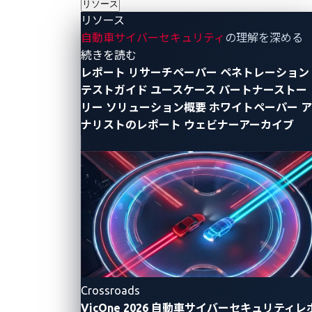
リソース
テムを提供している17社を無作為に選び、それらの認
リソース
証プロセスを評価し、調査を行いました。分析の結
自動車サイバーセキュリティ
の理解を深める
果、重大な脆弱性があることが判明しました。それ
- リソース
続きを読む
は、ユーザー名とともにURIパラメータで平文のパス
レポート
リサーチペーパー
ペネトレーション
テストガイド
ユースケース
パートナーストー
ワードが送信されるというものです。（同時に、私た
リー
ソリューション概要
ホワイトペーパー
ア
ちは責任ある脆弱性開示プロセスの一環として、影響
ナリストのレポート
ウェビナーアーカイブ
を受ける企業への連絡を開始しました。）
安全な認証と承認を確保するため、開発者はサーバー
に送信する前に認証情報をハッシュ化する（パスワー
ドソルトなど）といったベストプラクティスに従うべ
きです。暗号化を行わない場合、サイバー犯罪者はネ
ットワーク監視やHTTPトラフィック ログの解析によ
り認証情報を傍受することができます。ブラウザベー
スの認証では、不正アクセスを防止するためにデータ
Crossroads
を暗号化するトランスポート レイヤーセキュリティ
VicOne 2026 自動車サイバーセキュリティレ