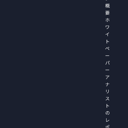
概
要
ホ
ワ
イ
ト
ペ
ー
パ
ー
ア
ナ
リ
ス
ト
の
レ
ポ