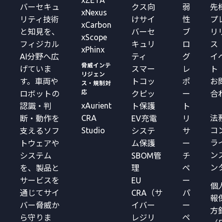
xZETA
バーセキュ
クス向
弱
先
xNexus
リティ技術
けサイ
性
プ
xCarbon
と知見を、
バーセ
ブ
リ
xScope
フィジカル
キュリ
ロ
ス
xPhinx
AI分野へ広
ティ
グ
イ
脅威インテ
げていま
スマー
レ
ト
リジェン
す。車両や
トコッ
ポ
お
ス・規制対
応
ロボットの
クピッ
ー
合
xAurient
認識・判
ト保護
ト
CRA
法
断・動作を
EV充電
リ
Studio
コ
支えるソフ
システ
サ
ラ
トウェアや
ム保護
ー
ン
システム
SBOM管
チ
ン
を、製品と
理
ペ
サービスを
EU
ー
個
通じてサイ
CRA（サ
パ
報
バー脅威か
イバー
ー
方
ら守りま
レジリ
ペ