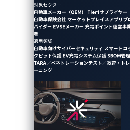
対象セクター
フリート管理（車両管理）は、効率を高め、コストを
自動車メーカー（OEM）
Tier1サプライヤー
削減する上で、現代のビジネス運営に不可欠です。 物
自動車保険会社
マーケットプレイスアプリプ
流、公共交通機関、緊急サービスなどの業界では、こ
バイダー
EVSEメーカー
充電ポイント運営事
れらのシステムに依存することで、タイムリーで信頼
者
性の高いサービス提供を確保しています。 車両管理を
適用領域
合理化することで、企業は効率を高めるだけでなく、
自動車向けサイバーセキュリティ
スマートコ
クピット保護
EV充電システム保護
SBOM管
規制へのコンプライアンスを維持し、車両のライフサ
TARA／ペネトレーションテスト／教育・トレ
イクル管理を最適化することができます。
ーニング
車両管理の中核となるのは車両追跡システムで、テレ
マティクスを利用して速度、位置、燃料やバッテリー
の消費量、ルート、運転パターン、機器の使用状況な
どのデータをリアルタイムで収集します。例えば、
GPS追跡は、運輸会社が職員と業務車両の安全を確保
し、より円滑な運送業務の遂行に貢献します。