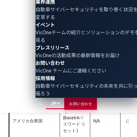
業界連携
GPS
自動車サイバーセキュリティ
を取り巻く状況
ポーランド
Yes
No
ション
変革する
イベント
ポーランド
Yes
No
（認証
VicOneチームの紹介とソリューションのデモ
見る
ポーランド
Yes
No
複数の
プレスリリース
ポーランド
Yes
Yes
VicOneの活動成果の最新情報をお届け
お問い合わせ
複数の
ルーマニア
Yes
No
VicOne チームにご連絡ください
ン状態
採用情報
自動車サイバーセキュリティの未来を共に引
セルビア
Yes
Yes
様々な
張ろう
タイ
Yes
Yes
JSessi
JP
お問い合わせ
N/A
(Base64パ
アメリカ合衆
国
N/A
（認証
スワード リ
セット )