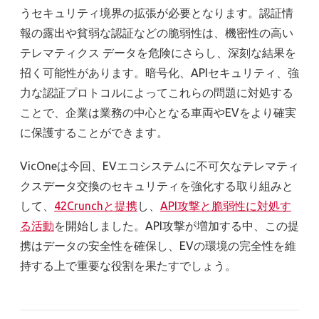
うセキュリティ境界の拡張が必要となります。認証情
報の露出や貧弱な認証などの脆弱性は、機密性の高い
テレマティクス データを危険にさらし、深刻な結果を
招く可能性があります。暗号化、APIセキュリティ、強
力な認証プロトコルによってこれらの問題に対処する
ことで、企業は業務の中心となる車両やEVをより確実
に保護することができます。
VicOne
は今回、
EV
エコシステムに不可欠なテレマティ
クスデータ交換のセキュリティを強化する取り組みと
して、
42Crunchと提携
し、
API攻撃と脆弱性に対処す
る活動
を開始しました。
API
攻撃が増加する中、この提
携はデータの安全性を確保し、
EV
の環境の完全性を維
持する上で重要な役割を果たすでしょう。