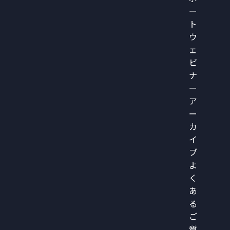
ー
ト
ウ
ェ
ビ
ナ
ー
ア
ー
カ
イ
ブ
よ
く
あ
る
ご
質