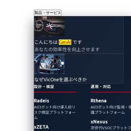
製品・サービス
車両管理システム
こんにちは
GenAI
です
あなたの効率性を向上させます
を脅かす認証と
APIの脆弱性につ
なぜVicOneを選ぶべきか
いて
設計・検証
運用・対応
Radeis
Rthena
2024年10月10日
AIロボット向け導入前リ
AIロボット向け監視・
CyberThreat Research Lab
スク検証プラットフォー
護プラットフォーム
ム
xNexus
脆弱な認証方式やAPIサービスの脆弱性は、機
xZETA
次世代VSOCプラット