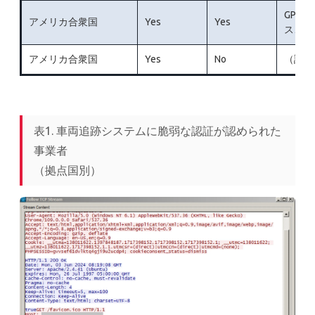
GPS
アメリカ合衆
国
Yes
Yes
ス、オ
アメリカ合衆
国
Yes
No
（認証
表1. 車両追跡システムに脆弱な認証が認められた
事業者
（拠点国別）