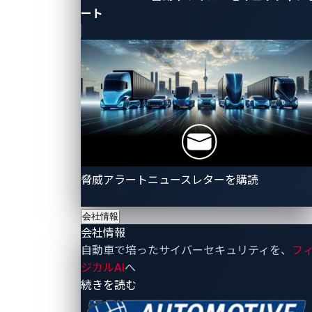
（TLS 1.3）が不可欠です。残念ながら、一部の企業で
ート
は、HTTPやSSL/TLS暗号化を使用せずにログインを許
可しているところもあります。
表1は、露出した認証情報を使用して直接HTTP経由で
一部のシステムにアクセスすると、重要なデータにア
クセスできることを示しています。これには、GPS座
標、車両速度、イグニッションの状態、デバイスID、
オドメーターの読み取り値、完全な住所などが含まれ
ます。場合によっては、パスワードのリセットプロセ
脅威アラートニュースレターを購読
スでは、Base64エンコーディングのみを使用し、パス
ワードをシークレットコードとメールアドレスで保護
会社情報
会社情報
している場合もありますが、これは不十分なセキュリ
自動車で培ったサイバーセキュリティを、
フ
ティ対策といえます。
ジカルAI
へ
- 会社情報
続きを読む
ログインに