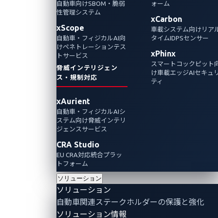
密性の高い車両データをリスクにさらしま
自動車向けSBOM・脆弱
ォーム
性管理システム
す。車両管理システムとEVシステムを保護す
xCarbon
xScope
車載システム向けリア
るために、暗号化やAPI保護などの主要なセキ
自動車・フィジカルAI向
タイムIDPSセンサー
ュリティ対策を検証します。
けペネトレーションテス
xPhinx
トサービス
スマートコックピット
脅威インテリジェン
け車載エッジAIセキュ
ス・規制対応
ティ
xAurient
自動車・フィジカルAIシ
ステム向け脅威インテリ
ジェンスサービス
CRA Studio
EU CRA対応統合プラッ
トフォーム
ソリューション
ソリューション
By Paul Pajares (Senior Threat Researcher,
自動車関連ステークホルダーの保護と強化
Automotive)
ソリューション情報