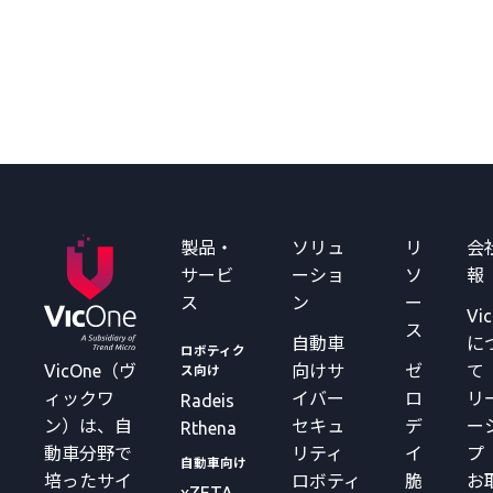
製品・
ソリュ
リ
会
サービ
ーショ
ソ
報
ス
ン
ー
Vi
ス
自動車
に
ロボティク
VicOne（ヴ
向けサ
ゼ
て
ス向け
ィックワ
イバー
ロ
リ
Radeis
ン）は、自
セキュ
デ
ー
Rthena
動車分野で
リティ
イ
プ
自動車向け
培ったサイ
ロボティ
脆
お