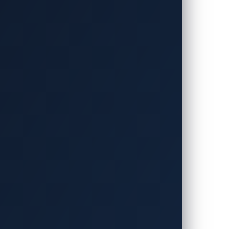
・シャー氏とともに発見した、SUBARU
にSUBARUに報告され、既に修正済みで
に起因するものでした。これらのシステム
のアクセスから車両のリモートロック解除
の性質、それがどのようにして発生したの
かを検証します。