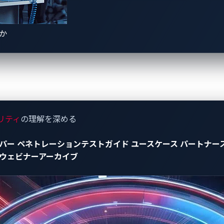
ザーがどこからでも車両とやりとりできるようにリモート管理機
を介して行われます。例えば、SUBARUのSTARLINKシス
機能が利用できるようになっています。
きか
する24時間体制の接続性は、ユーザーの利便性を高めると同時に
（オーバー・ザ・エア）アップデートの展開など、OEMにも具
リティは、そのシステムへの依存度の高まりに必ずしも追いつ
者ポータルの認証不備を突く手口
リティ
の理解を深める
パー
ペネトレーションテストガイド
ユースケース
パートナー
BARUは手練れのセキュリティリサーチャーであれば簡単に発
ウェビナーアーカイブ
。ドメインファジングとサブドメインの認識を行うことで、リサー
ータル内の主要スクリプトは外部からアクセス可能で、適切な
要とせずに管理者がパスワードをリセットすることを可能にし