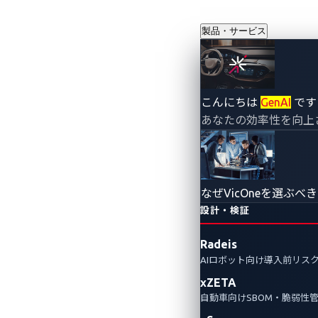
製品・サービス
IVIセキュリ
こんにちは
GenAI
です
あなたの効率性を向上
ぶコネクテッ
2025年3月13日
CyberThreat Research La
なぜVicOneを選ぶべ
設計・検証
IVIの脆弱性を突いた攻撃事例をS
Radeis
作リスクとライフサイクル全体の
AIロボット向け導入前リス
xZETA
Automotive Vulnerabilities
Automotive Cyberse
自動車向けSBOM・脆弱性