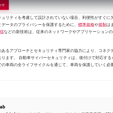
まで、IVIのライフサイクル全体
わせ
キュリティを考慮して設計されていない場合、利便性がすぐに
とデータのプライバシーを保護するために、
標準規格
や
規制
は
通信
などの新技術は、従来のネットワークやアプリケーションの
のあるアプローチとセキュリティ専門家の協力により、コネク
ります。 自動車サイバーセキュリティは、後付けで対応する
での車両の全ライフサイクルを通じて、車両を保護していく必
Lab