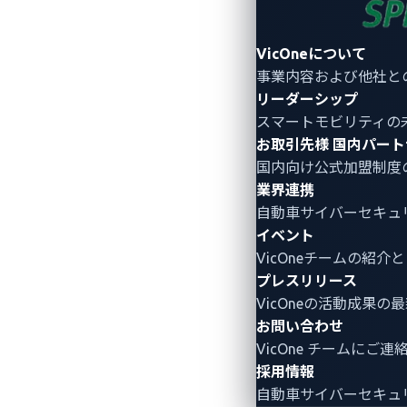
このIVI脆弱性から
VicOneについて
車両がますますコネクテッド化し、
ソフ
事業内容および他社と
自動車自体にまで拡大しています。この
リーダーシップ
ータへのアクセスなどの侵害は特に深刻
スマートモビリティの
お取引先様
国内パート
自動車メーカー（OEM）は、消費者向
国内向け公式加盟制度
車サイバーセキュリティ
を強化する必要
業界連携
自動車サイバーセキュ
トが不可欠です。
イベント
原則である「権限付与は必要最小現とす
VicOneチームの紹
プレスリリース
制限することで、リスクを軽減することが
VicOneの活動成果の
キュリティオペレーションセンター（VS
お問い合わせ
OEMは、APIセキュリティイベントと
VicOne チームにご
と新たな脅威に対するより適切なリソー
採用情報
自動車サイバーセキュ