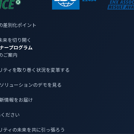
得られるセキュリティ対策の教訓
トウェアで制御
されるようになるにつれ、その複雑性と攻撃対象
の差別化ポイント
相互接続性はリスクを拡大させる可能性があり、管理者権限に
な問題となります。
未来を切り開く
ナープログラム
けアプリケーション以外のすべてのバックエンドシステムと管理
のご案内
があります。APIとウェブサイトのセキュリティ脆弱性を特定
リティ
を取り巻く状況を変革する
る」セキュリティ規範を遵守すること、そしてバックエンドシ
介とソリューションのデモを見る
できます。さらに、これらの取り組みをITセキュリティオペレ
最新情報をお届け
OC）
全体にわたる継続的な監視と統合することで、自動車のサ
車両データを関連付けることで、コンテクスト化されたリスクの
連絡ください
ス配分が可能になります。
リティの未来を共に引っ張ろう