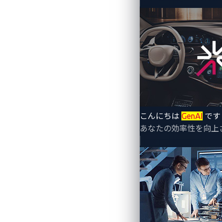
By Jason Yuan (Engineer, Automotive)
セキュリティリサーチャーのサム・カリー
のIVI（車載インフォテインメント）イン
こんにちは
GenAI
です
す。この脆弱性は、顧客データ、車両制
あなたの効率性を向上
は外部からアクセス可能であるにもかか
に至るまで、機密性の高い一連の機能が
か、またその理由、そしてコネクテッド
IVIのリモート管理