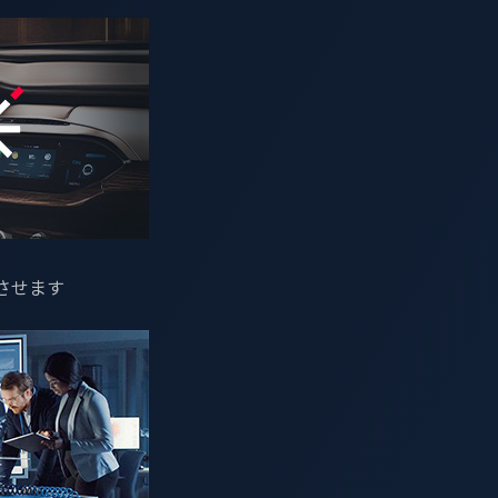
氏は、先頃、2024年11月に同僚のリサーチャーであるシュバム
フラの
脆弱性
に関する情報を公開しました。この脆弱性は、同月
御、および履歴記録へのフルアクセスを提供する管理システム
させます
わらず、充分な認証機能を備えていなかったため、個人情報へ
危険にさらされることになりました。本記事では、この脆弱性
カーがますます普及する現代においてどのような意味を持つの
機能と、その裏に潜む脆弱性