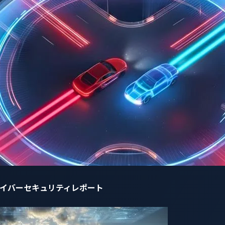
はオープンソースインテリジェンス（OSINT）の方法で特定す
者のパスワードをリセットし、そのアカウントを事実上乗っ取
枚のナンバープレートから、その車の所有者の身元を特定し、車
を解除できることを実証して、私たちにこの脆弱性の深刻さを
し、
個人情報
を収集し、重要な車両機能を操作することが可能
した。しかし、この脆弱性が意味するところはさらに深刻で、
かった広範な管理機能が提供されていました。
自動車サイバーセキュリティレポート