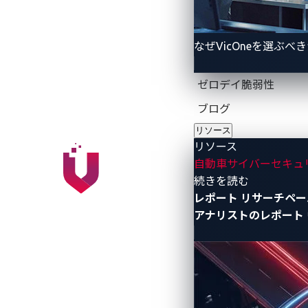
近年、自動車メーカー（OEM）がユー
くはモバイルアプリやウェブダッシュボード
除、エンジン始動、診断チェックなどの
なぜVicOneを選ぶべ
STARLINKのようなシステムが提供
ゼロデイ脆弱性
集、より効果的な
フリート管理
、OTA
ブログ
れらのシステムの管理ポータルのセキュ
リソース
リソース
攻撃経路の分析：管理
自動車サイバーセキュ
- リソース
続きを読む
レポート
リサーチペー
カリー氏とシャー氏の調査によると、SU
アナリストのレポート
スを無防備なままにしていたとのことです
る管理ポータルを発見しました。このポ
た。
これらのスクリプトの1つは、認証を必