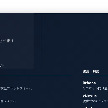
ティの脆弱性：SUBAR
させます
ドカーのリスク
b
きか
運用・対応
UBARU STARLINKのケースで解説。管理者ポータル
Rthena
セキュリティ対策の重要性を論じます。
ク検証プラットフォーム
AIロボット向け
xNexus
curity
IVI systems
管理システム
次世代VSOCプ