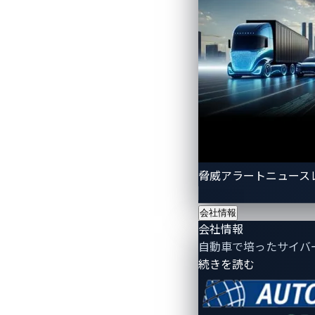
脅威アラートニュース
会社情報
会社情報
図1. セキュリティリサーチャーがIV
自動車で培ったサイバ
- 会社情報
続きを読む
幸いにも、SUBARUは迅速に脆弱性を