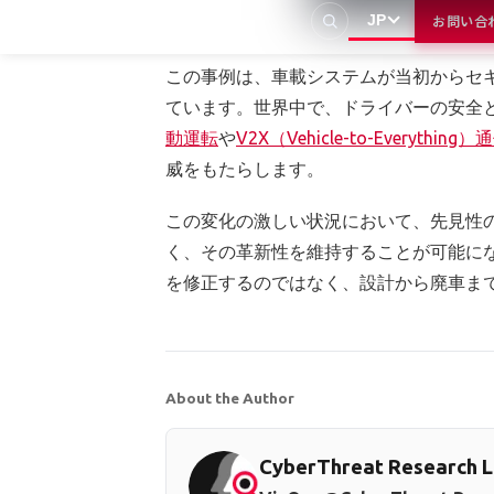
まとめ：設計から廃車
JP
お問い合
この事例は、車載システムが当初からセ
ています。世界中で、ドライバーの安全
動運転
や
V2X（Vehicle-to-Everything）
威をもたらします。
この変化の激しい状況において、先見性
く、その革新性を維持することが可能にな
を修正するのではなく、設計から廃車ま
About the Author
CyberThreat Research 