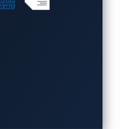
領域は従来のITネットワークを超えて、
よる遠隔操作での車両ロック解除や機密デ
ポータルを厳格にテストすることで、
自動
するには、定期的な第三者による侵入テス
ステムへのユーザーデータの送信を適切に
ーションセンター（SOC）と
車両専用セ
イバーセキュリティが強化されます。
可視性を獲得し、より効果的なリスク評価