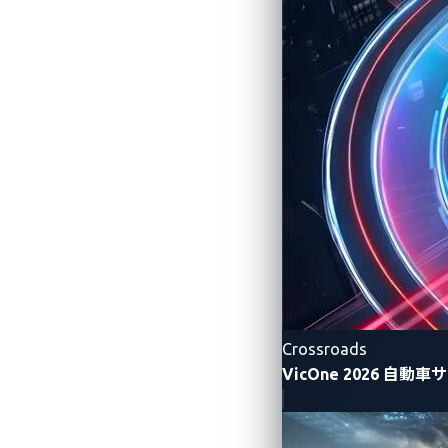
理者の有効なメールアドレスであり、これ
スキルを多少持っている攻撃者は、管理
これにより、リサーチャーは、たった一
さらにはコマンドを発行してドアロック
攻撃者は最小限の労力で車の位置を追跡
でさえもセキュリティ上の脅威となりま
来は一般公開されることを想定していな
Crossroads
VicOne 2026 