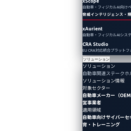
xScope
自動車・フィジカルAI向け
脅威インテリジェンス・
xAurient
自動車・フィジカルAIシス
CRA Studio
EU CRA対応統合プラット
ソリューション
ソリューション
自動車関連ステークホ
ソリューション情報
対象セクター
自動車メーカー（OEM
営事業者
適用領域
自動車向けサイバーセ
育・トレーニング