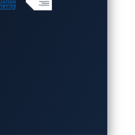
方法
きに従うべき、再現可能なプレイブック
の脆弱性からネットワークに侵入した」
と言っ
ます。脆弱なパスワードは、別の経路を提
スワードだね」）と嘲笑しました。前述の
トは、成功した罠を次のように要約してい
Vincentの権限を取得した…インサ
てネットワークに侵入し、ドメイン内のす
ュを手にした攻撃者は、短時間でドメイン
撃者が次に何を行ったかが示されていま
スキャンをオンにし、
kill_processes
や