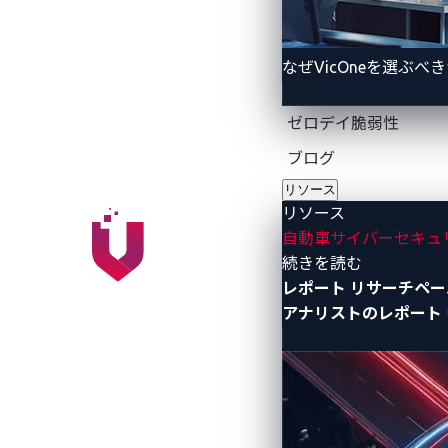
LockBitフランチャ
なぜVicOneを選ぶべ
今回のリークにより、LockBitの組
ゼロデイ脆弱性
は、
matrix777
としてメッセージに署名
ブログ
後、身代金の80％を受け取り、20％をm
リソース
を評価し、圧力戦術を策定する別の
オー
リソース
新しいビルドや復号化ツールを必要とす
自動車サイバーセキュ
り取りし、最前線の交渉者の下に専門の
- リソース
続きを読む
レポート
リサーチペー
アナリストのレポート