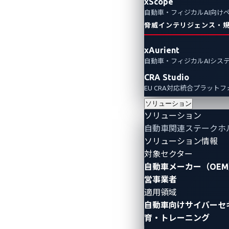
xScope
Automotive Cybersecurity
Ransomware
自動車・フィジカルAI向け
脅威インテリジェンス・
xAurient
自動車・フィジカルAIシス
CRA Studio
EU CRA対応統合プラット
ソリューション
ソリューション
自動車関連ステークホ
ソリューション情報
対象セクター
自動車メーカー（OEM
営事業者
適用領域
自動車向けサイバーセ
育・トレーニング