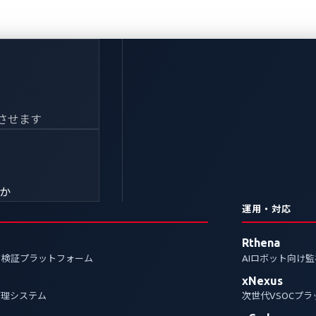
ランサムウェアグループ
させます
ーセキュリティへの示
b
きか
運用・対応
ビット）ランサムウェアグループの内部データ流出により、
Rthena
され、恐喝されたかを知る貴重な内部情報が得られまし
ク検証プラットフォーム
AIロボット向け
の主な調査結果を紹介し、LockBit攻撃や類似のイン
xNexus
な対策を概説します。
管理システム
次世代VSOCプ