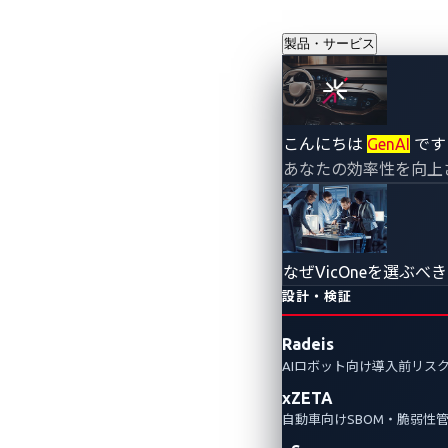
製品・サービス
LockBit
こんにちは
GenAI
です
あなたの効率性を向上
動車のサイバ
2025年5月21日
CyberThreat Research La
なぜVicOneを選ぶべ
設計・検証
最近起きたLockBit（ロック
Radeis
され、被害者がどのように標的と
AIロボット向け導入前リス
車関連企業の名前が目立ちます。そ
xZETA
企業が講じることのできる実践的
自動車向けSBOM・脆弱性