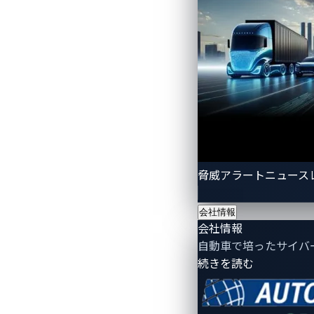
図1. LockBitランサムウェアの組織構造
自動車業界におけるLoc
流出したLockBitのデータベースに
います。メキシコの大規模なディーラー
東アジアで事業を展開するタイヤおよび
生産、ロジスティクス、小売販売に波及
脅威アラートニュース
LockBitが自動車関連企業に焦点を当
ム、サプライヤーの企業資源計画（ERP
会社情報
が複数の地域の車両配送や部品出荷を停
会社情報
タについて気軽に話し合っている様子が
自動車で培ったサイバ
- 会社情報
続きを読む
（OEM）
、
Tier-1サプライヤー
、ディー
は悪質で組織化されたランサムウェア集