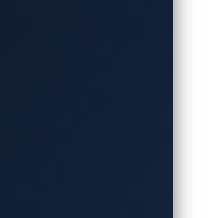
を名乗るハクティビストによって、その内部
、大規模なランサムウェア・アズ・ア・サ
らかになりました。ファイルによると、カ
ckBitによって積極的に標的とされていま
ectoryネットワークなど、お馴染みの弱点
動車業界の CISO（情報セキュリティ
教訓を抽出し、自動車業界のサイバーセキ