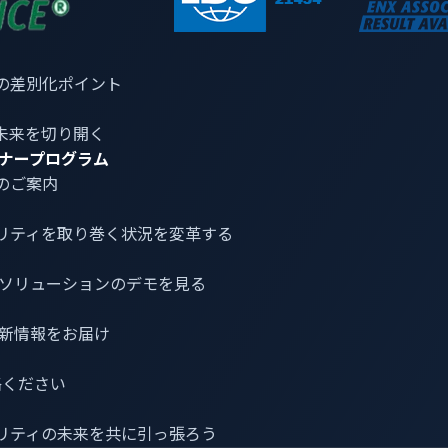
業界のネットワークに侵入し制御する
、アフィリエイターが自動車販売ターゲットに狙いを定めたと
の差別化ポイント
未来を切り開く
）から始まります。ある被害者に、
「おまえのFortiVPN 
ナープログラム
のご案内
ないゲートウェイが単一障害点となる場合があることが分かり
■/B■■■123456 としてログインし、
”nice pwd”
（「いいパ
リティ
を取り巻く状況を変革する
工された電子メールが仕事を終わらせます。あるアフィリエイ
ゲットにたどり着き、ドメインを取得し、そして管理ホストである
介とソリューションのデモを見る
由のランダムなフィッシングのみ」
最新情報をお届け
。あるチャットには、
「マネージャーのユーザー権限を利用し
セス権を“ダンプ“した。」
と書かれています。NTLMハッシ
連絡ください
回る権限を得ました。リークされたビルドスクリプトには、攻
ったフラグは、アクセス可能なすべてのドライブや共有の自動
リティの未来を共に引っ張ろう