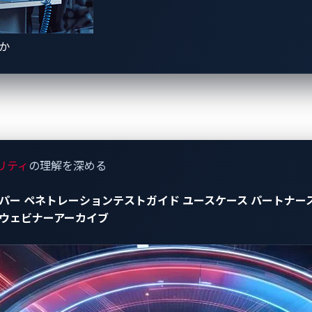
イズの内側
きか
織構造についてこれまで推測の域を出なかったものに、いくつかの
しているオペレーターです。アフィリエイトは、ポータルアク
atrix777に転送し、復号化ツールを受け取ります。チャット
プンソースインテリジェンス（OSINT）とデータ分析グループ
る場合、彼らは内部プラットフォームでチケットを開き、多く
リティ
の理解を深める
サポート要員が存在することが分かりました。
パー
ペネトレーションテストガイド
ユースケース
パートナー
ウェビナーアーカイブ