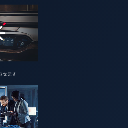
ット）ランサムウェアグループ自体が不正侵入を受け、プラハ出身
させます
エイト・チャットのログが公開されました。この情報流出により
者のシステムに侵入し、身代金要求を交渉しているかが直接明
部品販売業者、輸送業者など、あらゆる規模の自動車関連組織がLo
Nアプライアンス、脆弱な認証情報、フラットなActive Dir
を阻止するための正確な対策さえもリストアップされており、自
青写真を与えています。この記事では、この事件から得られた
計画にまとめます。