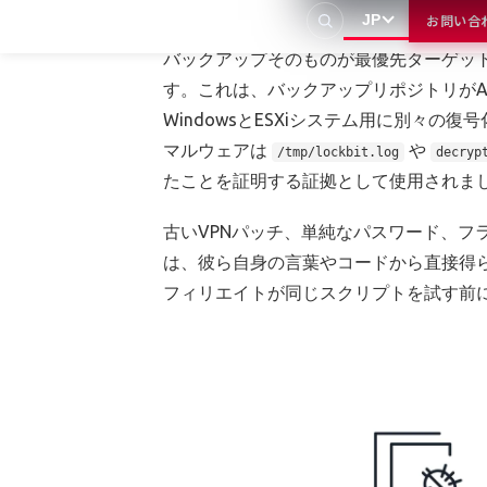
kill_defender
は、暗号化をブロックする
JP
お問い合
バックアップそのものが最優先ターゲッ
す。これは、バックアップリポジトリがAct
WindowsとESXiシステム用に別
マルウェアは
や
/tmp/lockbit.log
decryp
たことを証明する証拠として使用されま
古いVPNパッチ、単純なパスワード、
は、彼ら自身の言葉やコードから直接得
フィリエイトが同じスクリプトを試す前