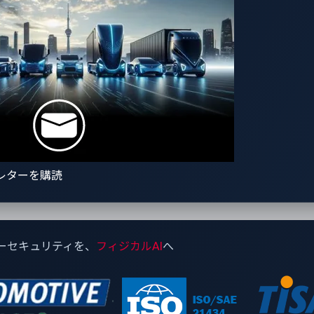
kBitの被害者
よると、サプライチェーン全体で10社以上の自動車関連企業がグ
網を持つ自動車輸入業者、南アジア市場にサービスを提供する
アフターマーケット部品の販売業者、ブラジルで地域バスを運
する混乱を起こす可能性のあるあらゆる事業を狙っていること
レターを購読
てている背景には、自動車業界がITに深く依存していることがあ
）システム、車両追跡サーバーはすべて相互に接続されている
止させる可能性があります。チャットのログには、関連会社が
記録されており、侵害や恐喝の試みが仮定の話ではないことが
ーセキュリティを、
フィジカルAI
へ
ラーグループのサイバーセキュリティチームにとって、このメ
団の狙いの的となっているということです。