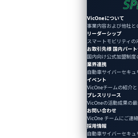
LockBitが自動車
VicOneについて
チャットのログとビルド構成フラグには
事業内容および他社と
（手順書）の概要が記載されています。
リーダーシップ
スマートモビリティの
攻撃はエッジ（ネットワークの端末機器
お取引先様
国内パート
国内向け公式加盟制度
ていることから、パッチの適用されてい
業界連携
供します：ある侵害において、侵入者は al■■
自動車サイバーセキュ
どちらのドアも開いていない場合は、細
イベント
ます：
「我々はフィッシングを通してター
VicOneチームの紹
イダー（内通者）なし、マネージャー経
プレスリリース
VicOneの活動成果の
最初のステップの後、攻撃は加速します
お問い合わせ
べてのホストにNTLMローカル管理者アク
VicOne チームにご
管理者権限を獲得し、フォレストを歩き
採用情報
す。
local_disks
や
network_shares
とい
自動車サイバーセキュ