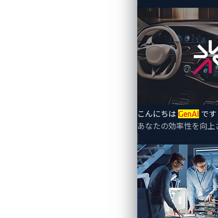
By
CyberThreat Research Lab
こんにちは
GenAI
です
2025年5月、LockBit（ロックビ
あなたの効率性を向上
SQLデータベースと数千件のアフィリ
ービス（RaaS）事業がどのように被害
ーディーラー、Tier-1サプライヤー、
す。攻撃者は、パッチが適用されていないVP
を悪用しています。チャットには、それら
責任者）にとって実践的な防御のための
ュリティを確保するための具体的な行動