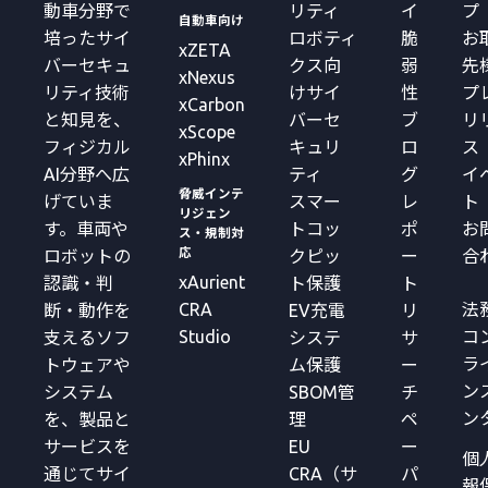
動車分野で
リティ
イ
プ
自動車向け
培ったサイ
ロボティ
脆
お
xZETA
バーセキュ
クス向
弱
先
xNexus
リティ技術
けサイ
性
プ
xCarbon
と知見を、
バーセ
ブ
リ
xScope
フィジカル
キュリ
ロ
ス
xPhinx
AI分野へ広
ティ
グ
イ
脅威インテ
げていま
スマー
レ
ト
リジェン
す。車両や
トコッ
ポ
お
ス・規制対
応
ロボットの
クピッ
ー
合
xAurient
認識・判
ト保護
ト
CRA
法
断・動作を
EV充電
リ
Studio
コ
支えるソフ
システ
サ
ラ
トウェアや
ム保護
ー
ン
システム
SBOM管
チ
ン
を、製品と
理
ペ
サービスを
EU
ー
個
通じてサイ
CRA（サ
パ
報