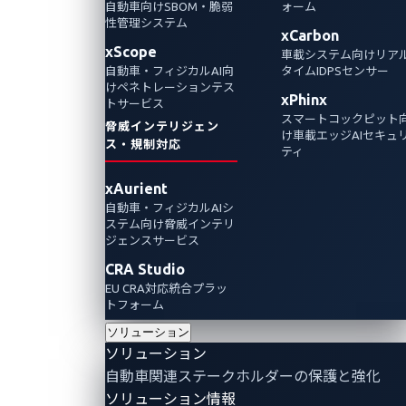
セキ
自動車向けSBOM・脆弱
ォーム
性管理システム
ュリ
xCarbon
xScope
車載システム向けリア
ティ
自動車・フィジカルAI向
タイムIDPSセンサー
けペネトレーションテス
概況
xPhinx
トサービス
スマートコックピット
脅威インテリジェン
レポ
け車載エッジAIセキュ
ス・規制対応
ティ
ー
xAurient
ト：
自動車・フィジカルAIシ
ステム向け脅威インテリ
2025
ジェンスサービス
年第
CRA Studio
EU CRA対応統合プラッ
3四
トフォーム
半期
ソリューション
ソリューション
にお
自動車関連ステークホルダーの保護と強化
ける
ソリューション情報