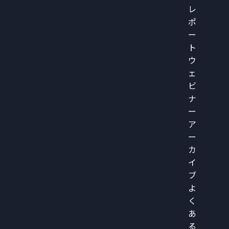
レ
ポ
ー
ト
ウ
ェ
ビ
ナ
ー
ア
ー
カ
イ
ブ
よ
く
あ
る