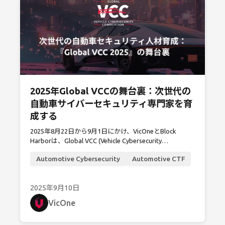
2025年Global VCCの舞台裏：次世代の
自動車サイバーセキュリティ専門家を育
成する
2025年8月22日から9月1日にかけ、VicOneとBlock
Harborは、Global VCC (Vehicle Cybersecurity
Competition）を共同で開催。世界中から約500名が参加
Automotive Cybersecurity
Automotive CTF
し、スキルレベルを問わず、自動車サイバーセキュリテ
ィのキャリアを志す人々が集いました。
2025年9月10日
VicOne