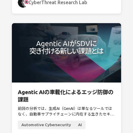
CyberThreat Research Lab
Agentic AIの車載化によるエッジ防御の
課題
前回の分析では、生成AI（GenAI）は単なるツールでは
なく、自動車サプライチェーンに内在する生きたセキュ
リティリスクであると指摘し、AIモデルのライフサイク
Automotive Cybersecurity
AI
ルの各段階で、目に見えない進化するセキュリティリス
クを導入してしまう危険性について強調しました。しか