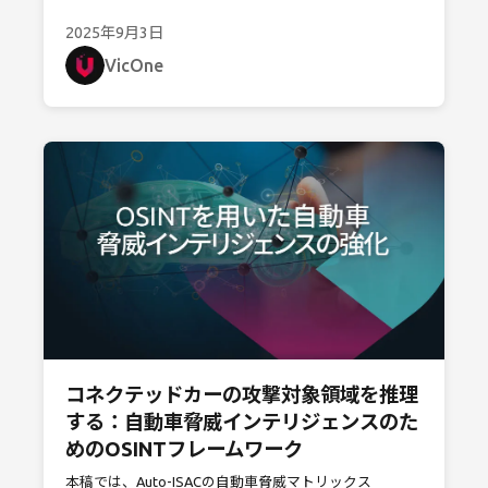
し業界が生成AI搭載のSDV（ソフトウェアデファインド
2025年9月3日
ビークル）へ移行する中、もうひとつの強力な技術が急
速に台頭しています。それが自律型AIまたはエージェン
VicOne
ト型AIとも称されるAgentic AI（エージェンティックAI）
です。
コネクテッドカーの攻撃対象領域を推理
する：自動車脅威インテリジェンスのた
めのOSINTフレームワーク
本稿では、Auto-ISACの自動車脅威マトリックス