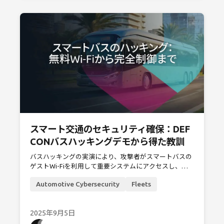
スマート交通のセキュリティ確保：DEF
CONバスハッキングデモから得た教訓
バスハッキングの実演により、攻撃者がスマートバスの
ゲストWi-Fiを利用して重要システムにアクセスし、侵
害する手法が明らかになりました。これにより、スマー
Automotive Cybersecurity
Fleets
ト交通システムにおける自動車サイバーセキュリティの
強化の必要性が浮き彫りとなりました。
2025年9月5日