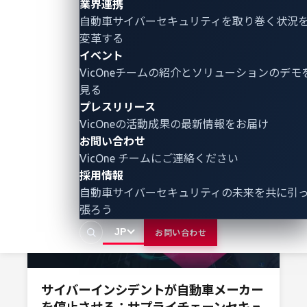
業界連携
VicOneの最新のホワイトペーパーから、EV充電インフ
自動車サイバーセキュリティ
を取り巻く状況
Automotive Cybersecurity
EV charging
ラに潜むリスクとその対策を明らかにします。
変革する
イベント
2025年10月8日
VicOneチームの紹介とソリューションのデモ
VicOne
見る
プレスリリース
VicOneの活動成果の最新情報をお届け
お問い合わせ
VicOne チームにご連絡ください
採用情報
自動車サイバーセキュリティの未来を共に引
張ろう
JP
お問い合わせ
サイバーインシデントが自動車メーカー