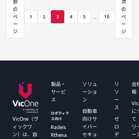
前
次
の
の
...
ペ
1
2
3
4
5
10
ペ
ー
ー
ジ
ジ
製品・
ソリュ
リ
会
サービ
ーショ
ソ
報
ス
ン
ー
Vi
ス
自動車
に
ロボティク
VicOne（ヴ
向けサ
ゼ
て
ス向け
ィックワ
イバー
ロ
リ
Radeis
ン）は、自
セキュ
デ
ー
Rthena