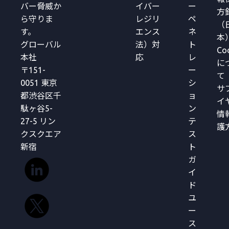
バー脅威か
イバー
ー
方
ら守りま
レジリ
ペ
（
す。
エンス
ネ
本
グローバル
法）対
ト
Co
本社
応
レ
に
〒151-
ー
て
0051 東京
シ
サ
都渋谷区千
ョ
イ
駄ヶ谷5-
ン
情
27-5 リン
テ
護
クスクエア
ス
新宿
ト
ガ
イ
ド
ユ
ー
ス