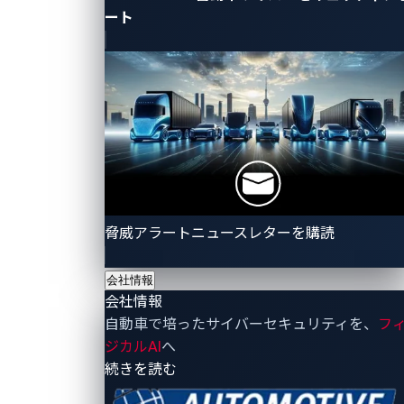
ート
Pwn2Own Automotive 2026開催決定！
脅威アラートニュースレターを購読
ルール、カテゴリー対象の最新情報をチ
ェック
会社情報
世界中から腕に覚えのあるセキュリティリサーチャーが
会社情報
集結し、手に汗握る競技を繰り広げるPwn2Own
Automotiveが2026年1月、第3回大会として東京に帰っ
自動車で培ったサイバーセキュリティを、
フ
Pwn2Own Automotive
てまいります。世界最大級の自動車分野に特化したサイ
ジカルAI
へ
バーセキュリティチャレンジのルール、カテゴリーなど
Automotive Cybersecurity
- 会社情報
続きを読む
新たな取り組みについて速報をご確認ください。
Zero-Day Vulnerabilities