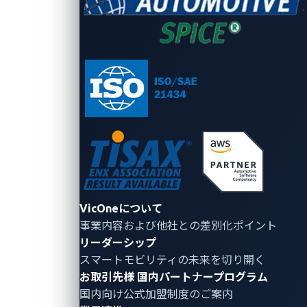
2025年10月21日
VicOne
VicOneについて
事業内容および他社との差別化ポイント
リーダーシップ
ISO 15118はEV充電のセキュリティを確
スマートモビリティの未来を切り開く
保するのに十分か？
お取引先様
国内パートナープログラム
ISO 15118は、よりスマートで安全な電気自動車（EV）
国内向け公式加盟制度のご案内
充電を約束する一方で、新たなリスクももたらします。