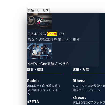
製品・サービス
こんにちは
GenAI
です
ブログ
あなたの効率性を向上させます
なぜVicOneを選ぶべきか
設計・検証
運用・対応
Radeis
Rthena
AIロボット向け導入前リ
AIロボット向け監視・
スク検証プラットフォー
護プラットフォーム
ム
VicOne
xNexus
xZETA
次世代VSOCプラット