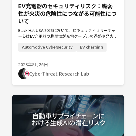
EV充電器のセキュリティリスク：脆弱
性が火災の危険性につながる可能性につ
いて
Black Hat USA 2025において、セキュリティリサーチャ
ーらはEV充電器の脆弱性が充電ケーブルの過熱や発火を
引き起こす可能性を明らかにしました。この発見は、こ
Automotive Cybersecurity
EV charging
れらの機器の安全性を確保するため、より強力な安全対
策とハードウェア保護が急務であることを明白に示して
います。
2025年8月26日
CyberThreat Research Lab