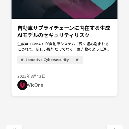
自動車サプライチェーンに内在する生成
AIモデルのセキュリティリスク
生成AI（GenAI）が自動車システムに深く組み込まれる
につれて、新しい機能だけでなく、生き物のように進化
するサプライチェーンリスクという新たな課題も生まれ
Automotive Cybersecurity
AI
ます。
2025年8月13日
VicOne