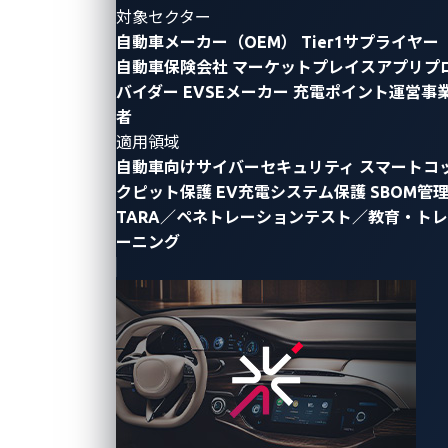
対象セクター
自動
自動車メーカー（OEM）
Tier1サプライヤー
車・
自動車保険会社
マーケットプレイスアプリプ
運
バイダー
EVSEメーカー
充電ポイント運営事
者
輸・
適用領域
物流
自動車向けサイバーセキュリティ
スマートコ
クピット保護
EV充電システム保護
SBOM管
分野
TARA／ペネトレーションテスト／教育・トレ
のサ
ーニング
イバ
ーセ
キュ
リテ
ィ動