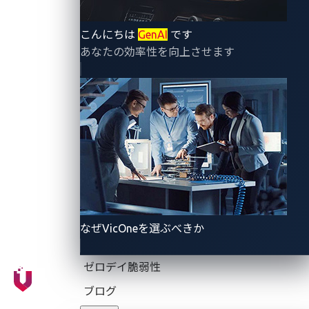
向
2025年の
こんにちは
GenAI
です
年間レポ
あなたの効率性を向上させます
ートに先
Automotive
立ち、本
Cybersecurity
稿では
VicOneセ
キュリテ
ィ概況レ
ポートか
2025年10
ら、自動
月31日
車、運
CyberThreat
輸、物流
Research
分野のサ
Lab
イバーセ
なぜVicOneを選ぶべきか
キュリテ
ィ動向に
ついて
ゼロデイ脆弱性
2025年第
ブログ
3四半期の
動向を報