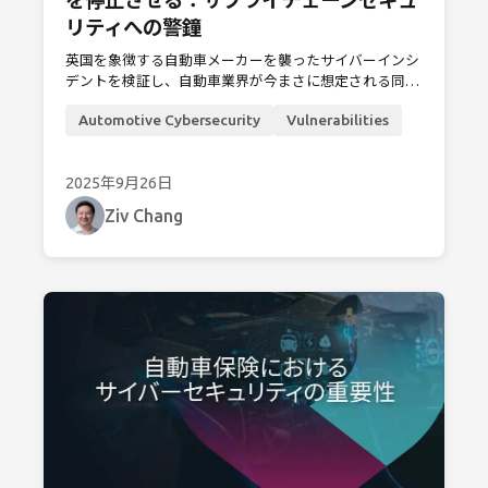
を停止させる：サプライチェーンセキュ
リティへの警鐘
英国を象徴する自動車メーカーを襲ったサイバーインシ
デントを検証し、自動車業界が今まさに想定される同様
のサプライチェーン攻撃から、どのように防御できるか
Automotive Cybersecurity
Vulnerabilities
を重点的に考察します。
2025年9月26日
Ziv Chang