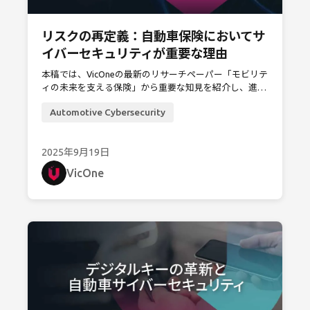
リスクの再定義：自動車保険においてサ
イバーセキュリティが重要な理由
本稿では、VicOneの最新のリサーチペーパー「モビリテ
ィの未来を支える保険」から重要な知見を紹介し、進化
を続ける自動車保険業界において、サイバーセキュリテ
Automotive Cybersecurity
ィへの考慮が不可欠でありながら見過ごされている点を
明らかにします。
2025年9月19日
VicOne