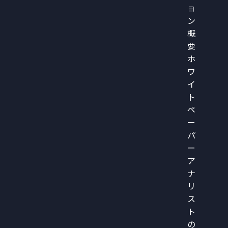
ョ
ン
概
要
ホ
ワ
イ
ト
ペ
ー
パ
ー
ア
ナ
リ
ス
ト
の