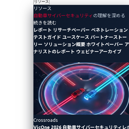
リソース
告しま
リソース
す。
自動車サイバーセキュリティ
の理解を深める
- リソース
続きを読む
レポート
リサーチペーパー
ペネトレーション
テストガイド
ユースケース
パートナーストー
リー
ソリューション概要
ホワイトペーパー
ア
ナリストのレポート
ウェビナーアーカイブ
CANインジェクションが明らかにする
CANバスの脆弱性
SPIRITCYBER Automotive CTF 2025で出題された課題の
ひとつCANインジェクションについて検証します。課題
に取り組む過程で、シミュレートされたCANインジェク
Automotive Cybersecurity
Automotive CTF
ション攻撃により、現代のコネクテッドカーにおけるセ
キュリティ上の脆弱性が浮かび上がってきました。
2025年10月29日
VicOne
Crossroads
VicOne 2026 自動車サイバーセキュリティレ