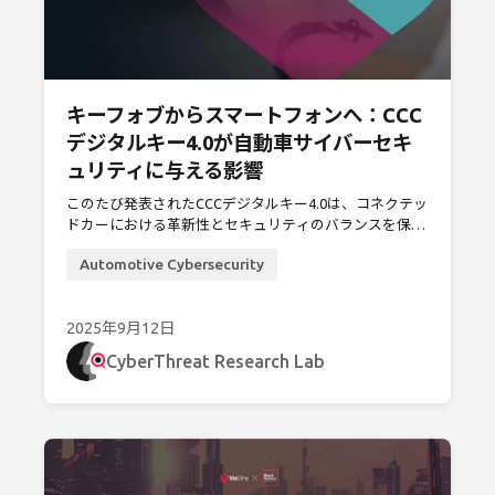
キーフォブからスマートフォンへ：CCC
デジタルキー4.0が自動車サイバーセキ
ュリティに与える影響
このたび発表されたCCCデジタルキー4.0は、コネクテッ
ドカーにおける革新性とセキュリティのバランスを保つ
上で重要な一歩となります。本稿では、その新機能、よ
Automotive Cybersecurity
り広範なトレンド、そして自動車サイバーセキュリティ
への影響について考察します。
2025年9月12日
CyberThreat Research Lab