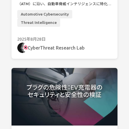
（ATM）に沿い、自動車脅威インテリジェンスに特化し
た体系的なOSINT主導の手法をご紹介します。このアプ
Automotive Cybersecurity
ローチにより、セキュリティリサーチャーや自動車メー
カーは、拡大を続けるコネクテッドカーの攻撃対象領域
Threat Intelligence
を予測し、可視化することが可能となります。
2025年8月28日
CyberThreat Research Lab