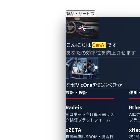
製品・サービス
Pwn2Own
こんにちは
GenAI
です
あなたの効率性を向上させます
Automotive 第1日
目: テスラに対する
なぜVicOneを選ぶべきか
3件の脆弱性チェー
設計・検証
運用
Radeis
Rth
ン攻撃、リモート
AIロボット向け導入前リス
AI
ク検証プラットフォーム
プラ
攻撃デモ、および
xZETA
xNe
自動車向けSBOM・脆弱性
次世