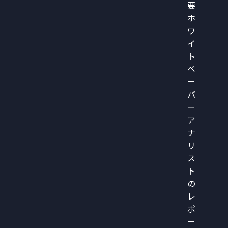
要
ホ
ワ
イ
ト
ペ
ー
パ
ー
ア
ナ
リ
ス
ト
の
レ
ポ
ー