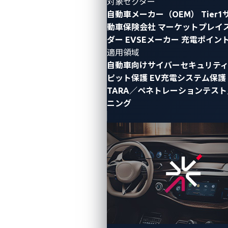
対象セクター
自動車メーカー（OEM）
Tier
動車保険会社
マーケットプレイ
ダー
EVSEメーカー
充電ポイン
適用領域
自動車向けサイバーセキュリテ
ピット保護
EV充電システム保護
TARA／ペネトレーションテス
ニング
Pwn2Own Automotive
は、VicOneとトレンドマイクロ
のZero Day Initiative（ZDI）が主催する初のコンテス
トであり、東京ビッグサイトで開催されたオートモー
ティブワールドのカンファレンスで今日、素晴らしい
スタートを切りました。この広大なホールは、倫理的
ハッキングコミュニティ内で最も優れたとされる様々
なオンサイトおよびオフサイトチームが、3日間にわ
たるイベントで能力を発揮する準備を進めているお
り、興奮に満ちあふれていました。