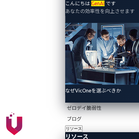
こんにちは
GenAI
です
あなたの効率性を向上させます
さまざまな初めての中で最初
の一歩
Pwn2Own Automotiveの初日には、22件の脆弱性発見
の試みがありました。これには、「Pwn2Own After
Dark」と呼ばれる試みも含まれており、これらはオー
トモーティブワールドの会場が閉まった後に行われま
した。合計で24件の脆弱性利用の実証に対して72万
なぜVicOneを選ぶべきか
2,500米ドルの賞金が授与されました。
Sina Kheirkhah
チームは、最初に成功し、電気自動車
ゼロデイ脆弱性
充電器カテゴリーでChargePoint Home Flexに対する脆
ブログ
弱性利用の攻撃を成功させ、6万米ドルを獲得しまし
リソース
た。
リソース