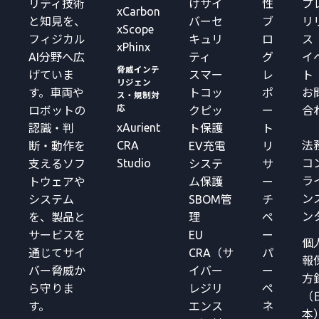
リティ技術
けサイ
性
プ
xCarbon
と知見を、
バーセ
ブ
リ
xScope
フィジカル
キュリ
ロ
ス
xPhinx
AI分野へ広
ティ
グ
イ
脅威インテ
げていま
スマー
レ
ト
リジェン
す。車両や
トコッ
ポ
お
ス・規制対
応
ロボットの
クピッ
ー
合
xAurient
認識・判
ト保護
ト
CRA
法
断・動作を
EV充電
リ
Studio
コ
支えるソフ
システ
サ
ラ
トウェアや
ム保護
ー
ン
システム
SBOM管
チ
ン
を、製品と
理
ペ
サービスを
EU
ー
個
通じてサイ
CRA（サ
パ
報
バー脅威か
イバー
ー
方
ら守りま
レジリ
ペ
（
す。
エンス
ネ
本