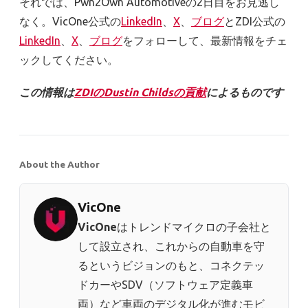
それでは、Pwn2Own Automotiveの2日目をお見逃し
なく。VicOne公式の
LinkedIn
、
X
、
ブログ
とZDI公式の
LinkedIn
、
X
、
ブログ
をフォローして、最新情報をチェ
ックしてください。
この情報は
ZDIのDustin Childsの貢献
によるものです
About the Author
VicOne
VicOne
はトレンドマイクロの子会社と
して設立され、これからの自動車を守
るというビジョンのもと、コネクテッ
ドカーやSDV（ソフトウェア定義車
両）など車両のデジタル化が進むモビ