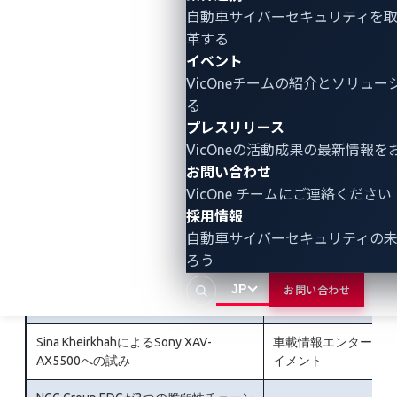
Home Flexへの試み
自動車サイバーセキュリティ
を
革する
CromulenceのRob Blakelyによる
オペレーティングシ
イベント
Automotive Grade Linuxへの試み
ステム
VicOneチームの紹介とソリュ
PCAutomotiveによるAlpine Halo9 iLX-
車載情報エンターテ
る
F509への試み
イメント
プレスリリース
VicOneの活動成果の最新情報を
Tobias ScharnowskiおよびFelix
車載情報エンターテ
お問い合わせ
Buchmann of fuzzware.ioによる Sony
イメント
VicOne チームにご連絡ください
XAV-AX5500への試み
採用情報
Synacktivチームが3つの脆弱性チェー
自動車サイバーセキュリティの
テスラ
ンでTeslaモデムを狙う試み
ろう
Katsuhiko SatoによるAlpine Halo9 iLX-
車載情報エンターテ
JP
お問い合わせ
F509への試み
イメント
Sina KheirkhahによるSony XAV-
車載情報エンターテ
AX5500への試み
イメント