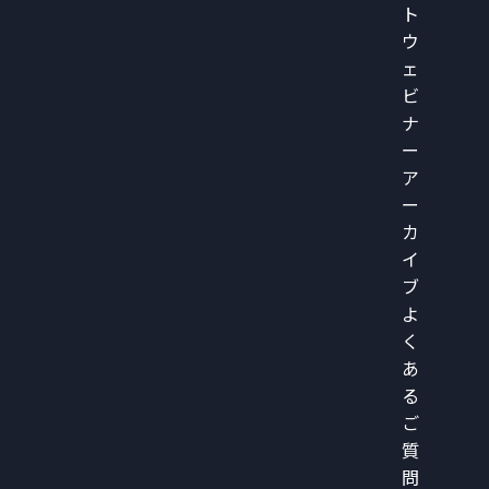
ト
ウ
ェ
ビ
ナ
ー
ア
ー
カ
イ
ブ
よ
く
あ
る
ご
質
問