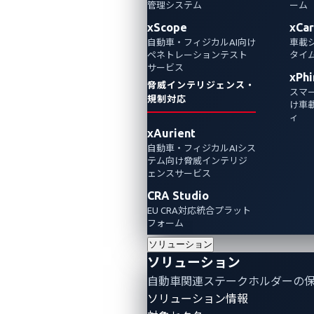
その他のハイライ
管理システム
ーム
xScope
xCa
自動車・フィジカルAI向け
車載
ト
ペネトレーションテスト
タイム
サービス
xPhi
2024年1月24日
脅威インテリジェンス・
スマ
規制対応
け車
VicOne
ィ
xAurient
今回初開催のPwn2Own Automotiveでは、コ
自動車・フィジカルAIシス
ネクテッドカーの技術に関する脆弱性に焦点
テム向け脅威インテリジ
ェンスサービス
を当てた世界で初めてのイベントであり、初
CRA Studio
日だけで24件の独自の脆弱性利用に対し、合
EU CRA対応統合プラット
計万722,500米ドルの賞金が授与されました。
フォーム
ソリューション
Pwn2Own Automotive highlights
ソリューション
自動車関連ステークホルダーの
ソリューション情報