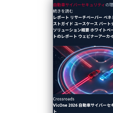
自動車サイバーセキュリティ
の
- リソース
続きを読む
レポート
リサーチペーパー
ペネ
ストガイド
ユースケース
パート
ソリューション概要
ホワイトペ
トのレポート
ウェビナーアーカ
図1.
Sina Kheirkha
がChargePoint Home Flexに対
して攻撃を成功させる様子
ZDI
からの提供画像
このコンテストでもう1つ注目すべき点は、初のリモ
Crossroads
ートまたはオフサイトでの試みを実施したことでし
VicOne 2026 自動車サイバ
た。
RET2 Systems
チームは、電気自動車充電器カテゴ
ト