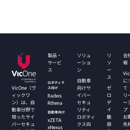
製品・
ソリュ
リ
会
サービ
ーショ
ソ
報
ス
ン
ー
Vi
ス
自動車
に
ロボティク
VicOne（ヴ
向けサ
ゼ
て
ス向け
ィックワ
イバー
ロ
リ
Radeis
ン）は、自
セキュ
デ
ー
Rthena
動車分野で
リティ
イ
プ
自動車向け
培ったサイ
ロボティ
脆
お
xZETA
バーセキュ
クス向
弱
先
xNexus