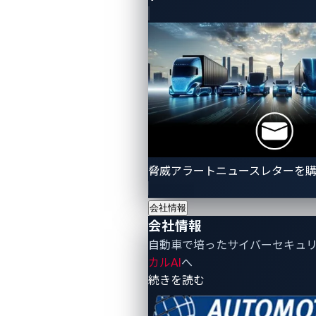
リーでPhoenix Contact CHARX SEC-3100をターゲッ
トにし、その過程で6万米ドルを獲得しました。
この日の最大の賞金である100,000米ドルは、Teslaの
モデムに対する3つの脆弱性チェーンを成功させた
Synacktiv
チームに授与されました。このチームは、
Pwn2Own Vancouver 2023でテスラ車に対するリモー
ト攻撃を実演するために
2つの脆弱性チェーン
を成功
させたチームでもあります。Synacktivはさらに、今日
脅威アラートニュースレターを
4つの異なる攻撃シナリオも成功させ、合計で約30万
米ドルの現金報酬を獲得しました。
会社情報
会社情報
自動車で培ったサイバーセキュ
カルAI
へ
- 会社情報
続きを読む