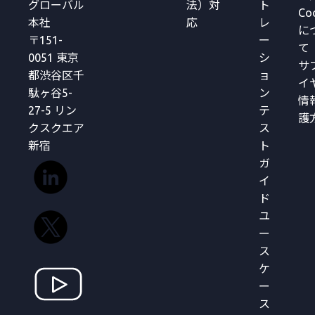
グローバル
法）対
ト
Co
本社
応
レ
に
〒151-
ー
て
0051 東京
シ
サ
都渋谷区千
ョ
イ
駄ヶ谷5-
ン
情
27-5 リン
テ
護
クスクエア
ス
新宿
ト
ガ
イ
ド
ユ
ー
ス
ケ
ー
ス