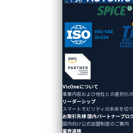
図2. Teslaのモデムに3つの脆弱性チェーンを実行
するSynacktivチーム
以下は、Pwn2Own Automotive初日のコンテスト結果
VicOneについて
をまとめた表です。
事業内容および他社との差別化
リーダーシップ
スマートモビリティの未来を切
お取引先様
国内パートナープロ
試み
カテゴリー
国内向け公式加盟制度のご案内
Sina KheirkhahによるChargePoint
業界連携
電気自動車充電器