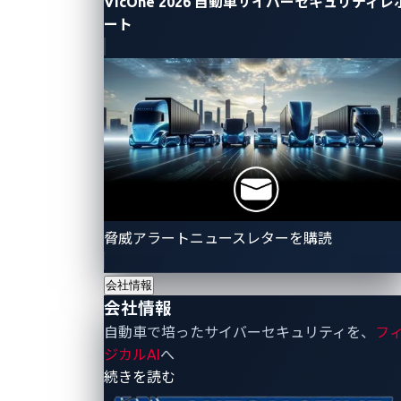
VicOne 2026 自動車サイバーセキュリティレ
ート
ZDIの調査で発見された最初の脆弱性であるCVE-2024-
8355は、Appleデバイスのシリアル番号を処理する際
のデータのサニタイズが不十分であることに起因しま
す。AppleデバイスがIVIシステムに接続されると、そ
のシリアル番号はインターフェイス アクセサリ プロト
コル (iAP) 経由で取得され、適切なサニタイズ処理な
しにSQLクエリで直接使用されるため、インジェクシ
ョン ポイントが作成されます。攻撃者はこの脆弱性を
利用してAppleデバイスを偽装し、iAPシリアル番号を
脅威アラートニュースレターを購読
通じて任意のSQLコマンドをインジェクトし、ルート
権限でデータベース操作やコード実行が可能になりま
会社情報
会社情報
す。
自動車で培ったサイバーセキュリティを、
フ
緩和策
:
ジカルAI
へ
- 会社情報
続きを読む
ユーザー入力を直接連結するのではなく、パラメ