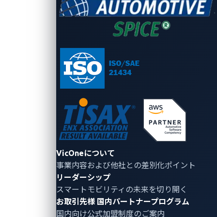
ータ化されたクエリを使用します。
悪意のある入力の実行を防ぐために適切な入力検
証を実装します。
コマンドインジェクションの
脆弱性
コマンドインジェクションの脆弱性（CVE-2024-
8359、CVE-2024-8360、CVE-2024-8358）は、ソフト
ウェア更新プロセス内の複数の処理プロセスにおいて
VicOneについて
ユーザーが渡した値が適切に処理されないことに起因
事業内容および他社との差別化ポイント
します。
リーダーシップ
スマートモビリティの未来を切り開く
CVE-2024-8359 (ZDI-24-1191)：
お取引先様
国内パートナープログラム
REFLASH_DDU_FindFile Command Injection
国内向け公式加盟制度のご案内