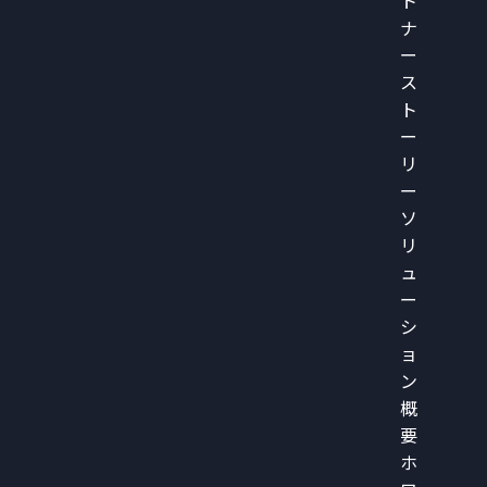
ト
ナ
ー
ス
ト
ー
リ
ー
ソ
リ
ュ
ー
シ
ョ
ン
概
要
ホ