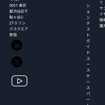
て
0051 東京
シ
サ
都渋谷区千
ョ
イ
駄ヶ谷5-
ン
情
27-5 リン
テ
護
クスクエア
ス
新宿
ト
ガ
イ
ド
ユ
ー
ス
ケ
ー
ス
パ
ー