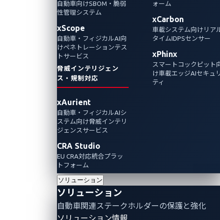
自動車向けSBOM・脆弱
ォーム
性管理システム
ZDIは、車載インフォテインメント（IVI）シス
xCarbon
xScope
車載システム向けリア
テムに6つのゼロデイ脆弱性を特定しました。
自動車・フィジカルAI向
タイムIDPSセンサー
現状、これらの脆弱性は修正プログラムが提
けペネトレーションテス
xPhinx
トサービス
供されていないことから、潜在的なリスクを
スマートコックピット
脅威インテリジェン
最小限に抑え、コネクテッドカーのIVIシステ
け車載エッジAIセキュ
ス・規制対応
ティ
ムを強化するためのセキュリティ対策を提言
します。
xAurient
自動車・フィジカルAIシ
ステム向け脅威インテリ
Automotive Vulnerabilities
Vulnerabilities
ジェンスサービス
Zero-Day Vulnerabilities
IVI systems
CRA Studio
EU CRA対応統合プラッ
トフォーム
ソリューション
ソリューション
自動車関連ステークホルダーの保護と強化
ソリューション情報