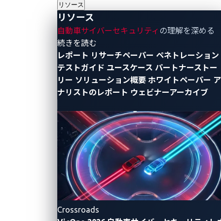
リソース
リソース
以上6つの脆弱性はすべて未修正のまま残っており、
自動車サイバーセキュリティ
の理解を深める
そのほとんどはUSB接続を介して悪用される可能性が
- リソース
続きを読む
あり、攻撃者はデバイスへのルート レベルのアクセス
レポート
リサーチペーパー
ペネトレーション
が可能になります。このシナリオは、車両のIVIシステ
テストガイド
ユースケース
パートナーストー
ムに物理的にアクセスできる人物であれば、これらの
リー
ソリューション概要
ホワイトペーパー
ア
脆弱性を悪用できる可能性があるため、重大なリスク
ナリストのレポート
ウェビナーアーカイブ
をもたらします。
これらの脆弱性がどのように発見されたかについての
詳細は、
ZDIの関連ブログ記事をお読みください
。
DeviceManager iAPにおける
SQLインジェクションの脆弱
Crossroads
性