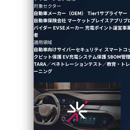
対象セクター
自動車メーカー（OEM）
Tier1サプライヤー
自動車保険会社
マーケットプレイスアプリプ
バイダー
EVSEメーカー
充電ポイント運営事
者
トレンドマイクロのZero Day Initiative (ZDI)の研究者
適用領域
らは、MAZDAの車載インフォテインメントシステム
自動車向けサイバーセキュリティ
スマートコ
（IVI）、具体的にはJohnson Controls Inc.が当初開発
クピット保護
EV充電システム保護
SBOM管
TARA／ペネトレーションテスト／教育・トレ
した最新ソフトウェアバージョン74.00.324Aを搭載し
ーニング
たVisteon製のマツダコネクト接続マスターユニット
（CMU）に、複数のゼロデイ脆弱性を発見しました。
特定された脆弱性の概要は次のとおりです。
CVE-2024-8355
：不適切な入力検証によって発生
する
SQL
インジェクションの脆弱性。攻撃者が任
意の
SQL
クエリを実行できる可能性があります。