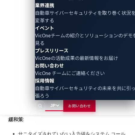
CVE-2024-8360 (ZDI-24-1192)：
業界連携
自動車サイバーセキュリティ
を取り巻く状況
REFLASH_DDU_ExtractFile Command Injection
変革する
CVE-2024-8358 (ZDI-24-1190)：
イベント
UPDATES_ExtractFile Command Injection
VicOneチームの紹介とソリューションのデモ
見る
これら 3つの脆弱性には共通の根本原因があります。
プレスリリース
影響を受ける処理プロセスは、ファイル パスやファイ
VicOneの活動成果の最新情報をお届け
ル名などの入力を適切に無害化せずにコマンドライン
お問い合わせ
ツールに直接渡しているのです。入力を検証せずに
VicOne チームにご連絡ください
system()
や
snprintf()
などのシステム コールを使用する
採用情報
自動車サイバーセキュリティの未来を共に引
このプロセスにより、攻撃者は任意のOSコマンドを注
張ろう
入できてしまい、その結果、システム全体が侵害され
る可能性があります。
JP
お問い合わせ
緩和策
:
サニタイズされていない入力値をシステム コール