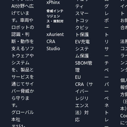
xPhinx
AI分野へ広
ティ
グ
イ
脅威インテ
げていま
スマー
レ
ト
リジェン
す。車両や
トコッ
ポ
お
ス・規制対
応
ロボットの
クピッ
ー
合
xAurient
認識・判
ト保護
ト
CRA
法
断・動作を
EV充電
リ
Studio
コ
支えるソフ
システ
サ
ラ
トウェアや
ム保護
ー
ン
システム
SBOM管
チ
ン
を、製品と
理
ペ
サービスを
EU
ー
個
通じてサイ
CRA（サ
パ
報
バー脅威か
イバー
ー
方
ら守りま
レジリ
ペ
（
す。
エンス
ネ
本
グローバル
法）対
ト
Co
本社
応
レ
に
〒151-
ー