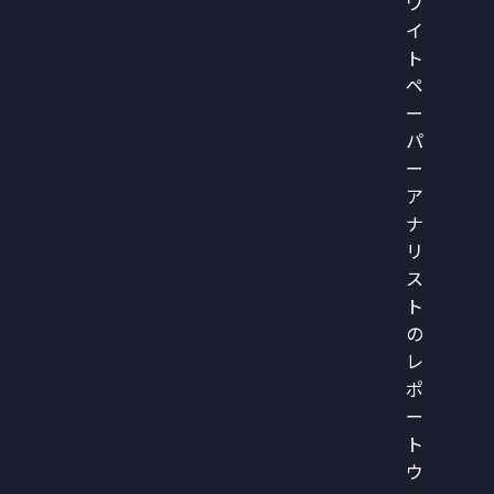
ワ
イ
ト
ペ
ー
パ
ー
ア
ナ
リ
ス
ト
の
レ
ポ
ー
ト
ウ