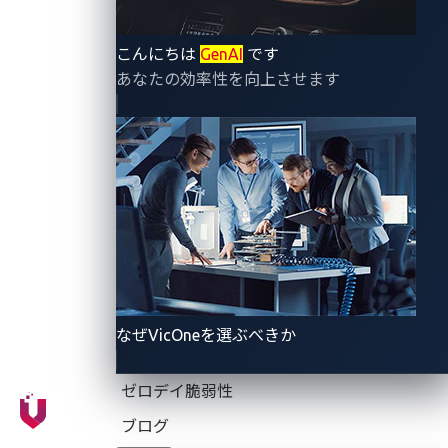
CVE-2024-8359
、
CVE-2024-8360
、
CVE-2024-
8358
：ユーザーが指定したパスとファイル名の不
こんにちは
GenAI
です
十分なサニタイズ処理によって発生するコマンド
あなたの効率性を向上させます
インジェクションの脆弱性により、不正なオペレ
ーティング システム（
OS
）コマンドの実行が可
能になります。
CVE-2024-8357
：ブートトラストチェーンの欠落
により、アプリケーション システム オン チップ
(SoC)
がブート プロセスの整合性を検証できず、
システムが改ざんに対して脆弱な状態になりま
す。
CVE-2024-8356
：検証IPマイクロコントローラ ユ
なぜVicOneを選ぶべきか
ニット（VIP MCU）のファームウェアが更新時の
コード署名を強制しないため、署名されていない
ゼロデイ脆弱性
ファームウェアのインストールが可能になるとい
ブログ
う、更新パッケージの検証不足です。