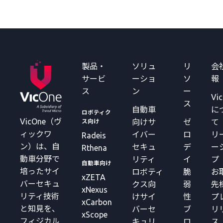
製品・
ソリュ
リ
会
サービ
ーショ
ソ
報
ス
ン
ー
Vi
ス
自動車
に
ロボティク
VicOne（ヴ
向けサ
ゼ
て
ス向け
ィックワ
イバー
ロ
リ
Radeis
ン）は、自
セキュ
デ
ー
Rthena
動車分野で
リティ
イ
プ
自動車向け
培ったサイ
ロボティ
脆
お
xZETA
バーセキュ
クス向
弱
先
xNexus
リティ技術
けサイ
性
プ
xCarbon
と知見を、
バーセ
ブ
リ
xScope
フィジカル
キュリ
ロ
ス