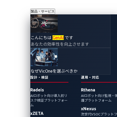
製品・サービス
IVI システムで発見
こんにちは
GenAI
です
あなたの効率性を向上させます
された複数のゼロ
デイ脆弱性に対す
なぜVicOneを選ぶべきか
るセキュリティ緩
設計・検証
運用・対応
Radeis
Rthena
和策
AIロボット向け導入前リ
AIロボット向け監視・
スク検証プラットフォー
護プラットフォーム
2024年11月18日
ム
xNexus
xZETA
CyberThreat Research Lab
次世代VSOCプラット