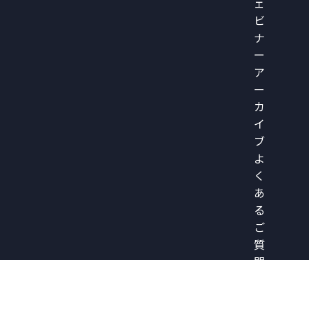
ェ
ビ
ナ
ー
ア
ー
カ
イ
ブ
よ
く
あ
る
ご
質
問