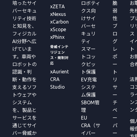
培ったサイ
ロボティ
脆
お
xZETA
バーセキュ
クス向
弱
先
xNexus
リティ技術
けサイ
性
プ
xCarbon
と知見を、
バーセ
ブ
リ
xScope
フィジカル
キュリ
ロ
ス
xPhinx
AI分野へ広
ティ
グ
イ
脅威インテ
げていま
スマー
レ
ト
リジェン
す。車両や
トコッ
ポ
お
ス・規制対
応
ロボットの
クピッ
ー
合
xAurient
認識・判
ト保護
ト
CRA
法
断・動作を
EV充電
リ
Studio
コ
支えるソフ
システ
サ
ラ
トウェアや
ム保護
ー
ン
システム
SBOM管
チ
ン
を、製品と
理
ペ
サービスを
EU
ー
個
通じてサイ
CRA（サ
パ
報
バー脅威か
イバー
ー
方