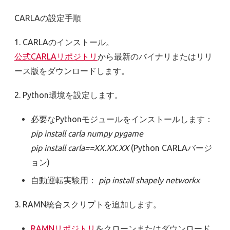
CARLAの設定手順
1. CARLAのインストール。
公式CARLAリポジトリ
から最新のバイナリまたはリリ
ース版をダウンロードします。
2. Python環境を設定します。
必要なPythonモジュールをインストールします：
pip install
carla
numpy
pygame
pip instal
l
carla
==XX.XX.XX
(Python CARLAバージ
ョン)
自動運転実験用：
pip install shapely networkx
3. RAMN統合スクリプトを追加します。
RAMNリポジトリ
をクローンまたはダウンロード