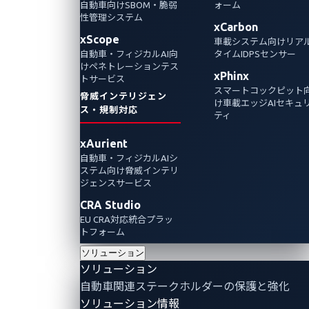
自動車向けSBOM・脆弱
ォーム
性管理システム
自動車サイバーセキュリティコミュニティに
xCarbon
xScope
車載システム向けリア
おいて「ラーメン」とは何を指すかご存じで
自動車・フィジカルAI向
タイムIDPSセンサー
すか？本稿では、RAMN（通称：ラーメン）
けペネトレーションテス
xPhinx
トサービス
をCARLAシミュレーターと組み合わせること
スマートコックピット
脅威インテリジェン
によって、自動車組み込みシステムおよびサ
け車載エッジAIセキュ
ス・規制対応
ティ
イバーセキュリティ研究において、安全で実
践的な実験とシミュレーションが、どのよう
xAurient
に実現されるかについて学びます。
自動車・フィジカルAIシ
ステム向け脅威インテリ
ジェンスサービス
Automotive Cybersecurity
CRA Studio
EU CRA対応統合プラッ
トフォーム
ソリューション
ソリューション
自動車関連ステークホルダーの保護と強化
ソリューション情報