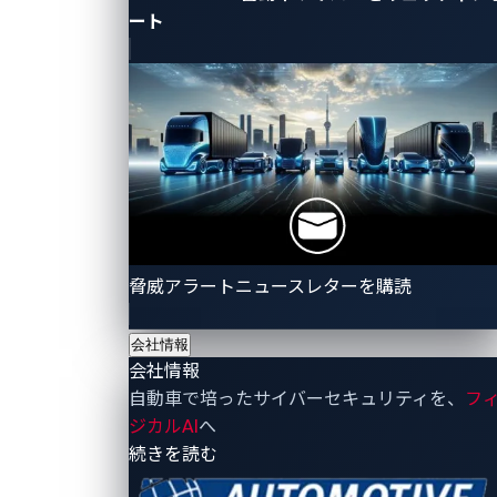
論研究と実践応用の間にある隔たりを埋め、セキュリ
ート
ティリサーチャー、エンジニア、さらには学生が、現
代の自動車を形作る通信層とセキュリティ層を探求す
るのを支援します。
シミュレーションとCTF競技にお
けるセキュリティ
脅威アラートニュースレターを購読
学術研究やプロトタイピング用途を超えて、RAMNは
サイバーセキュリティ関連のトレーニングや競技会の
会社情報
会社情報
主要プラットフォームとしても活用されています。そ
自動車で培ったサイバーセキュリティを、
フ
のオープンでモジュール式のフレームワークは、DEF
ジカルAI
へ
CONのカーハッキングビレッジ、
Automotive CTF
- 会社情報
続きを読む
2024
、VicOneとBlock Harborが共同で立ち上げた