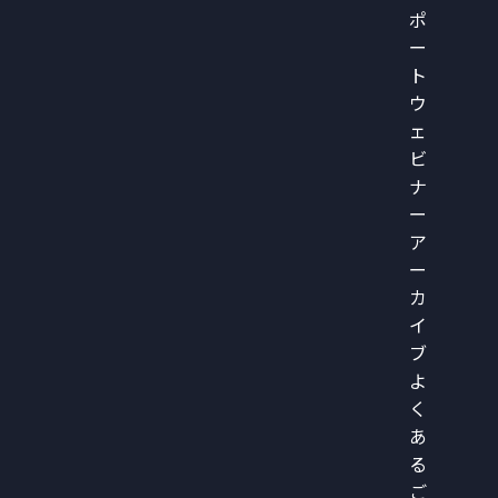
ポ
ー
ト
ウ
ェ
ビ
ナ
ー
ア
ー
カ
イ
ブ
よ
く
あ
る
ご