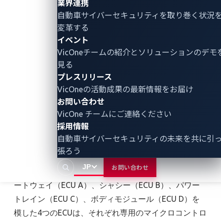
業界連携
これらのイベントでは、参加者が安全な環境下で診
自動車サイバーセキュリティ
を取り巻く状況
変革する
断、ファジング、エクスプロイト試行を実行できま
イベント
す。
VicOneチームの紹介とソリューションのデモ
見る
プレスリリース
VicOneの活動成果の最新情報をお届け
RAMNの仕組み
お問い合わせ
VicOne チームにご連絡ください
採用情報
ハードウェア設計
自動車サイバーセキュリティの未来を共に引
張ろう
RAMNのハードウェア設計はコンパクトでありながら
JP
お問い合わせ
完全な構成を備えています。典型的な構成例としてゲ
ートウェイ（ECU A）、シャシー（ECU B）、パワー
トレイン（ECU C）、ボディモジュール（ECU D）を
模した4つのECUは、それぞれ専用のマイクロコントロ