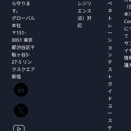
ら守りま
レジリ
ペ
（
す。
エンス
ネ
本
グローバル
法）対
ト
Co
本社
応
レ
に
〒151-
ー
て
0051 東京
シ
サ
都渋谷区千
ョ
イ
駄ヶ谷5-
ン
情
27-5 リン
テ
護
クスクエア
ス
新宿
ト
ガ
イ
ド
ユ
ー
ス
ケ