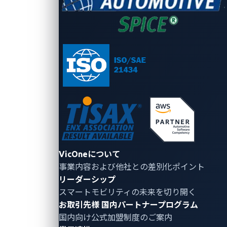
Global VCC 2025
、企業・学生・Global VCC 2025上位
者を迎え10月に日本で開催された
Japan VCC 2025
な
ど、国際的な自動車向けキャプチャー・ザ・フラッグ
（CTF）イベントを支えています。
VicOneについて
事業内容および他社との差別化ポイント
リーダーシップ
画像2. デトロイトでの表彰式に出席した
スマートモビリティの未来を切り開く
Automotive CTF 2024ファイナリストとBlock
お取引先様
国内パートナープログラム
HarborおよびVicOneのエグゼクティブ
国内向け公式加盟制度のご案内