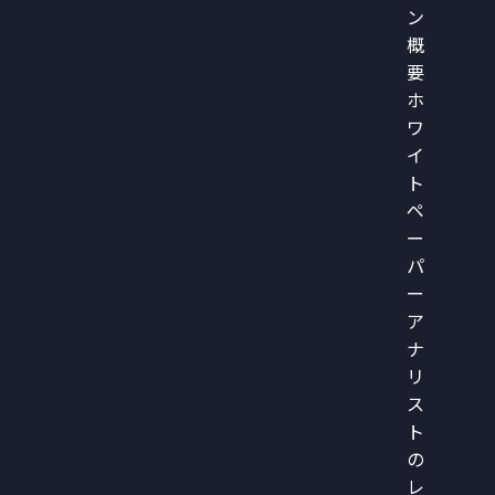
ン
概
要
ホ
ワ
イ
ト
ペ
ー
パ
ー
ア
ナ
リ
ス
ト
の
レ