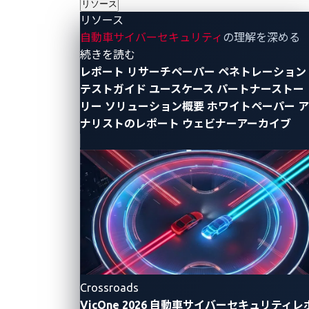
リソース
リソース
自動車サイバーセキュリティ
の理解を深める
- リソース
続きを読む
レポート
リサーチペーパー
ペネトレーション
テストガイド
ユースケース
パートナーストー
リー
ソリューション概要
ホワイトペーパー
ア
ナリストのレポート
ウェビナーアーカイブ
画像1. 自動車CTF 2024におけるRAMNのセットア
ップの一例
教育者はRAMNをECU通信と診断の指導に、リサーチ
ャーは攻撃シナリオの安全な再現に、開発者はファー
ムウェアのプロトタイピングと診断テストに活用して
Crossroads
います。入門のハードルを下げることで、RAMNは理
VicOne 2026 自動車サイバーセキュリティレ