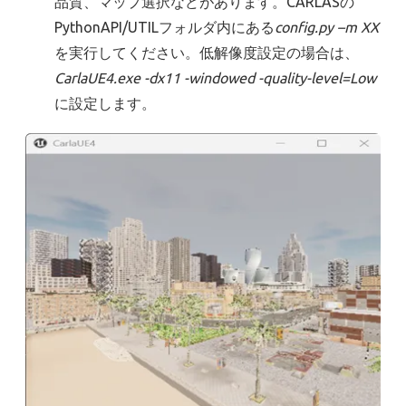
品質、マップ選択などがあります。CARLASの
PythonAPI/UTILフォルダ内にある
config.py –m XX
を実行してください。低解像度設定の場合は、
CarlaUE4.exe -dx11 -windowed -quality-level=Low
に設定します。