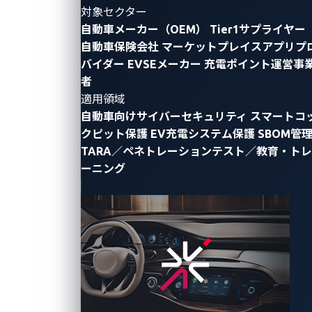
対象セクター
自動車メーカー（OEM）
Tier1サプライヤー
自動車保険会社
マーケットプレイスアプリプ
バイダー
EVSEメーカー
充電ポイント運営事
者
By Florengen Arvin Parulan (Automotive
適用領域
自動車向けサイバーセキュリティ
スマートコ
Researcher)
クピット保護
EV充電システム保護
SBOM管
現代の自動車は、組み込み電子機器と複雑な車載ネッ
TARA／ペネトレーションテスト／教育・トレ
ーニング
トワークに支えられた、コネクテッドなデジタルシス
テムへと急速に進化しています。接続性が拡大するに
つれ、エンジニアはこれらのシステムを安全かつ低コ
ストに開発／テストを行う必要に迫られてきました。
自動車組込みシステムにおける実践的な学習、
プロト
タイピング
、サイバーセキュリティ研究を行う際など
に使用される、耐久性のある自動車用小型ネットワー