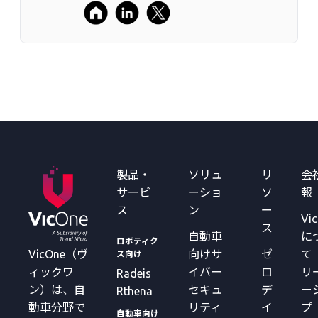
製品・
ソリュ
リ
会
サービ
ーショ
ソ
報
ス
ン
ー
Vi
ス
自動車
に
ロボティク
VicOne（ヴ
向けサ
ゼ
て
ス向け
ィックワ
イバー
ロ
リ
Radeis
ン）は、自
セキュ
デ
ー
Rthena
動車分野で
リティ
イ
プ
自動車向け