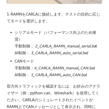
5. RAMNをCARLAに接続します。テストの目的に応じ
てモードを選択します。
シリアルモード（パフォーマンス向上のため推
奨）
手動制御：
2_CARLA_RAMN_manual_serial.ba
t
AI制御：
3_CARLA_RAMN_auto_serial.bat
CANモード
手動制御：
4_CARLA_RAMN_manual_CAN.bat
AI制御：
5
_CARLA_RAMN_auto_CAN.bat
双方向トラフィックを確認するには、お好みのアナラ
イザー（例：python-can、Wireshark）を使用してく
ださい。CARLAのシミュレートされたイベントが
RAMN上でCANメッセージとして表示され、同時に