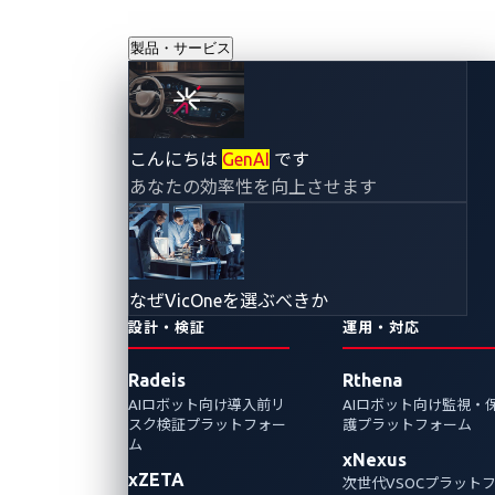
製品・サービス
RAMNを学ぶ：オ
こんにちは
GenAI
です
あなたの効率性を向上させます
ープンソースプラ
ットフォームが自
なぜVicOneを選ぶべきか
動車組込み研究に
設計・検証
運用・対応
Radeis
Rthena
果たす役割
AIロボット向け導入前リ
AIロボット向け監視・
スク検証プラットフォー
護プラットフォーム
2025年11月6日
ム
xNexus
xZETA
VicOne
次世代VSOCプラット