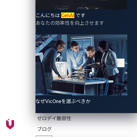
ク（Resistant Automotive Miniature Network：
RAMN、通称「ラーメン」）はこのニーズに応えて開
こんにちは
GenAI
です
発された、クレジットカードサイズのオープンソース
あなたの効率性を向上させます
プラットフォームです。
RAMNとは
Toyota InfoTech
が開発したRAMNは、小型ながら現実
味のある自動車ネットワークを再現したミニチュアプ
リント基板（PCB）テストベッドです。4つの電子制御
ユニット（ECU）が共有CAN/CAN-FDバスを介して通
信する構成を忠実に再現しています。ハードウェアと
なぜVicOneを選ぶべきか
ソフトウェアの両面で完全にオープンソースであり、
アクセシビリティと拡張性を考慮して設計されていま
ゼロデイ脆弱性
す。
ブログ