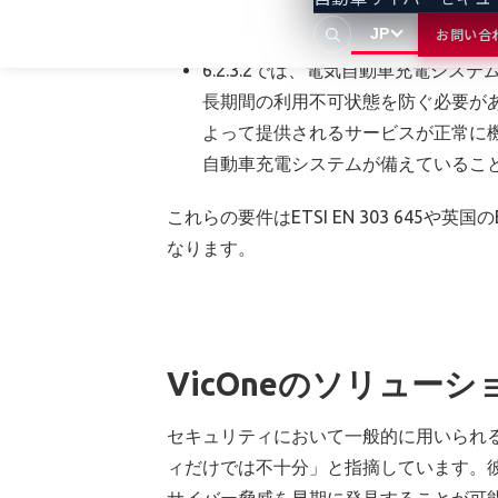
この要件を満たしていないことにな
続的に監視し、システムへの変更を
JP
お問い合
6.2.3.2では、電気自動車充電シ
長期間の利用不可状態を防ぐ必要が
よって提供されるサービスが正常に機
自動車充電システムが備えているこ
これらの要件はETSI EN 303 64
なります。
VicOneのソリューシ
セキュリティにおいて一般的に用いられる基
ィだけでは不十分」と指摘しています。