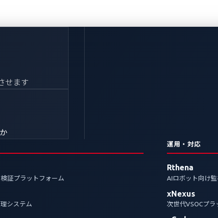
るモビリティ時代のサ
させます
きか
運用・対応
ラの脆弱性を突いて、EVの充電システムへサイバー攻
Rthena
ス停止などの被害につながる恐れがあります。
ク検証プラットフォーム
AIロボット向け
xNexus
管理システム
次世代VSOCプ