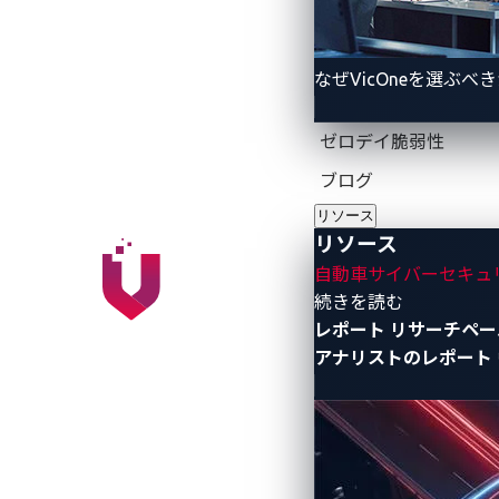
しかし、このような基準を設けたのは台湾
ト・オブ・シングス（IoT）デバイスの
バイスが一般的なサイバーセキュリティ脅
なぜVicOneを選ぶべ
マート充電ポイント）規制
では、充電ポ
るためのセキュリティ基準が設定されて
ゼロデイ脆弱性
ブログ
サイバー攻撃の衝撃的
リソース
リソース
なぜ電気自動車（EV）充電システムの
自動車サイバーセキュ
ましょう：
- リソース
続きを読む
レポート
リサーチペー
2022年、アイル・オブ・ワイトの
アナリストのレポート
た。顧客がこれらのステーションで
は難しいでしょう。
2022年、ロシアの充電ステーショ
を与え、モスクワ郊外の多くのEV