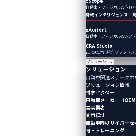
xScope
自動車・フィジカルAI向け
脅威インテリジェンス・
xAurient
自動車・フィジカルAIシス
CRA Studio
EU CRA対応統合プラット
ソリューション
ソリューション
自動車関連ステークホ
ソリューション情報
対象セクター
自動車メーカー（OEM
営事業者
適用領域
自動車向けサイバーセ
育・トレーニング