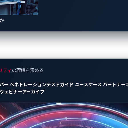
が初めてではありません。2020年には、欧州電気通信標準協会
セキュリティとプライバシー保護基準である
ETSI EN 303 645
を
威から保護されることを目指しています。同様に、2022年6月
きか
イントが特定のデバイスレベルの要件を満たし、消費者に必要
います。
な現実：電源が切断され、中断さ
サイバーセキュリティ保護機能に多くの注目が集まっているので
リティ
の理解を深める
パー
ペネトレーションテストガイド
ユースケース
パートナー
市議会の駐車場にある充電ステーションがハッキングされ、画面
ウェビナーアーカイブ
充電しに来た際に、このような内容に遭遇したらどうでしょう
ンが攻撃され、EVオーナーは車を
充電できなくなりました
。この
充電ステーションがハッキングされ、機能不全に陥りました。