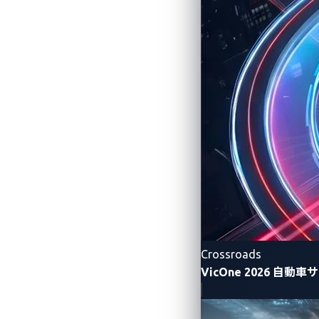
2021年末に大きな注目を集めた
Log
OCPP（オープンチャージポイント
ス拒否（DoS）攻撃、あるいは充電
ビジネスに与える影響の広がりを想
2023年、リサーチャーたちはVehic
後、ユーザーが身代金を支払うまで
上記の例に示されているように、サイバ
これらの攻撃はサービスを中断させ、収
害されたEV充電システムは、攻撃者が
及ぼすための足掛かりとして使われるこ
セスポイントになることを望まないでし
Crossroads
VicOne 2026 