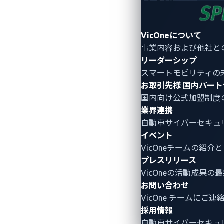
図1：EV充電システムネットワークで
VicOneについて
充電器を守る：電気自
事業内容および他社と
リーダーシップ
世界各国及び地域における電気自動車充
スマートモビリティの
及ぼす大きな影響に起因しています。先
お取引先様
国内パート
国内向け公式加盟制度
電気自動車充電システムのオープン
業界連携
充電ステーションを標的としたCSM
自動車サイバーセキュ
イベント
台湾経済部が発表した電気自動車充電シス
VicOneチームの紹
ス」において、以下の2つの要点が検査
プレスリリース
VicOneの活動成果の
6.2.3.1によると、電気自動車
お問い合わせ
に公開されている一般的な脆弱性およ
VicOne チームにご
採用情報
不適格とされます。CVE番号が付与
自動車サイバーセキュ