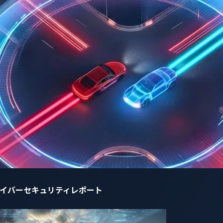
4Shellの脆弱性
は、EV充電システムや充電ステーション管理シス
プロトコル）サーバー/クライアントにも発見されました。この
器への物理的な損害が発生する可能性があります。このような
像してみてください。
leSecで新しいサイバー攻撃手法「
チャージングパイルランサム
車を離れることができなくなる可能性がある攻撃手法です。
ー攻撃はデータ侵害に限らず、ビジネスに重大な影響を与える
益に影響を及ぼすこともあります。さらに、影響はEV充電シス
サービスクラウド（組織）、電気自動車（顧客）、そして電力網
とがあります。電気自動車業界の事業者は、自らの充電ステー
ょう。
自動車サイバーセキュリティレポート