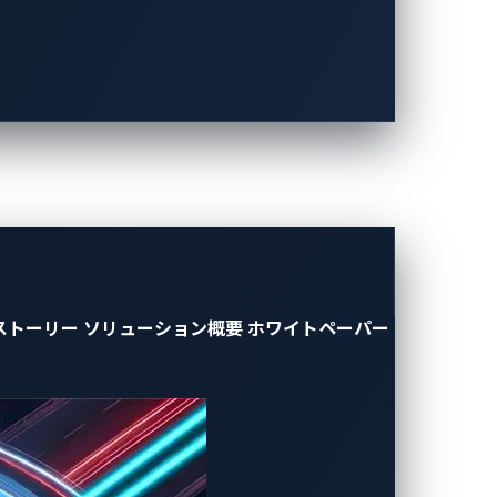
（ETSI）が、消費者向けインターネッ
発表しました。これは、消費者向けIoTデ
30日に施行された
英国の電気自動車（ス
なアクセス、セキュリティ、情報を提供す
れた接続
しょうか。以下のいくつかの事例を見てみ
ストーリー
ソリューション概要
ホワイトペーパー
に不適切な
ポルノサイト
が表示されまし
。その後、彼らがその機器を信用すること
事件はロシアのEVオーナーに大きな影響