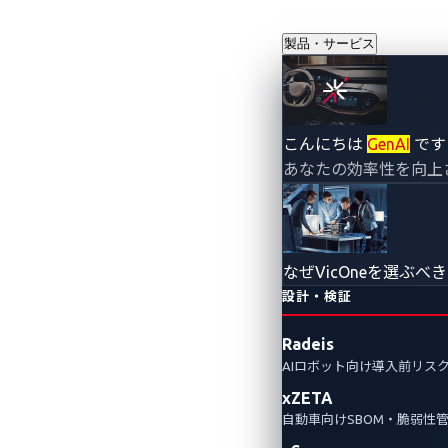
製品・サービス
充電器におけ
こんにちは
GenAI
です
あなたの効率性を向上
リティ対策
2023年9月1日
VicOne
なぜVicOneを選ぶべ
設計・検証
電気自動車（EV）用の充電インフ
Radeis
た企業などへの風評被害やサービ
AIロボット向け導入前リス
xZETA
自動車向けSBOM・脆弱性