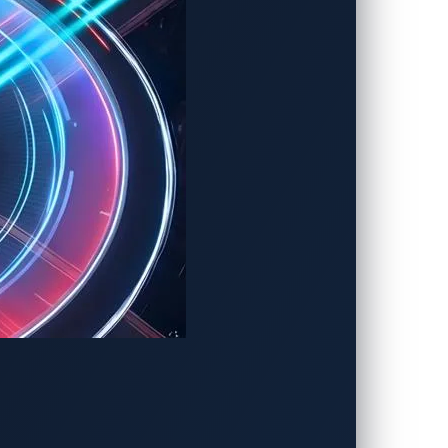
テム（CSMS）内で広く使用されている
脆弱性を悪用すると、情報漏えい、サービ
脆弱なEV充電システムが世界中に広がり、
アタック
」を紹介しました。これは、充電
可能性があります。風評被害だけでなく、
テム自体に留まらないことがあります。侵
（重要な国家インフラ）にさらなる影響を
ションが電力ネットワーク内の脆弱なアク