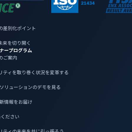
発生し得る攻撃経路
動車充電システムのための強固な
の差別化ポイント
電システムのサイバーセキュリティへの懸念が高まっています
未来を切り開く
に挙げた例から、以下の2つの一般的な攻撃方法が観察されます
ナープログラム
のご案内
ソースの脆弱性を悪用
S、電気自動車、電力網への攻撃
リティ
を取り巻く状況を変革する
テムVPCプロジェクトでは、セクション6.2.3の「オペレー
介とソリューションのデモを見る
項目として明確に挙げられています：
最新情報をお届け
充電システムのオペレーティングシステムおよびネットワークサービ
び露出された脆弱性が含まれてはならず、共通脆弱性評価システ
連絡ください
された脆弱性が発見され、そのCVSSスコアが7以上（または
リティの未来を共に引っ張ろう