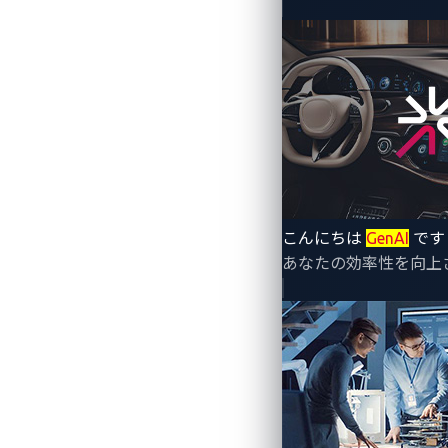
こんにちは
GenAI
です
By Ling Cheng (Senior Product Market
あなたの効率性を向上
台湾経済部は最近、電気自動車（EV）充
的は、インターネットに接続されたEV
す。そのため、
認証基準
では電気自動車
す。これらは、物理的セキュリティ、シ
ズムのセキュリティという5項目となります