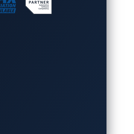
サイバーセキュリティ
。この懸念は、これらシステムが潜在的に
：
ティングシステムおよびネットワークサービ
スには、国家脆弱性データベース（NVD）
ム（CVSS）のスコアが7以上の場合は
「高」または「緊急」と分類される場合）は