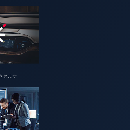
ing Manager)
させます
電システムにおけるサイバーセキュリティを自主製品認証（V
充電システムを利用する際に、公衆が潜在的なサイバーセキュリ
供給設備（EVSE）が以下の5つの基本的なサイバーセキュリテ
ステムセキュリティ、ファームウェア更新、通信セキュリティ
。この新規要件は2023年6月29日に発効し、1年間の移行期間