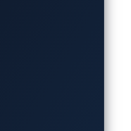
PC）項目に加えたと発表しました。この目
ティリスクを避けられるようにすることで
ィ保護機能を有していることを保証しま
、及びアイデンティティ認証と認可メカニ
は2024年7月1日に終了します。