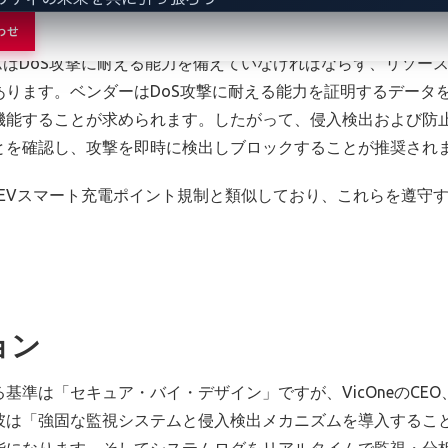
ります。したがって、NVDデータを利用した脆弱性管理プラッ
最小限に抑えながら迅速に軽減するための仮想パッチを提供す
わせ
ステムはDoS攻撃に耐える能力を備えていなければならず、リソ
あります。ベンダーはDoS攻撃に耐える能力を証明するデータ
能することが求められます。したがって、侵入検出および防止
とを確認し、攻撃を即時に検出しブロックすることが推奨され
5や英国のEVスマート充電ポイント規制と類似しており、これらを
ョン
準は「セキュア・バイ・デザイン」ですが、VicOneのCEO
彼は「強固な監視システムと侵入検出メカニズムを導入するこ