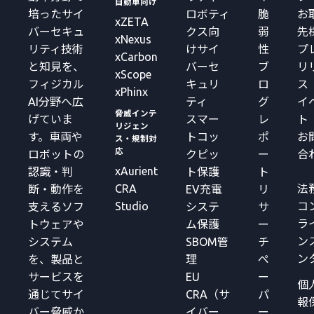
自動車向け
培ったサイ
ロボティ
脆
お
xZETA
バーセキュ
クス向
弱
先
xNexus
リティ技術
けサイ
性
プ
xCarbon
と知見を、
バーセ
ブ
リ
xScope
フィジカル
キュリ
ロ
ス
xPhinx
AI分野へ広
ティ
グ
イ
脅威インテ
げていま
スマー
レ
ト
リジェン
す。車両や
トコッ
ポ
お
ス・規制対
応
ロボットの
クピッ
ー
合
xAurient
認識・判
ト保護
ト
CRA
法
断・動作を
EV充電
リ
Studio
コ
支えるソフ
システ
サ
ラ
トウェアや
ム保護
ー
ン
システム
SBOM管
チ
ン
を、製品と
理
ペ
サービスを
EU
ー
個
通じてサイ
CRA（サ
パ
報
バー脅威か
イバー
ー