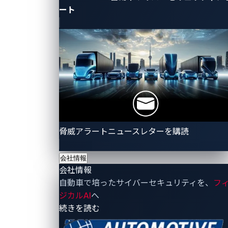
認されています。犯罪者は診断アクセスポイントや露
ート
出配線を利用し、車両のロック解除や重要システムの
制御さえ可能にする偽の信号を送信します。
この手法の実証として、VicOneのチームは
SPIRITCYBER主催の自動車向けCTF「Time to Drive」
チャレンジに取り組みました。これは安全なシミュレ
ーション環境で同様の脆弱性を可視化し理解するため
のものです。
脅威アラートニュースレターを購読
会社情報
会社情報
CTFチャレンジにおけるCAN
自動車で培ったサイバーセキュリティを、
フ
インジェクションの実演
ジカルAI
へ
- 会社情報
続きを読む