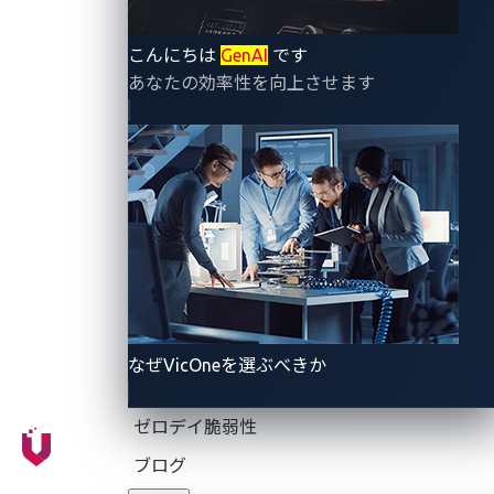
際サイバーウィーク（SICW）2025で開催された
SPIRITCYBER Automotive Capture the Flag（CTF）
競
こんにちは
GenAI
です
あなたの効率性を向上させます
技会に参加しました。 本イベントでは、仮想化された
自動車システムに対する現実世界の攻撃をシミュレー
トする課題が参加者に与えられました。VicOneの目的
は単に車両を「ハッキング」することではなく、こう
した脆弱性がなぜ根絶されないのか、そして自動車エ
ンジニアがそれらを防ぐためにより堅牢なシステムを
設計する方法に焦点を当てることにあります。
なぜVicOneを選ぶべきか
CANインジェクションの概要
ゼロデイ脆弱性
現代の車両は、車載ネットワークを介して通信する数
ブログ
十から数百ものECUに依存しています。その中でも