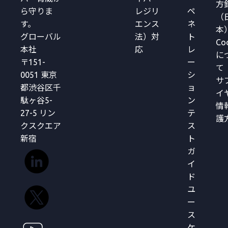
方
ら守りま
レジリ
ペ
（
す。
エンス
ネ
本
グローバル
法）対
ト
Co
本社
応
レ
に
〒151-
ー
て
0051 東京
シ
サ
都渋谷区千
ョ
イ
駄ヶ谷5-
ン
情
27-5 リン
テ
護
クスクエア
ス
新宿
ト
ガ
イ
ド
ユ
ー
ス
ケ