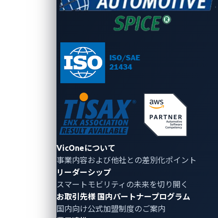
環境設定
本課題では、実機ハードウェアとソフトウェアを用い
て車載ネットワークを再現しました。
Resistant Automotive Miniature Network
(RAMN) ボード：
ステアリング、ペダル、ギア選
択を制御する複数のECUを備えた
実証検証プラッ
トフォーム
CARLAシミュレーター：
オープンソースの
自動運
転シミュレーター
peakCANアダプター：
CANバスコネクテッド用ハ
VicOneについて
ードウェアインターフェース
事業内容および他社との差別化ポイント
リーダーシップ
CANHとCANLへの直接アクセス：
実際の配線をエ
スマートモビリティの未来を切り開く
ミュレートするための物理的接続
お取引先様
国内パートナープログラム
国内向け公式加盟制度のご案内
シミュレートされた車両は、自動運転で走行しながら