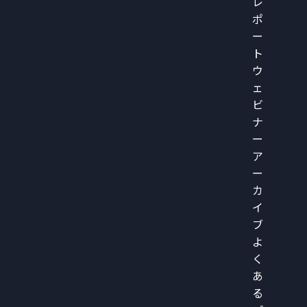
レ
ポ
ー
ト
ウ
ェ
ビ
ナ
ー
ア
ー
カ
イ
ブ
よ
く
あ
る