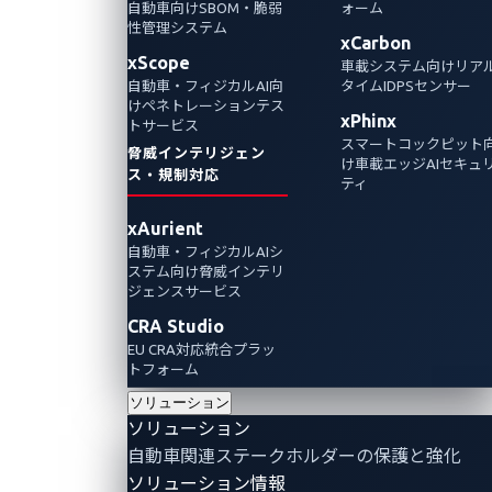
れた課題のひとつCANインジェクションにつ
自動車向けSBOM・脆弱
ォーム
性管理システム
いて検証します。課題に取り組む過程で、シ
xCarbon
xScope
車載システム向けリア
ミュレートされたCANインジェクション攻撃
自動車・フィジカルAI向
タイムIDPSセンサー
により、現代のコネクテッドカーにおけるセ
けペネトレーションテス
xPhinx
トサービス
キュリティ上の脆弱性が浮かび上がってきま
スマートコックピット
脅威インテリジェン
した。
け車載エッジAIセキュ
ス・規制対応
ティ
Automotive Cybersecurity
Automotive CTF
xAurient
自動車・フィジカルAIシ
ステム向け脅威インテリ
ジェンスサービス
CRA Studio
EU CRA対応統合プラッ
トフォーム
ソリューション
ソリューション
自動車関連ステークホルダーの保護と強化
ソリューション情報