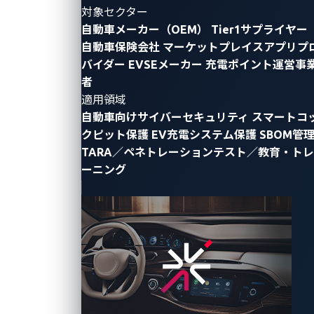
対象セクター
自動車メーカー（OEM）
Tier1サプライヤー
By Reuel Magistrado, Automotive Threat
自動車保険会社
マーケットプレイスアプリプ
Researcher
バイダー
EVSEメーカー
充電ポイント運営事
者
現代のコネクテッドカーにおいて、車両盗難の手口は
適用領域
自動車向けサイバーセキュリティ
スマートコ
もはやバールやキー複製機だけに限定されません。攻
クピット保護
EV充電システム保護
SBOM管
撃者は現在、ノートパソコンやコードを用いて車両ネ
TARA／ペネトレーションテスト／教育・トレ
ットワークの脆弱性を悪用しています。その手法のひ
ーニング
とつであるコントローラエリアネットワーク（CAN）
インジェクションは、電子制御ユニット（ECU）間で
送受信される正当なコマンドを模倣することを可能に
し、ドアのロック解除、
窓の開閉
、場合によっては
車
両の運転
といった不正な操作を実行できます。
この手法を安全かつ制御された環境で検証するため、
VicOneの脅威リサーチャーチームは、シンガポール国