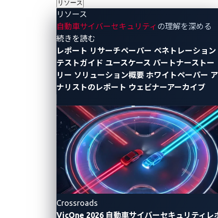
リソース
CANバスは、高速で信頼性が高く、コスト効率に優れ
リソース
ることから、最も広く使用されているインビークル通
自動車サイバーセキュリティ
の理解を深める
信方式の一つです。
- リソース
続きを読む
レポート
リサーチペーパー
ペネトレーション
しかしながら、CANバスは1980年代に設計されたもの
テストガイド
ユースケース
パートナーストー
で、これはサイバーセキュリティが設計上の優先事項
リー
ソリューション概要
ホワイトペーパー
ア
ナリストのレポート
ウェビナーアーカイブ
となるはるか以前の時代です。このためメッセージ認
証、暗号化、送信元アドレス指定といった機能が欠如
しています。この欠如により、バスへのアクセス権を
得た者（物理的には車載診断ポート（OBD-II）経由
で、論理的には侵害されたECU経由で）が誰であれ、
正当なメッセージを装って細工されたメッセージを注
入できることを意味します。
この脆弱性は
「CANインジェクション」
と呼ばれる技
Crossroads
法の基盤となっており、実際の自動車盗難事件でも確
VicOne 2026 自動車サイバーセキュリティレ