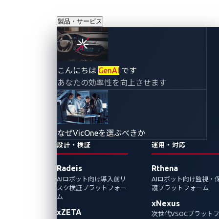
製品・サービス
CANインジェクシ
こんにちは
GenAI
です
あなたの効率性を向上させます
ョンが明らかにす
るCANバスの脆弱
なぜVicOneを選ぶべきか
性
設計・検証
運用・対応
Radeis
Rthena
2025年10月29日
AIロボット向け導入前リ
AIロボット向け監視・
VicOne
スク検証プラットフォー
護プラットフォーム
ム
xNexus
SPIRITCYBER Automotive CTF 2025で出題さ
xZETA
次世代VSOCプラット