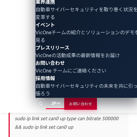
業界連携
継続的にCANメッセージを送信し、実車における典型
自動車サイバーセキュリティ
を取り巻く状況
的なECUトラフィックを再現しました。
変革する
イベント
VicOneチームの紹介とソリューションのデモ
見る
フェーズ1：CANトラフィックの観
プレスリリース
VicOneの活動成果の最新情報をお届け
察
お問い合わせ
まずKali Linux上でCANインターフェースを確立しまし
VicOne チームにご連絡ください
採用情報
た：
自動車サイバーセキュリティの未来を共に引
張ろう
# 標準の500kbpsビットレートでCANインターフ
JP
ェースを設定
お問い合わせ
sudo ip link set can0 up type can bitrate 500000
&& sudo ip link set can0 up