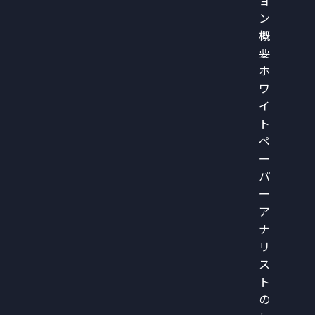
ョ
ン
概
要
ホ
ワ
イ
ト
ペ
ー
パ
ー
ア
ナ
リ
ス
ト
の