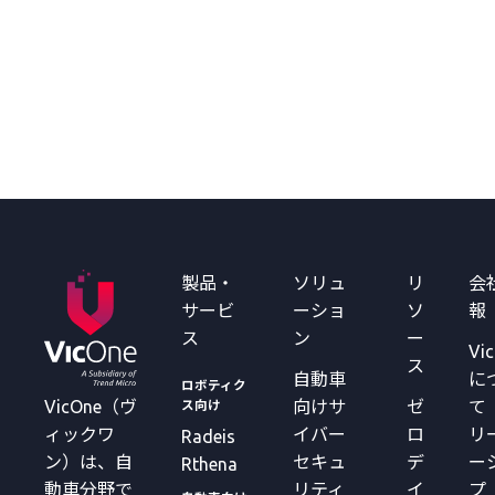
製品・
ソリュ
リ
会
サービ
ーショ
ソ
報
ス
ン
ー
Vi
ス
自動車
に
ロボティク
VicOne（ヴ
向けサ
ゼ
て
ス向け
ィックワ
イバー
ロ
リ
Radeis
ン）は、自
セキュ
デ
ー
Rthena
動車分野で
リティ
イ
プ