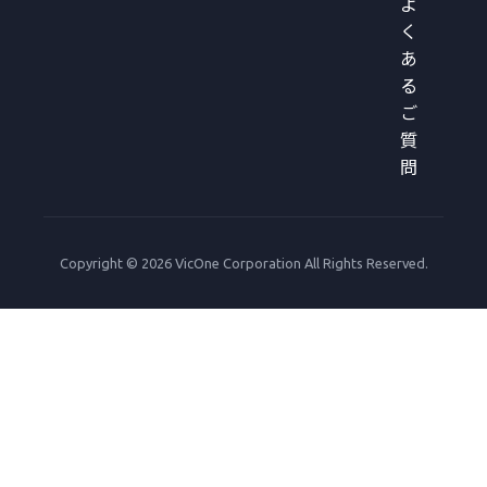
よ
く
あ
る
ご
質
問
Copyright © 2026 VicOne Corporation All Rights Reserved.