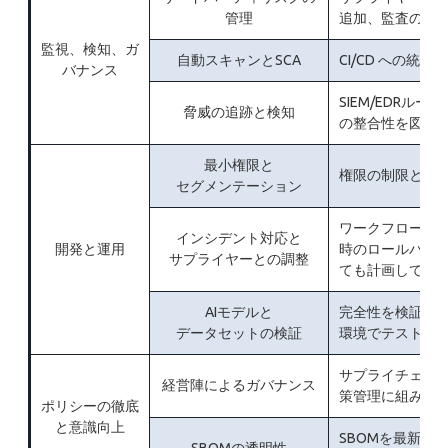
管理
追加、監査の実
監視、検知、ガ
自動スキャンとSCA
CI/CD への統
バナンス
SIEM/EDRルール
脅威の追跡と検知
の整合性を図る
最小権限と
権限の制限と環
セグメンテーション
ワークフローに
インシデント対応と
開発と運用
時のロールバッ
サプライヤーとの調整
ても計画してお
AIモデルと
完全性を検証し
データセットの検証
環境でテストを
サプライチェー
経営陣によるガバナンス
策管理に組み込
ポリシーの徹底
と意識向上
SBOMを最新の