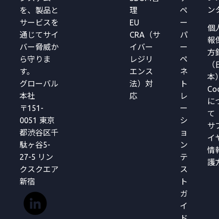
ン
を、製品と
理
ペ
サービスを
EU
ー
個
通じてサイ
CRA（サ
パ
報
バー脅威か
イバー
ー
方
ら守りま
レジリ
ペ
（
す。
エンス
ネ
本
グローバル
法）対
ト
Co
本社
応
レ
に
〒151-
ー
て
0051 東京
シ
サ
都渋谷区千
ョ
イ
駄ヶ谷5-
ン
情
27-5 リン
テ
護
クスクエア
ス
新宿
ト
ガ
イ
ド