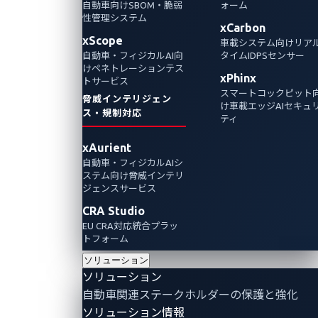
自動車向けSBOM・脆弱
ォーム
2025年9月26日
性管理システム
xCarbon
Ziv Chang
xScope
車載システム向けリア
自動車・フィジカルAI向
タイムIDPSセンサー
英国を象徴する自動車メーカーを襲ったサイ
けペネトレーションテス
xPhinx
トサービス
バーインシデントを検証し、自動車業界が今
スマートコックピット
脅威インテリジェン
まさに想定される同様のサプライチェーン攻
け車載エッジAIセキュ
ス・規制対応
ティ
撃から、どのように防御できるかを重点的に
考察します。
xAurient
自動車・フィジカルAIシ
ステム向け脅威インテリ
Automotive Cybersecurity
Vulnerabilities
ジェンスサービス
CRA Studio
EU CRA対応統合プラッ
トフォーム
ソリューション
ソリューション
自動車関連ステークホルダーの保護と強化
ソリューション情報