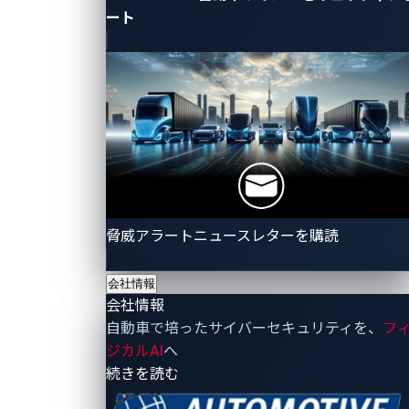
ート
性を検討
2025年9月23日～25日
– JLRは少なくとも10月1日
まで操業停止を継続すると
発表
。保険金の支払い
は確認されていないものの、同社はサプライヤー
の経営維持を支援するため3億ポンドを
支払った
と報じられる
2025年9月25日
– 同社は段階的な操業再開を
発表
アナリストは、Tata Consultancy Services（TCS）主
脅威アラートニュースレターを購読
導のSAPシステムのアップグレードが、単一障害点
（SPOF）を生じさせたことが問題の根源である可能性
会社情報
を示唆しています。その他に、スピアフィッシングや
会社情報
自動車で培ったサイバーセキュリティを、
フ
認証情報の窃取といった、ありふれた攻撃経路がJLR
ジカルAI
へ
の「スマートファクトリー」システムを通じて拡散し
- 会社情報
続きを読む
たのではないかと疑う声もあります。身代金要求が確
認されていないことから、多くの関係者が動機は恐喝