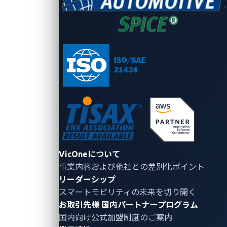
ではなくデータ窃取であると考えています。
過去のサプライチェーンサイ
バー攻撃から得られる教訓
JLRの事案に関する調査は継続中ですが、このような
攻撃が特異な事例ではなく、自動車業界に限定された
ものでもないことは明らかです。サプライチェーンを
VicOneについて
標的としたサイバー攻撃は長年好まれる戦術であり、
事業内容および他社との差別化ポイント
攻撃者は
信頼されたベンダーやソフトウェアプロバイ
リーダーシップ
ダーを踏み台として、より大規模な組織への侵入を図
スマートモビリティの未来を切り開く
る
ケースが少なくありません。特に著名な事例として
お取引先様
国内パートナープログラム
は以下が挙げられます。
国内向け公式加盟制度のご案内