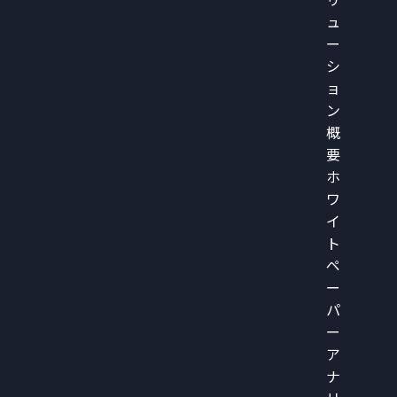
リ
ュ
ー
シ
ョ
ン
概
要
ホ
ワ
イ
ト
ペ
ー
パ
ー
ア
ナ