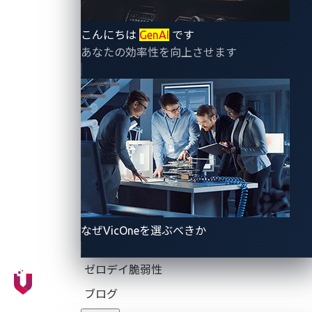
ー、サードパーティ製ツールの何処かにひとつでも脆
弱点があれば、インシデントが瞬く間に波及する可能
こんにちは
GenAI
です
性があることを意味します。その結果として、工場の
あなたの効率性を向上させます
操業停止、財務的損失、生産の長期遅延が生じます。
本ブログでは、本件に関して現時点で分かっている経
緯を概説し、IT業界および自動車業界における他の顕
著なサプライチェーン攻撃事例と比較するとともに、
自動車メーカーがサプライヤーネットワーク全体のサ
イバーリスクを軽減するために講じ得る実践的な対策
を提案します。
なぜVicOneを選ぶべきか
ゼロデイ脆弱性
JLRサイバーインシデントの
ブログ
経緯