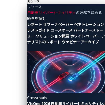
リソース
リソース
本ブログ執筆時点で、これまでの経緯は以下の通りで
自動車サイバーセキュリティ
の理解を深める
す：
- リソース
続きを読む
レポート
リサーチペーパー
ペネトレーション
2025年8月31日
– JLRはサイバーインシデントを
テストガイド
ユースケース
パートナーストー
検知し、複数の工場で生産を停止
リー
ソリューション概要
ホワイトペーパー
ア
2025年9月2日
– 同社はサイバー攻撃を確認し、グ
ナリストのレポート
ウェビナーアーカイブ
ローバルITシステムを停止。製造業務と販売業務
の両方に支障をきたしました。奇しくもこのタイ
ミングは、英国における新車登録の重要な日付で
ある「ニュープレートデー」と重なっています
2025年9月10日
– 生産停止が継続。一部のデータ
が影響を受けた可能性を
公式に認める
2025年9月15日～20日
– 報道によりサプライチェ
ーンの混乱が拡大していることが浮き彫りとな
Crossroads
る。操業停止が続くなか、英国当局は介入の可能
VicOne 2026 自動車サイバーセキュリティレ