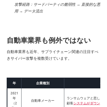
攻撃経路：サードパーティの脆弱性 → 直接的な悪
用 → データ流出
自動車業界も例外ではない
自動車業界も近年、サプライチェーン関連の注目すべ
きサイバー攻撃を複数受けています。
年
企業種別
発生
2021
年
ランサムウェアと思しき攻
自動車メーカー
（2
顧客
システムがダウン
した