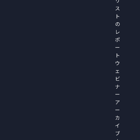
リ
ス
ト
の
レ
ポ
ー
ト
ウ
ェ
ビ
ナ
ー
ア
ー
カ
イ
ブ