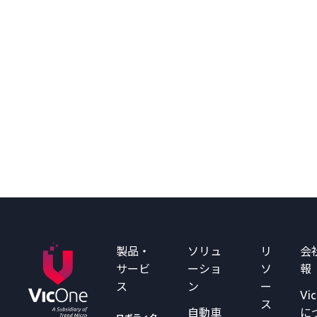
製品・
ソリュ
リ
会
サービ
ーショ
ソ
報
ス
ン
ー
Vi
ス
自動車
に