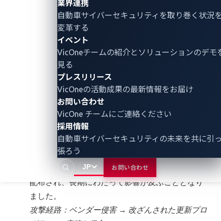
業界連携
Target（2013年）
– 攻撃者が空調設備ベンダー
自動車サイバーセキュリティ
を取り巻く状況
から認証情報を盗み、Target社のネットワークに
変革する
イベント
侵入。マルウェアを仕掛け、4,000万件のクレジッ
VicOneチームの紹介とソリューションのデモ
トカード番号を盗み出しました。
見る
攻撃経路：ベンダーへのフィッシング → ネットワ
プレスリリース
ークピボット → マルウェア展開
VicOneの活動成果の最新情報をお届け
SolarWinds（2020年）
– 攻撃者はSolarWinds社
お問い合わせ
の内部ネットワークに侵入し、同社が提供するIT
VicOne チームにご連絡ください
採用情報
インフラ監視・管理ソフトウェア「Orion」プラ
自動車サイバーセキュリティの未来を共に引
ットフォームのソースコードにマルウェアを埋め
張ろう
込みました。結果、改ざんされた更新プログラム
JP
が、米国政府機関を含む18,000以上の顧客組織に
お問い合わせ
配布され、長期にわたって影響が及ぶこととなり
ました。
攻撃経路：ベンダー侵害 → 改ざんされた更新プロ