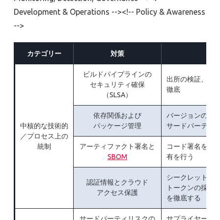
Development & Operations --><!-- Policy & Awareness
-->
カテゴリー
対策
具
ビルドパイプラインの
出所の検証、最
セキュリティ確保
徹底
（SLSA）
依存関係および
バージョンの固
中核的な技術的
パッケージ管理
サードパーティ
／プロセス上の
統制
アーティファクト署名と
コード署名を必須
SBOM
有を行う
シークレットマ
認証情報とクラウド
トークンの採用
アクセス保護
を徹底する
サードパーティリスクの
サプライヤーの