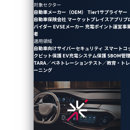
対象セクター
自動車メーカー（OEM）
Tier1サプライヤー
自動車保険会社
マーケットプレイスアプリプ
バイダー
EVSEメーカー
充電ポイント運営事
By Ziv Chang
者
適用領域
本年9月上旬、Jaguar Land Rover（以下、JLR）は、
自動車向けサイバーセキュリティ
スマートコ
サイバー攻撃の被害を受け、工場の操業停止を余儀な
クピット保護
EV充電システム保護
SBOM管
くされたことを
公式に発表
しました。現在（2025年9
TARA／ペネトレーションテスト／教育・トレ
月末時点）もなお、同社の生産ネットワーク全体にお
ーニング
いて
操業に支障
が続いています。
このインシデントは、現代の自動車サプライチェーン
がいかに脆弱であるかを痛烈に思い知らせるもので
す。現代の自動車メーカー（OEM）は、ソフトウェア
主導の業務と世界中に分散したサプライヤーに大きく
依存しています。これは、ITシステム、サプライヤ