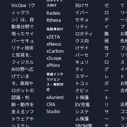
ロボティク
VicOne（ヴ
向けサ
ゼ
て
ス向け
ィックワ
イバー
ロ
リ
Radeis
ン）は、自
セキュ
デ
ー
Rthena
動車分野で
リティ
イ
プ
自動車向け
培ったサイ
ロボティ
脆
お
xZETA
バーセキュ
クス向
弱
先
xNexus
リティ技術
けサイ
性
プ
xCarbon
と知見を、
バーセ
ブ
リ
xScope
フィジカル
キュリ
ロ
ス
xPhinx
AI分野へ広
ティ
グ
イ
脅威インテ
げていま
スマー
レ
ト
リジェン
す。車両や
トコッ
ポ
お
ス・規制対
応
ロボットの
クピッ
ー
合
xAurient
認識・判
ト保護
ト
CRA
法
断・動作を
EV充電
リ
Studio
コ
支えるソフ
システ
サ
ラ
トウェアや
ム保護
ー
ン
システム
SBOM管
チ