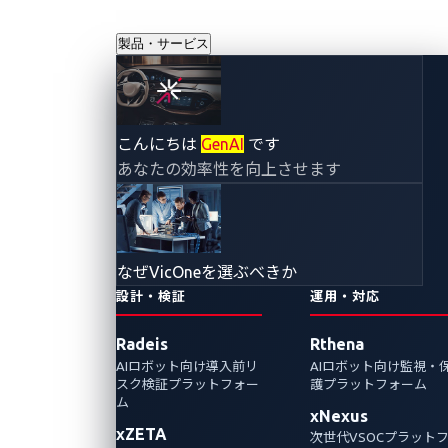
製品・サービス
サイバーインシデ
こんにちは
GenAI
です
あなたの効率性を向上させます
ントが自動車メー
カーを停止させ
なぜVicOneを選ぶべきか
る：サプライチェ
設計・検証
運用・対応
Radeis
Rthena
ーンセキュリティ
AIロボット向け導入前リ
AIロボット向け監視・
スク検証プラットフォー
護プラットフォーム
への警鐘
ム
xNexus
xZETA
次世代VSOCプラット