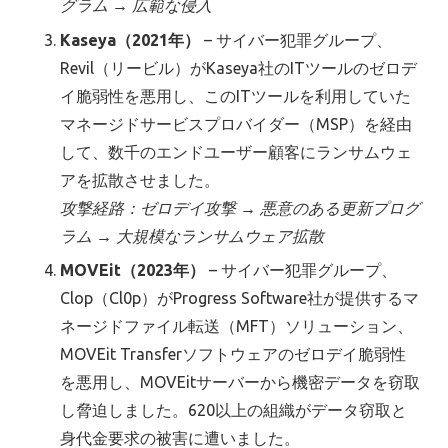
グラム → 広範な侵入
Kaseya（2021年）
– サイバー犯罪グループ、
Revil（リービル）がKaseya社のITツールのゼロデ
イ脆弱性を悪用し、このITツールを利用していた
マネージドサービスプロバイダー（MSP）を経由
して、数千のエンドユーザー顧客にランサムウェ
アを拡散させました。
攻撃経路：ゼロデイ攻撃 → 悪意のある更新プログ
ラム → 大規模なランサムウェア拡散
MOVEit（2023年）
– サイバー犯罪グループ、
Clop（Cl0p）がProgress Software社が提供するマ
ネージドファイル転送（MFT）ソリューション、
MOVEit Transferソフトウェアのゼロデイ脆弱性
を悪用し、MOVEitサーバーから機密データを窃取
し脅迫しました。620以上の組織がデータ窃取と
身代金要求の被害に遭いました。