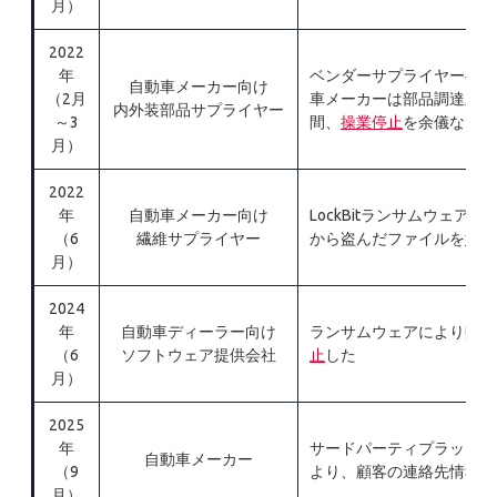
月）
2022
年
ベンダーサプライヤーへの
自動車メーカー向け
（2月
車メーカーは部品調達上、
内外装部品サプライヤー
～3
間、
操業停止
を余儀なくさ
月）
2022
年
自動車メーカー向け
LockBitランサムウェ
（6
繊維サプライヤー
から盗んだファイルを
流出
月）
2024
年
自動車ディーラー向け
ランサムウェアにより数千
（6
ソフトウェア提供会社
止
した
月）
2025
年
サードパーティプラットフ
自動車メーカー
（9
より、顧客の連絡先情報が
月）