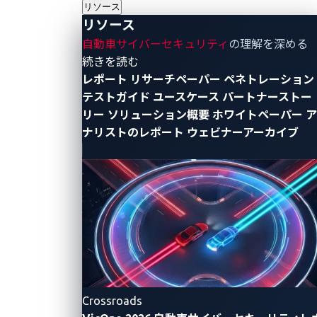
リソース
Bluetoothを活用し、不正なコードを配布する
リソース
不正なWi-Fiアクセスポイントに接続し、バックド
自動車サイバーセキュリティ
の理解を深める
- リソース
続きを読む
アを設置する
レポート
リサーチペーパー
ペネトレーション
フラッシュ操作によりファームウェアを変更する
テストガイド
ユースケース
パートナーストー
車載インフォテインメント（IVI）システムの制御
リー
ソリューション概要
ホワイトペーパー
ア
を奪う
ナリストのレポート
ウェビナーアーカイブ
不正なCANメッセージを送信する
Crossroads