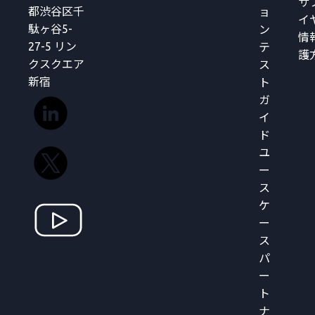
サ
都渋谷区千
ョ
イ
駄ヶ谷5-
ン
情
27-5 リン
テ
護
クスクエア
ス
新宿
ト
ガ
イ
ド
ユ
ー
ス
ケ
ー
ス
パ
ー
ト
ナ