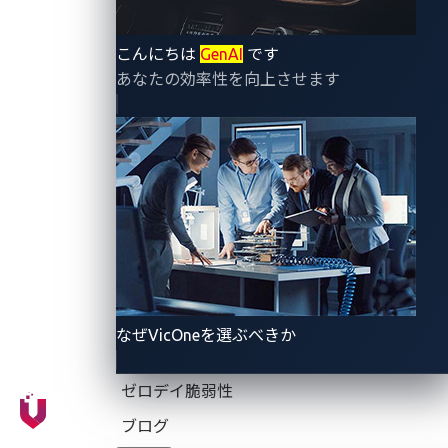
こんにちは
GenAI
です
事例で見るVSOCの死角：IVI
あなたの効率性を向上させます
への攻撃で見えた“見えない
脅威”
2020年に行われた実験的なケーススタディを詳しく見
てみましょう。この事例では、リサーチャーたちが
不
正なコードの組み込み
を成功させ、侵害された車載イ
ンフォテインメント（IVI）システムが勝手に不正な
Wi-Fiホットスポットに接続するようになりました。そ
の結果、不正なCANメッセージを送り込み、認証なし
なぜVicOneを選ぶべきか
で自動車に診断作業をさせることが可能となりまし
た。
ゼロデイ脆弱性
ブログ
攻撃は以下の手順で展開されます（図1参照）：