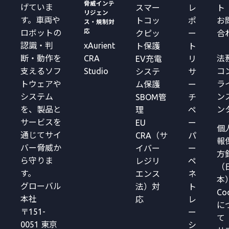
脅威インテ
げていま
スマー
レ
ト
リジェン
す。車両や
トコッ
ポ
お
ス・規制対
応
ロボットの
クピッ
ー
合
xAurient
認識・判
ト保護
ト
CRA
法
断・動作を
EV充電
リ
Studio
コ
支えるソフ
システ
サ
ラ
トウェアや
ム保護
ー
ン
システム
SBOM管
チ
ン
を、製品と
理
ペ
サービスを
EU
ー
個
通じてサイ
CRA（サ
パ
報
バー脅威か
イバー
ー
方
ら守りま
レジリ
ペ
（
す。
エンス
ネ
本
グローバル
法）対
ト
Co
本社
応
レ
に
〒151-
ー
て
0051 東京
シ