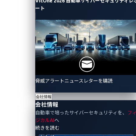
VicOne 2026 自動車サイバーセキュリティレ
ート
図1：2020年の実証ケースでの攻撃チェーン
従来のVSOCプラットフォームは、ステップ1から5ま
での検出において限界があります（図2を参照）。こ
れらのVSOCプラットフォームは、車両がこのシナリ
オで自己診断を開始するなどの疑わしい動作をする際
脅威アラートニュースレターを購読
にのみアラートを発します。そのため、異常が検出さ
会社情報
れた時点で、攻撃の手順はほぼ完了しており、攻撃者
会社情報
が最終段階に達していることを示しており、対応する
自動車で培ったサイバーセキュリティを、
フ
時間が非常に限られてしまいます。このシナリオは、
ジカルAI
へ
クラウドベースのVSOCプラットフォームのみに頼る
- 会社情報
続きを読む
ことの限界を浮き彫りにしています。