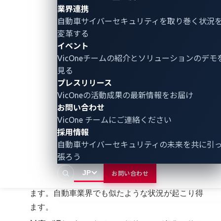
限界
業界連携
自動車サイバーセキュリティ
を取り巻く状況
現在のVSOCプラットフォームには、サイバー攻撃を
変革する
検出する上でいくつかの大きな限界があります。それ
イベント
VicOneチームの紹介とソリューションのデモ
らを要約すると以下の通りとなります。
見る
ノイズが多すぎて効果的に機能しない。
AIを駆使
プレスリリース
VicOneの活動成果の最新情報をお届け
した検出に頼る現在のVSOCプラットフォーム
お問い合わせ
は、あらゆる疑わしい異常に対してアラートを出
VicOne チームにご連絡ください
し、結果として
アラート疲れ
を引き起こします。
採用情報
これにより、遅れがちで関係のない通知にチーム
自動車サイバーセキュリティの未来を共に引
が圧倒されてしまいます。実際、IT業界では、IT
張ろう
およびSOCチームの
55%
が、これらのアラートに
JP
お問い合わせ
優先順位をつけて対応する自信がないと認めてい
ます。自動車業界でも似たような状況が起こり得
ます。