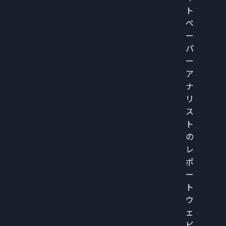
ト
ペ
ー
パ
ー
ア
ナ
リ
ス
ト
の
レ
ポ
ー
ト
ウ
ェ
ビ