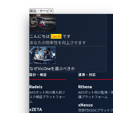
製品・サービス
VSOCの限界と次
こんにちは
GenAI
です
あなたの効率性を向上させます
世代要件：なぜ従
来のプラットフォ
なぜVicOneを選ぶべきか
ームでは不十分な
設計・検証
運用・対応
Radeis
Rthena
のか
AIロボット向け導入前リ
AIロボット向け監視・
スク検証プラットフォー
護プラットフォーム
2024年1月19日
ム
xNexus
xZETA
VicOne
次世代VSOCプラット