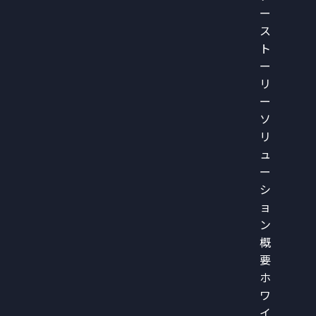
ー
ス
ト
ー
リ
ー
ソ
リ
ュ
ー
シ
ョ
ン
概
要
ホ
ワ
イ