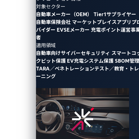
By Ling Cheng (Senior Product Marketing
対象セクター
Manager)
自動車メーカー（OEM）
Tier1サプライヤー
自動車保険会社
マーケットプレイスアプリプ
サイバーセキュリティの進化する分野では、
規制
の増
バイダー
EVSEメーカー
充電ポイント運営事
加に伴い、自動車業界がクラウドベースの車両セキュ
者
リティ運用センター（VSOC）を設立する従来の方法
適用領域
を採用することが多くあります。この方法は、迅速な
自動車向けサイバーセキュリティ
スマートコ
導入や手軽さが特長であり、変化の速い業界のニーズ
クピット保護
EV充電システム保護
SBOM管
に応えるものとして好まれています。しかし、
自動車
TARA／ペネトレーションテスト／教育・トレ
ーニング
のサイバーセキュリティの状況
がクラウドの範囲を超
えて車両内コンポーネントやインフラまで広がるにつ
れ、現在のクラウドベースVSOCに頼るだけでは、十
分な保護を確保するには不足する恐れがあります。
実際の例を挙げて、VSOCやそのプラットフォームの
見直し、そして本当に必要とされる保護レベルへの移
行がなぜ必要なのかを探りましょう。