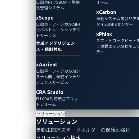
自動車向けSBOM・脆弱
ォーム
性管理システム
従来のVSOCが抱える「アラート疲れ」や攻撃
xCarbon
xScope
車載システム向けリア
経路が見えない限界を実例で解説。車載セン
自動車・フィジカルAI向
タイムIDPSセンサー
サー情報を統合しコンテクスト分析を行う、
けペネトレーションテス
xPhinx
トサービス
UN-R155準拠にも繋がる次世代の要件を提案
スマートコックピット
脅威インテリジェン
します。
け車載エッジAIセキュ
ス・規制対応
ティ
xAurient
自動車・フィジカルAIシ
ステム向け脅威インテリ
ジェンスサービス
CRA Studio
EU CRA対応統合プラッ
トフォーム
ソリューション
ソリューション
自動車関連ステークホルダーの保護と強化
ソリューション情報