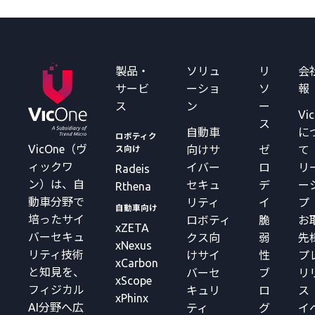
製品・
ソリュ
リ
会
サービ
ーショ
ソ
報
ス
ン
ー
Vi
ス
自動車
に
ロボティク
VicOne（ヴ
向けサ
ゼ
て
ス向け
ィックワ
イバー
ロ
リ
Radeis
ン）は、自
セキュ
デ
ー
Rthena
動車分野で
リティ
イ
プ
自動車向け
培ったサイ
ロボティ
脆
お
xZETA
バーセキュ
クス向
弱
先
xNexus
リティ技術
けサイ
性
プ
xCarbon
と知見を、
バーセ
ブ
リ
xScope
フィジカル
キュリ
ロ
ス
xPhinx
AI分野へ広
ティ
グ
イ