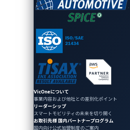
VicOneについて
図2：従来のVSOCプラットフォームの可視性。ス
事業内容および他社との差別化ポイント
テップ1から5までが見えない
リーダーシップ
スマートモビリティの未来を切り開く
お取引先様
国内パートナープログラム
従来型VSOCが直面する3つの
国内向け公式加盟制度のご案内