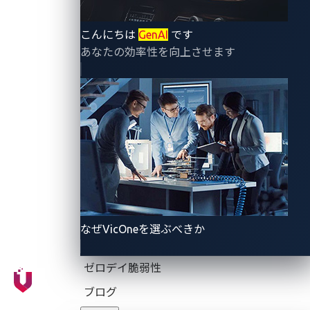
ンを技術的な観点から提案・推進するソリューショ
ンコンサルタントを募集しています。
こんにちは
GenAI
です
あなたの効率性を向上させます
エンジニア
正社員
開発エンジニア（組み込みソフトウェ
ア）
本ポジションでは、ソリューションの移植・統合支
援からトラブルシューティング、性能検証まで幅広
い業務に携わり、技術を通じてお客様の課題解決に
貢献していただきます。日本のビジネスチームと密
に連携し、デモンストレーションや技術ワークショ
なぜVicOneを選ぶべきか
ップを通じて商機創出を支援するほか、グローバル
エンジニアと協働し、要件定義から開発・テストま
ゼロデイ脆弱性
で製品開発に参画いただけます。SDV化が進む自動
車業界において、成長著しい自動...
ブログ