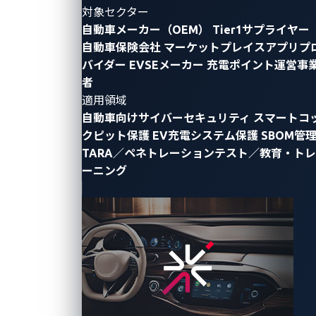
対象セクター
自動車メーカー（OEM）
Tier1サプライヤー
ビジネス開発（Business Development
自動車保険会社
マーケットプレイスアプリプ
/ BD）
バイダー
EVSEメーカー
充電ポイント運営事
2024年にトレンドマイクロから独立したVicOneは、
者
自動車業界向けサイバーセキュリティの最前線を走
適用領域
る企業です。コネクテッドカーやSDVの安全性・信
自動車向けサイバーセキュリティ
スマートコ
頼性向上を支援し、AI・ロボティクス領域にも挑戦。
クピット保護
EV充電システム保護
SBOM管
グローバルな環境で、新規ビジネス開拓からサービ
TARA／ペネトレーションテスト／教育・トレ
ス開発、アライアンスまで幅広く関わり、最先端技
ーニング
術と市場成長の両方を体感できるポジションです。
ビジネス開発
正社員
ソリューションコンサルタント
VicOne では、お客様のサイバーセキュリティ上の技
術課題に寄り添い、課題解決に役立つソリューショ