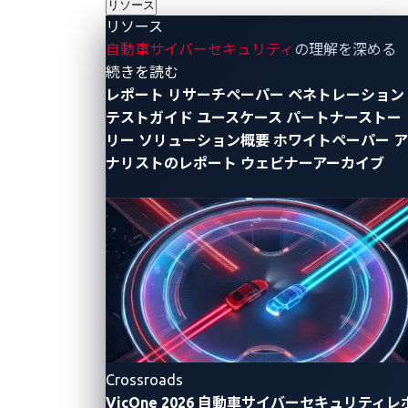
リソース
開発エンジニア
正社員
リソース
自動車サイバーセキュリティ
の理解を深める
- リソース
続きを読む
開発エンジニア（Web系システム）
レポート
リサーチペーパー
ペネトレーション
テストガイド
ユースケース
パートナーストー
グローバルに活躍するセキュリティ開発エンジニア
リー
ソリューション概要
ホワイトペーパー
ア
として、最先端のクラウド技術（AWS・Azure）を用
ナリストのレポート
ウェビナーアーカイブ
いたサービス開発に携わります。海外チームと連携
しながら顧客課題を解決し、自動車のSDV化が進む
成長市場で高度なセキュリティ技術を習得可能。立
ち上げフェーズのため裁量も大きく、世界を舞台に
価値を創出できる環境です。
開発エンジニア
正社員
脅威リサーチャー（Threat Expert)
Crossroads
VicOneは、自動車業界向けサイバーセキュリティの
VicOne 2026 自動車サイバーセキュリティレ