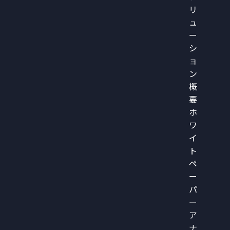
リ
ュ
ー
シ
ョ
ン
概
要
ホ
ワ
イ
ト
ペ
ー
パ
ー
ア
ナ