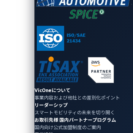
ス
自動車
に
ロボティク
VicOne（ヴ
向けサ
ゼ
て
ス向け
ィックワ
イバー
ロ
リ
Radeis
ン）は、自
セキュ
デ
ー
Rthena
動車分野で
リティ
イ
プ
自動車向け
培ったサイ
ロボティ
脆
お
xZETA
バーセキュ
クス向
弱
先
xNexus
リティ技術
けサイ
性
プ
xCarbon
と知見を、
バーセ
ブ
リ
xScope
フィジカル
キュリ
ロ
ス
xPhinx
AI分野へ広
ティ
グ
イ
脅威インテ
げていま
スマー
レ
ト
リジェン
VicOneについて
す。車両や
トコッ
ポ
お
ス・規制対
事業内容および他社との差別化ポイント
応
ロボットの
クピッ
ー
合
リーダーシップ
xAurient
認識・判
ト保護
ト
スマートモビリティの未来を切り開く
CRA
法
断・動作を
EV充電
リ
お取引先様
国内パートナープログラム
Studio
コ
支えるソフ
システ
サ
国内向け公式加盟制度のご案内
ラ
トウェアや
ム保護
ー