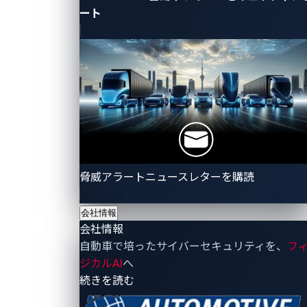
専門企業として、グローバルに製品・サービスを展
ート
開しています。 コネクテッドカーが普及し、2020年
の法改正後、より一層、サイバーセキュリティの重
要性が増している中、 VicOneでは、自動車へのサイ
バー攻撃など脅威を検出し、攻撃を可視化すること
で、迅速な調査や対応を可能にする製品を開発して
います。...
脅威リサーチャー
正社員
脅威アラートニュースレターを購読
会社情報
会社情報
自動車で培ったサイバーセキュリティを、
フ
製品・
ソリュ
リ
会
ジカルAI
へ
サービ
ーショ
ソ
報
- 会社情報
続きを読む
ス
ン
ー
Vi