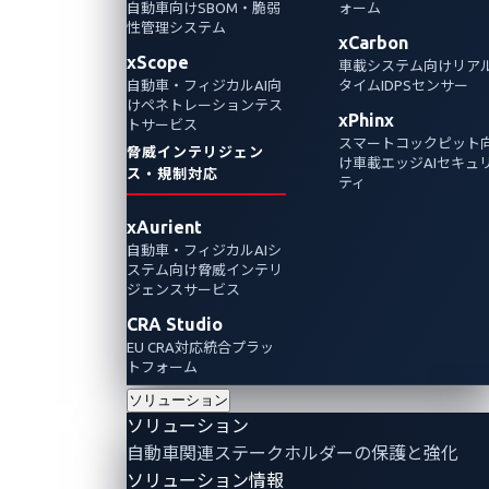
自動車向けSBOM・脆弱
ォーム
VicOneは、コネクティッド、SDV等、技術進化が著
性管理システム
xCarbon
しい自動車業界向けに、サイバーセキュリティソフ
xScope
車載システム向けリア
トウェアやサービスを提供しています。本ポジショ
自動車・フィジカルAI向
タイムIDPSセンサー
ンは、AI・ロボティクス事業立ち上げのビジネス開発
けペネトレーションテス
xPhinx
をご担当いただきます。
トサービス
スマートコックピット
脅威インテリジェン
け車載エッジAIセキュ
セールス
正社員
ス・規制対応
ティ
xAurient
自動車・フィジカルAIシ
セールス
ステム向け脅威インテリ
ジェンスサービス
VicOneは、自動車業界向けサイバーセキュリティの
CRA Studio
専門企業として、グローバルに製品・サービスを展
EU CRA対応統合プラッ
開しています。本ポジションでは、製品およびサー
トフォーム
ビスを自動車メーカーやサプライヤーを主なターゲ
ソリューション
ットとして営業活動いただきます。
ソリューション
セールス
正社員
自動車関連ステークホルダーの保護と強化
ソリューション情報