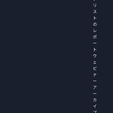
リ
ス
ト
の
レ
ポ
ー
ト
ウ
ェ
ビ
ナ
ー
ア
ー
カ
イ
ブ