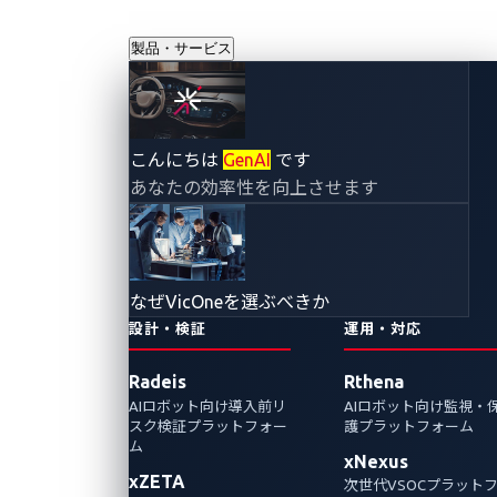
製品・サービス
こんにちは
GenAI
です
あなたの効率性を向上させます
採用情報
なぜVicOneを選ぶべきか
設計・検証
運用・対応
Radeis
Rthena
AIロボット向け導入前リ
AIロボット向け監視・
スク検証プラットフォー
護プラットフォーム
ム
xNexus
セールス（AI・ロボティクス領域）
xZETA
次世代VSOCプラット