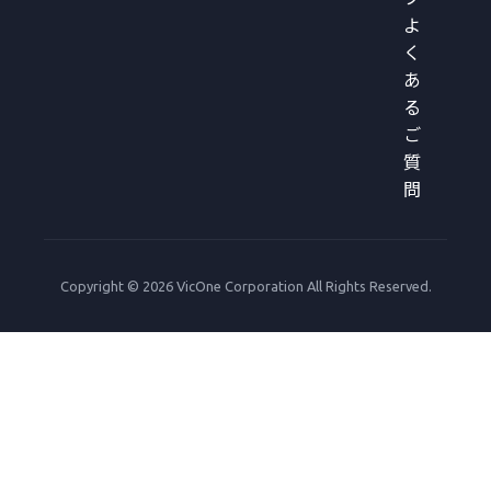
よ
く
あ
る
ご
質
問
Copyright © 2026 VicOne Corporation All Rights Reserved.