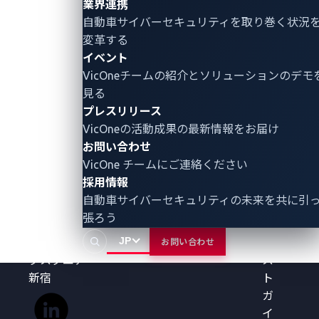
業界連携
ン
システム
SBOM管
チ
自動車サイバーセキュリティ
を取り巻く状況
ン
を、製品と
理
ペ
変革する
サービスを
EU
ー
個
イベント
通じてサイ
CRA（サ
パ
報
VicOneチームの紹介とソリューションのデモ
バー脅威か
イバー
ー
方
見る
ら守りま
レジリ
ペ
（
プレスリリース
す。
エンス
ネ
本
VicOneの活動成果の最新情報をお届け
グローバル
法）対
ト
Co
お問い合わせ
本社
応
レ
に
VicOne チームにご連絡ください
〒151-
ー
て
採用情報
0051 東京
シ
サ
自動車サイバーセキュリティの未来を共に引
都渋谷区千
ョ
イ
張ろう
駄ヶ谷5-
ン
情
JP
27-5 リン
テ
お問い合わせ
護
クスクエア
ス
新宿
ト
ガ
イ