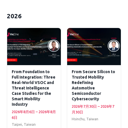
2026
From Foundation to
From Secure Silicon to
Full Integration: Three
Trusted Mobility
Real-World VSOC and
Redefining
Threat Intelligence
Automotive
Case Studies for the
Semiconductor
Smart Mobility
Cybersecurity
Industry
2026年7月30日 – 2026年7
2026年8月6日 – 2026年8月
月30日
6日
Hsinchu, Taiwan
Taipei, Taiwan