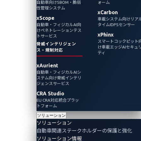
自動車向けSBOM・脆弱
ォーム
性管理システム
xCarbon
xScope
車載システム向けリア
自動車・フィジカルAI向
タイムIDPSセンサー
けペネトレーションテス
xPhinx
トサービス
スマートコックピット
脅威インテリジェン
け車載エッジAIセキュ
ス・規制対応
ティ
xAurient
自動車・フィジカルAIシ
ステム向け脅威インテリ
ジェンスサービス
CRA Studio
EU CRA対応統合プラッ
トフォーム
ソリューション
ソリューション
自動車関連ステークホルダーの保護と強化
ソリューション情報