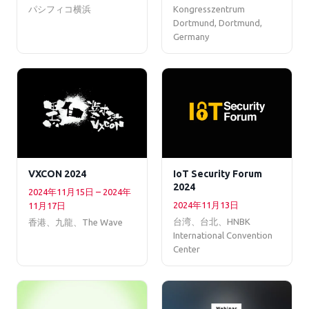
パシフィコ横浜
Kongresszentrum
Dortmund, Dortmund,
Germany
VXCON 2024
IoT Security Forum
2024
2024年11月15日 – 2024年
2024年11月13日
11月17日
台湾、台北、HNBK
香港、九龍、The Wave
International Convention
Center