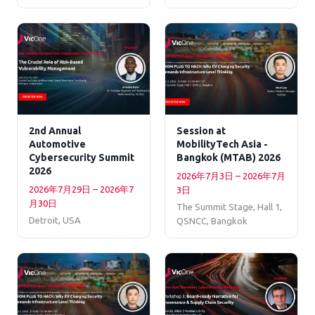
2nd Annual
Session at
Automotive
MobilityTech Asia -
Cybersecurity Summit
Bangkok (MTAB) 2026
2026
2026年7月3日 – 2026年7月
2026年7月29日 – 2026年7
3日
月30日
The Summit Stage, Hall 1,
Detroit, USA
QSNCC, Bangkok