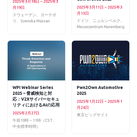
2025年3月18日 – 2025年3
2025年3月11日 – 2025年3
月19日
月13日
スウェーデン、ヨーテボ
ドイツ、ニュルンベルク、
リ、Svenska Mässan
Messezentrum Nuremberg
WPI Webinar Series
Pwn2Own Automotive
2025 – 脅威検知と対
2025
応：V2Xサイバーセキュ
2025年1月22日 – 2025年1
リティにおけるAIの応用
月24日
2025年2月27日
東京ビッグサイト
午前10時～11時（CST、
中央標準時間）