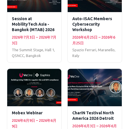
Session at
Auto-ISAC Members
MobilityTech Asia -
Cybersecurity
Bangkok (MTAB) 2026
Workshop
2026年7月3日 – 2026年7月
2026年6月25日 – 2026年6
3日
月25日
The Summit Stage, Hall 1,
Spazio Ferrari, Maranello,
QSNCC, Bangkok
Italy
Mobex Webinar
CharIN Testival North
America 2026 Detroit
2026年6月9日 – 2026年6月
2026年6月3日 – 2026年6月
9日