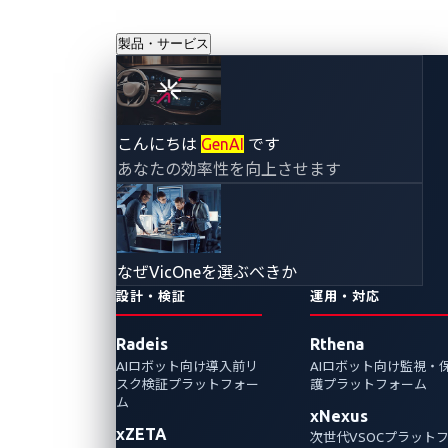
製品・サービス
こんにちは
GenAI
です
あなたの効率性を向上させます
なぜVicOneを選ぶべきか
設計・検証
運用・対応
Radeis
Rthena
AIロボット向け導入前リ
AIロボット向け監視・
スク検証プラットフォー
護プラットフォーム
ム
xNexus
xZETA
次世代VSOCプラット