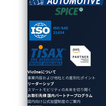
Automotive CTF Japan 2024
決勝の結果
■「Automotive CTF Japan
VicOneについて
決勝」について
事業内容および他社との差別化ポイント
リーダーシップ
本大会は8月から9月にかけて2週間の予選を実施
スマートモビリティの未来を切り開く
し、予選での獲得ポイント上位5チームが決勝大会に
お取引先様
国内パートナープログラム
進みました。決勝大会での上位2チームには、10月に
国内向け公式加盟制度のご案内
米国で開催される「Automotive CTF 2024 決勝」への