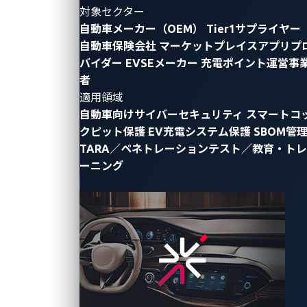
対象セクター
自動車メーカー（OEM）
Tier1サプライヤー
自動車保険会社
マーケットプレイスアプリプ
バイダー
EVSEメーカー
充電ポイント運営事
者
適用領域
自動車向けサイバーセキュリティ
スマートコ
～主催の経済産業省から委託を受けたVicOneが三菱総
クピット保護
EV充電システム保護
SBOM管
合研究所と開催、10月にアメリカで開催される本選に
TARA／ペネトレーションテスト／教育・トレ
出場する2チームが決定～
ーニング
トレンドマイクロ株式会社（東京都新宿区、代表取締
役社長 (CEO) エバ・チェン）の子会社で、自動車向け
サイバーセキュリティ分野のリーディングカンパニー
であるVicOne株式会社（ヴィックワン、東京都新宿
区、最高経営責任者（CEO）マックス・チェン）と株
式会社三菱総合研究所は、経済産業省の委託を受け、