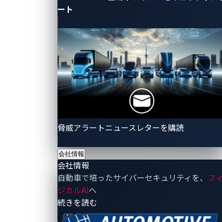
る研究と教育を推進するために開発した、車載ネット
ート
ワークのテストベッド"RAMN" を使用した問題を中心
に出題されました。
熾烈なスコア争いが繰り広げられた結果、予選を1
位で通過した、チーム「ierae」が決勝でも見事1位と
なりました。第2位は予選順位4位の「TeamONE」が
勝ち取り、両チームが10月に米国で開催されるグロー
バルでの決勝、「Automotive CTF 2024 決勝」への出
脅威アラートニュースレターを購読
場権を獲得しました。
また、決勝イベント終了後に開かれた懇親会では、
会社情報
会社情報
CTF参加者や本イベントに関わったゲストに参加いた
自動車で培ったサイバーセキュリティを、
フ
だき、参加者同士の親睦を深めるとともに、産官学の
ジカルAI
へ
連携を強化する貴重な機会となりました。
- 会社情報
続きを読む