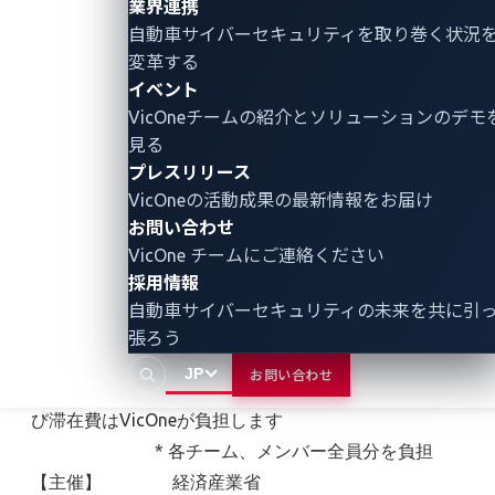
業界連携
出場権が与えられました。
自動車サイバーセキュリティ
を取り巻く状況
変革する
【開催日時】 2024年9月13日（金） 9時00分～18時
イベント
00分
VicOneチームの紹介とソリューションのデモ
【会場】 ベルサール六本木 / 東京都港区六本木
見る
プレスリリース
7-18-18住友不動産六本木通ビル1F
VicOneの活動成果の最新情報をお届け
【参加者】 「Automotive CTF Japan予選」での獲
お問い合わせ
得ポイント上位5位までのチーム招待制
VicOne チームにご連絡ください
【特典】 上位3位までに賞金を進呈します（１
採用情報
位：10万円、2位：8万円、3位：6万円）
自動車サイバーセキュリティの未来を共に引
また、上位2チームは10月に米国にて
張ろう
開催される「Automotive CTF 2024 決勝」への
JP
お問い合わせ
出場権が与えられ、参加費用、旅費及
び滞在費はVicOneが負担します
* 各チーム、メンバー全員分を負担
【主催】 経済産業省