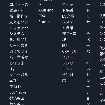
応
ロボットの
クピッ
ー
合
xAurient
認識・判
ト保護
ト
CRA
法
断・動作を
EV充電
リ
Studio
コ
支えるソフ
システ
サ
ラ
トウェアや
ム保護
ー
ン
システム
SBOM管
チ
ン
を、製品と
理
ペ
サービスを
EU
ー
個
通じてサイ
CRA（サ
パ
報
バー脅威か
イバー
ー
方
ら守りま
レジリ
ペ
（
す。
エンス
ネ
本
グローバル
法）対
ト
Co
本社
応
レ
に
〒151-
ー
て
0051 東京
シ
サ
都渋谷区千
ョ
イ
駄ヶ谷5-
ン