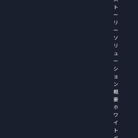
ト
ー
リ
ー
ソ
リ
ュ
ー
シ
ョ
ン
概
要
ホ
ワ
イ
ト