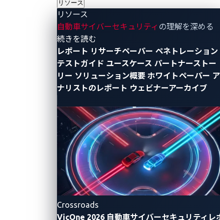
リソース
リソース
自動車サイバーセキュリティ
の理解を深める
- リソース
続きを読む
レポート
リサーチペーパー
ペネトレーション
テストガイド
ユースケース
パートナーストー
リー
ソリューション概要
ホワイトペーパー
ア
ナリストのレポート
ウェビナーアーカイブ
日本初開催となる今回は、1８０チームがエントリー
し、実際に予選に参加した143チームの中から勝ち抜
いた5チームが決勝に進出しました。決勝では自動車
セキュリティに関する問題が15問用意され、トヨタ自
Crossroads
動車の研究者が自動車のサイバーセキュリティに関す
VicOne 2026 自動車サイバーセキュリティレ