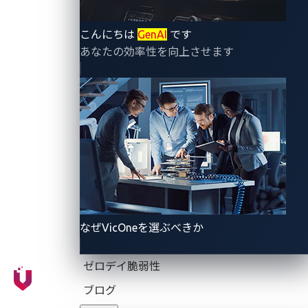
自動車サイバーセキュリティ人材の裾野拡大を目的と
した専門知識や技術力を競い合う自動車サイバーセキ
こんにちは
GenAI
です
ュリティコンテスト
「Automotive CTF（オートモー
あなたの効率性を向上させます
ティブ キャプチャー・ザ・フラッグ）Japan」の決
勝を9月13日(金) 9時より、ベルサール六本木にて開催
しました。
なぜVicOneを選ぶべきか
ゼロデイ脆弱性
ブログ