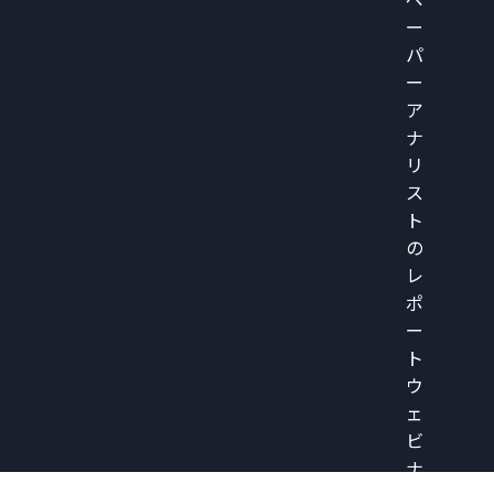
ペ
ー
パ
ー
ア
ナ
リ
ス
ト
の
レ
ポ
ー
ト
ウ
ェ
ビ
ナ