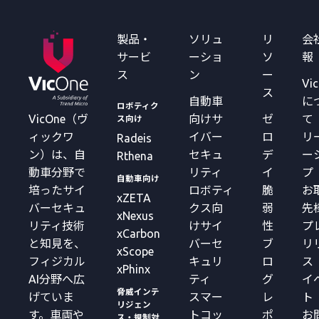
製品・
ソリュ
リ
会
サービ
ーショ
ソ
報
ス
ン
ー
Vi
ス
自動車
に
ロボティク
VicOne（ヴ
向けサ
ゼ
て
ス向け
ィックワ
イバー
ロ
リ
Radeis
ン）は、自
セキュ
デ
ー
Rthena
動車分野で
リティ
イ
プ
自動車向け
培ったサイ
ロボティ
脆
お
xZETA
バーセキュ
クス向
弱
先
xNexus
リティ技術
けサイ
性
プ
xCarbon
と知見を、
バーセ
ブ
リ
xScope
フィジカル
キュリ
ロ
ス
xPhinx
AI分野へ広
ティ
グ
イ
脅威インテ
げていま
スマー
レ
ト
リジェン
す。車両や
トコッ
ポ
お
ス・規制対