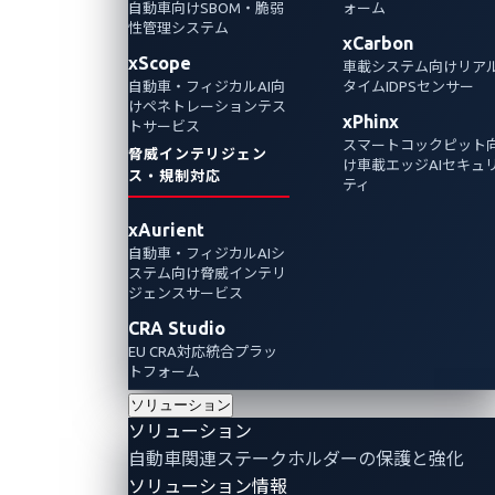
「Automotive CTF
自動車向けSBOM・脆弱
ォーム
性管理システム
xCarbon
xScope
車載システム向けリア
Japan 決勝」を9月
自動車・フィジカルAI向
タイムIDPSセンサー
けペネトレーションテス
xPhinx
トサービス
13日(金)に開催
スマートコックピット
脅威インテリジェン
け車載エッジAIセキュ
ス・規制対応
ティ
2024年9月24日
xAurient
VicOne
自動車・フィジカルAIシ
ステム向け脅威インテリ
～主催の経済産業省から委託を受けたVicOne
ジェンスサービス
が三菱総合研究所と開催、10月にアメリカで
CRA Studio
開催される本選に出場する2チームが決定～
EU CRA対応統合プラッ
トフォーム
ソリューション
ソリューション
自動車関連ステークホルダーの保護と強化
ソリューション情報