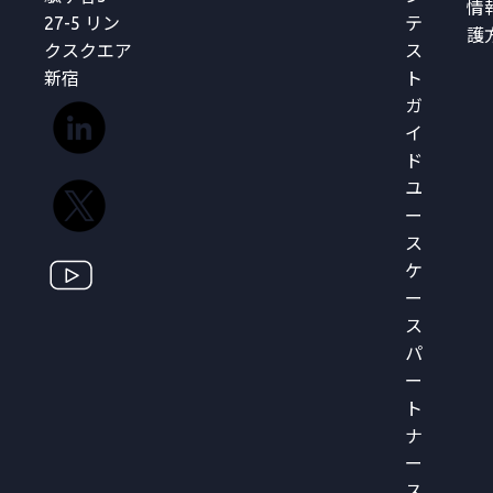
情
27-5 リン
テ
護
クスクエア
ス
新宿
ト
ガ
イ
ド
ユ
ー
ス
ケ
ー
ス
パ
ー
ト
ナ
ー
ス