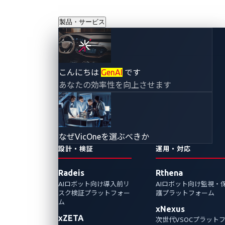
製品・サービス
自動車サイバーセ
こんにちは
GenAI
です
あなたの効率性を向上させます
キュリティ人材の
裾野拡大を目的と
なぜVicOneを選ぶべきか
した自動車サイバ
設計・検証
運用・対応
Radeis
Rthena
ーセキュリティコ
AIロボット向け導入前リ
AIロボット向け監視・
スク検証プラットフォー
護プラットフォーム
ンテスト
ム
xNexus
xZETA
次世代VSOCプラット