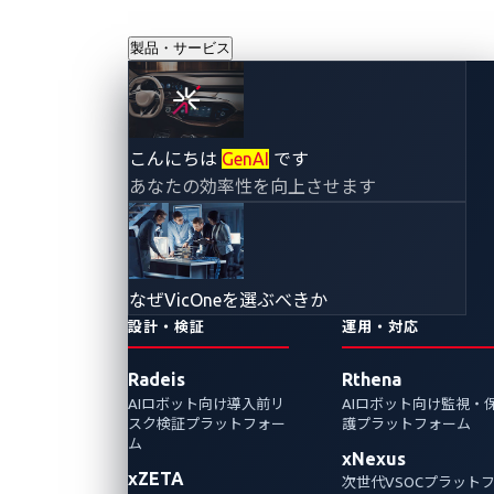
製品・サービス
こんにちは
GenAI
です
プレスリリース
あなたの効率性を向上させます
なぜVicOneを選ぶべきか
設計・検証
運用・対応
Radeis
Rthena
AIロボット向け導入前リ
AIロボット向け監視・
スク検証プラットフォー
護プラットフォーム
ム
VicOne、
xNexus
xZETA
次世代VSOCプラット