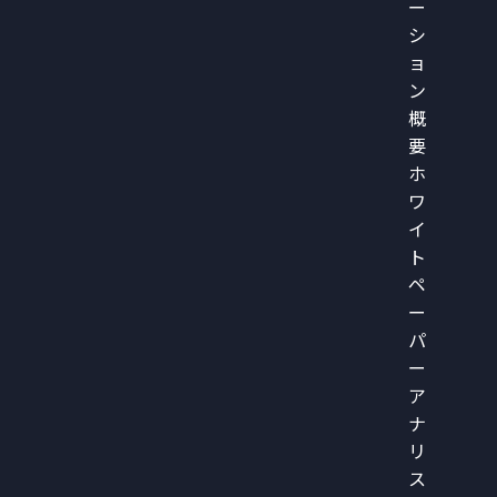
ー
シ
ョ
ン
概
要
ホ
ワ
イ
ト
ペ
ー
パ
ー
ア
ナ
リ
ス