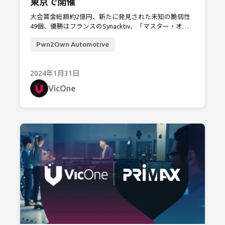
東京で開催
大会賞金総額約2億円、新たに発見された未知の脆弱性
49個、優勝はフランスのSynacktiv、「マスター・オ
ブ・ポウン」に
Pwn2Own Automotive
2024年1月31日
VicOne