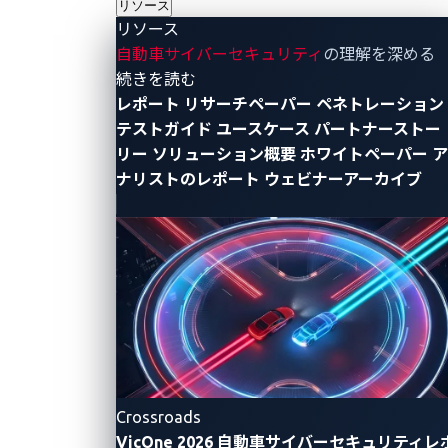
リソース
リソース
自動車サイバーセキュリティ
の理解を深める
- リソース
続きを読む
自動車向けサイバーセキュリティの
レポート
リサーチペーパー
ペネトレーション
VicOne、国内の一般市民を対象とした
テストガイド
ユースケース
パートナーストー
「自動車サイバーセキュリティ意識調
リー
ソリューション概要
ホワイトペーパー
ア
査」の結果を発表
ナリストのレポート
ウェビナーアーカイブ
トレンドマイクロ株式会社（東京都新宿区、代表取締役
社長 (CEO) エバ・チェン）の子会社で、自動車向けサイ
バーセキュリティ分野のリーディングカンパニーである
VicOne（ヴィックワン、東京都新宿区、最高経営責任者
2024年6月11日
（CEO）マックス・チェン）は、VicOne広報事務局が主
体となり、日本在住の18~65歳の人々を対象に日本にお
VicOne
ける一般の自動車のサイバーリスクに対する認識とセキ
ュリティへの意識を調べる「自動車サイバーセキュリテ
ィ意識調査」を実施したと発表しました。
Crossroads
VicOne 2026 自動車サイバーセキュリティレ