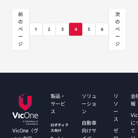
前
次
の
の
ペ
1
2
3
4
5
6
ペ
ー
ー
ジ
ジ
製品・
ソリュ
リ
会
サービ
ーショ
ソ
報
ス
ン
ー
Vi
ス
自動車
に
ロボティク
VicOne（ヴ
向けサ
ゼ
て
ス向け