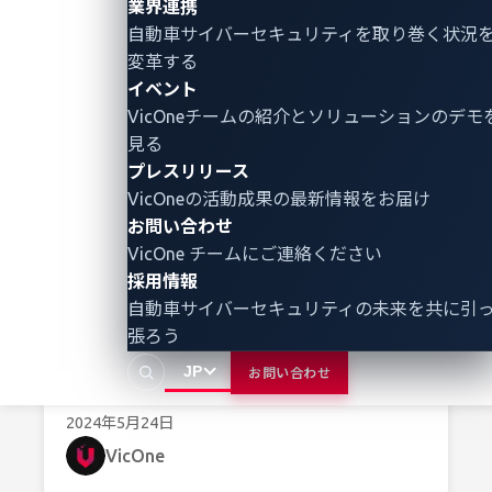
業界連携
自動車サイバーセキュリティ
を取り巻く状況
変革する
イベント
VicOneチームの紹介とソリューションのデモ
見る
プレスリリース
VicOneの活動成果の最新情報をお届け
お問い合わせ
VicOne チームにご連絡ください
VicOne、高度な開発能力と優れた品質
採用情報
管理で、DEKRAによるISO/SAE 21434
自動車サイバーセキュリティの未来を共に引
自動車サイバーセキュリティ認証を取得
張ろう
国際標準準拠の統合ソリューションでサプライヤーのコ
スト削減を加速
JP
お問い合わせ
2024年5月24日
VicOne