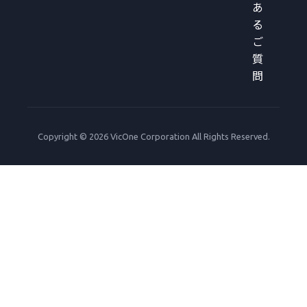
あ
る
ご
質
問
Copyright © 2026 VicOne Corporation All Rights Reserved.