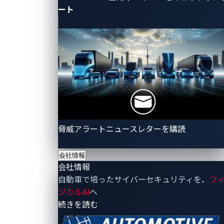
ート
自動車業界に求められる『WP. 29
Cybersecurity 対応 AWS リファレン
ス』を無償公開
SCSK株式会社、トレンドマイクロ株式会社、VicOne株
式会社、株式会社日立システムズは、『WP. 29
脅威アラートニュースレターを購読
Cybersecurity 対応 AWS リファレンス』を2024年6月6日
から無償で公開します。本参考文書はアマゾン ウェブ
2024年6月6日
サービスのパートナー企業が作成しました。
会社情報
VicOne
会社情報
自動車で培ったサイバーセキュリティを、
フ
ジカルAI
へ
- 会社情報
続きを読む