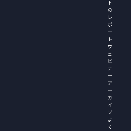
ト
の
レ
ポ
ー
ト
ウ
ェ
ビ
ナ
ー
ア
ー
カ
イ
ブ
よ
く