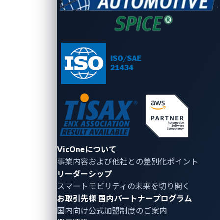
VicOne、42Crunchと提携し、 ソフトウ
ェア定義車両とコネクテッドカーのエコ
システム全体をカバーする、独自の包括
的なセキュリティを提供
APIと自動車サイバーセキュリティにおけるリーダー企
VicOneについて
業同士が協力し、車両、クラウド、モバイル間で増加す
る自動車APIへの攻撃に対する幅広い保護を実現
事業内容および他社との差別化ポイント
リーダーシップ
2024年5月29日
スマートモビリティの未来を切り開く
VicOne
お取引先様
国内パートナープログラム
国内向け公式加盟制度のご案内