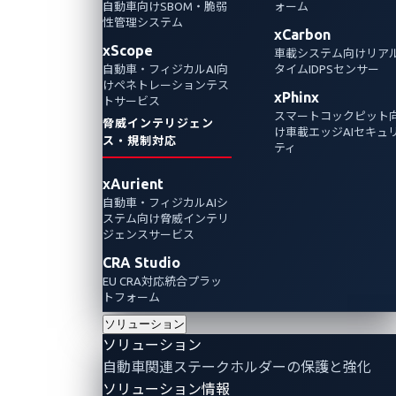
ASRG
自動車向けSBOM・脆弱
ォーム
性管理システム
と共
xCarbon
xScope
車載システム向けリア
同で
自動車・フィジカルAI向
タイムIDPSセンサー
けペネトレーションテス
自動
xPhinx
トサービス
スマートコックピット
脅威インテリジェン
車脆
け車載エッジAIセキュ
ス・規制対応
ティ
弱性
xAurient
デー
自動車・フィジカルAIシ
ステム向け脅威インテリ
タベ
ジェンスサービス
ース
CRA Studio
EU CRA対応統合プラッ
「AutoVu
トフォーム
を立
ソリューション
ソリューション
ち上
自動車関連ステークホルダーの保護と強化
げ
ソリューション情報