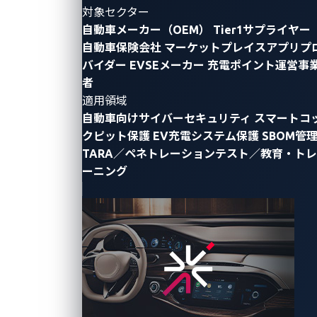
対象セクター
両者の自
自動車メーカー（OEM）
Tier1サプライヤー
動車脅威
自動車保険会社
マーケットプレイスアプリプ
インテリ
ジェンス
バイダー
EVSEメーカー
充電ポイント運営事
に基づく
者
自動車業
2024年6
適用領域
界に最適
月19日
自動車向けサイバーセキュリティ
スマートコ
化された
VicOne
クピット保護
EV充電システム保護
SBOM管
データベ
ースによ
TARA／ペネトレーションテスト／教育・トレ
り、脆弱
ーニング
性管理の
新たな基
準を確立