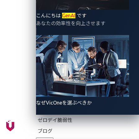
こんにちは
GenAI
です
VicOne独自のゼロデイ脆弱性検知と文
あなたの効率性を向上させます
脈化された攻撃経路のソリューションが
AWS Marketplaceで利用可能に
～AWS MarketplaceとVicOneとの協業により、自動車業
界はゼロデイの脆弱性とサイバー攻撃に対してサプライ
チェーンをより効率的かつシンプルに保護～
2024年6月18日
VicOne
なぜVicOneを選ぶべきか
ゼロデイ脆弱性
ブログ