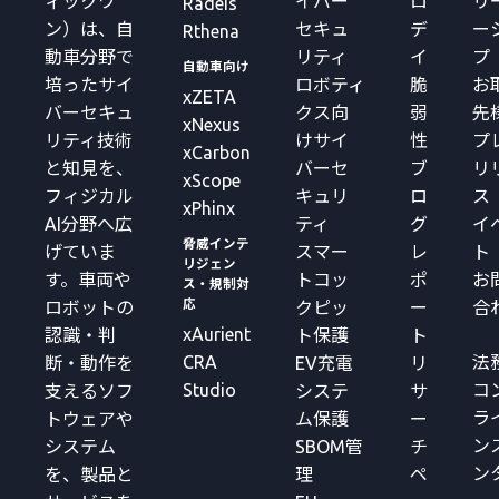
ィックワ
イバー
ロ
リ
Radeis
ン）は、自
セキュ
デ
ー
Rthena
動車分野で
リティ
イ
プ
自動車向け
培ったサイ
ロボティ
脆
お
xZETA
バーセキュ
クス向
弱
先
xNexus
リティ技術
けサイ
性
プ
xCarbon
と知見を、
バーセ
ブ
リ
xScope
フィジカル
キュリ
ロ
ス
xPhinx
AI分野へ広
ティ
グ
イ
脅威インテ
げていま
スマー
レ
ト
リジェン
す。車両や
トコッ
ポ
お
ス・規制対
応
ロボットの
クピッ
ー
合
xAurient
認識・判
ト保護
ト
CRA
法
断・動作を
EV充電
リ
Studio
コ
支えるソフ
システ
サ
ラ
トウェアや
ム保護
ー
ン
システム
SBOM管
チ
ン
を、製品と
理
ペ