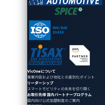
Virtualization Extensionsでは、アプリケーションが仮
想デバイスを利用する際の通信データを取り出す拡張
インターフェースを提供します。他社製を含むセキュ
リティ機能がこの拡張インターフェースを利用するこ
とで、通信データを監視するセキュリティプラグイン
を追加できる、高い拡張性を実現します。また、仮想
化プラットフォームの中で、サイバー攻撃が届きにく
い安全な領域にセキュリティ機能を配置可能であり、
堅牢性を高めています。
トレンドマイクロおよびVicOneのxCarbonは、車両に
VicOneについて
対するサイバー攻撃を検知・防御する車両向け組込型
事業内容および他社との差別化ポイント
セキュリティです。xCarbonが、VERZEUSE® for
リーダーシップ
スマートモビリティの未来を切り開く
Virtualization Extensionsの拡張インターフェースと連
お取引先様
国内パートナープログラム
携することで、仮想化プラットフォーム内の通信デー
国内向け公式加盟制度のご案内
タを監視し、脆弱性を悪用した攻撃や通信異常等から