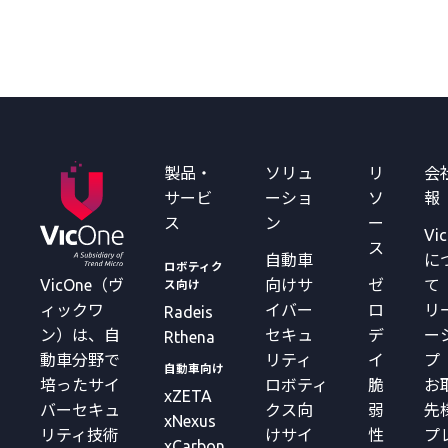
製品・
ソリュ
リ
会
サービ
ーショ
ソ
報
ス
ン
ー
Vi
ス
自動車
に
ロボティク
VicOne（ヴ
向けサ
ゼ
て
ス向け
ィックワ
イバー
ロ
リ
Radeis
ン）は、自
セキュ
デ
ー
Rthena
動車分野で
リティ
イ
プ
自動車向け
培ったサイ
ロボティ
脆
お
xZETA
バーセキュ
クス向
弱
先
xNexus
リティ技術
けサイ
性
プ
xCarbon