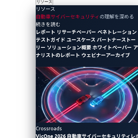
動車の次世代コックピットシステムのセキュリティに
リソース
リソース
開発範囲を拡大するものです。
自動車サイバーセキュリティ
の理解を深める
次世代コックピットシステムでは、スピードメーター
- リソース
続きを読む
レポート
リサーチペーパー
ペネトレーション
やカーナビゲーションをはじめとしたインフォテイン
テストガイド
ユースケース
パートナーストー
メントシステムなど、複数のECU(Electronic Control
リー
ソリューション概要
ホワイトペーパー
ア
Unit)に搭載されている機能が、仮想化プラットフォー
ナリストのレポート
ウェビナーアーカイブ
※2
ム
により、一つのECUに集約する流れが進んでいま
す。さらに、車両外部と通信するサードパーティー製
アプリケーションの導入、ドライバーへの警告や運転
の制御を支援する先進運転支援機能の集約なども検討
されています。一方で、次世代コックピットシステム
の脆弱性を悪用したサイバー攻撃や、Wi-Fiや
Bluetoothなどの通信機能を経由した不正アクセスを受
けた場合、それらが起点となり先進運転支援機能など
に影響を及ぼす懸念があります。
Crossroads
VicOne 2026 自動車サイバーセキュリティレ