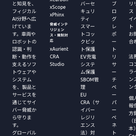
と知見を、
バーセ
ブ
リ
xScope
フィジカル
キュリ
ロ
ス
xPhinx
AI分野へ広
ティ
グ
イ
脅威インテ
げていま
スマー
レ
ト
リジェン
す。車両や
トコッ
ポ
お
ス・規制対
応
ロボットの
クピッ
ー
合
xAurient
認識・判
ト保護
ト
CRA
法
断・動作を
EV充電
リ
Studio
コ
支えるソフ
システ
サ
ラ
トウェアや
ム保護
ー
ン
システム
SBOM管
チ
ン
を、製品と
理
ペ
サービスを
EU
ー
個
通じてサイ
CRA（サ
パ
報
バー脅威か
イバー
ー
方
ら守りま
レジリ
ペ
（
す。
エンス
ネ
本
グローバル
法）対
ト