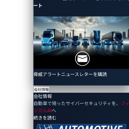
ート
※2 仮想化プラットフォームは、１つのコンピューターやECU
上で複数のオペレーティングシステムを実行するハイパーバイ
ザーなどのソフトウェア技術です。
これらの課題に対して、次世代コックピットシステム
の仮想化プラットフォームへ、パナソニック オートモ
ーティブの「VERZEUSE® for Virtualization
Extensions」とトレンドマイクロおよびトレンドマイ
脅威アラートニュースレターを購読
クロの子会社VicOneの「xCarbon」を実装した仮想化
会社情報
セキュリティソリューションにより、仮想化プラット
会社情報
フォーム上の通信データを監視し、サイバー攻撃によ
自動車で培ったサイバーセキュリティを、
フ
る不正な通信を検知、防御できることを確認しまし
ジカルAI
へ
た。
- 会社情報
続きを読む
パナソニック オートモーティブのVERZEUSE® for