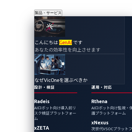
製品・サービス
パナソニック オー
こんにちは
GenAI
です
あなたの効率性を向上させます
トモーティブシス
テムズ、トレンド
なぜVicOneを選ぶべきか
マイクロ、VicOne
設計・検証
運用・対応
Radeis
Rthena
が 自動車の次世代
AIロボット向け導入前リ
AIロボット向け監視・
スク検証プラットフォー
護プラットフォーム
コックピットシス
ム
xNexus
xZETA
次世代VSOCプラット