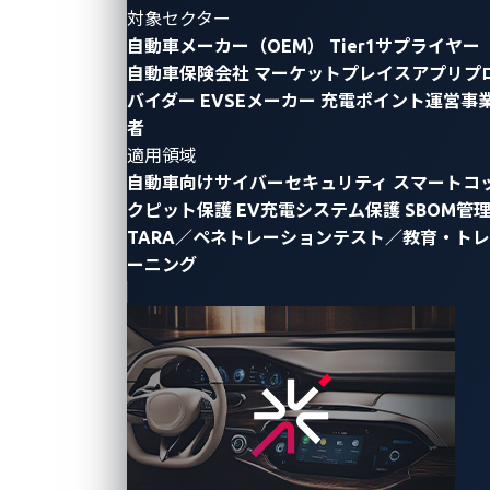
対象セクター
自動車メーカー（OEM）
Tier1サプライヤー
自動車保険会社
マーケットプレイスアプリプ
バイダー
EVSEメーカー
充電ポイント運営事
者
適用領域
自動車向けサイバーセキュリティ
スマートコ
クピット保護
EV充電システム保護
SBOM管
TARA／ペネトレーションテスト／教育・トレ
パナソニック オートモーティブシステムズ株式会社
ーニング
（代表取締役社長：永易正吏、本社：神奈川県横浜
市、以下、パナソニック オートモーティブ）、トレン
ドマイクロ株式会社（代表取締役社長 兼 CEO：エバ・
チェン、本社：東京都渋谷区、以下、トレンドマイク
ロ)、VicOne Inc.（CEO：マックス・チェン、以下、
VicOne）は、車のインフォテインメントシステム
※1
（IVI：In-Vehicle Infotainment）
を中心とした次世