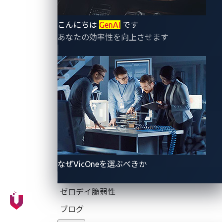
代コックピットシステムへのサイバー攻撃に対抗する
仮想化セキュリティソリューションの有効性を実証し
こんにちは
GenAI
です
ました。
あなたの効率性を向上させます
※1 IVI (In-Vehicle Infotainment) は、ドライバーや同乗者が必
要とする情報やエンターテインメントを提供する車載機器で
す。
パナソニック オートモーティブとトレンドマイクロ
は、2018年より、安全な自動運転・コネクテッドカー
なぜVicOneを選ぶべきか
の実現を目指し、自動運転・コネクテッドカーに対す
るサイバー攻撃を検出および防御するサイバーセキュ
ゼロデイ脆弱性
リティソリューションの開発に取り組んできました。
本発表は、2018年から行っている共同開発に加え、自
ブログ