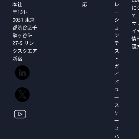
Co
本社
応
レ
に
〒151-
ー
て
0051 東京
シ
サ
都渋谷区千
ョ
イ
駄ヶ谷5-
ン
情
27-5 リン
テ
護
クスクエア
ス
新宿
ト
ガ
イ
ド
ユ
ー
ス
ケ
ー
ス
パ