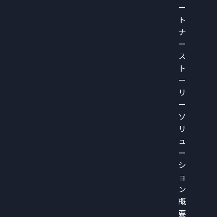
ー
ト
ナ
ー
ス
ト
ー
リ
ー
ソ
リ
ュ
ー
シ
ョ
ン
概
要