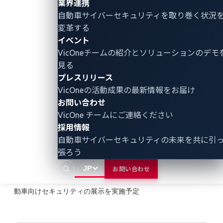
業界連携
次世代コックピットシステムを保護します。
自動車サイバーセキュリティ
を取り巻く状況
変革する
今後、パナソニック オートモーティブ、トレンドマイ
イベント
クロ、VicOneは、本実証で得られた知見をもとに技術
VicOneチームの紹介とソリューションのデモ
要件の検討を進め、仮想化セキュリティソリューショ
見る
ンを搭載した次世代コックピットシステムの実用化を
プレスリリース
目指します。
VicOneの活動成果の最新情報をお届け
お問い合わせ
なお、本内容については、1月25日（水）から27日
VicOne チームにご連絡ください
（金）まで東京ビックサイトで開催される第15回オー
採用情報
※3
トモーティブワールド
にて紹介します。
自動車サイバーセキュリティの未来を共に引
張ろう
※3 車載分野における総合展示会。コネクティッド・カー
JP
お問い合わせ
EXPOトレンドマイクロ出展ブース（ブース番号 48-7）にて自
動車向けセキュリティの展示を実施予定