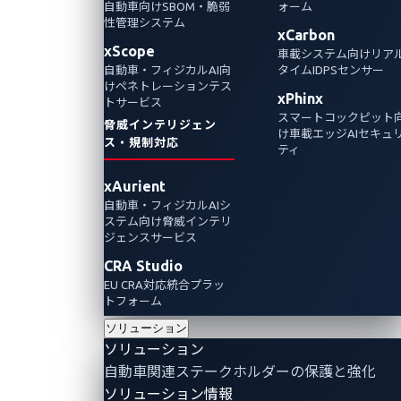
テム向け仮想化セ
自動車向けSBOM・脆弱
ォーム
性管理システム
xCarbon
xScope
車載システム向けリア
キュリティソリュ
自動車・フィジカルAI向
タイムIDPSセンサー
けペネトレーションテス
xPhinx
トサービス
ーションを実証
スマートコックピット
脅威インテリジェン
け車載エッジAIセキュ
ス・規制対応
ティ
2023年1月23日
xAurient
VicOne
自動車・フィジカルAIシ
ステム向け脅威インテリ
車のインフォテインメントシステム（IVI：In-
ジェンスサービス
Vehicle Infotainment）を中心とした次世代コ
CRA Studio
ックピットシステムへのサイバー攻撃に対抗
EU CRA対応統合プラッ
トフォーム
する仮想化セキュリティソリューションの有
効性を実証しました。
ソリューション
ソリューション
自動車関連ステークホルダーの保護と強化
ソリューション情報