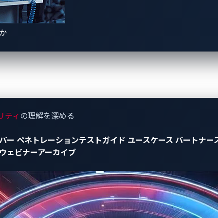
スにて、P3デジタルサービスの主力製品の一つであるSPARQ A
リューション「AI Guardian」のデモンストレーションが披露
きか
ーソナル・アシスタントは、ドライバーにハンズフリー操作、
ント（IVI）システムです。VicOne の製品「Smart Cockp
うな AI搭載アプリケーションを、AIプロンプト・インジェクシ
ソリューションです。
フォテインメント・プラットフォームは、200を超えるアプリや機
ゲーションなどの便利な機能も備えられ、数多くのサービスや
リティ
の理解を深める
ちょっとしたお買い物先へのドライブから大陸を横断する長い
パー
ペネトレーションテストガイド
ユースケース
パートナー
ウェビナーアーカイブ
のサイバーセキュリティ・アーキテクトであるJay Yanezaが、1
S）シアターにて 「生成AI：SDV時代の自動車製品セキュリティリ
ビスを活用し、リソースの制約、データ過多、UN-R155への対
いるのか、UDトラックス社の事例を基に解説します。