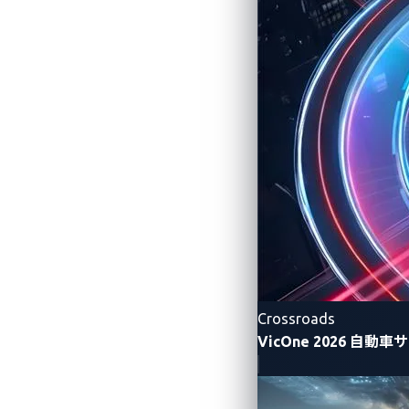
■P3デジタルサービ
Marius Mailat氏の
ドライバーは、当社のAI音声パーソナ
り、いつでも車内のBGMを変えたりすること
リスクに対処します。VicOneが提供
性を、ドライバーがフルに活用すること
■VicOne最高経営
「AI Guardian」は、サイバー脅威
Crossroads
視・保護し、予期せぬプライバシー侵害
VicOne 2026 
全性をご紹介できることを誇りに思いま
役割を果たすでしょう。