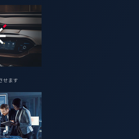
させます
リー操作、ナビゲーションサポート、パーソナライズドアシス
、代表取締役社長 (CEO) エバ・チェン）の子会社で、自
会社（ヴィックワン、東京都新宿区、最高経営責任者（CEO）マ
イダーであるP3デジタルサービスと共に、1月7日米国にて開催予
テムを保護する最先端セキュリティ技術のデモンストレーション