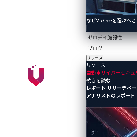
「CES2025」ではP3グループのブー
る、VicOneの車載AIセキュリティ監視ソ
なぜVicOneを選ぶべ
P3デジタルサービスのSPARQ音声パ
されたサポートを提供する、車載インフォテインメ
ゼロデイ脆弱性
である「AI Guardian」は、このよ
ブログ
ラグインによるデータ漏洩から保護する
リソース
P3の主力製品であるSPARQ OSイン
リソース
ナル・アシスタントや、スマート・ナビ
自動車サイバーセキュ
- リソース
続きを読む
この最先端のソリューションがあれば、
レポート
リサーチペー
したものになります。
アナリストのレポート
またCES 2025では他にも、VicOne
Amazon Web Services（AW
本講演では、VicOneがAWSのAIサー
ク管理の課題克服をどのように支援して