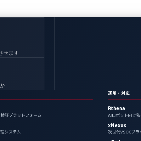
デジタルサービス「CES 
させます
フォテインメント（I
先端セキュリティ技術
きか
披露
運用・対応
Rthena
ク検証プラットフォーム
AIロボット向け
xNexus
管理システム
次世代VSOCプ
操作、ナビゲーションサポート、パーソナライズドアシス