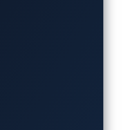
タンスなどの車載AIを保護～
動車向けサイバーセキュリティ分野のリーデ
ックス・チェン）は、車載インフォテインメ
定の「CES 2025」にて、AIベースの
を実施することを発表しました。