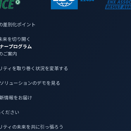
の差別化ポイント
未来を切り開く
ナープログラム
のご案内
リティ
を取り巻く状況を変革する
介とソリューションのデモを見る
について
最新情報をお届け
ェア開発で28年の実績を持つP3デジタルサービスは、現在最も
連絡ください
ィブ OSをベースに、カスタマイズされた車載インフォテインメ
先端のIVIソリューションであり、先進的なトップボトムカスタムHMI（H
リティの未来を共に引っ張ろう
rdware Abstraction Layer）の統合により、自動車メ