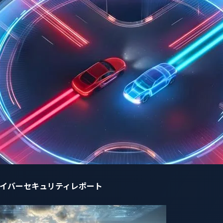
スの最高技術責任者兼マネージング
コメント
ル・アシスタントを使って車の様々な機能をシームレスにコント
ができます。同時にVicOneの「AI Guardian」は、機
するこの信頼性の高いソリューションは、AI音声パーソナル・ア
を可能とし、安心をもたらします。
責任者（CEO） マックス・チェン
がSPARQ AI音声パーソナル・アシスタントにまで及ばないよう
やデータ漏洩を防ぎます。私たちは、P3デジタルサービスと共
自動車サイバーセキュリティレポート
す。この最先端のAI技術は、自動車メーカーが将来の市場にお