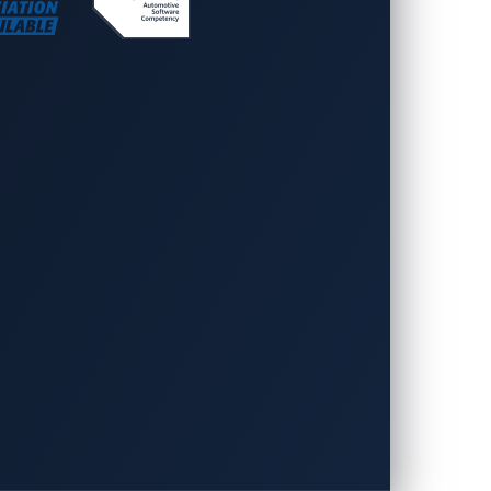
急成長しているIVIオペレーティングシ
ント（IVI）システムを開発していま
uman-Machine Interface）、
ーカーの差別化を後押しします。大手自動車、トラッ