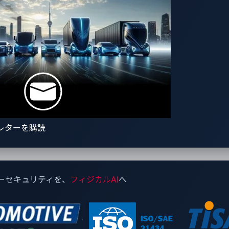
ティ分野におけるイノベーションを牽引し、業界最先端かつ包括的
企業との連携により、各社の専門知識を結集し、自動車メーカー
ー、そして機密データを保護できるよう支援しています。
土）まで開催されます。VicOneのCES 2025（
https://www.ces.t
さい。
レターを購読
ーセキュリティを、
フィジカルAI
へ