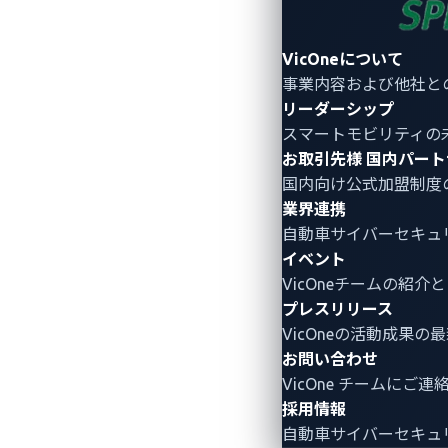
VicOneについて
事業内容および他社と
リーダーシップ
スマートモビリティの
お取引先様
国内パート
国内向け公式加盟制度
業界連携
自動車サイバーセキュ
イベント
VicOneチームの紹
プレスリリース
P3デジタルサービス
VicOneの活動成果の
お問い合わせ
自動車業界のコンサルティングとソフトウ
VicOne チームにご
ステムであるアンドロイド・オートモーテ
採用情報
す。SPARQ OSはP3デジタルサービスの最
自動車サイバーセキュ
サービスレイヤー、VHAL（Vehicle Ha