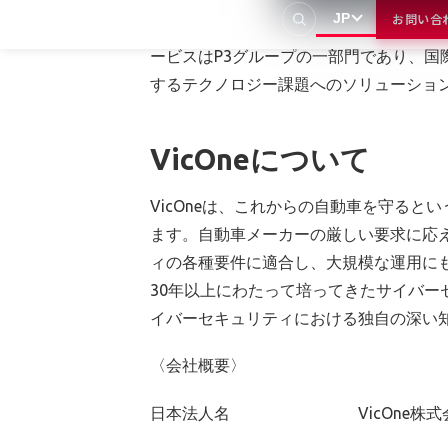
JP
お問い合
ク、オートバイのメーカーはP3デジタルサ
ービスはP3グループの一部門であり、
するテクノロジー課題へのソリューショ
VicOneについて
VicOneは、これからの自動車を守る
ます。自動車メーカーの厳しい要求に応え
ィの各種要件に適合し、大規模な運用にも
30年以上にわたって培ってきたサイバ
イバーセキュリティにおける独自の深い
〈会社概要〉
日本法人名 VicOne株式会社（英語名：