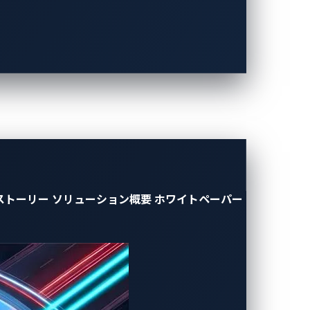
I音声パーソナル・アシスタントを保護す
されます。
ナビゲーションサポート含むパーソナライズ
it Protection」ポートフォリオの一部
ョン、不適切な出力処理、サードパーティ製プ
能を搭載しています。SPARQ 音声パーソ
エンターテイメントを楽しむことができ、
旅のドライブまで、どんな道のりでも充実
ストーリー
ソリューション概要
ホワイトペーパー
月9日午前11時30分（現地時間）から
スク管理の変革」という題名で講演を行います。
応の複雑性といったSDVにおける複雑なリス