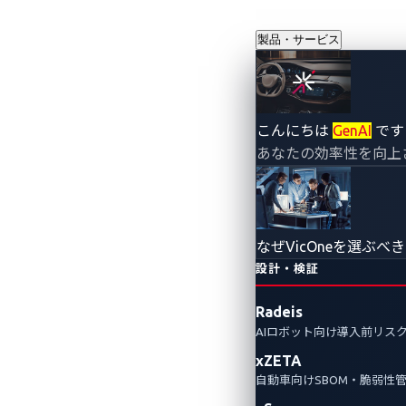
製品・サービス
VicOne×P3
こんにちは
GenAI
です
あなたの効率性を向上
ースの車載イン
を保護する最
なぜVicOneを選ぶべ
レーションを
設計・検証
Radeis
2025年1月6日
AIロボット向け導入前リス
VicOne
xZETA
自動車向けSBOM・脆弱性
～ドライバー向けのハンズフリー