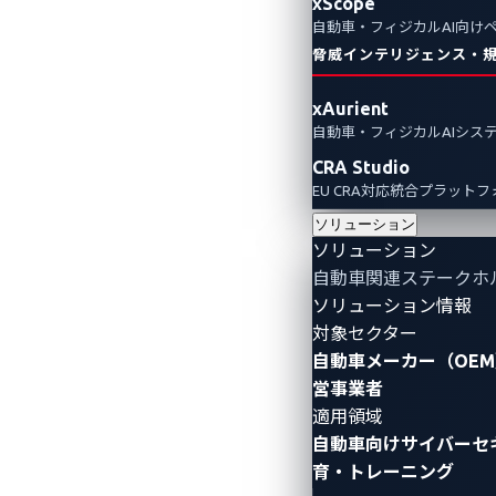
xScope
自動車・フィジカルAI向け
AI
Smart Cockpit Protection
Partnerships
脅威インテリジェンス・
xAurient
自動車・フィジカルAIシス
CRA Studio
EU CRA対応統合プラット
ソリューション
ソリューション
自動車関連ステークホ
ソリューション情報
対象セクター
自動車メーカー（OEM
営事業者
適用領域
自動車向けサイバーセ
育・トレーニング