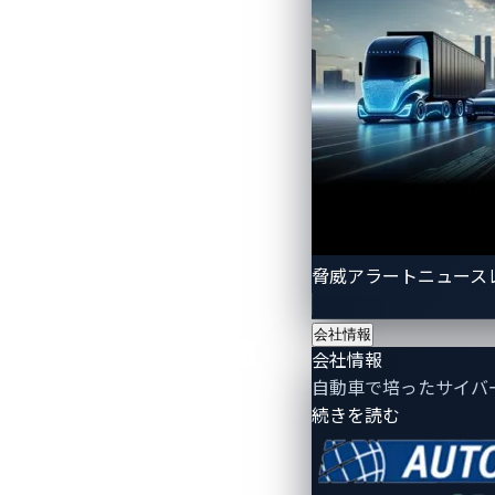
VicOneは、自動車サイバーセキュリ
デジタルサービスなど、業界をリードする
サイバー脅威に先んじ、車両、ドライバ
CES 2025は、1月7日（水）～1月10日（
は、
https://vicone.com/jp/ces
をご覧くだ
脅威アラートニュース
会社情報
会社情報
自動車で培ったサイバ
- 会社情報
続きを読む