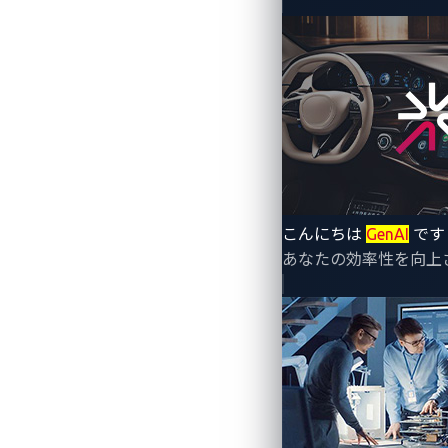
こんにちは
GenAI
です
あなたの効率性を向上
～ドライバー向けのハンズフ
トレンドマイクロ株式会社（東京都新宿区
ィングカンパニーであるVicOne株式
ント（IVI）サービスのリーディングプロバ
車載インフォテインメント（IVI）シス