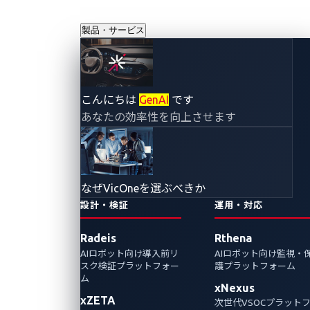
製品・サービス
VicOne × Zero
こんにちは
GenAI
です
あなたの効率性を向上させます
Day Initiative世界
最大規模のゼロデ
なぜVicOneを選ぶべきか
イ脆弱性発見コン
設計・検証
運用・対応
Radeis
Rthena
テスト
AIロボット向け導入前リ
AIロボット向け監視・
スク検証プラットフォー
護プラットフォーム
「Pwn2Own
ム
xNexus
xZETA
次世代VSOCプラット