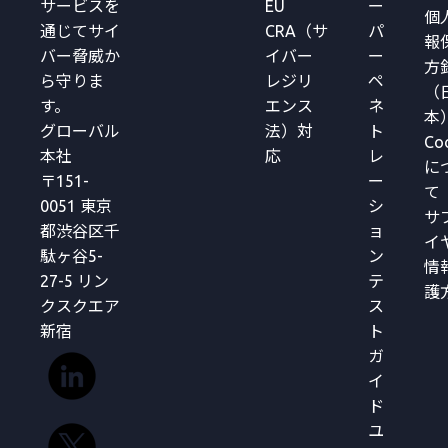
サービスを
EU
ー
個
通じてサイ
CRA（サ
パ
報
バー脅威か
イバー
ー
方
ら守りま
レジリ
ペ
（
す。
エンス
ネ
本
グローバル
法）対
ト
Co
本社
応
レ
に
〒151-
ー
て
0051 東京
シ
サ
都渋谷区千
ョ
イ
駄ヶ谷5-
ン
情
27-5 リン
テ
護
クスクエア
ス
新宿
ト
ガ
イ
ド
ユ