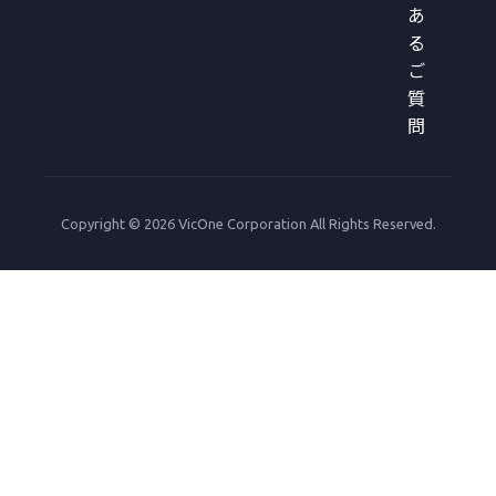
あ
る
ご
質
問
Copyright © 2026 VicOne Corporation All Rights Reserved.