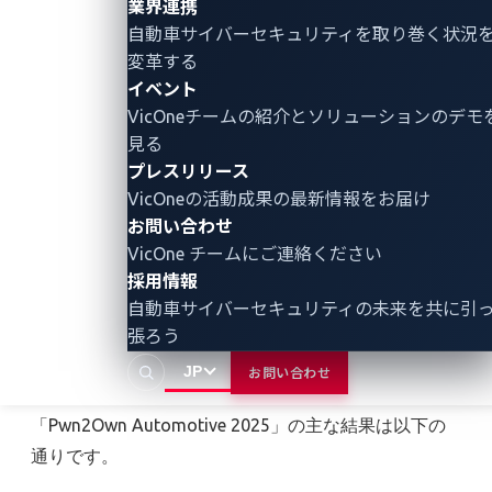
業界連携
（OS）の3つのカテゴリーにおけるセキュリティ
自動車サイバーセキュリティ
を取り巻く状況
チャレンジを行いました。
変革する
イベント
未知、未公開および未報告の脆弱性を発見すると
VicOneチームの紹介とソリューションのデモ
ポイントと賞金が授与され、コンテスト終了時点
見る
で最も多くのポイントを獲得した参加者（チー
プレスリリース
ム）に「Master of Pwn」の称号が与えられまし
VicOneの活動成果の最新情報をお届け
た。
お問い合わせ
VicOne チームにご連絡ください
採用情報
自動車サイバーセキュリティの未来を共に引
■「Pwn2Own Automotive
張ろう
2025」の主な結果
JP
お問い合わせ
「Pwn2Own Automotive 2025」の主な結果は以下の
通りです。