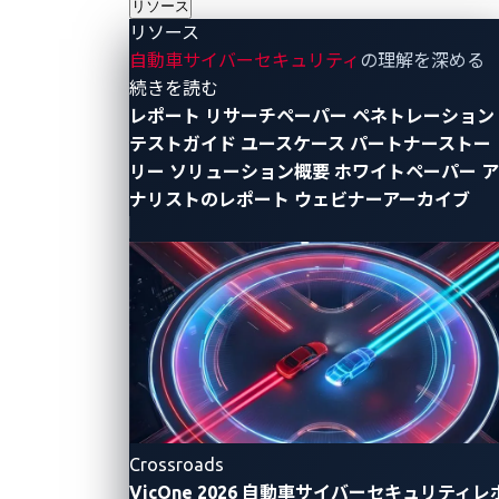
リソース
リソース
自動車サイバーセキュリティ
の理解を深める
- リソース
続きを読む
左から、ZDIのHead of Threat Awareness; Dustin
レポート
リサーチペーパー
ペネトレーション
Childs、Pwn2Own Automotive 2025「Master of
テストガイド
ユースケース
パートナーストー
Pwn」; Sina Kheirkhah、VicOne CEO; Max
リー
ソリューション概要
ホワイトペーパー
ア
Cheng、トレンドマイクロ脅威研究部門バイスプ
ナリストのレポート
ウェビナーアーカイブ
レジデント; Brian Gorenc
「Pwn2Own Automotive」は、Zero Day Initiative
（ZDI）のプラットフォームのもと、世界トップレベ
ルのセキュリティリサーチャーが最新の自動車技術に
対する実環境での検証を行う、世界最大規模のゼロデ
イ脆弱性発見コンテストです。2年目となる今年は、
世界13か国から、21チーム（個人参加を含む）が参加
Crossroads
し、3日間の開催期間中に、合計49のゼロデイ脆弱性
VicOne 2026 自動車サイバーセキュリティレ