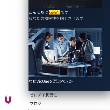
ーであるVicOne株式会社（ヴィックワン、東京都新宿
区、最高経営責任者（CEO）マックス・チェン）は、
こんにちは
GenAI
です
トレンドマイクロが運営する脆弱性発見コミュニティ
あなたの効率性を向上させます
Zero Day Initiative（ZDI）と共同で、ゼロデイ脆弱性
発見コンテスト「Pwn2Own Automotive 2025」を、
2025年1月22日（水)～24日（金)に開催しました。
なぜVicOneを選ぶべきか
ゼロデイ脆弱性
ブログ