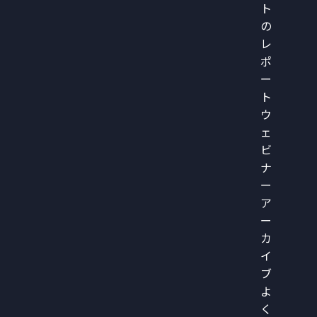
ト
の
レ
ポ
ー
ト
ウ
ェ
ビ
ナ
ー
ア
ー
カ
イ
ブ
よ
く