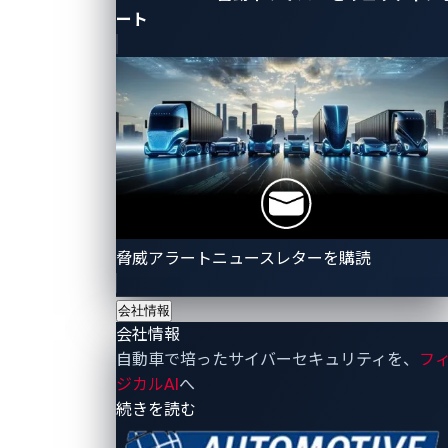
が発見されました。また、「Master of Pwn」※の称
ート
号は、Sina Kheirkhah（イギリス・Summoning Team
社）が獲得しました。
VicOneは、「Pwn2Own Automotive」の開催を通じ
て、SDV時代における包括的なリスク管理体制の構築
と自動車業界全体のサイバーセキュリティレベル向上
に貢献します。
SDVの普及で車両機能がソフトウェアで制御されるこ
脅威アラートニュースレターを購読
とにより、脆弱性の発見や攻撃リスクの増加が懸念さ
れる中、「Pwn2Own Automotive」でのゼロデイ脆弱
会社情報
性発見を通じてセキュリティ対策を強化し、サイバー
会社情報
インシデント防止を促進することで、未来の車両セキ
自動車で培ったサイバーセキュリティを、
フ
ュリティの基盤を築きます。
ジカルAI
へ
- 会社情報
続きを読む
また、本コンテストにおけるセキュリティ検証は、