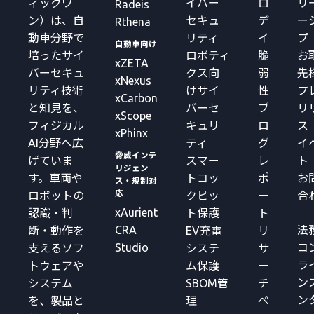
ィックワ
イバー
ロ
リ
Radeis
ン）は、自
セキュ
デ
ー
Rthena
動車分野で
リティ
イ
プ
自動車向け
培ったサイ
ロボティ
脆
お
xZETA
バーセキュ
クス向
弱
先
xNexus
リティ技術
けサイ
性
プ
xCarbon
と知見を、
バーセ
ブ
リ
xScope
フィジカル
キュリ
ロ
ス
xPhinx
AI分野へ広
ティ
グ
イ
脅威インテ
げていま
スマー
レ
ト
リジェン
す。車両や
トコッ
ポ
お
ス・規制対
応
ロボットの
クピッ
ー
合
xAurient
認識・判
ト保護
ト
CRA
法
断・動作を
EV充電
リ
Studio
コ
支えるソフ
システ
サ
ラ
トウェアや
ム保護
ー
ン
システム
SBOM管
チ
ン
を、製品と
理
ペ