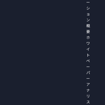
ー
シ
ョ
ン
概
要
ホ
ワ
イ
ト
ペ
ー
パ
ー
ア
ナ
リ
ス