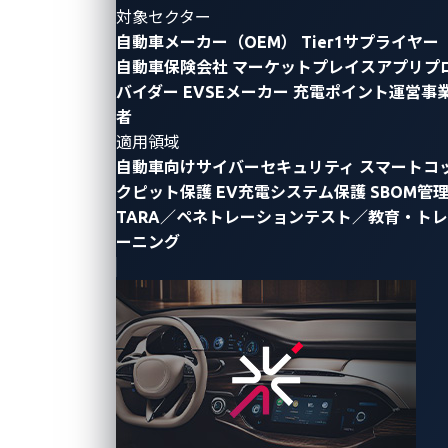
対象セクター
自動車メーカー（OEM）
Tier1サプライヤー
自動車保険会社
マーケットプレイスアプリプ
バイダー
EVSEメーカー
充電ポイント運営事
者
適用領域
自動車向けサイバーセキュリティ
スマートコ
クピット保護
EV充電システム保護
SBOM管
TARA／ペネトレーションテスト／教育・トレ
世界13か国から参加のセキュリティリサーチャーが、
ーニング
SDVとそのエコシステムに関する49のゼロデイ脆弱性
を発見
「Master of Pwn」の称号はSina Kheirkhahに
トレンドマイクロ株式会社（東京都新宿区、代表取
締役社長 (CEO) エバ・チェン）の子会社で、自動車向
けサイバーセキュリティ分野のリーディングカンパニ