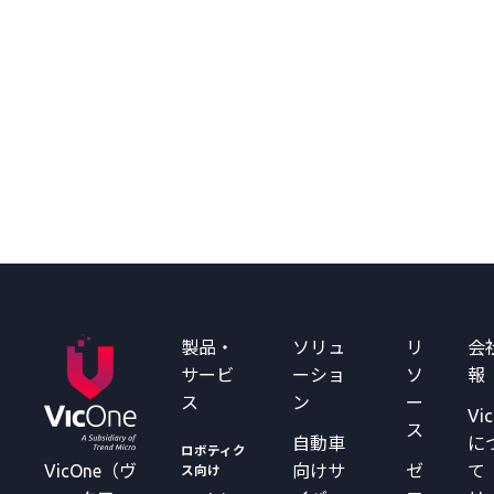
製品・
ソリュ
リ
会
サービ
ーショ
ソ
報
ス
ン
ー
Vi
ス
自動車
に
ロボティク
VicOne（ヴ
向けサ
ゼ
て
ス向け