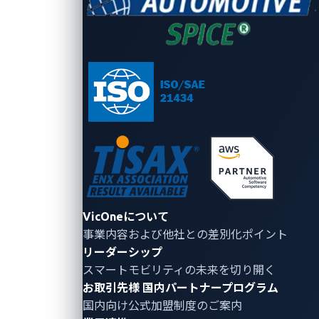
ゼロデイ脆弱性がブラックマーケットに出回る前に早
期発見と迅速な対策を可能にし、サイバー攻撃による
被害を未然に防ぐとともに、製品のセキュリティレベ
ル向上に寄与します。
さらに、セキュリティリサーチャーの脆弱性発見の
功績を広く称え、総額100万米ドルを超える賞金を提
供することで研究を活性化させるとともに、実践的な
環境での経験機会を提供することでセキュリティ人材
を育成し、全体的なセキュリティレベルの向上にも繋
げます。
VicOneについて
事業内容および他社との差別化ポイント
※「Master of Pwn」について
リーダーシップ
「Pwn2Own Automotive 2025」では、車載イン
スマートモビリティの未来を切り開く
お取引先様
国内パートナープログラム
フォテインメント（IVI）システム、電気自動車
国内向け公式加盟制度のご案内
（EV）充電器、オペレーティングシステム