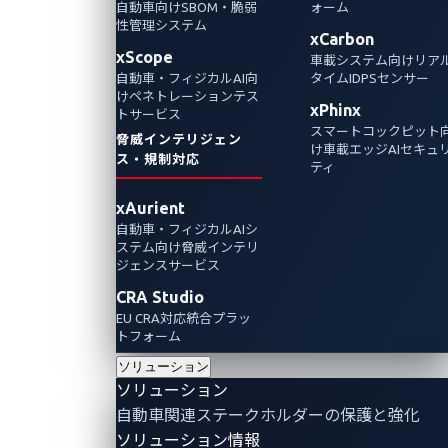
Automotive
自動車向けSBOM・脆弱
ォーム
性管理システム
xCarbon
xScope
車載システム向けリア
2025」を開催
自動車・フィジカルAI向
タイムIDPSセンサー
けペネトレーションテス
xPhinx
トサービス
2025年1月24日
スマートコックピット
脅威インテリジェン
け車載エッジAIセキュ
VicOne
ス・規制対応
ティ
世界13か国から参加のセキュリティリサーチ
xAurient
ャーが、SDVとそのエコシステムに関する49
自動車・フィジカルAIシ
ステム向け脅威インテリ
のゼロデイ脆弱性を発見「Master of Pwn」の
ジェンスサービス
称号はSina Kheirkhahに
CRA Studio
EU CRA対応統合プラッ
Pwn2Own Automotive
Pwn2Own Automotive highlights
トフォーム
Partnerships
Events
ソリューション
ソリューション
自動車関連ステークホルダーの保護と強化
ソリューション情報