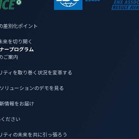
ートナーシップの拡大を図れたことを嬉しく思います。
の差別化ポイント
未来を切り開く
術協会（Consumer Technology Association
ナープログラム
のご案内
h/
）における取り組みの詳細については、
https://vicone.com/j
リティ
を取り巻く状況を変革する
介とソリューションのデモを見る
というビジョンを持ち、自動車産業向けに幅広いサイバーセキュ
最新情報をお届け
るために開発されたVicOneの各ソリューションは、現代の
応えるように設計されています。VicOneは、トレンドマイ
連絡ください
ーセキュリティ技術をベースにしています。自動車サイバーセキ
知見を活かした先見性を提供し、お客様が安全でスマートな車
リティの未来を共に引っ張ろう