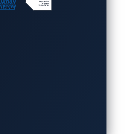
）が主催・運営している総合展示会です。
p/ces
をご覧ください。
リティソフトウェアやサービスを提供してい
車両が必要とする高度なサイバーセキュリテ
クロの子会社であり、トレンドマイクロが
ュリティのグローバルリーダーとして、サ
両を開発できるよう支援しています。