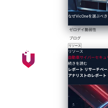
ることで、自動車業界に最先端で包括的
なぜVicOneを選ぶべ
世界最大級のテクノロジー展「CES 20
VicOne×Microsoft
ゼロデイ脆弱性
ブログ
自動車業界のサイバーセキュリティ対策
リソース
参考：
https://vicone.com/jp/compan
リソース
自動車サイバーセキュ
differentiated-automotive-threat-int
- リソース
続きを読む
VicOne×サムスンセミコンダクター
レポート
リサーチペー
アナリストのレポート
ソフトウェア・デファインド・ビーク
～統合サイバーセキュリティソリュ
参考：
https://vicone.com/jp/compan
manufacturer-to-enhance-sdv-cybers