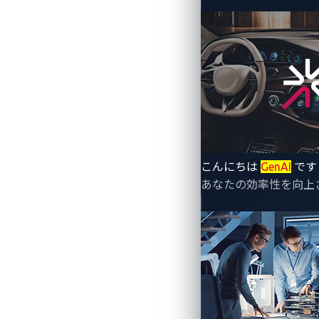
～自動車業界を超えた幅広い
トレンドマイクロ株式会社（東京都新宿区
こんにちは
GenAI
です
ィングカンパニーであるVicOne株式
あなたの効率性を向上
10日（金）に米国で開催された「CES
リーディングカンパニーとの協業を発表
自動車はコネクティビティ、AI、自動運
ー脅威への脆弱性も高まっています。こ
チェーンが犯罪者の主要な標的となって
VicOneは、自動車サイバーセキュリ