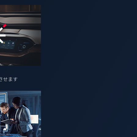
知見を結集し、車両、ドライバー、機密データの保護で自動車
、代表取締役社長 (CEO) エバ・チェン）の子会社で、自
会社（ヴィックワン、東京都新宿区、最高経営責任者（CEO）マッ
させます
 2025」にて、受賞歴のある最先端の自動車サイバーセキュリ
しました。
転システム（ADS）、先進運転支援システム（ADAS）の導
の分野におけるサイバー攻撃は増加の一途をたどり、その手口
います。
ティ分野におけるイノベーションを牽引すべく、幅広い業界のト