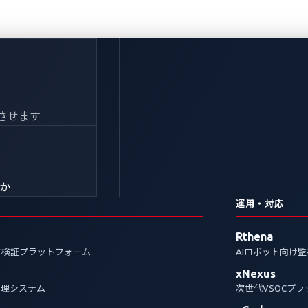
CES 2025」で自動
させます
拓く戦略的パートナー
きか
運用・対応
を結集し、車両、ドライバー、機密データの保護で自動
Rthena
ク検証プラットフォーム
AIロボット向け
xNexus
管理システム
次世代VSOCプ