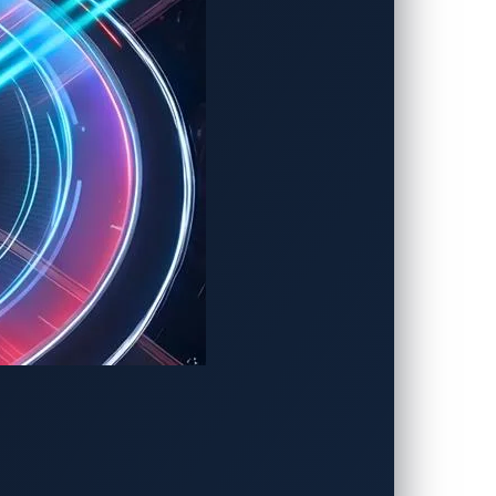
ンストレーションを披露
どの車載AIを保護～
t-ces-2025-for-joint-demonstration-of-
miconductors-to-enable-automakers-