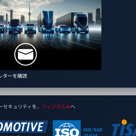
界トップレベルのサイバーセキュリティを披露
ーセキュリティを推進～
y/press-releases/vicone-and-mediatek-demonstrating-industr
するこれらの企業との協業により、進化するサイバー脅威に先
レターを購読
責任者（CEO） マックス・チェンの
ーセキュリティを、
フィジカルAI
へ
では完全なセキュリティ対策は困難です。当社は、あらゆる側
するため、幅広い業界におけるトップ企業との協業を進めてい
にとって飛躍の年となりました。さらに、業界のイノベーター