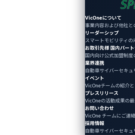
ました。「CES 2025」でさらなるパ
VicOneについて
事業内容および他社と
CES 2025について
リーダーシップ
スマートモビリティの
北米最大のテクノロジー業界団体である全米民生技
お取引先様
国内パート
国内向け公式加盟制度
VicOneのCES 2025（
https://www.ces.tec
業界連携
自動車サイバーセキュ
イベント
VicOneについて
VicOneチームの紹
プレスリリース
VicOneは、これからの自動車を守る
VicOneの活動成果の
ます。自動車メーカーの厳しい要求に応え
お問い合わせ
ィの各種要件に適合し、大規模な運用にも
VicOne チームにご
30年以上にわたって培ってきたサイバ
採用情報
イバーセキュリティにおける独自の深い
自動車サイバーセキュ