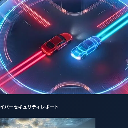
ト（IVI）システムを保護する最先端セキュリティ技術のデモ
作、ナビゲーションサポート、パーソナライズドアシスタンスな
y/press-releases/vicone-and-p3-digital-services-to-team-up-a
V.
ューションを発表
けでなく、自動車製造業界全体のセキュリティ強化へ～
自動車サイバーセキュリティレポート
ny/press-releases/vicone-expands-collaboration-with-nxp-se