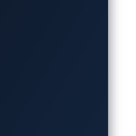
サイバーセキュリティを革新～
動車向けサイバーセキュリティ分野のリーデ
クス・チェン）は、1月7日（火）～１月
ティソリューションの披露と、幅広い業界の
入が進むにつれますます複雑化し、サイバ
は巧妙化しており、自動車製造のサプライ
ップ企業と協働し、多くの専門知識を集結す