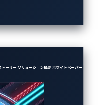
ide-software-developers-with-
ストーリー
ソリューション概要
ホワイトペーパー
タ保護を支援～
system-and-welcomes-leading-chip-