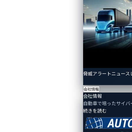
VicOne×MediaTek
自動車テレマティクスと連携した業
～すべてのV2X通信におけるサイバ
参考：
https://vicone.com/jp/compan
automotive-telematics-at-ces-2025
VicOneは、さまざまな業界をリード
脅威アラートニュース
を保護できるよう支援しています。
会社情報
会社情報
■VicOne最高経営
自動車で培ったサイバ
- 会社情報
続きを読む
自動車業界は非常に複雑で、単独の企業
バーセキュリティソリューションを構築
ス移転や、日本への本社移転など、当社