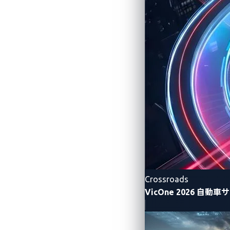
VicOne×P3デジタルサービス
AIベースの車載インフォテインメン
～ドライバー向けのハンズフリー操
参考：
https://vicone.com/jp/compan
secure-ai-based-cockpit-solution
VicOne×NXP® セミコンダクターズN.
最先端の自動車メーカー向けAIソリ
～車両、ドライバー、機密データだ
Crossroads
VicOne 2026 
参考：
https://vicone.com/jp/compa
with-innovative-ai-powered-services