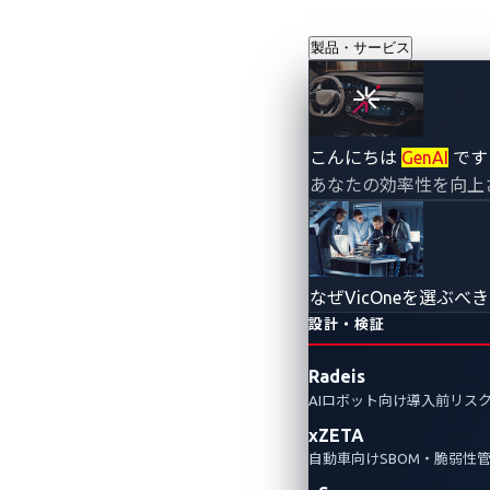
製品・サービス
VicOne、「
こんにちは
GenAI
です
あなたの効率性を向上
ティの未来を
2025年1月10日
VicOne
なぜVicOneを選ぶべ
設計・検証
～自動車業界を超えた幅広い知見
Radeis
AIロボット向け導入前リス
Partnerships
Events
xZETA
自動車向けSBOM・脆弱性