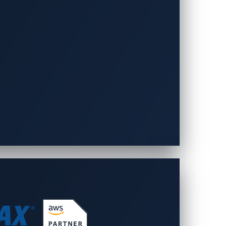
y-leading-cybersecurity-with-
んじ、車両、ドライバー、そして機密データ
コメント
面から車両を確実に保護する包括的なサイ
ます。昨年は、デトロイトへの米国オフィ
と共同で新たな価値創造にも取り組んでき