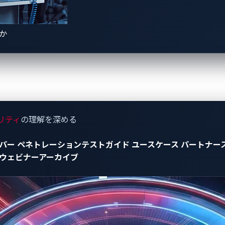
なソリューションを提供しています。
きか
25」にて発表された協業は以下の通りです：
を強化する革新的なDevSecOpsワークフローを実現
y/press-releases/vicone-collaborates-with-microsoft-to-prov
リティ
の理解を深める
elligence
パー
ペネトレーションテストガイド
ユースケース
パートナー
ウェビナーアーカイブ
ル（SDV）のサイバーセキュリティを強化
ーションで、自動車メーカーの規制遵守とユーザーの機密デー
y/press-releases/vicone-effectively-expands-its-partner-eco
ecurity