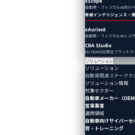
xScope
自動車・フィジカルAI向け
脅威インテリジェンス・
xAurient
自動車・フィジカルAIシス
CRA Studio
EU CRA対応統合プラット
ソリューション
ソリューション
自動車関連ステークホ
ソリューション情報
対象セクター
自動車メーカー（OEM
営事業者
適用領域
自動車向けサイバーセ
育・トレーニング