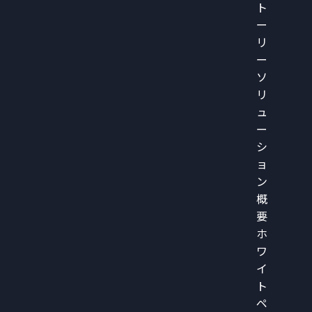
ト
ー
リ
ー
ソ
リ
ュ
ー
シ
ョ
ン
概
要
ホ
ワ
イ
ト
ペ