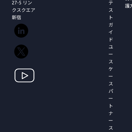
27-5 リン
テ
護
クスクエア
ス
新宿
ト
ガ
イ
ド
ユ
ー
ス
ケ
ー
ス
パ
ー
ト
ナ
ー
ス