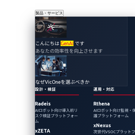
製品・サービス
VicOne、２つの世
こんにちは
GenAI
です
あなたの効率性を向上させます
界的アワードで受
賞
なぜVicOneを選ぶべきか
2023年11月1日
設計・検証
運用・対応
VicOne
Radeis
Rthena
AIロボット向け導入前リ
AIロボット向け監視・
「2023年オートテック・ブレークスルーアワ
スク検証プラットフォー
護プラットフォーム
ード 電気自動車部門 総合充電ステーショ
ム
xNexus
ン・イノベーション年間最優秀賞」および、
xZETA
次世代VSOCプラット