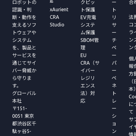
応
ロボットの
クピッ
ー
合
xAurient
認識・判
ト保護
ト
CRA
法
断・動作を
EV充電
リ
Studio
コ
支えるソフ
システ
サ
ラ
トウェアや
ム保護
ー
ン
システム
SBOM管
チ
ン
を、製品と
理
ペ
サービスを
EU
ー
個
通じてサイ
CRA（サ
パ
報
バー脅威か
イバー
ー
方
ら守りま
レジリ
ペ
（
す。
エンス
ネ
本
グローバル
法）対
ト
Co
本社
応
レ
に
〒151-
ー
て
0051 東京
シ
サ
都渋谷区千
ョ
イ
駄ヶ谷5-
ン
情