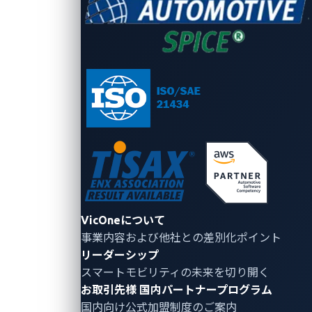
されました。
■「
2023
年サイバーセキュリティ・ブレークスルーア
ワード」
「2023年サイバーセキュリティ・ブレークスルーアワ
ード 統合管理侵入検知ソリューション（IDS）の年間
最優秀賞」の受賞においては、VicOneのフリクション
レス侵入検知・防止システム（IDPS）である、
xCarbonが評価されました。このシステムは、車載ネ
VicOneについて
ットワークを安全に保ちながら以下の項目においてシ
事業内容および他社との差別化ポイント
ステムの信頼性を高めます。
リーダーシップ
スマートモビリティの未来を切り開く
xCarbonは、CPUやメモリのリソースをほとんど
お取引先様
国内パートナープログラム
使わずに、異常なシステム活動やネットワークの
国内向け公式加盟制度のご案内