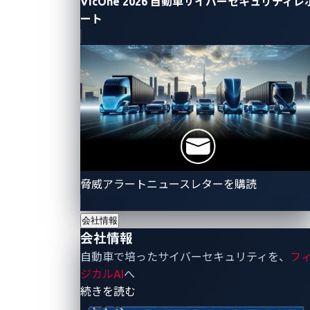
VicOne 2026 自動車サイバーセキュリティレ
を提供。
ート
重要度に基づいた優先順位付けを行い、充電設備
メーカーが悪用される可能性が高い重大な10%の
脆弱性への注力を実現。
国家脆弱性データベース（NVD）よりも27%多
い、ゼロデイ、未公開、公開済みを含む脆弱性を
カバー。
充電設備メーカーが脆弱性やランサムウェアリス
脅威アラートニュースレターを購読
クを積極的に検出し、ソフトウェア物品表
（SBOMs）の管理を一元化することで、潜在的な
会社情報
リスクの特定にかかる作業負担を軽減。
会社情報
自動車で培ったサイバーセキュリティを、
フ
また同アワードでは、15カ国以上から寄せられた
ジカルAI
へ
1,600件以上が審査され、現在、世界の自動車および交
- 会社情報
続きを読む
通技術市場で活躍するトップ企業、技術、製品が表彰