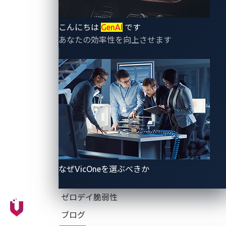
of the Year）」、さらに「サイバーセキュリティ・ブ
レークスルーアワード（CyberSecurity Breakthrough
こんにちは
GenAI
です
Award）」で「統合管理侵入検知ソリューション
あなたの効率性を向上させます
（IDS）の年間最優秀賞（Intrusion Detection Solution
(IDS) of the Year in Unified Management）」を受賞し
たことを発表しました。
これによりVicOneは、「2023年競争戦略リーダーシッ
プアワード（2023 Competitive Strategy Leadership
Award）」と併せて、主要な世界の自動車およびサイ
バーセキュリティ技術産業における卓越した企業、技
術革新、人材を称える年間表彰プログラムのアワード
なぜVicOneを選ぶべきか
3つを受賞しました。
ゼロデイ脆弱性
ブログ
■「
2023
年オートテック・ブレークスルーアワー