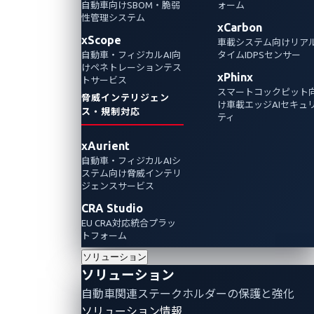
自動車向けSBOM・脆弱
ォーム
「2023年サイバーセキュリティ・ブレークス
性管理システム
ルーアワード 統合管理侵入検知ソリューシ
xCarbon
xScope
車載システム向けリア
ョン（IDS）の年間最優秀賞」
自動車・フィジカルAI向
タイムIDPSセンサー
けペネトレーションテス
xPhinx
トサービス
スマートコックピット
脅威インテリジェン
け車載エッジAIセキュ
ス・規制対応
ティ
xAurient
自動車・フィジカルAIシ
ステム向け脅威インテリ
ジェンスサービス
CRA Studio
EU CRA対応統合プラッ
トフォーム
ソリューション
ソリューション
「
2023
年オートテック・ブレークスルーアワード 電
自動車関連ステークホルダーの保護と強化
気自動車部門 総合充電ステーション・イノベーショ
ソリューション情報