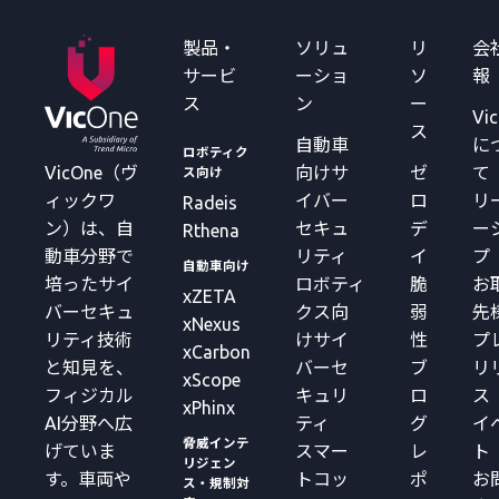
製品・
ソリュ
リ
会
サービ
ーショ
ソ
報
ス
ン
ー
Vi
ス
自動車
に
ロボティク
VicOne（ヴ
向けサ
ゼ
て
ス向け
ィックワ
イバー
ロ
リ
Radeis
ン）は、自
セキュ
デ
ー
Rthena
動車分野で
リティ
イ
プ
自動車向け
培ったサイ
ロボティ
脆
お
xZETA
バーセキュ
クス向
弱
先
xNexus
リティ技術
けサイ
性
プ
xCarbon
と知見を、
バーセ
ブ
リ
xScope
フィジカル
キュリ
ロ
ス
xPhinx
AI分野へ広
ティ
グ
イ
脅威インテ
げていま
スマー
レ
ト
リジェン
す。車両や
トコッ
ポ
お
ス・規制対