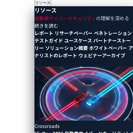
ド」
リソース
リソース
「2023年オートテック・ブレークスルーアワード 電
自動車サイバーセキュリティ
の理解を深める
気自動車部門 総合充電ステーション・イノベーショ
- リソース
続きを読む
レポート
リサーチペーパー
ペネトレーション
ン年間最優秀賞」 は、VicOneの脆弱性管理システム
テストガイド
ユースケース
パートナーストー
および侵入検知・防止システム（IDPS）である、
リー
ソリューション概要
ホワイトペーパー
ア
xZETAを含む電気自動車供給設備（EVSE）保護ソリュ
ナリストのレポート
ウェビナーアーカイブ
ーションに対しての受賞です。そして受賞に際して
は、EVSE保護ソリューションの価値、使いやすさ、機
能性、革新性が高く評価されました。具体的には、本
ソリューションにより以下の事柄が実現しました。
脆弱性管理のプロセスを6ヶ月から2週間に大幅短
縮。
VicOneの特許出願中の仮想パッチ技術を活用し、
ベンダーパッチリリース前の効果的な緩和策とし
Crossroads
て、充電設備メーカーに平均102日間の事前保護