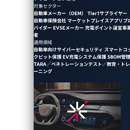
ン年間最優秀賞」および、
対象セクター
自動車メーカー（OEM）
Tier1サプライヤー
「
2023
年サイバーセキュリティ・ブレークスルーアワ
自動車保険会社
マーケットプレイスアプリプ
ード 統合管理侵入検知ソリューション（
IDS
）の年
バイダー
EVSEメーカー
充電ポイント運営事
間最優秀賞」
者
適用領域
自動車向けサイバーセキュリティ
スマートコ
クピット保護
EV充電システム保護
SBOM管
トレンドマイクロ株式会社（東京都渋谷区、代表取締
TARA／ペネトレーションテスト／教育・トレ
役社長 (CEO) エバ・チェン）の子会社で、自動車向け
ーニング
サイバーセキュリティ分野のリーディングカンパニー
であるVicOne（ビックワン、東京都・渋谷区、最高経
営責任者（CEO） マックス・チェン）は、10月31
日、「2023年オートテック・ブレークスルーアワード
（AutoTech Breakthrough Award）」で電気自動車
（EV）部門の「総合充電ステーション・イノベーショ
ン年間最優秀賞（Overall Charging Station Innovation