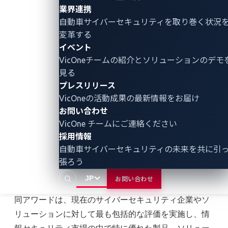
脅威、悪意ある攻撃、さらにはCANの異常を効率
業界連携
的に検出します。モジュラー設計により、自動車
自動車サイバーセキュリティ
を取り巻く状況
メーカーは電子制御ユニット（ECU）の特性や車
変革する
両のアーキテクチャに基づき、必要に応じて特定
イベント
の検出機能を有効化または無効化できます。これ
VicOneチームの紹介とソリューションのデモ
により、リソースの浪費を減らすことができま
見る
プレスリリース
す。
VicOneの活動成果の最新情報をお届け
xCarbonは102日に渡って先進的な保護を提供する
お問い合わせ
ことで、攻撃パターンを精密な検出ルールに変換
VicOne チームにご連絡ください
します。このため、ほぼゼロの誤検知を実現し、
採用情報
検出エンジンの精度を高めています。また、異な
自動車サイバーセキュリティの未来を共に引
るECUにわたる攻撃の文脈を視覚化し、迅速な調
張ろう
査を支援します。
JP
お問い合わせ
同アワードは、現在のサイバーセキュリティ企業やソ
リューションに対して最も包括的な評価を実施し、情
報セキュリティ市場の中で特に優れた製品、ソリュー