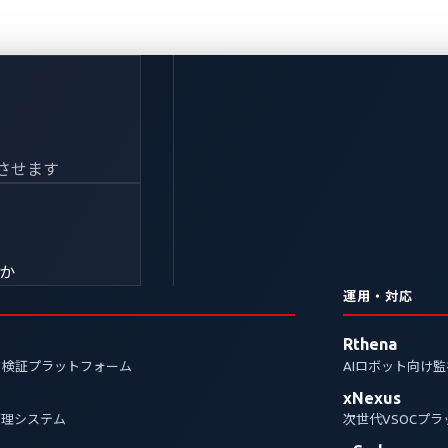
エレクトロビット、製品互
させます
ーセキュリティを強化
きか
運用・対応
ム「xCarbon」が、エレクトロビットの車載OS「EB cor
Rthena
フトウェア・デファインド・ビークル）開発におけるセ
ク検証プラットフォーム
AIロボット向け
市場投入期間の短縮を実現。両社の連携が、次世代車両
xNexus
管理システム
次世代VSOCプ