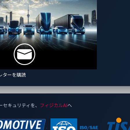
ロビット「EB corbos Linux」の統合アーキテクチャと脅威検
システム「xCarbon」
に適応するため、スムーズかつ精密な性能を追求して設計され
レターを購読
として開発され、現在では仮想マシンやコンテナ環境を通じた
両セキュリティオペレーションセンター）機能を実装でき、単
ます。加えて、クラウドへは重要なセキュリティイベントのみ
ことが可能です。
ーセキュリティを、
フィジカルAI
へ
 corbos Linux」