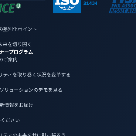
た設計を持ち、最高水準の品質とコンプライアンス基準を満た
。
厳格な検証プロセスを経ており、自動車メーカーやサプライヤ
の差別化ポイント
未来を切り開く
ナープログラム
任者（CEO）マックス・チェンのコメン
のご案内
のスピードは非常に重要です。「
EB corbos Linux
」のような事
リティ
を取り巻く状況を変革する
クルの短縮の一助となるでしょう。今回の互換性認証により「
x
知を減らし、検証の負担を軽減することで、自動車メーカーの
介とソリューションのデモを見る
最新情報をお届け
robit）について
連絡ください
向け組み込み／コネクテッドソフトウェア製品・サービスをグロ
リティの未来を共に引っ張ろう