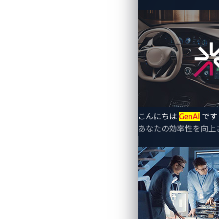
～
VicOne
の車載侵入検知・防御シ
発におけるセキュリティリスク低
こんにちは
GenAI
です
あなたの効率性を向上
トレンドマイクロ株式会社（東京都新宿
ングカンパニーである
VicOne
株式会社（
ソフトウェアのグローバルベンダーであ
ム（
IDS/IPS
）「
xCarbon
」が、エレクト
ことを発表しました。これにより、自動
対応を効率化し、開発期間の短縮とリス