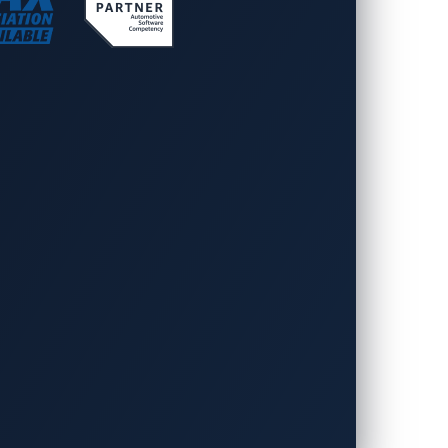
すように開発された、オープンソースベー
ーは互換性のある製品をより効率的に採用
ト
前統合されたプラットフォームは、ますま
Carbon
」は、独自の自動車向け脅威イン
市場投入期間短縮という目標を支援しま
ーバルに提供する車載 ソフトウェアのリ