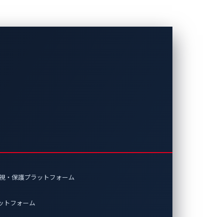
換によりSDV
bos Linux」との互換性認証を取得
キュリティ対応が効率化され、OEM
監視・保護プラットフォーム
の安全性と開発の加速を実現します。
ラットフォーム