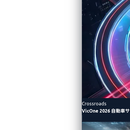
Crossroads
VicOne 2026 