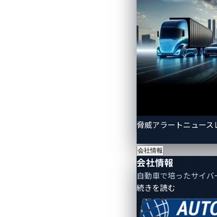
図：VicOne「xCarbon」とエレクト
■製品の特長
VicOne
の車載侵入検知・防御
「
xCarbon
」は、車両の急速な技術革新
脅威アラートニュース
次世代のイーサネットファイアウォール
AI
を活用することで、車両内に
VSOC
（車
会社情報
全体にわたるまで脅威検知範囲を強化し
会社情報
クラウド処理コストを最大
60
％削減する
自動車で培ったサイバ
- 会社情報
続きを読む
エレクトロビットの車載OS「EB