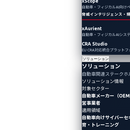
xScope
自動車・フィジカルAI向け
脅威インテリジェンス・
xAurient
自動車・フィジカルAIシス
CRA Studio
EU CRA対応統合プラット
ソリューション
ソリューション
自動車関連ステークホ
ソリューション情報
対象セクター
自動車メーカー（OEM
営事業者
適用領域
自動車向けサイバーセ
育・トレーニング