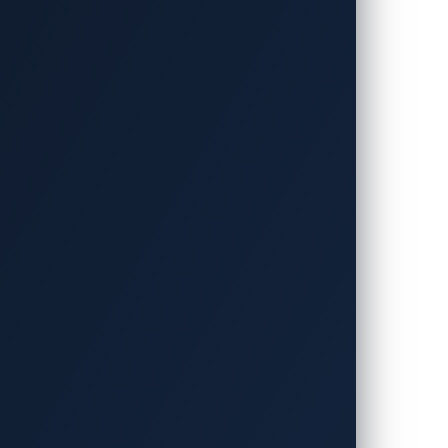
EB corbos Linux
」に適合、
SDV
開
向けサイバーセキュリティ分野のリーディ
ス・チェン）は、車載組込・コネクテッド
加し、当社の車載侵入検知・防御システ
orbos Linux
」との互換性認証を取得した
ド・ビークル）開発におけるセキュリティ