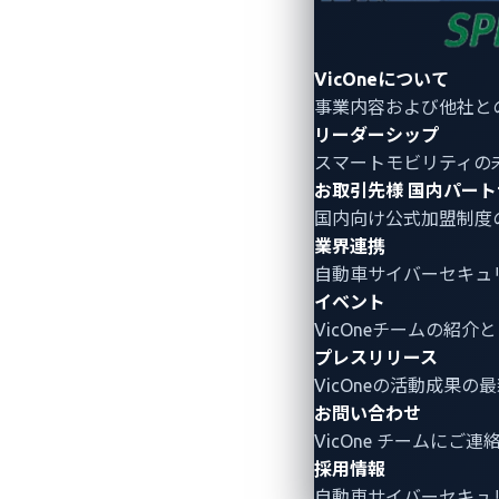
「
EB corbos Linux
」は、安全性に整合し
スの車載オペレーティングシステムです
VicOneについて
統合されるすべてのアプリケーションは
事業内容および他社と
することができます。
リーダーシップ
スマートモビリティの
お取引先様
国内パート
■VicOne 最高経営責
国内向け公式加盟制度
業界連携
自動車メーカーにとって、市場投入まで
自動車サイバーセキュ
す複雑化する車両環境における検証サイ
イベント
テリジェンスに基づくルールにより誤検
VicOneチームの紹
す。
プレスリリース
VicOneの活動成果の
お問い合わせ
エレクトロビット（Elekt
VicOne チームにご
採用情報
エレクトロビットは、先進の自動車業界
自動車サイバーセキュ