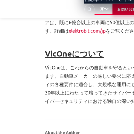
ーディングカンパニーです。エレクトロ
JP
お問い合
ュリティ、自動運転、関連ツール、ユー
アは、既に6億台以上の車両に50億以上
す。詳細は
elektrobit.com/jp
をご覧くだ
VicOneについて
VicOneは、これからの自動車を守る
ます。自動車メーカーの厳しい要求に応え
ィの各種要件に適合し、大規模な運用にも
30年以上にわたって培ってきたサイバ
イバーセキュリティにおける独自の深い
About the Author