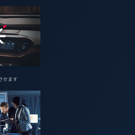
ステム「
xCarbon
」がエレクロトビットの車載
OS
「
減と市場投入期間短縮を実現～
させます
区、代表取締役社長
(CEO)
エバ・チェン）の子会社で、自動車
ヴィックワン、東京都新宿区、最高経営責任者（
CEO
）マック
るエレクトロビット（
Elektrobit
）の製品互換性プログラムへ参
ロビットの自動車向けオペレーティングシステム（
OS
）「
EB c
車メーカーやサプライヤーの
SDV
（ソフトウェア・デファイン
ク低減を実現します。