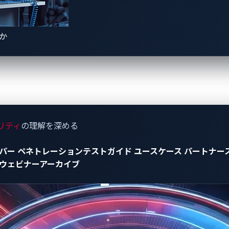
SDV
時代の複雑化する
E/E
（電子
/
電気）アーキテクチャへの対
きか
前検証済みで、即時導入可能な」サイバーセキュリティソリュ
の負担を軽減し、テスト工程を簡素化することで市場投入まで
進を強力にサポートします。
リティ
の理解を深める
パー
ペネトレーションテストガイド
ユースケース
パートナー
ウェビナーアーカイブ