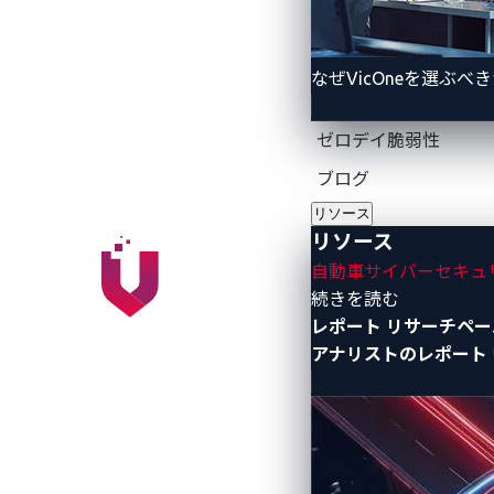
自動車メーカーおよびサプライヤーは、
直面しています。
なぜVicOneを選ぶべ
今回の適合性認証により、
VicOne
は「事
により、
OEM
やサプライヤーの検証作業
ゼロデイ脆弱性
成を支え、将来を見据えた
SDV
戦略の推
ブログ
リソース
リソース
自動車サイバーセキュ
- リソース
続きを読む
レポート
リサーチペー
アナリストのレポート