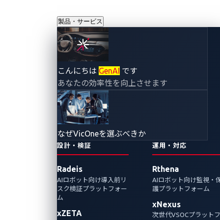
製品・サービス
こんにちは
GenAI
です
あなたの効率性を向上させます
なぜVicOneを選ぶべきか
設計・検証
運用・対応
Radeis
Rthena
AIロボット向け導入前リ
AIロボット向け監視・
スク検証プラットフォー
護プラットフォーム
ム
xNexus
xZETA
次世代VSOCプラット