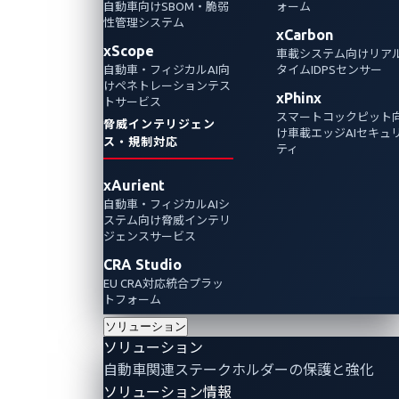
自動車向けSBOM・脆弱
ォーム
性管理システム
xCarbon
xScope
車載システム向けリア
自動車・フィジカルAI向
タイムIDPSセンサー
けペネトレーションテス
xPhinx
トサービス
スマートコックピット
脅威インテリジェン
け車載エッジAIセキュ
ス・規制対応
ティ
xAurient
自動車・フィジカルAIシ
ステム向け脅威インテリ
ジェンスサービス
CRA Studio
EU CRA対応統合プラッ
トフォーム
ソリューション
ソリューション
自動車関連ステークホルダーの保護と強化
ソリューション情報