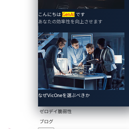
こんにちは
GenAI
です
あなたの効率性を向上させます
なぜVicOneを選ぶべきか
ゼロデイ脆弱性
ブログ