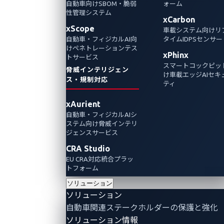
自動車向けSBOM・脆弱
ォーム
性管理システム
xCarbon
xScope
車載システム向けリ
自動車・フィジカルAI向
タイムIDPSセンサー
けペネトレーションテス
xPhinx
トサービス
スマートコックピッ
脅威インテリジェン
け車載エッジAIセキ
ス・規制対応
ティ
xAurient
自動車・フィジカルAIシ
ステム向け脅威インテリ
ジェンスサービス
CRA Studio
EU CRA対応統合プラッ
トフォーム
ソリューション
ソリューション
自動車関連ステークホルダーの保護と強化
ソリューション情報