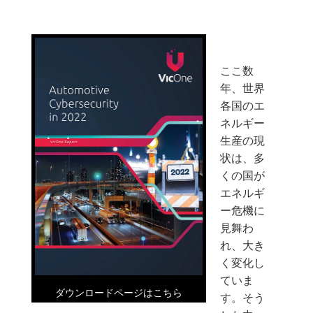
ここ数
年、世界
各国のエ
ネルギー
生産の現
状は、多
くの国が
エネルギ
ー危機に
見舞わ
れ、大き
く変化し
ていま
ダウンロードページはこちら
す。そう