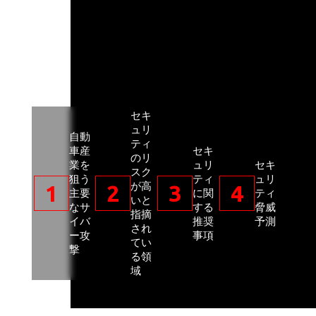
セキ
ュリ
自動
ティ
車産
セキ
のリ
業を
ュリ
セキ
スク
狙う
ティ
ュリ
が高
1
2
3
4
主要
に関
ティ
いと
なサ
する
脅威
指摘
イバ
推奨
予測
され
ー攻
事項
てい
撃
る領
域