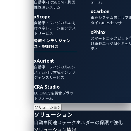
自動車向けSBOM・脆弱
ォーム
す。
性管理システム
xCarbon
xScope
車載システム向けリア
自動車・フィジカルAI向
タイムIDPSセンサー
けペネトレーションテス
xPhinx
トサービス
スマートコックピット
脅威インテリジェン
け車載エッジAIセキュ
ス・規制対応
ティ
xAurient
自動車・フィジカルAIシ
ステム向け脅威インテリ
ジェンスサービス
CRA Studio
EU CRA対応統合プラッ
はじめに"どこを評価するか"
トフォーム
ソリューション
自動車のペンテストで最初に決めるべきは「どこを評
ソリューション
価するか」です。車両システムは複雑で、すべてを網
自動車関連ステークホルダーの保護と強化
羅的に評価することは現実的ではありません。限られ
ソリューション情報