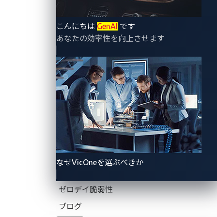
車両全体
こんにちは
GenAI
です
あなたの効率性を向上させます
ECU単体（ハードウェアを含む）
個別ECUの信頼基盤を検証します。具体的な評価対象
は、ブートチェーン、鍵・証明書、デバッグロック、
メモリ保護、署名検証、更新機構などです。
例：パワートレインECU、ボディコントロールECU、
ゲートウェイECU、ADAS ECU、インフォテインメン
トECU等
なぜVicOneを選ぶべきか
車内ネットワーク
（CAN/LIN/FlexRay/Ethernet、診
ゼロデイ脆弱性
断）
ブログ