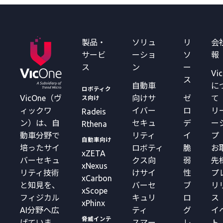
製品・
ソリュ
リ
会
サービ
ーショ
ソ
報
ス
ン
ー
Vi
ス
自動車
に
ロボティク
VicOne（ヴ
向けサ
ゼ
て
ス向け
ィックワ
イバー
ロ
リ
Radeis
ン）は、自
セキュ
デ
ー
Rthena
動車分野で
リティ
イ
プ
自動車向け
培ったサイ
ロボティ
脆
お
xZETA
バーセキュ
クス向
弱
先
xNexus
リティ技術
けサイ
性
プ
xCarbon
と知見を、
バーセ
ブ
リ
xScope
フィジカル
キュリ
ロ
ス
xPhinx
AI分野へ広
ティ
グ
イ
脅威インテ
げていま
スマー
レ
ト