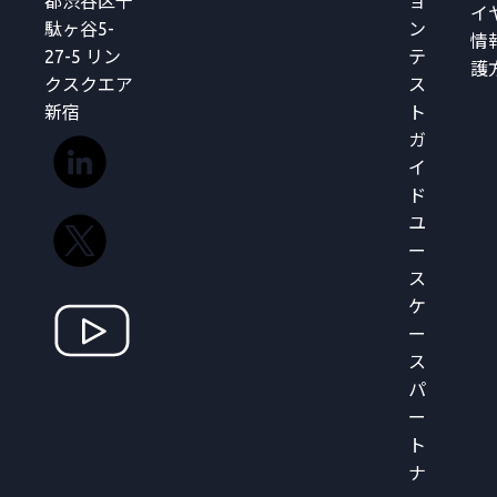
都渋谷区千
ョ
イ
駄ヶ谷5-
ン
情
27-5 リン
テ
護
クスクエア
ス
新宿
ト
ガ
イ
ド
ユ
ー
ス
ケ
ー
ス
パ
ー
ト
ナ