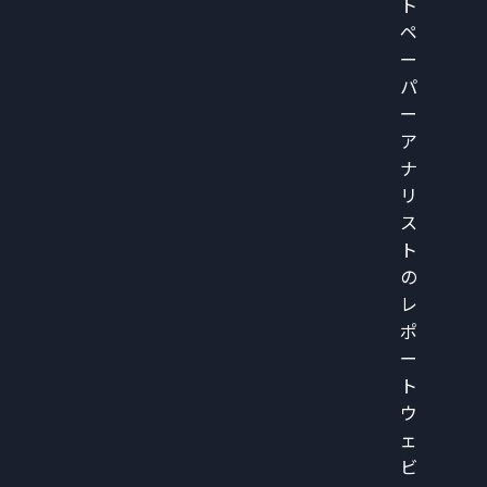
ト
ペ
ー
パ
ー
ア
ナ
リ
ス
ト
の
レ
ポ
ー
ト
ウ
ェ
ビ