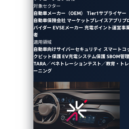
たリソースで最大の効果を得るため、評価対象を体系
対象セクター
自動車メーカー（OEM）
Tier1サプライヤー
的に整理し、優先順位を付けて選定することが重要で
自動車保険会社
マーケットプレイスアプリプ
す。
バイダー
EVSEメーカー
充電ポイント運営事
者
評価対象の5つのレイヤー
適用領域
自動車向けサイバーセキュリティ
スマートコ
クピット保護
EV充電システム保護
SBOM管
本記事では、車両システム全体を以下の5つのレイヤ
TARA／ペネトレーションテスト／教育・トレ
ーに分類して整理します。レイヤーごとに評価の目的
ーニング
や方法が異なるため、この分類を理解することが効果
的なテスト計画の第一歩となります。
ECU単体・ハードウェア
車内ネットワーク
外部インタフェース
オフボードAPI