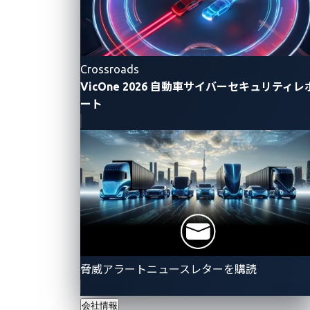
外部インタフェース
（WiFi/BLE/NFC/UWB/RF/セルラ
ー等）
Crossroads
無線・近接IFのネットワークプロトコルや仕様の脆弱
VicOne 2026 自動車サイバーセキュリティレ
性や不備等を確認します。
ート
例：Wi-Fi、Bluetooth、NFC、UWB、RF、セルラー等
【テスト時の留意点】
無線通信を用いる場合は電波法の順守が必須で
す。必要に応じて電磁シールド環境やシミュレー
タを利用するなど配慮が必要になります。
脅威アラートニュースレターを購読
オフボードAPI（サーバ・アプリ・
ID基盤）
会社情報