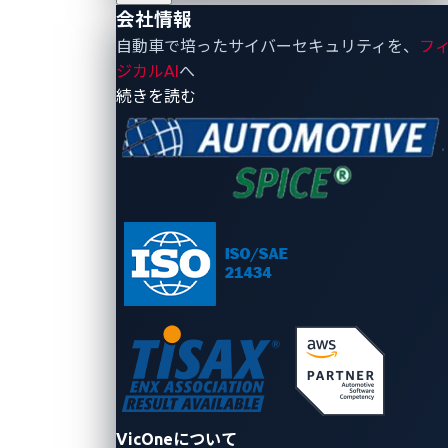
会社情報
バックエンドAPI、モバイルアプリ等のOWASPの脆弱
自動車で培ったサイバーセキュリティを、
フ
性や不備を確認します。
ジカルAI
へ
例：サーバー、API、Web画面、モバイルアプリ等
- 会社情報
続きを読む
車両全体
車両全体に対してより現実的な攻撃者視点で評価しま
す。ECU単体/ネットワークでは見えにくい攻撃面（ア
タックサーフェス）の発見、連鎖的な攻撃パス（例：
外部IF→GW→診断→制御ECU）や、ネットワークや権
限など複数の境界をまたぐ実被害の把握に適します。
一方で、外部到達性がない単体レベルの脆弱性は検出
対象外になりやすい点に留意します。
例：実車、実車同等の統合ベンチ（ECU群＋ネットワ
VicOneについて
ーク構成）