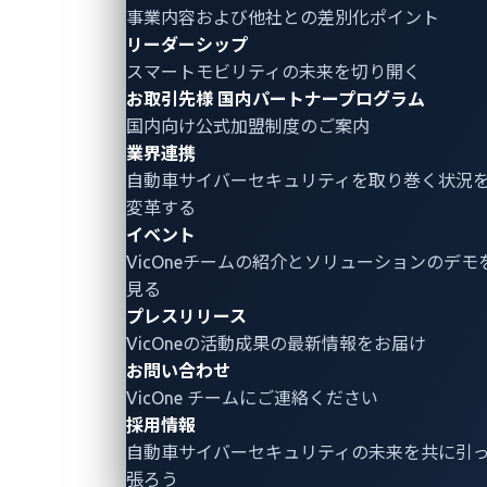
事業内容および他社との差別化ポイント
リーダーシップ
規制視点：
スマートモビリティの未来を切り開く
一部の中国国家標準（GB）では車両単位の試験
お取引先様
国内パートナープログラム
が求められるケースがあり、実車での試験体制を
国内向け公式加盟制度のご案内
前提としたテスト設計が重要となります。
業界連携
自動車サイバーセキュリティ
を取り巻く状況
変革する
また、車載IDSやログ統合監視、バックエンド側
イベント
の検知・遮断までを含む、インシデント対応フロ
VicOneチームの紹介とソリューションのデモ
ー全体を検証するシナリオベースのペネトレーシ
見る
ョンテストも有効です。
プレスリリース
VicOneの活動成果の最新情報をお届け
お問い合わせ
テスト対象の優先順位付け
VicOne チームにご連絡ください
採用情報
どのレイヤーを優先的にテスト対象とするかを決定し
自動車サイバーセキュリティの未来を共に引
ます。優先順位の考え方を以下に示します。
張ろう