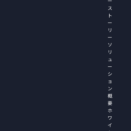
ー
ス
ト
ー
リ
ー
ソ
リ
ュ
ー
シ
ョ
ン
概
要
ホ
ワ
イ