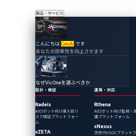
製品・サービス
自動車ペネトレー
こんにちは
GenAI
です
あなたの効率性を向上させます
ションテストの評
価対象
なぜVicOneを選ぶべきか
2026年4月10日
設計・検証
運用・対応
自動車ペネトレーションテストの評価対象と
Radeis
Rthena
なる5つのレイヤー（ECU単体、車内NW、外
AIロボット向け導入前リ
AIロボット向け監視・
部IF、オフボードAPI、車両全体）を解説。影
スク検証プラットフォー
護プラットフォーム
響度、到達性、連鎖可能性の観点からテスト
ム
xNexus
対象の優先順位付けを行う手法を紹介しま
xZETA
次世代VSOCプラット