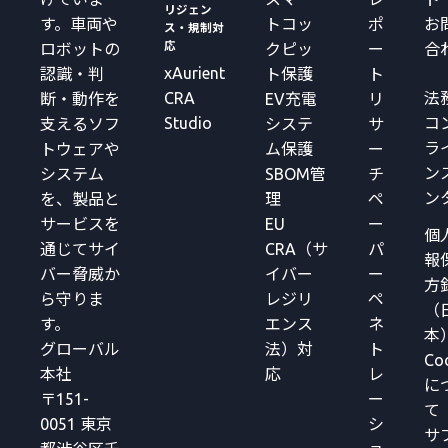
リジェン
す。車両や
トコッ
ポ
お
ス・規制対
応
ロボットの
クピッ
ー
合
xAurient
認識・判
ト保護
ト
CRA
法
断・動作を
EV充電
リ
Studio
コ
支えるソフ
システ
サ
ラ
トウェアや
ム保護
ー
ン
システム
SBOM管
チ
ン
を、製品と
理
ペ
サービスを
EU
ー
個
通じてサイ
CRA（サ
パ
報
バー脅威か
イバー
ー
方
ら守りま
レジリ
ペ
（
す。
エンス
ネ
本
グローバル
法）対
ト
Co
本社
応
レ
に
〒151-
ー
て
0051 東京
シ
サ