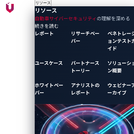
ネットワークプロトコルや仕様の脆弱性や不備、アク
リソース
セス制御の不備等を確認します。
リソース
自動車サイバーセキュリティ
の理解を深める
CANネットワーク：
ドアロックECU、パワートレ
- リソース
続きを読む
インECU、ゲートウェイECU間の診断・制御メッ
レポート
リサーチペー
ペネトレー
セージ等
パー
ョンテスト
イド
Ethernet：
インフォテインメント、ADASシステ
ムのバックボーン接続、DoIP搭載車両等
ユースケース
パートナース
ソリューシ
LIN：
ボディ系ECU（照明、シート、ウィンドウ
トーリー
ン概要
等）のサブネット等
ホワイトペー
アナリストの
ウェビナー
FlexRay：
安全・制御リアルタイム系ネットワー
パー
レポート
ーカイブ
ク（高級車種やADAS）等
ゲートウェイ：
クロスドメインアクセス制御・ロ
グ監視機能等