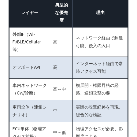
典型的
レイヤー
な優先
理由
度
外部IF（Wi-
ネットワーク経由で到達
Fi/BLE/Cellular
高
可能、侵入の入口
等）
インターネット経由で常
オフボードAPI
高
時アクセス可能
車内ネットワーク
横展開・権限昇格の経
高～中
（GW/診断）
路、連鎖攻撃の要
車両全体（連鎖シ
実際の攻撃経路を再現、
中
ナリオ）
総合的な検証
ECU単体（物理ア
物理アクセスが必要、影
中～低
クセス前提）
響度による