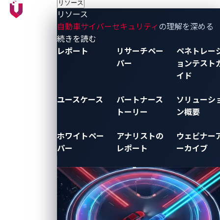
リソース
xAurient
認識・判
ト保護
ト
リソース
CRA
法
断・動作を
EV充電
リ
自動車サイバーセキュリティ
の理解を深める
Studio
コ
支えるソフ
システ
サ
- リソース
続きを読む
ラ
トウェアや
ム保護
ー
レポート
リサーチペー
ペネトレー
ン
システム
SBOM管
チ
パー
ョンテスト
ン
を、製品と
理
ペ
イド
サービスを
EU
ー
個
通じてサイ
CRA（サ
パ
報
ユースケース
パートナース
ソリューシ
バー脅威か
イバー
ー
方
トーリー
ン概要
ら守りま
レジリ
ペ
（
す。
エンス
ネ
本
ホワイトペー
アナリストの
ウェビナー
グローバル
法）対
ト
Co
パー
レポート
ーカイブ
本社
応
レ
に
〒151-
ー
て
0051 東京
シ
サ
都渋谷区千
ョ
イ
駄ヶ谷5-
ン
情
27-5 リン
テ