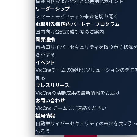
事業内容および他社との差別化ポイント
パ
リーダーシップ
ー
スマートモビリティの未来を切り開く
ア
お取引先様
国内パートナープログラム
ナ
国内向け公式加盟制度のご案内
リ
業界連携
ス
自動車サイバーセキュリティ
を取り巻く状況
ト
変革する
の
イベント
レ
VicOneチームの紹介とソリューションのデモ
ポ
見る
ー
プレスリリース
ト
VicOneの活動成果の最新情報をお届け
ウ
お問い合わせ
ェ
VicOne チームにご連絡ください
ビ
採用情報
ナ
自動車サイバーセキュリティの未来を共に引
ー
張ろう
ア