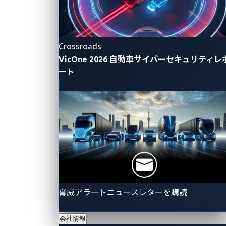
護
クスクエア
ス
新宿
ト
ガ
イ
Crossroads
ド
VicOne 2026 自動車サイバーセキュリティレ
ユ
ート
ー
ス
ケ
ー
ス
パ
ー
ト
ナ
脅威アラートニュースレターを購読
ー
ス
会社情報
ト