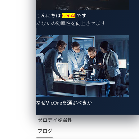
製品・
ソリュ
リ
会
サービ
ーショ
ソ
報
こんにちは
GenAI
です
ス
ン
ー
あなたの効率性を向上させます
Vi
ス
自動車
に
ロボティク
VicOne（ヴ
向けサ
ゼ
て
ス向け
ィックワ
イバー
ロ
リ
Radeis
ン）は、自
セキュ
デ
ー
Rthena
動車分野で
リティ
イ
プ
自動車向け
培ったサイ
ロボティ
脆
お
xZETA
バーセキュ
クス向
弱
先
xNexus
リティ技術
けサイ
性
プ
xCarbon
と知見を、
バーセ
ブ
リ
xScope
なぜVicOneを選ぶべきか
フィジカル
キュリ
ロ
ス
xPhinx
AI分野へ広
ティ
グ
イ
脅威インテ
げていま
スマー
レ
ト
ゼロデイ脆弱性
リジェン
す。車両や
トコッ
ポ
お
ス・規制対
ブログ
応
ロボットの
クピッ
ー
合