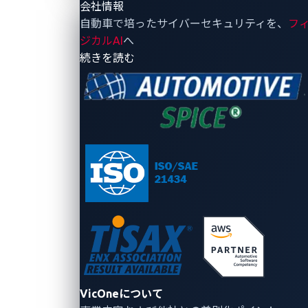
会社情報
ー
自動車で培ったサイバーセキュリティを、
フ
リ
ジカルAI
へ
ー
- 会社情報
続きを読む
ソ
リ
ュ
ー
シ
ョ
ン
概
要
ホ
ワ
イ
ト
ペ
VicOneについて
ー