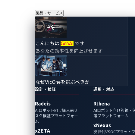
製品・サービス
こんにちは
GenAI
です
ウェビナーアーカ
あなたの効率性を向上させます
イブ
なぜVicOneを選ぶべきか
リソース
› ウェビナーアーカイブ
設計・検証
運用・対応
Radeis
Rthena
AIロボット向け導入前リ
AIロボット向け監視・
スク検証プラットフォー
護プラットフォーム
ム
xNexus
xZETA
次世代VSOCプラット