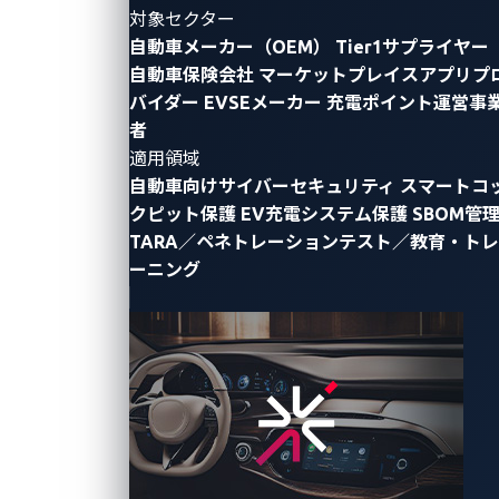
を支える
対象セクター
AIロボット
セキュリ
自動車メーカー（OEM）
Tier1サプライヤー
やAMRの普
ティの考え
自動車保険会社
マーケットプレイスアプリプ
及により変
方と
バイダー
EVSEメーカー
充電ポイント運営事
化する製造
VicOneの
現場のリス
者
取り組み
クを踏ま
適用領域
え、OTセ
自動車向けサイバーセキュリティ
スマートコ
EU AI Actや
キュリティ
CRA時代に
クピット保護
EV充電システム保護
SBOM管
の最新対策
求められる
TARA／ペネトレーションテスト／教育・トレ
を学べるウ
ロボットセ
ーニング
ェビナーで
キュリティ
す。
とは。フィ
2026年6月29
2026年5月19
ジカルAIの
日
日
脅威と設計
段階からの
対策を解説
するウェビ
ナーです。