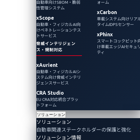
自動車向けSBOM・脆弱
ォーム
ウェビナーアー
ウェビナーアー
性管理システム
カイブ
カイブ
xCarbon
xScope
車載システム向けリア
自動車・フィジカルAI向
タイムIDPSセンサー
けペネトレーションテス
xPhinx
トサービス
スマートコックピット
脅威インテリジェン
け車載エッジAIセキュ
ス・規制対応
ティ
xAurient
OTセキ
フィジカ
自動車・フィジカルAIシ
ュリティ
ルAI領域
ステム向け脅威インテリ
最前線
のサイバ
ジェンスサービス
ーセキュ
フィジカ
CRA Studio
リティリ
EU CRA対応統合プラッ
ルAI時代を
スクとそ
トフォーム
踏まえた
の対策
ソリューション
戦略とレ
ロボティク
ソリューション
イヤーご
スの安
自動車関連ステークホルダーの保護と強化
との具体
全・安心
ソリューション情報
的対策