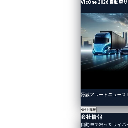
VicOne 2026 
脅威アラートニュース
会社情報
会社情報
自動車で培ったサイバ