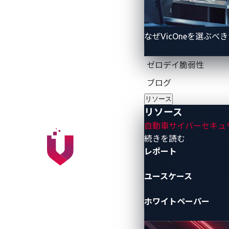
な
なぜVicOneを選ぶべ
ゼロデイ脆弱性
ブログ
リソース
リソース
自動車サイバーセキュ
- リソース
続きを読む
レポート
ユースケース
ホワイトペーパー