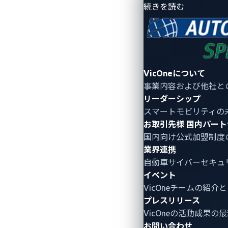
- 会社情報
続きを読む
VicOneについて
事業内容および他社と
リーダーシップ
スマートモビリティの
お取引先様
国内パート
国内向け公式加盟制度
業界連携
自動車サイバーセキュ
セキュリティの知見
イベント
VicOneチームの紹
トレンドマイクロ
が30年以上にわたり
プレスリリース
ってきたサイバーセキュリティの知見
VicOneの活動成果の
基盤に、VicOneは実用性の高い自動車
お問い合わせ