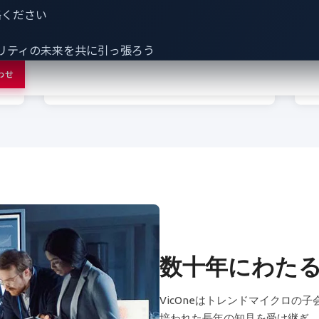
ま
で、サプライチェーン全体と車両のライ
連絡ください
ト
フサイクル全般にわたるセキュリティ対
な
策により、進化する脅威から自動車を守
リティの未来を共に引っ張ろう
の
ります。
わせ
数十年にわた
VicOneはトレンドマイクロの
培われた長年の知見を受け継ぎ