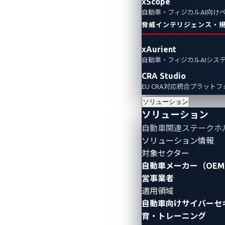
xScope
自動車・フィジカルAI向け
脅威インテリジェンス・
xAurient
自動車・フィジカルAIシス
CRA Studio
EU CRA対応統合プラット
ソリューション
ソリューション
自動車関連ステークホ
ソリューション情報
対象セクター
自動車メーカー（OEM
営事業者
適用領域
自動車向けサイバーセ
育・トレーニング