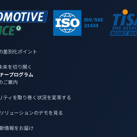
の差別化ポイント
未来を切り開く
ナープログラム
のご案内
リティ
を取り巻く状況を変革する
包括的なソリューション
介とソリューションのデモを見る
培
VicOneは、自動車業界向けに包括的なセ
V
を
キュリティ対策製品・ソリューションを
U
最新情報をお届け
向
提供します。OEMからサプライヤーま