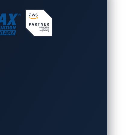
関連法規の理解
icOneは、OEMおよびサプライヤーの
N-R155/156、ISO/SAE 21434などのサイ
バーセキュリティ規制・規格への準拠