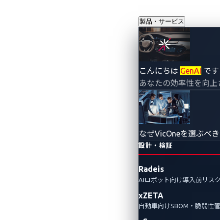
製品・サービス
こんにちは
GenAI
です
あなたの効率性を向上
なぜVicOneを選ぶべ
設計・検証
Radeis
AIロボット向け導入前リス
xZETA
自動車向けSBOM・脆弱性