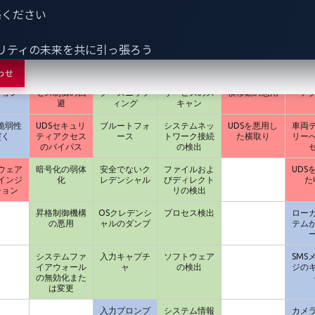
昇格
検出回避
クレデンシャ
発見
水平移動・内
情
連絡ください
ルアクセス
部活動
脆弱性を
信頼性制御の
中間者
ロケーション
リモートサー
中間
リティの未来を共に引っ張ろう
する
回避
(Adversary in
トラッキング
ビスを利用し
the Middle)
た搾取
わせ
インジ
強制的なアク
ネットワー
ネットワーク
ECUを使った
個人
ション
セス制御の回
ク・スニッフ
サービスのス
横移動の悪用
ア
避
ィング
キャン
の脆弱性
UDSセキュリ
ブルートフォ
システムネッ
UDSを悪用し
車両
突く
ティアクセス
ース
トワーク接続
た横取り
リー
のバイパス
の検出
ウェア
暗号化の弱体
安全でないク
ファイルおよ
UDS
インジ
化
レデンシャル
びディレクト
た
ション
リの検出
昇格制御機構
OSクレデンシ
プロセス検出
ロー
の悪用
ャルのダンプ
テム
システムファ
入力キャプチ
ソフトウェア
SMS
イアウォール
ャ
の検出
ジの
の無効化また
は変更
入力プロンプ
システム情報
カメ