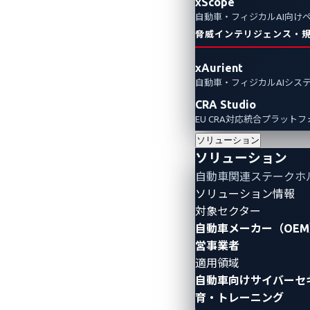
xScope
自動車・フィジカルAI向け
脅威インテリジェンス・
xAurient
自動車・フィジカルAIシス
CRA Studio
EU CRA対応統合プラット
ソリューション
ソリューション
自動車関連ステークホ
ソリューション情報
対象セクター
自動車メーカー（OEM
営事業者
適用領域
自動車向けサイバーセ
育・トレーニング