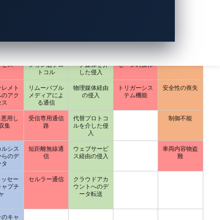
報収集
コマンド＆コ
情報送出
車両機能への
被害規模
ントロール
影響
支援組織
アプリケーシ
C2チャンネル
意図しない車
可用性の喪失
ョンレイヤー
を介した流出
両制御メッセ
プロトコル
ージ
情報への
非アプリケー
他のネットワ
CANバスメッ
制御性の喪失
クセス
ション層プロ
ーク媒体を介
セージの操作
トコル
した侵入
テレメト
リムーバブル
物理媒体経由
トリガーシス
安全性の喪失
へのアク
メディアによ
の侵入
テム機能
セス
る通信
を悪用し
受信専用通信
代替プロトコ
制御不能
収集
路
ルを介した侵
入
カルシス
短距離無線通
ウェブサービ
車両内容物盗
からのデ
信
ス経由の侵入
難
ータ
メッセー
セルラー通信
クラウドアカ
キャプチ
ウントへのデ
ャ
ータ転送
ラのキャ