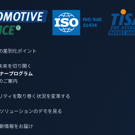
ッピングとは？
の差別化ポイント
イバー攻撃のライフサイクルを構成するステージに分解し、自
未来を切り開く
ているのか、その攻撃手法を理解することで、セキュリティア
ナープログラム
することができます。
のご案内
技術、手順（TTP）の精選された知識ベースとしてITセキュ
Tセキュリティの役割も考慮して、VicOneはMITRE ATT
リティ
を取り巻く状況を変革する
用できる戦術と技術に焦点を当てています。
介とソリューションのデモを見る
最新情報をお届け