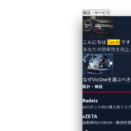
製品・サービス
こんにちは
GenAI
です
あなたの効率性を向上
なぜVicOneを選ぶべ
設計・検証
Radeis
AIロボット向け導入前リス
xZETA
自動車向けSBOM・脆弱性