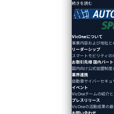
- 会社情報
続きを読む
自動車アタックマ
VicOneについて
事業内容および他社と
自動車アタックマッピングとは、サ
リーダーシップ
スマートモビリティの
することです。攻撃者が何を目指し
お取引先様
国内パート
し、必要な改善策や改良計画を実行
国内向け公式加盟制度
®
MITRE ATT&CK
が敵対者の戦術、
業界連携
います。ひいては自動車産業におけるI
自動車サイバーセキュ
イベント
ッドカーに対するサイバー攻撃に適
VicOneチームの紹
プレスリリース
VicOneの活動成果の
お問い合わせ