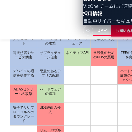
環境操作
初期侵入
不正活動の実
永続化
特権
VicOne チームにご
行
採用情報
不正なセルラ
ドライブバ
コマンド/スク
システムイメ
OSの
自動車サイバーセキュ
ー基地局
イ・コンパチ
リプト インタ
ージの変更
利用
ス
ープリタ
JP
お問い合
不正なWi-Fiア
無線インター
コマンドライ
信頼された実
コード
クセスポイン
フェース経由
ンインターフ
行環境の変更
ェク
ト
の攻撃
ェース
電波妨害やサ
サプライチェ
ネイティブAPI
永続化のため
TEE
ービス妨害
ーン侵害
のUDSの悪用
を
デバイスの通
悪意のあるア
ハード
信を操作する
プリの配信
故障の
ェク
ADASセンサ
ハードウェア
ーへの攻撃
の追加
安全でないプ
UDS経由の侵
ロトコルへの
入
ダウングレー
ド
リムーバブル