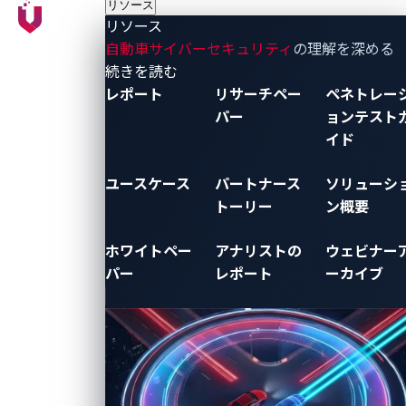
リソース
セ
リソース
ス
自動車サイバーセキュリティ
の理解を深める
す
- リソース
続きを読む
る
レポート
リサーチペー
ペネトレー
攻
パー
ョンテスト
撃
イド
が
可
ユースケース
パートナース
ソリューシ
能
トーリー
ン概要
で
あ
ホワイトペー
アナリストの
ウェビナー
る
パー
レポート
ーカイブ
か
ど
う
か
調
査