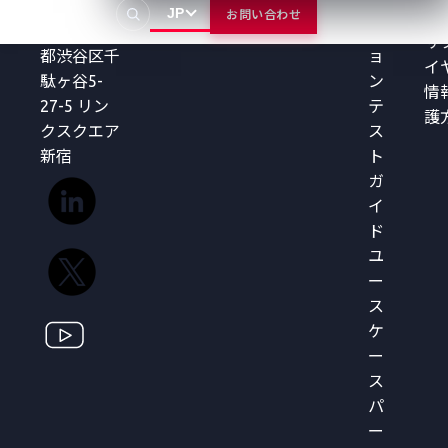
〒151-
ー
JP
お問い合わせ
て
0051 東京
シ
サ
都渋谷区千
ョ
イ
駄ヶ谷5-
ン
情
27-5 リン
テ
護
クスクエア
ス
新宿
ト
ガ
イ
ド
ユ
ー
ス
ケ
ー
ス
パ
ー