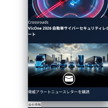
し
ま
し
Crossroads
た。
VicOne 2026 自動車サイバーセキュリティレ
ート
自動車業界のお客さま
のサイバーセキュリテ
ィを加速させるために
脅威アラートニュースレターを購読
デモの依頼 →
会社情報