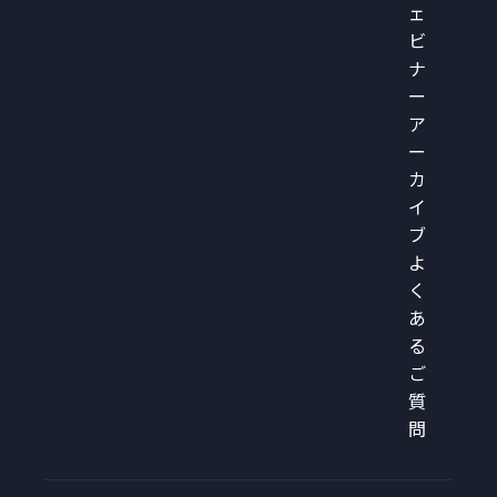
ェ
ビ
ナ
ー
ア
ー
カ
イ
ブ
よ
く
あ
る
ご
質
問