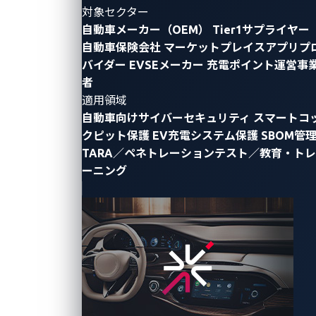
Log4j
対象セクター
の
自動車メーカー（OEM）
Tier1サプライヤー
脆
自動車保険会社
マーケットプレイスアプリプ
弱
バイダー
EVSEメーカー
充電ポイント運営事
性
者
を
適用領域
利
自動車向けサイバーセキュリティ
スマートコ
用
クピット保護
EV充電システム保護
SBOM管
し
TARA／ペネトレーションテスト／教育・トレ
て、
ーニング
特
に
車
両
や
カ
ー
チ