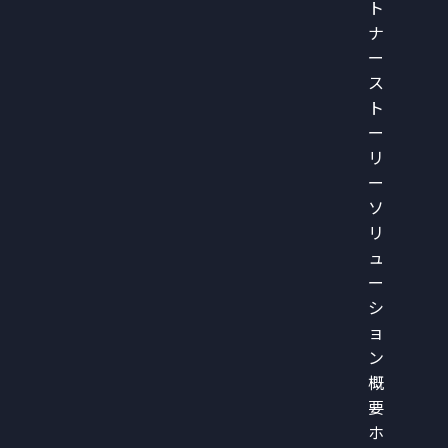
ト
ナ
ー
ス
ト
ー
リ
ー
ソ
リ
ュ
ー
シ
ョ
ン
概
要
ホ