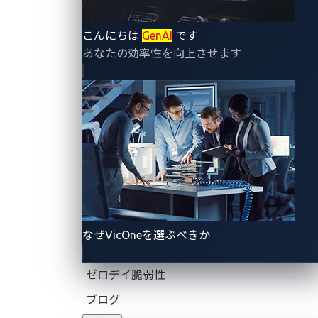
ャ
ー
こんにちは
GenAI
です
ジ
あなたの効率性を向上させます
ャ
ー
に
使
用
さ
れ
る
デ
バ
なぜVicOneを選ぶべきか
イ
ス
ゼロデイ脆弱性
に
ア
ブログ
ク