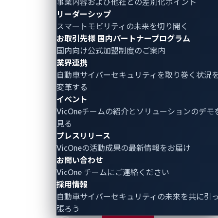
事業内容および他社との差別化ポイント
フィジカル
キュリ
ロ
ス
xPhinx
リーダーシップ
AI分野へ広
ティ
グ
イ
脅威インテ
スマートモビリティの未来を切り開く
げていま
スマー
レ
ト
リジェン
お取引先様
国内パートナープログラム
す。車両や
トコッ
ポ
お
ス・規制対
応
国内向け公式加盟制度のご案内
ロボットの
クピッ
ー
合
xAurient
業界連携
認識・判
ト保護
ト
CRA
法
自動車サイバーセキュリティ
を取り巻く状況
断・動作を
EV充電
リ
Studio
コ
変革する
支えるソフ
システ
サ
ラ
イベント
トウェアや
ム保護
ー
ン
VicOneチームの紹介とソリューションのデモ
システム
SBOM管
チ
ン
見る
を、製品と
理
ペ
プレスリリース
サービスを
EU
ー
個
VicOneの活動成果の最新情報をお届け
通じてサイ
CRA（サ
パ
報
お問い合わせ
バー脅威か
イバー
ー
方
VicOne チームにご連絡ください
ら守りま
レジリ
ペ
（
採用情報
す。
エンス
ネ
本
自動車サイバーセキュリティの未来を共に引
グローバル
法）対
ト
Co
張ろう
本社
応
レ
に