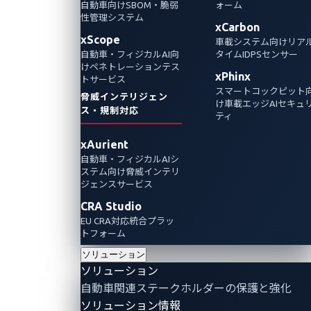
ンに
自動車向けSBOM・脆弱
ォーム
their update procedures
性管理システム
おけ
xCarbon
4.3.5 Threats to vehicles regarding
xScope
る
車載システム向けリア
their external connectivity and
自動車・フィジカルAI向
タイムIDPSセンサー
connections
Log4j
けペネトレーションテス
xPhinx
の脆
トサービス
4.3.6 Threats to vehicle data/code
スマートコックピット
脅威インテリジェン
弱性
4.3.7 Potential vulnerabilities that
け車載エッジAIセキュ
ス・規制対応
ティ
could be exploited if not sufficiently
protected or hardened
xAurient
2021
自動車・フィジカルAIシ
年
ステム向け脅威インテリ
12
ジェンスサービス
月
CRA Studio
23
EU CRA対応統合プラッ
日
トフォーム
Sébastien
ソリューション
Dudek
ソリューション
氏
自動車関連ステークホルダーの保護と強化
は、
ソリューション情報