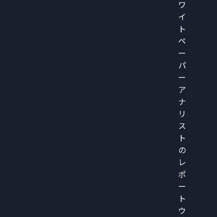
ワ
イ
ト
ペ
ー
パ
ー
ア
ナ
リ
ス
ト
の
レ
ポ
ー
ト
ウ