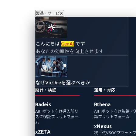
製品・サービス
こんにちは
GenAI
です
あなたの効率性を向上させます
VicOneソリューション
コネ
クテ
xNexus
xZETA
ッド
なぜVicOneを選ぶべきか
カー
UN R155 参照
設計・検証
運用・対応
およ
び充
4.3.1 Threats regarding back-end
Radeis
Rthena
servers related to vehicles in the field
電ス
AIロボット向け導入前リ
AIロボット向け監視・
スク検証プラットフォー
護プラットフォーム
4.3.2 Threats to vehicles regarding
テー
ム
their communication channels
xNexus
ショ
xZETA
次世代VSOCプラット
4.3.3 Threats to vehicles regarding