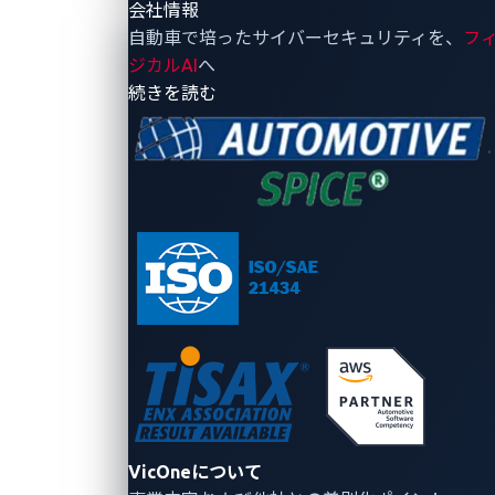
会社情報
自動車で培ったサイバーセキュリティを、
フ
ジカルAI
へ
- 会社情報
続きを読む
製品・
ソリュ
リ
会
サービ
ーショ
ソ
報
ス
ン
ー
Vi
ス
自動車
に
ロボティク
VicOne（ヴ
向けサ
ゼ
て
ス向け
ィックワ
イバー
ロ
リ
Radeis
ン）は、自
セキュ
デ
ー
Rthena
動車分野で
リティ
イ
プ
自動車向け
培ったサイ
ロボティ
脆
お
xZETA
バーセキュ
クス向
弱
先
xNexus
リティ技術
けサイ
性
プ
xCarbon
VicOneについて
と知見を、
バーセ
ブ
リ
xScope