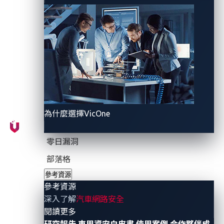
Figure 1. The complex attack surface of
connected vehicles
Implementing zero trust in the automotive industry
brings numerous benefits that significantly enhance
為什麼選擇VicOne
the overall security posture and resilience of the
automotive ecosystem:
零日漏洞
部落格
Enhanced threat detection and response.
By
implementing advanced monitoring and anomaly
參考資源
參考資源
detection mechanisms, suspicious activities and
深入了解
汽車網路安全
potential attacks can be swiftly identified,
- 參考資源
閱讀更多
allowing for proactive threat mitigation.
研究報告
車用資安白皮書
使用案例
合作夥伴成