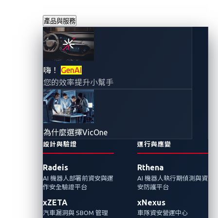
產品與服務
透過零信任架構強
嗨！
GenAI
您的效率提升小幫手
化汽車網路安全
2024年3月15日
VicOne
為什麼選擇VicOne
設計與驗證
運行與應變
在汽車產業中採用零信任原則不僅可以增強連
Radeis
Rthena
網車輛抵禦不斷變化的網路威脅的能力，還可
AI 機器人部署前資安與運
AI 機器人執行期偵測與資
以增強整個汽車供應鏈的彈性和安全性。
作安全驗證平台
安防護平台
xZETA
xNexus
汽車漏洞與 SBOM 管理
車隊資安營運中心