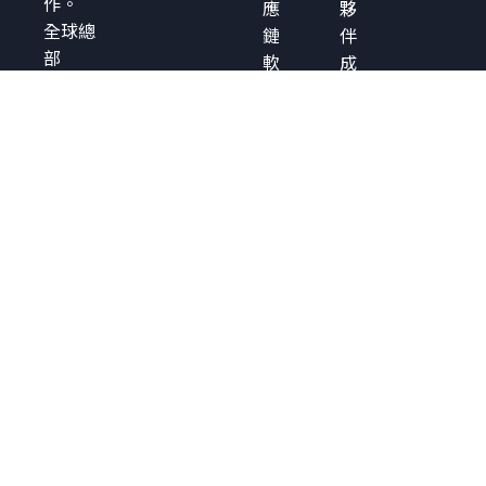
作。
應
夥
全球總
鏈
伴
部
軟
成
日本〒
體
功
151-
來
實
0051
源
例
Tokyo
檢
解
澀谷區
測
決
千駄谷
CRA
方
5-27-5
合
案
Links
規
簡
Square
管
介
Shinjuku
理
白
皮
書
分
析
報