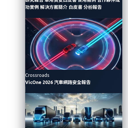
Reduced attack surface.
Zero trust principles
功實例
解決方案簡介
白皮書
分析報告
minimize the attack surface by implementing
strict access controls and network segmentation.
Improved data protection.
Zero trust
architecture ensures that data is encrypted,
access is strictly controlled, and only trusted
components can interact with sensitive
information.
Increased resiliency.
Systems can withstand
Crossroads
cybersecurity attacks or component failures by
VicOne 2026 汽車網路安全報告
incorporating redundancy, fault tolerance, and
failover mechanisms.
Compliance with industry standards.
Implementing zero trust principles ensures
compliance with automotive cybersecurity