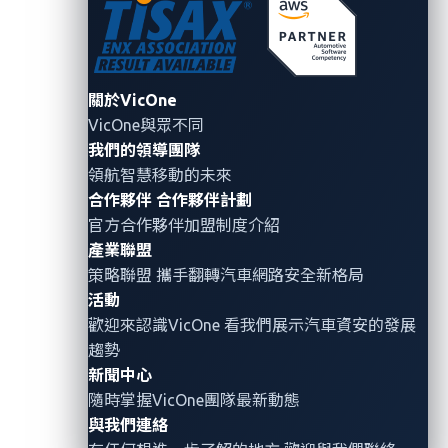
Cyberattacks.”
This paper, which VicOne developed in
collaboration with
MIH
, is featured in the inaugural
edition of
TechFrontiers by MIH
.
關於VicOne
VicOne與眾不同
To read more insights on automotive cybersecurity,
我們的領導團隊
visit our resource center
and
read our other blog
領航智慧移動的未來
entries
.
合作夥伴
合作夥伴計劃
官方合作夥伴加盟制度介紹
產業聯盟
策略聯盟 攜手翻轉
汽車網路安全
新格局
About the Author
活動
歡迎來認識VicOne 看我們展示汽車資安的發展
VicOne
趨勢
新聞中心
VicOne
是車用資安解決方案領導品牌，
隨時掌握VicOne團隊最新動態
致力於保護軟體定義車輛（SDV）、電
與我們連絡
動車充電基礎設施，以及新興的