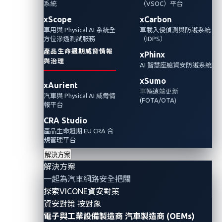
系統
（VSOC）平台
xScope
xCarbon
車用與 Physical AI 系統全
車載入侵偵測與防護系統
方位滲透測試服務
（IDPS）
產品生命週期威脅情報
xPhinx
與治理
AI 智慧座艙資安防護系統
xSumo
xAurient
車輛遠端更新
汽車與 Physical AI 威脅情
(FOTA/OTA)
報平台
Traditional approaches in automotive cybersecurity
CRA Studio
have typically relied on perimeter-based defenses,
產品生命週期 EU CRA 合
規管理平台
assuming that potential threats can be prevented or
解決方案
detected at the network boundaries. Yet, given the
解決方案
dynamic nature of threats and the growing
一起為汽車網路安全把關
interconnectivity of connected vehicles, a new
探索VICONE資安對策
paradigm is needed to address the automotive
資安對策 按對象
industry’s rapidly evolving threat landscape.
電子與工業設備製造商
汽車製造商 (OEMs)