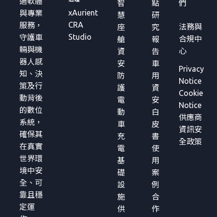
過軟體
智
點
們
xAurient
與專業
慧
研
CRA
服務，
法務與
座
究
Studio
守護車
合規中
艙
報
輛與機
心
資
告
器人感
安
車
Privacy
知、決
防
用
Notice
策及行
護
資
Cookie
動背後
電
安
Notice
的數位
動
白
供應商
系統，
車
皮
資訊安
確保其
充
書
全政策
在真實
電
使
世界環
基
用
境中安
礎
案
全、可
設
例
靠且穩
施
合
定運
供
作