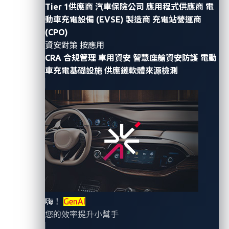
Tier 1供應商
汽車保險公司
應用程式供應商
電
This is where zero trust, a security concept that
動車充電設備 (EVSE) 製造商
充電站營運商
assumes no implicit trust, regardless of whether the
(CPO)
connection is external or internal, comes into play. In
資安對策 按應用
the automotive industry, zero trust architecture
CRA 合規管理
車用資安
智慧座艙資安防護
電動
車充電基礎設施
供應鏈軟體來源檢測
addresses the inherent vulnerabilities and
complexities arising from interconnected systems,
remote access capabilities, and integrating third-
party components and services.
嗨！
GenAI
您的效率提升小幫手