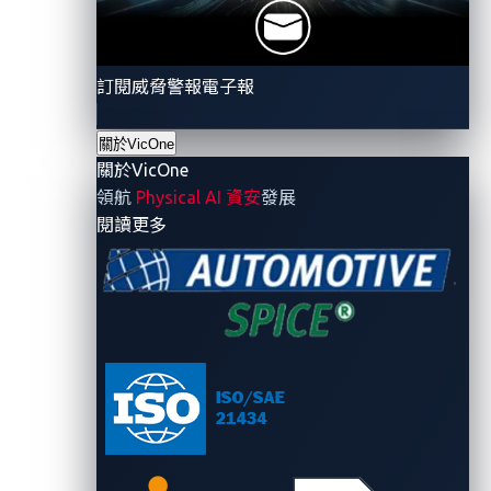
standards such as
ISO/SAE 21434
and
UN R155
.
Strengthened trust and collaboration.
Manufacturers, suppliers, and service providers
訂閱威脅警報電子報
can confidently share sensitive information,
knowing that robust cybersecurity measures are
關於VicOne
in place to protect their assets.
關於VicOne
領航
Physical AI 資安
發展
By adopting zero trust principles, automotive industry
- 關於VicOne
閱讀更多
stakeholders can not only stay ahead of evolving
cyberthreats but also establish a robust security
foundation that mitigates cyber risks and ensures the
protection of critical assets.
Learn more about zero trust architecture and how it
applies to automotive cybersecurity in the white paper
titled
“Defending Your Business From Cyberattacks
With Zero Trust: A Comprehensive Approach Against