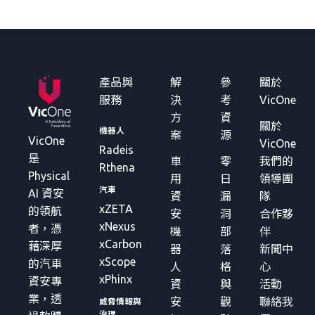
產品與
解
參
關於
服務
決
考
VicOne
方
資
關於
機器人
案
源
VicOne
VicOne
Radeis
是
車
零
我們的
Rthena
Physical
用
日
領導團
汽車
AI 資安
資
漏
隊
xZETA
的領航
安
洞
合作夥
xNexus
者，憑
機
部
伴
xCarbon
藉深厚
器
落
新聞中
xScope
的汽車
人
格
心
xPhinx
資安專
資
與
活動
業，透
安
觀
聯絡我
威脅情報與
治理