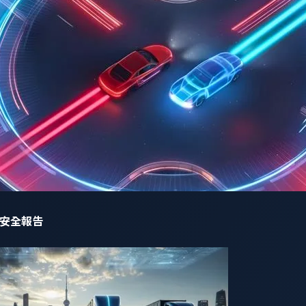
測、揭露和漏洞修復需要投入龐大的精力和資源。業界有沒有更
踐程度，就很難明確釐清合規責任。如果供應鏈缺乏透明度，使
合規流程
合「漏洞管理」與「SBOM 管理」的系統以持續執行漏洞識別、
網路安全報告
知與未知漏洞，並依據嚴重程度、可利用性與系統情境分類。
更新SBOM，並對照已知 CVE（公開漏洞）與潛在漏洞進行交
於即時更新的汽車
威脅情報
平台之上，能即時識別與實際漏洞利