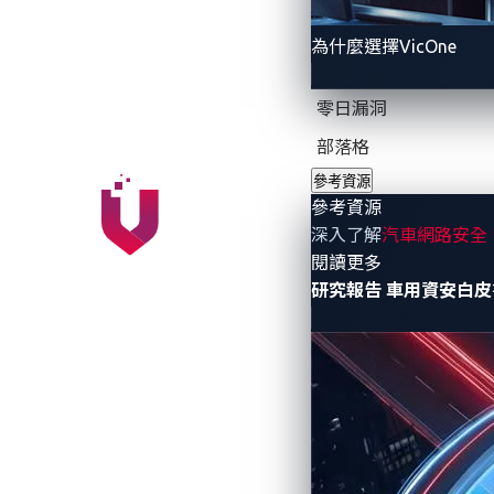
第三方車載應用程式與售後市場軟體(
無線連接裝置（如免鑰匙進入系統）
為什麼選擇VicOne
電動車充電設備（EVSE）
零日漏洞
農業與建築機械中的數位控制模組
部落格
依據 《資安韌性法(CRA)》，製造商必
參考資源
補或是緩解措施。不遵守規定將可能面臨高達
參考資源
SBOM（軟體物料清單）或未執行安全設
深入了解
汽車網路安全
- 參考資源
閱讀更多
研究報告
車用資安白皮
CRA 合規的三大挑戰
對於供應商與開發者而言，CRA 帶來幾項
在 24 小時內辨識出「被利用」的漏洞
實務上這極爲困難，主要是因為：難以
流程或手動事件處理流程不夠完整。若