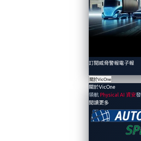
攻擊路徑，協助清楚了解威脅的來源
拆穿供應鏈元件中隱藏的軟體風險
自
VicOne CRA Studio
隆重推出－一個集漏洞
助您加速合規之路—降低風險、加快產品
訂閱威脅警報電子報
關於VicOne
About the Author
關於VicOne
領航
Physical AI 資安
發
- 關於VicOne
閱讀更多
VicOne
VicOne
是車用資安解決方案領導
全。作為 Trend Micro
力與深度威脅洞察，協助客戶