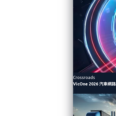
漏洞、修補管理、與事件回應
在整個汽車的產品生命週期中持續偵
供應鏈網路安全的可視性不足
如果無法清楚掌握第三方的網路安全實
規風險影響。
一站式平台簡化 CRA 
要滿足CRA要求，企業需建置一套能夠結
Crossroads
這個系統的關鍵功能包含：
VicOne 2026 汽車
自動漏洞偵測與優先排序
自動偵測已
自動產生SBOM與管理
自動產出並持續
汽車威脅情報系統用於早期預警
建構