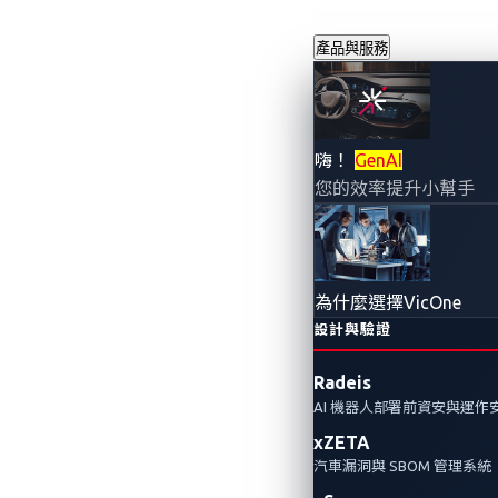
產品與服務
為CRA做好
嗨！
GenAI
您的效率提升小幫手
2025年7月14日
VicOne
歐盟《資安韌性法(EU Cyber Res
為什麼選擇VicOne
製造商必須監控漏洞，並在發現漏
設計與驗證
進行軟體物料清單（SBOM）管理
Radeis
AI 機器人部署前資安與運作
Automotive Cybersecurity
xZETA
汽車漏洞與 SBOM 管理系統