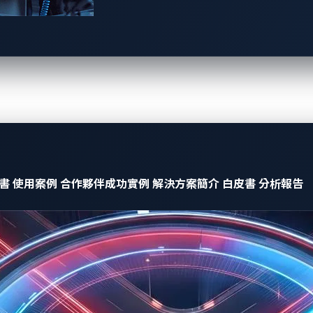
如改裝、維修、保養、配件、升級以及其他增值服務)
須持續監控漏洞與威脅。若發現漏洞遭到利用，必須在
24
小時內通
 1,500 萬歐元或全球年收入 2.5% 的罰款（以較高者為準
計原則等，將受到處罰。
書
使用案例
合作夥伴成功實例
解決方案簡介
白皮書
分析報告
重大挑戰：
掌握漏洞是否正被利用、缺乏針對汽車系統相關的情境威脅情報、
是沒有創新的威脅情報以及自動化檢測，很難滿足 CRA 24小