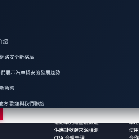
介紹
網路安全
新格局
 看我們展示汽車資安的發展趨勢
務
解決方案
參考
最新動態
車用資安
零日
地方 歡迎與我們聯絡
機器人資安
部落
智慧座艙資安防護
研究
電動車充電基礎設施
車用
供應鏈軟體來源檢測
使用
CRA 合規管理
合作