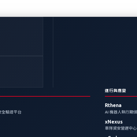
準備：一站式平台，簡化
ilience Act, CRA)》制定了針對包含數位元素的產品 (
洞後立即報告，否則將面臨巨額罰款。在這樣的法規環境
運行與應變
的解決方案，以確保合規與資安同步到位。
Rthena
安全驗證平台
AI 機器人執行期
xNexus
車隊資安營運中心