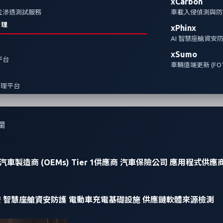
xCarbon
全方位滲透測試服務
車載入侵偵測與防護
治理
xPhinx
AI 智慧座艙資安
xSumo
報平台
車輛遠端更新 (FOT
管理平台
關
汽車製造商 (OEMs)
Tier 1供應商
汽車保險公司
應用程式供應
安
智慧座艙資安防護
電動車充電基礎設施
供應鏈軟體來源檢測