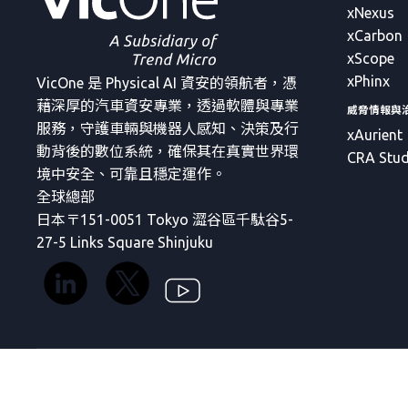
xNexus
xCarbon
xScope
xPhinx
VicOne 是 Physical AI 資安的領航者，憑
藉深厚的汽車資安專業，透過軟體與專業
威脅情報與
服務，守護車輛與機器人感知、決策及行
xAurient
動背後的數位系統，確保其在真實世界環
CRA Stud
境中安全、可靠且穩定運作。
全球總部
日本〒151-0051 Tokyo 澀谷區千駄谷5-
27-5 Links Square Shinjuku