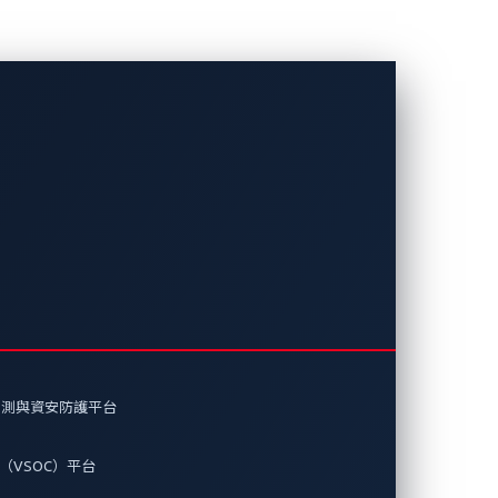
合規流程
PDE) 的網路安全要求。這意味著供應鏈中的
下，製造商亟需一套能主動監測漏洞並
偵測與資安防護平台
（VSOC）平台