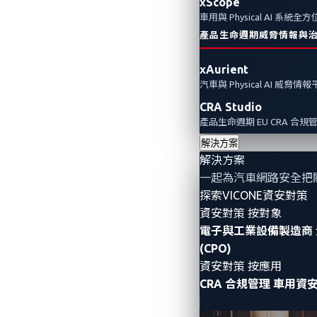
xScope
車用與 Physical AI 系統
產品生命週期威脅情報與
xAurient
汽車與 Physical AI 威脅情
CRA Studio
產品生命週期 EU CRA 合規
解決方案
解決方案
一起為汽車網路安全把
探索VICONE資安對策
資安對策 按對象
電子與工業設備製造商
(CPO)
資安對策 按應用
CRA 合規管理
車用資