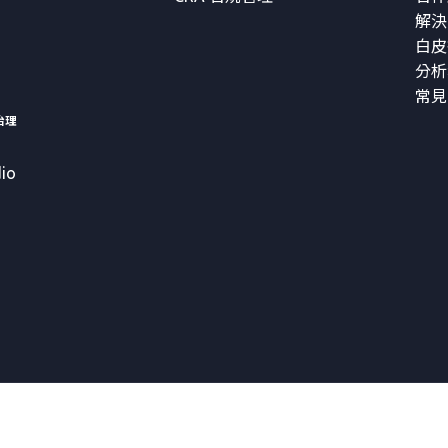
解決
白皮
分析
常見
治理
io
Copyright © 2026 VicOne Corporation All Rights Reserved.