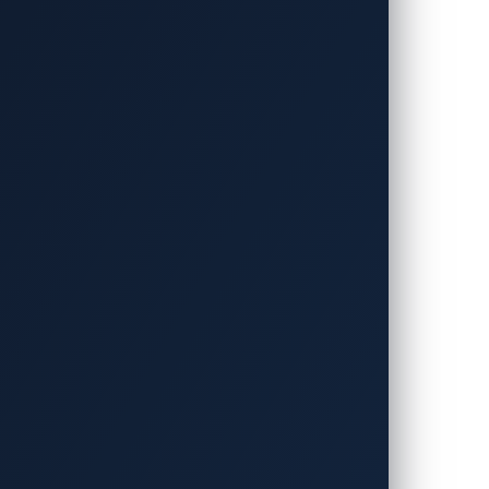
（Products with Digital
部署到退場。儘管法規已經開始施行，主要的
Studio 如何協助企業實現 CRA 合規與供應
接軌，但許多供應鏈內的各個PDE元件仍需