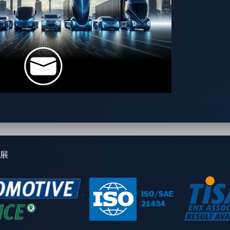
和發展方向。
動辨識第三方元件中具數位元素的產品(PDEs)可能存在的零時差（Z
管理、SBOM 管理和汽車威脅情報於一體的平台，提供專為 C
上市時間並贏得歐洲市場的信任。
展
品牌，致力於保護軟體定義車輛（SDV）、電動車充電基礎設施，以及
 趨勢科技⁠旗下子公司，VicOne 承襲趨勢科技超過 30 年的資安
打造兼具智慧化與安全性的下一代產品與系統。