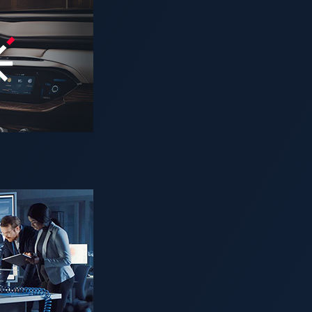
t, CRA)》
已於 2024 年 12 月 10 日正式生效，為所有包含數位元素的產品
格的網路安全要求。這些要求涵蓋產品整個生命週期—從設計、開發、
日起全面生效，留給汽車產業準備的時間有限。
立即了解 VicOne CRA 
系的重要性
軟體更新管理系統）等法規的要求，其中部分規定的內容亦與 CRA 