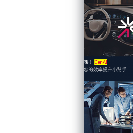
歐盟
《資安韌性法(EU Cyber Resilience Ac
Elements, PDE）制定統一且嚴
合規義務將自 2027 年 11 月 10 
鏈風險管理
。
嗨！
GenAI
您的效率提升小幫手
CRA 對汽車產業生態
雖然車廠目前已經遵循如 UN R156（
單獨符合 CRA 的合規要求。
這些包括例如：