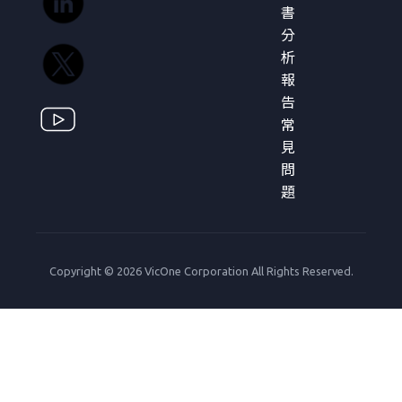
書
分
析
報
告
常
見
問
題
Copyright © 2026 VicOne Corporation All Rights Reserved.