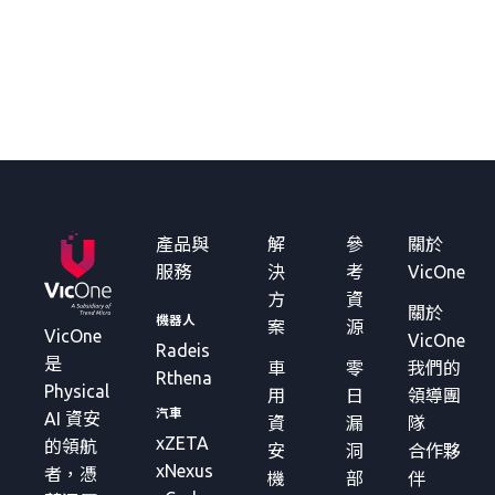
產品與
解
參
關於
服務
決
考
VicOne
方
資
關於
機器人
案
源
VicOne
VicOne
Radeis
是
車
零
我們的
Rthena
Physical
用
日
領導團
汽車
AI 資安
資
漏
隊
xZETA
的領航
安
洞
合作夥
xNexus
者，憑
機
部
伴