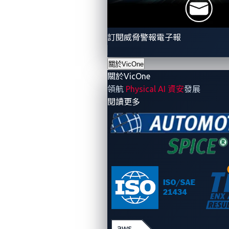
正在提高其產品的安全性，但網路犯罪分子同時也在改
進他們的工具。
訂閱威脅警報電子報
至於後果，對 IVI 的成功攻擊可以讓潛在的威脅進一步
控制車輛的關鍵子系統，如剎車或轉向。因此，成功的
關於VicOne
攻擊可能會導致不可預見的損害、危及安全和隱私，並
關於VicOne
且如果 IVI 單元被鎖定或擦除，還會導致財務上的損
領航
Physical AI 資安
發展
失。
- 關於VicOne
閱讀更多
值得慶幸的是，目前現實世界還沒有關於對聯網汽車進
行攻擊的報導。我們知道的威脅已被安全研究人員，例
如加入 Pwn2Own 的研究員們所披露。但這不應該就此
打住，因為持續的研究表明風險仍然存在，並且仍然可
以對整個汽車行業產生重大影響，更不用說公司的運營
和聲譽了。