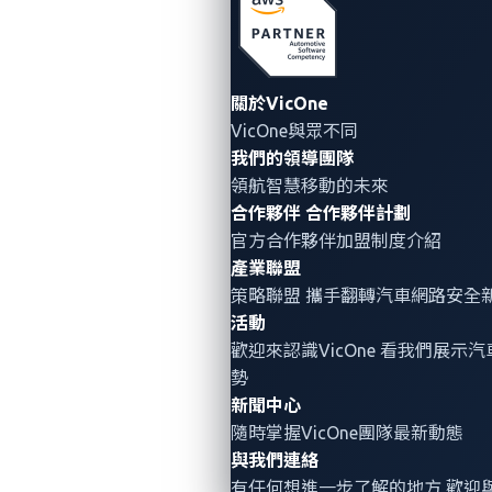
保護聯網汽車
現在比以往任何時候都更需要汽車網路安全。 UN法規
No. 155 (UN R155) 和 ISO/SAE 21424 等標準證明了這
關於VicOne
一點，因為它們支持聯網汽車在其整個生命週期中都存
VicOne與眾不同
在網路安全。反過來說，這種整體方法應將未解決的漏
我們的領導團隊
洞數量降至最低。
領航智慧移動的未來
合作夥伴
合作夥伴計劃
基於 IT 領域的研究和經驗，車載保護、全面覆蓋聯網汽
官方合作夥伴加盟制度介紹
車生態系統的多層安全性以及車輛安全運營中心 (VSOC)
產業聯盟
對於最適合的頂級解決方案至關重要保護聯網汽車。
策略聯盟 攜手翻轉
汽車網路安全
活動
歡迎來認識VicOne 看我們展示
VicOne 解決方案
勢
新聞中心
為了預測和充分準備類似的駭客攻擊成為現實世界的攻
隨時掌握VicOne團隊最新動態
擊，OEM 和一階供應商可以利用 VicOne 的統一和多層
與我們連絡
有任何想進一步了解的地方 歡迎
解決方案。