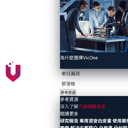
為什麼選擇VicOne
零日漏洞
部落格
參考資源
參考資源
深入了解
汽車網路安全
對聯網汽車的威脅
- 參考資源
閱讀更多
研究報告
車用資安白皮書
使用案
2019 年，由於與特斯拉合作，汽車類別成為 Pwn2Own
實例
解決方案簡介
白皮書
分析報