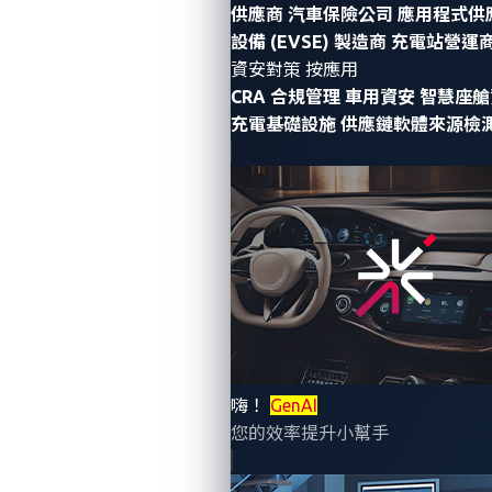
益於漏洞披露和修補其產品弱點的機會。
供應商
汽車保險公司
應用程式供
設備 (EVSE) 製造商
充電站營運商 
今年，17 名參賽者在為期三天的比賽中嘗試針對21 個
資安對策 按應用
目標軟體或裝置進行漏洞挖掘；而亮點之一是兩個參賽
CRA 合規管理
車用資安
智慧座艙
隊伍對對特斯拉 Model 3 組件的駭侵嘗試。
充電基礎設施
供應鏈軟體來源檢
Synacktiv 的研究人員 David Berard 和 Vincent Dehors
對特斯拉進行了
首次嘗試
他們能夠在特斯拉 Model 3 的
車用資訊娛樂系統 （In-Vehicle Infotainment，IVI) 的沙
盒逃逸漏洞中展示兩個獨特的錯誤，這一成功也為他們
贏得了 75,000 美元的獎金。
在
第二次嘗試
中，
@Jedar_LZ
使用root persistence針
對特斯拉 Model 3 的診斷網路；可惜的是，參賽隊伍並
沒有在規定的時間內完成。雖然沒有成功，但ZDI漏洞
嗨！
GenAI
您的效率提升小幫手
懸賞計畫仍舊獲取該漏洞訊息，並將其披露給特斯拉進
行修補。