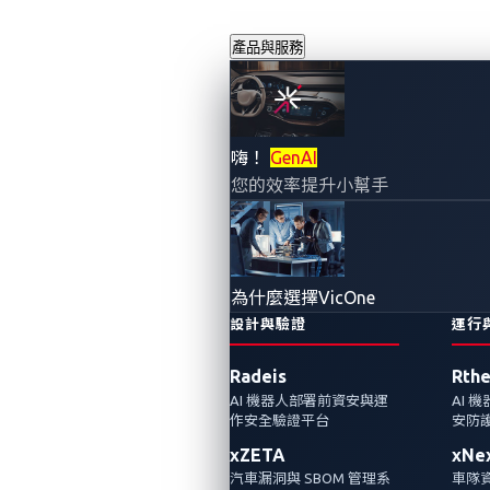
產品與服務
2022 年溫哥華
嗨！
GenAI
您的效率提升小幫手
Pwn2Own 直擊駭
進特斯拉的收穫
為什麼選擇VicOne
2022年5月24日
設計與驗證
運行
VicOne
Radeis
Rth
AI 機器人部署前資安與運
AI 
隨著 Pwn2Own Vancouver 2022 活動的落幕，
作安全驗證平台
安防
我們將研究汽車類別的結果並分享安全性見
xZETA
xNe
解。
汽車漏洞與 SBOM 管理系
車隊