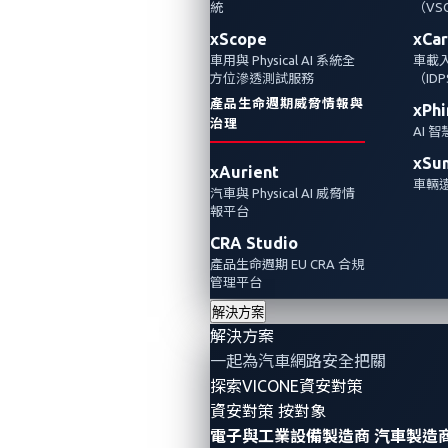
統
（VS
xScope
xCa
車用與 Physical AI 系統全
車載
方位滲透測試服務
（ID
產品生命週期威脅情報與
xPhi
治理
AI 
xSu
xAurient
車輛遠
汽車與 Physical AI 威脅情
報平台
CRA Studio
產品生命週期 EU CRA 合規
上週（5月18日至5月20日），
Pwn2Own Vancouver
管理平台
2022
十五週年的活動剛落下帷幕。 Pwn2Own 是一年兩
解決方案
解決方案
次的駭客大賽，研究人員在該會議上競相揭露流行產品
一起為汽車網路安全把關
的弱點和漏洞。這項年度盛會專門鼓勵全球頂尖漏洞研
探索VICONE資安對策
究人員，展示他們的專業技能並贏得獎金，獎項也包括
資安對策 按對象
了他們成功入侵的設備。於此同時，參與的品牌也可受
電子與工業設備製造商
汽車製造商 