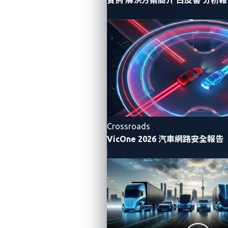
的一部分。像 Pwn2Own 這樣的賽事，以及對聯網汽車
的網路安全研究，在我們提供有關汽車行業可能面臨的
威脅提供了重要的的線索。這使我們能夠預測需要採取
何種措施來保護未來的聯網汽車。
對車用資訊娛樂系統(IVI) 的威脅尤其重要，因為該組件
可以遠端定位，並為潛在的攻擊者提供了一種使用現有
工具進行攻擊的方法。 IVI 上使用的是修改過的作業系
統，與手機或電腦的作業系統十分相近。與車內其他電
Crossroads
子控制單元 (ECU) 中所使用之高度專用的即時作業系統
VicOne 2026 汽車網路安全報告
相比，IVI也更容易讓攻擊者利用現有漏洞進行攻擊。
值得指出的是，IVI 仍然很難破解，這就是為什麼在
Pwn2Own 挑戰中成功破解是技能的證明。此外，灰色
市場中已經存在用於解鎖昂貴的 IVI 功能的漏洞，這也
進一步證明，雖然汽車製造商 (OEM) 與一階供應商合作