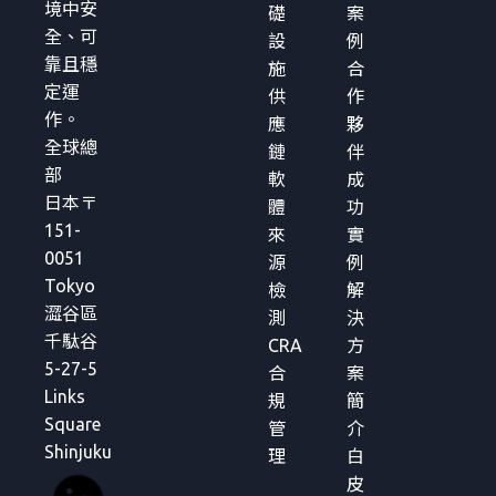
境中安
礎
案
全、可
設
例
靠且穩
施
合
定運
供
作
作。
應
夥
全球總
鏈
伴
部
軟
成
日本〒
體
功
151-
來
實
0051
源
例
Tokyo
檢
解
澀谷區
測
決
千駄谷
CRA
方
5-27-5
合
案
Links
規
簡
Square
管
介
Shinjuku
理
白
皮