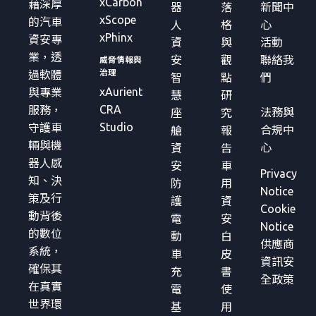
xCarbon
藉深厚
器
落
新聞中
xScope
的汽車
人
格
心
xPhinx
資安專
資
與
活動
業，透
安
觀
聯絡我
威脅情報與
治理
過軟體
智
點
們
xAurient
與專業
慧
研
CRA
服務，
法務與
座
究
Studio
守護車
合規中
艙
報
輛與機
心
資
告
器人感
安
車
Privacy
知、決
防
用
Notice
策及行
護
資
Cookie
動背後
電
安
Notice
的數位
動
白
供應商
系統，
車
皮
資訊安
確保其
充
書
全政策
在真實
電
使
世界環
基
用