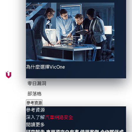
為什麼選擇VicOne
圖 1. 聯網汽車的攻擊面向
零日漏洞
部落格
例如，未來的聯網汽車將更依賴雲端並擁有完全數位化
的控制。雲端帶來的一些優勢的同時，同樣也帶來了風
參考資源
參考資源
險。正如過去經驗所知，網路犯罪分子可以針對第三方
深入了解
汽車網路安全
基於雲端的應用程式，也可以創建更多與架構無關的惡
- 參考資源
閱讀更多
意軟體，而這些惡意軟體將會對聯網車輛產生連鎖效
研究報告
車用資安白皮書
使用案例
合作夥伴成