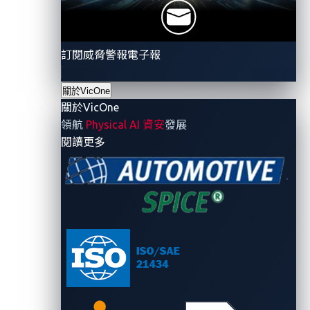
如圖 1 所示，聯網汽車是供應鏈中已經存在風險的一部
分了。 勒索軟體攻擊顯示了網路犯罪分子如何將目光投
訂閱威脅警報電子報
向汽車行業並惡意的暴露供應鏈中的脆弱面。
關於VicOne
汽車軟體供應鏈目前面臨三大潛在風險：
關於VicOne
領航
Physical AI 資安
發展
惡意軟體或惡意程式碼的注入
- 關於VicOne
閱讀更多
不安全的代碼
漏洞
為了提高對惡意軟體和惡意程式碼注入威脅的警覺，我
們只需要查看最近的攻擊，就可以了解它們帶來的破壞
性有多大。
在過去的一年裡，我們看到了涉及惡意軟體的網路攻
擊，尤其是汽車行業的勒索軟體。
這些網路攻擊
不僅影