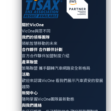
響了供應商的內部系統或服務，也影響了 OEM 的運
營； 甚至在整個供應鏈中產生了連鎖效應，延伸到汽車
經銷商和客戶。
關於VicOne
供應鏈攻擊中最令人頭痛的特徵可以說是它們通常從細
VicOne與眾不同
節處著手。 SolarWinds 和其他行業的攻擊展示了成功
我們的領導團隊
的行動對供應鏈的任何成員都可能帶來無法預測的影
領航智慧移動的未來
響。 網路犯罪分子還喜歡攻擊相對薄弱的環節，以用來
合作夥伴
合作夥伴計劃
官方合作夥伴加盟制度介紹
瞄準供應鏈中更大的目標；因為對供應商的軟體和硬體
產業聯盟
注入惡意程式碼比直接鎖定 OEM 廠商更容易，也就造
策略聯盟 攜手翻轉
汽車網路安全
新格局
就了這樣攻擊模式的成長。
活動
歡迎來認識VicOne 看我們展示汽車資安的發展
攻擊行為之所以成功，通常是因為企業忽略惡意軟體和
趨勢
惡意程式碼注入的可能性。 與單獨的漏洞風險相比，惡
新聞中心
意軟體和代碼注入對供應鏈的影響更為嚴重； 在某種程
隨時掌握VicOne團隊最新動態
度上，注入為供應商軟體特別設計的勒索軟體，如同設
與我們連絡
置了一顆定時炸彈。 而透過傳統的漏洞管理無法檢測出