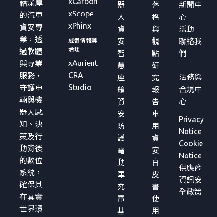
xCarbon
藉深厚
器
落
新聞中
xScope
的汽車
人
格
心
xPhinx
資安專
資
與
活動
業，透
安
觀
聯絡我
威脅情報與
治理
過軟體
智
點
們
xAurient
與專業
慧
研
CRA
服務，
法務與
座
究
Studio
守護車
合規中
艙
報
輛與機
心
資
告
器人感
安
車
Privacy
知、決
防
用
Notice
策及行
護
資
Cookie
動背後
電
安
Notice
的數位
動
白
供應商
系統，
車
皮
資訊安
確保其
充
書
全政策
在真實
電
使
世界環
基
用