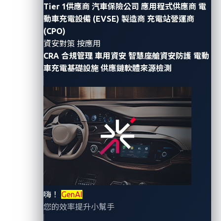
Tier 1供應商
汽車保險公司
應用程式供應商
電
的風險。
動車充電設備 (EVSE) 製造商
充電站營運商
(CPO)
資安對策 按應用
隱藏威脅蓄勢待發
CRA 合規管理
車用資安
智慧座艙資安防護
電動
車充電基礎設施
供應鏈軟體來源檢測
聯網汽車的外觀和運行方式雖然就像一般的汽車，但本
質上我們可以把它看成是一個帶有輪子的數據中心；事
實上，我們已知現代汽車背後有上億行程式碼在運行，
這也是複雜生態系統和攻擊面向的一部分。
回顧過去十年對聯網汽車所做的研究，我們可以看到一
些模擬攻擊使用了看似熟悉的策略；其中包括操縱軟體
更新、提升權限和資料外洩。 因為聯網汽車共享來自 IT
的硬體、軟體和通訊協定，我們可以合理地推測，由於
它們不斷茁壯且交錯的整合性，未來的車輛同時將承擔
嗨！
GenAI
更多 IT 行業的問題和風險。
您的效率提升小幫手