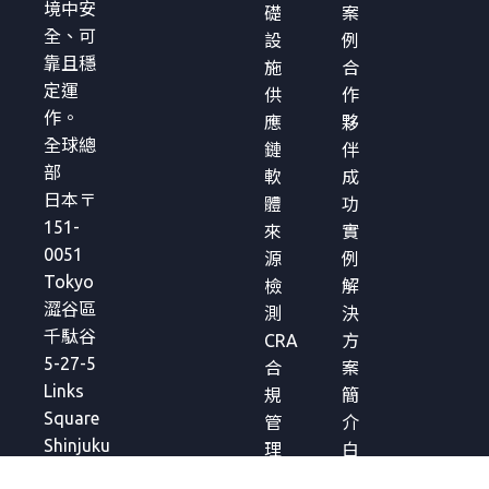
境中安
礎
案
全、可
設
例
靠且穩
施
合
定運
供
作
作。
應
夥
全球總
鏈
伴
部
軟
成
日本〒
體
功
151-
來
實
0051
源
例
Tokyo
檢
解
澀谷區
測
決
千駄谷
CRA
方
5-27-5
合
案
Links
規
簡
Square
管
介
Shinjuku
理
白
皮