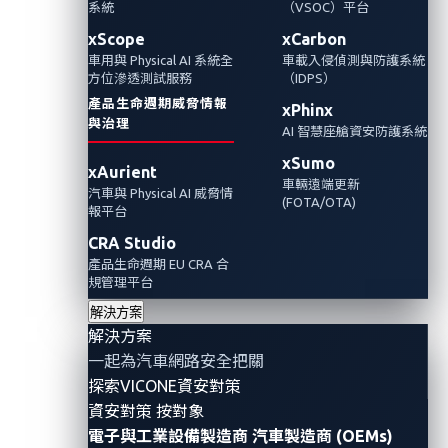
系統
（VSOC）平台
xScope
xCarbon
車用與 Physical AI 系統全
車載入侵偵測與防護系統
方位滲透測試服務
（IDPS）
產品生命週期威脅情報
xPhinx
與治理
AI 智慧座艙資安防護系統
xSumo
xAurient
車輛遠端更新
汽車與 Physical AI 威脅情
(FOTA/OTA)
報平台
隨著移動世界的快速發展，利益相關者們同時也需要加
CRA Studio
速跟上腳步。 當前的技術像是物聯網 (IoT)、5G 和雲端
產品生命週期 EU CRA 合
已經融合在一起，將重新打造汽車行業並朝向智能汽車
規管理平台
邁進。 如今，智慧汽車已逐漸成為現代汽車的首選，而
解決方案
解決方案
網路安全也變成是一個必須提前部署開發的重要領域。
一起為汽車網路安全把關
探索VICONE資安對策
安全研究人員很早之前就著手調查第一代聯網汽車的弱
資安對策 按對象
點； 透過對汽車網路安全及其周邊技術的研究，我們開
電子與工業設備製造商
汽車製造商 (OEMs)
始了解聯網汽車各種攻擊面向的範圍及其供應鏈中隱藏