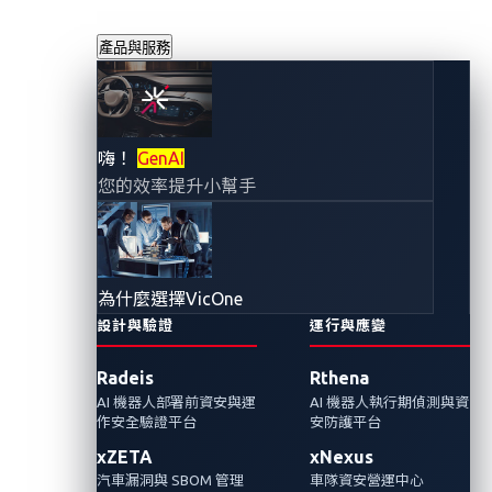
產品與服務
聯網汽車安全的未
嗨！
GenAI
您的效率提升小幫手
來之路
2022年6月2日
鄭奕立
為什麼選擇VicOne
設計與驗證
運行與應變
汽車網路安全面臨的諸多挑戰， 包括不斷增長
Radeis
Rthena
的聯網汽車攻擊面向和尚未成熟的供應鏈，我
AI 機器人部署前資安與運
AI 機器人執行期偵測與資
們要如何加緊腳步防範未然？
作安全驗證平台
安防護平台
xZETA
xNexus
汽車漏洞與 SBOM 管理
車隊資安營運中心