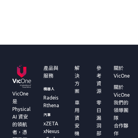
產品與
解
參
關於
服務
決
考
VicOne
方
資
關於
機器人
案
源
VicOne
VicOne
Radeis
是
車
零
我們的
Rthena
Physical
用
日
領導團
汽車
AI 資安
資
漏
隊
xZETA
的領航
安
洞
合作夥
xNexus
者，憑
機
部
伴