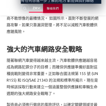
有任何想進一步了解的地方 歡迎與我們聯絡
這種惡意代碼。 如果駭客在受影響的汽車上路行駛時發
ZH
聯絡我們
動攻擊，將引發更大規模的破壞，這也是原始裝置製造
商不敢想像的最糟情況。 如圖所示，面對不斷發展的網
路攻擊，如果只靠漏洞管理，將不足以減輕汽車軟體供
應鏈風險。
強大的汽車網路安全戰略
隨著聯網汽車變得越來越主流，汽車軟體供應鏈越容易
成為網路犯罪分子的目標；而確保供應鏈準備好面對這
種挑戰則變得非常重要。正如聯合國法規第 155 號 (UN
R155) 和 ISO/SAE 21343 的法規和標準所揭示，現在是
時候該採取行動來建立一個涵蓋整個供應鍊和車輛生命
週期的強大網路安全戰略了。
製造商必須進行徹底的風險評估，以確定關鍵領域並最