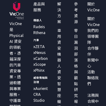
產品與
解
參
關於
服務
決
考
VicOne
方
資
關於
機器人
案
源
VicOne
VicOne
Radeis
是
車
零
我們的
Rthena
Physical
用
日
領導團
汽車
AI 資安
資
漏
隊
xZETA
的領航
安
洞
合作夥
xNexus
者，憑
機
部
伴
xCarbon
藉深厚
器
落
新聞中
xScope
的汽車
人
格
心
xPhinx
資安專
資
與
活動
業，透
安
觀
聯絡我
威脅情報與
治理
過軟體
智
點
們
xAurient
與專業
慧
研
CRA
服務，
法務與
座
究
Studio
守護車
合規中
艙
報