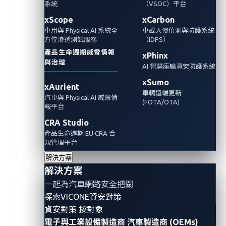
系統
（VSOC）平台
xScope
xCarbon
車用與 Physical AI 系統全
車載入侵偵測與防護系統
方位滲透測試服務
（IDPS）
產品生命週期威脅情報
xPhinx
與治理
AI 智慧座艙資安防護系統
xSumo
xAurient
車輛遠端更新
汽車與 Physical AI 威脅情
(FOTA/OTA)
報平台
CRA Studio
產品生命週期 EU CRA 合
規管理平台
大多數 IT 和
網路
安全團隊認為 Log4Shell (
CVE-2021-
解決方案
44228
) 是近年來最嚴重的
網路
威脅之一。
這個
遠端程
解決方案
式碼
執行
(RCE)
漏洞的嚴重性
分數
為
10 分（CVSS
一起為汽車網路安全把關
v3.1），
它使惡意行為者能夠執行任意
程式
碼，從而使
探索VICONE資安對策
資安對策 按對象
他們能夠從世界任何地方
恣意
接管目標系統
。
電子與工業設備製造商
汽車製造商 (OEMs)