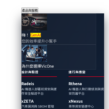
產品與服務
探討電動汽車中的
嗨！
GenAI
您的效率提升小幫手
Log4j 漏洞
2022年9月13日
VicOne
為什麼選擇VicOne
設計與驗證
運行與應變
Log4Shell 是在廣泛使用的 Java 記錄檔函式庫
Radeis
Rthena
Apache Log4 中發現的一個嚴重缺陷。 在這篇
AI 機器人部署前資安與運
AI 機器人執行期偵測與資
文章中，我們討論了這個嚴重的漏洞如何影響
作安全驗證平台
安防護平台
電動汽車，以及如何防範未來為類似的的威脅
xZETA
xNexus
做好準備。
汽車漏洞與 SBOM 管理
車隊資安營運中心