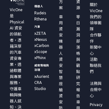
方
資
關於
機器人
案
源
VicOne
VicOne
Radeis
是
車
零
我們的
Rthena
Physical
用
日
領導團
汽車
AI 資安
資
漏
隊
xZETA
的領航
安
洞
合作夥
xNexus
者，憑
機
部
伴
xCarbon
藉深厚
器
落
新聞中
xScope
的汽車
人
格
心
xPhinx
資安專
資
與
活動
業，透
安
觀
聯絡我
威脅情報與
治理
過軟體
智
點
們
xAurient
與專業
慧
研
CRA
服務，
法務與
座
究
Studio
守護車
合規中
艙
報
輛與機
心
資
告
器人感
安
車
Privacy
知、決
防
用