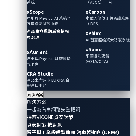
洞以及最近披露的 IT 軟體產品中的類似缺陷強
系統
（VSOC）平台
調了整個軟體生命週期中持續品質控制的重要
xScope
xCarbon
車用與 Physical AI 系統全
車載入侵偵測與防護系統
性。
方位滲透測試服務
（IDPS）
產品生命週期威脅情報
xPhinx
與治理
AI 智慧座艙資安防護系統
xSumo
xAurient
車輛遠端更新
汽車與 Physical AI 威脅情
(FOTA/OTA)
報平台
CRA Studio
產品生命週期 EU CRA 合
規管理平台
解決方案
解決方案
一起為汽車網路安全把關
Security researchers at QAX StarV Security Lab and
探索VICONE資安對策
China Automotive Engineering Research Institute
資安對策 按對象
(CAERI) recently published an advisory on
a
電子與工業設備製造商
汽車製造商 (OEMs)