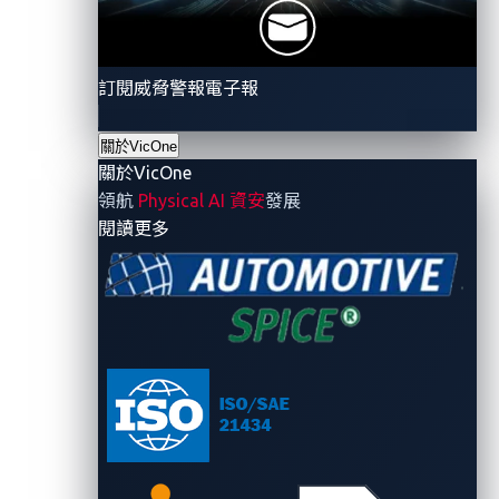
streamlined security incident handling process
enables organizations to promptly activate
relevant procedures for identifying, assessing,
訂閱威脅警報電子報
and addressing risks associated with security
vulnerabilities across their products. This makes
關於VicOne
it easier for stakeholders to take relevant actions
關於VicOne
toward risk mitigation.
領航
Physical AI 資安
發展
- 關於VicOne
閱讀更多
Security at the forefront.
As cybersecurity is
continuously evolving, establishing a
comprehensive security policy ensures that both
existing employees and new hires can follow a
shared policy, including cybersecurity
management, cybersecurity plan guidelines,
software security policy, continuous
improvement programs, and continuous training
programs.