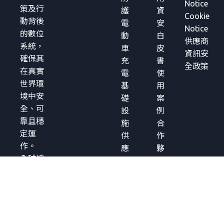
Notice
策及行
護
資
Cookie
動背後
電
安
Notice
的數位
動
白
供應商
系統，
車
皮
資訊安
確保其
充
書
全政策
在真實
電
使
世界環
基
用
境中安
礎
案
全、可
設
例
靠且穩
施
合
定運
供
作
作。
應
夥
全球總
鏈
伴
部
軟
成
日本〒
體
功
151-
來
實
0051
源
例
Tokyo
檢
解