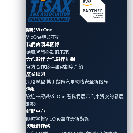
About the Author
關於VicOne
VicOne與眾不同
VicOne
我們的領導團隊
領航智慧移動的未來
VicOne
是車用資安解決方案領導品牌，
合作夥伴
合作夥伴計劃
致力於保護軟體定義車輛（SDV）、電
官方合作夥伴加盟制度介紹
動車充電基礎設施，以及新興的
產業聯盟
Physical AI 應用安全。作為 Trend
策略聯盟 攜手翻轉
汽車網路安全
新格局
Micro 趨勢科技⁠旗下子公司，VicOne 承
活動
襲趨勢科技超過 30 年的資安技術與經
歡迎來認識VicOne 看我們展示汽車資安的發展
驗，為汽車產業提供先進的安全防護能
趨勢
新聞中心
力與深度威脅洞察，協助客戶打造兼具
隨時掌握VicOne團隊最新動態
智慧化與安全性的下一代產品與系統。
與我們連絡