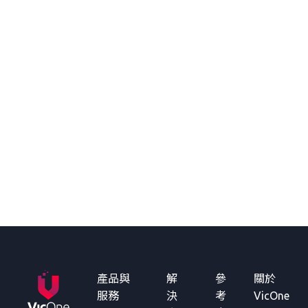
產品與
解
參
關於
服務
決
考
VicOne