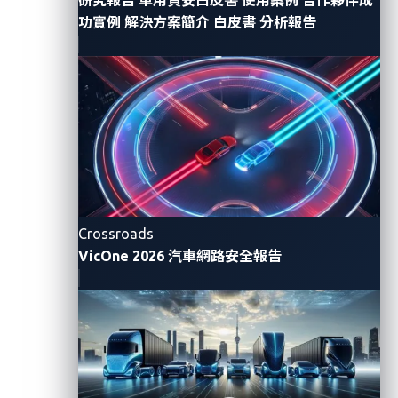
功實例
解決方案簡介
白皮書
分析報告
The potential impact of such vulnerabilities
underscores the importance of continuous quality
control across the overall software life cycle, from
development phase to operating phase:
Integration of automotive security and IT
security.
It is recommended for automotive
cybersecurity product vendors to have expertise
in both the automotive and IT industries to
Crossroads
ensure the delivery of secure products and cloud
VicOne 2026 汽車網路安全報告
services. It is also important to assess whether
vendors’ product and software development
projects comply with automotive and IT–related
standards such as ASPICE and ISO/IEC 27017.
Security response in action.
Implementing a