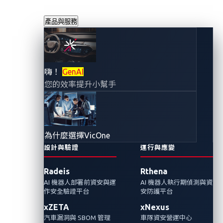
產品與服務
汽車產品安全平台
嗨！
GenAI
您的效率提升小幫手
中發現的漏洞可能
允許遠端執行程式
為什麼選擇VicOne
碼
設計與驗證
運行與應變
Radeis
Rthena
2024年2月26日
AI 機器人部署前資安與運
AI 機器人執行期偵測與資
VicOne
作安全驗證平台
安防護平台
xZETA
xNexus
汽車產品安全平台中發現的遠端程式碼執行漏
汽車漏洞與 SBOM 管理
車隊資安營運中心