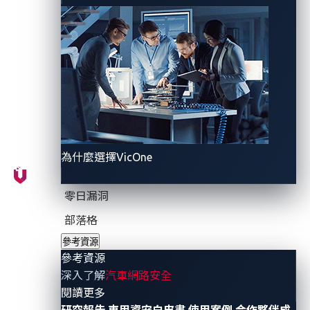
that is, malicious actors could exploit the vulnerability
to run arbitrary code or commands.
The researchers
reported the vulnerability to Cybellum in June 2023,
and in
a security update
posted on Feb. 21, Cybellum
said that it had implemented a permanent fix in
version 2.28 of the affected software (its QCOW air-
gapped distribution, exclusively deployed in China).
為什麼選擇VicOne
Vulnerabilities that could lead to RCE were also
recently identified in the IT industry, in the form of
零日漏洞
flaws in virtual private network (VPN) software
部落格
products from
Ivanti
and in a remote desktop
參考資源
software product from
ConnectWise
. RCE represents
參考資源
a significant security threat as it enables attackers to
深入了解
汽車網路安全
gain control over remote systems, positioning it
- 參考資源
閱讀更多
among the most critical security issues.
研究報告
車用資安白皮書
使用案例
合作夥伴成