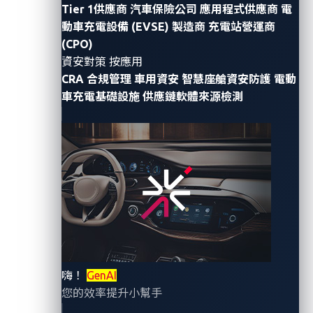
vulnerability
they discovered last year in Cybellum’s
Tier 1供應商
汽車保險公司
應用程式供應商
電
automotive product security platform. Designated
動車充電設備 (EVSE) 製造商
充電站營運商
with the identifier CVE-2023-42419, the vulnerability
(CPO)
資安對策 按應用
allows unauthorized access to the host system and
CRA 合規管理
車用資安
智慧座艙資安防護
電動
retrieval of a private key for signing and encrypting
車充電基礎設施
供應鏈軟體來源檢測
shell scripts. These scripts, executed via an API call,
are considered legitimate if signed with the
compromised key, enabling remote code execution
(RCE).
The researchers found a function called execute_rce,
but it turned out to be a legitimate API within the
product. However, the vulnerability arises from the
ease with which the encryption key — used for
signing, encrypting, and decrypting uploaded files —
嗨！
GenAI
can be obtained. This vulnerability potentially allows
您的效率提升小幫手
for the abuse of this API to carry out malicious RCE,