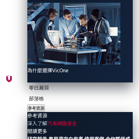
的贊助商，為競賽的充電器組提供技術指導與硬體支
援。
Pwn2Own Automotive
預定於
2024
年
1
月
24
至
26
日在日
本東京
Automotive World
全球汽車技術展覽會上舉行。
參賽者將有機會在各種考驗當中角逐超過1
百萬美元的
獎金及獎品，考題將以
VicOne
對汽車系統與相關數位基
礎架構的專業知識以及
Zero Day Initiative(ZDI)
平台為基
為什麼選擇VicOne
礎。
趨勢科技
的ZDI
所揭露及管理的漏洞數量獨步全
球，是全球最大的非限定廠商獨立漏洞懸賞計畫。
零日漏洞
「若沒有VicOne
，就不會有
Pwn2Own Automotive
汽車
部落格
資安漏洞競賽誕生。」趨勢科技威脅研究副總裁
Brian
參考資源
Gorenc
表示：「
VicOne
提供了有關聯網汽車元件真實威
參考資源
深入了解
汽車網路安全
脅與可攻擊面的專業知識和紮實洞見，並知道如何將這
- 參考資源
閱讀更多
些資訊揭露給資安研究人員，讓他們能務實地解決這些
研究報告
車用資安白皮書
使用案例
合作夥伴成