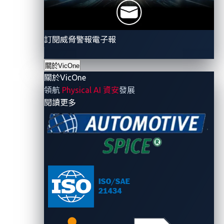
Autel MaxiCharger AC Wallbox Commercial (
Ubiquiti Connect EV Station
。
參賽者必須試圖攻擊Automotive Grade Linux
訂閱威脅警報電子報
Android Automotive OS
等作業系統的漏洞。
作業系統
目標的參賽者，如果利用了
BlueZ
、
oFono
和
C
關於VicOne
可以獲得額外的
10,000
美元獎金。
關於VicOne
領航
Physical AI 資安
發展
- 關於VicOne
閱讀更多
Pwn2Own Automotive共分成四大競賽類別：Tesla
、
車載資訊娛樂
(IVI)
系統、電動車充電器，以及作業系
統。每個組別都有要達成的目標，參賽者在
線上報名
過
程中請告知欲參賽的類別。所有參賽作品必須侵入設備
並示範在設備上得以執行任意代碼。
參賽者必須成功利用新發現的漏洞來修改聯網汽車程
式或處理程序的標準執行方式，以便可以執行任意指
令。