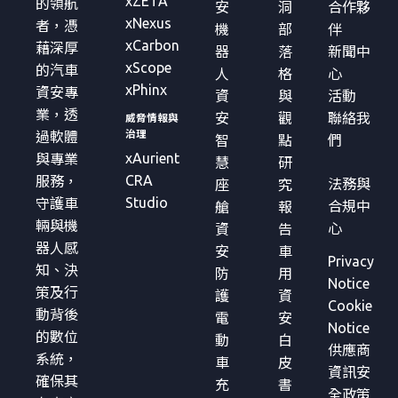
xZETA
的領航
安
洞
合作夥
xNexus
者，憑
機
部
伴
xCarbon
藉深厚
器
落
新聞中
xScope
的汽車
人
格
心
xPhinx
資安專
資
與
活動
業，透
安
觀
聯絡我
威脅情報與
治理
過軟體
智
點
們
xAurient
與專業
慧
研
CRA
服務，
法務與
座
究
Studio
守護車
合規中
艙
報
輛與機
心
資
告
器人感
安
車
Privacy
知、決
防
用
Notice
策及行
護
資
Cookie
動背後
電
安
Notice
的數位
動
白
供應商
系統，
車
皮
資訊安
確保其
充
書
全政策