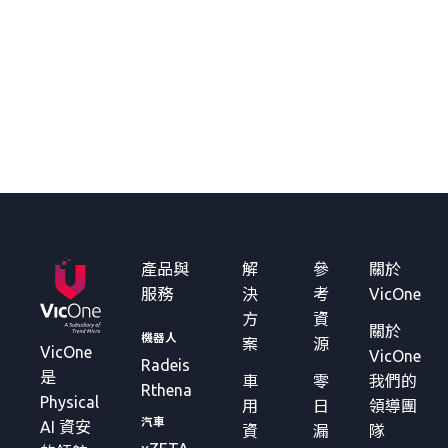
產品與
解
參
關於
服務
決
考
VicOne
方
資
關於
機器人
案
源
VicOne
VicOne
Radeis
是
車
零
我們的
Rthena
Physical
用
日
領導團
汽車
AI 資安
資
漏
隊