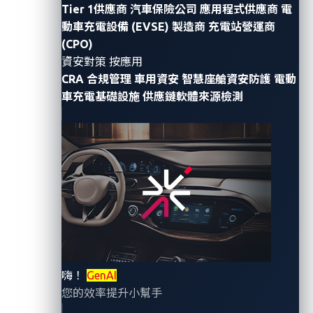
Tier 1供應商
汽車保險公司
應用程式供應商
電
動車充電設備 (EVSE) 製造商
充電站營運商
(CPO)
資安對策 按應用
CRA 合規管理
車用資安
智慧座艙資安防護
電動
四大競賽類別並開放遠端參賽 提供超過100萬美元包含
車充電基礎設施
供應鏈軟體來源檢測
Tesla電動車的獎金及獎品要鼓勵紮實研究以解決真實世
界的汽車資安威脅
【2023
年
10
月
17
日，台北訊】全球車用資安領導廠商
VicOne
今天宣布該公司將共同舉辦2024
年第一屆
Pwn2Own Automotive汽車資安漏洞競賽，這是全球第
一個專門發掘及解決聯網汽車技術漏洞的比賽。
Tesla(NASDAQ:TSLA)
將擔任本屆
Pwn2Own
嗨！
GenAI
Automotive
的主要贊助商。除此之外，美國充電樁設備
您的效率提升小幫手
商龍頭
ChargePoint(NYSE:CHPT)
也將是
Pwn2Own
大賽