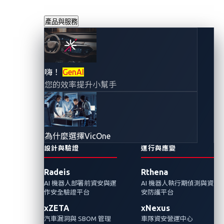
產品與服務
第一屆Pwn2Own
嗨！
GenAI
您的效率提升小幫手
Automotive汽車資
安漏洞競賽 Tesla
為什麼選擇VicOne
＆ChargePoint參
設計與驗證
運行與應變
Radeis
Rthena
戰與VicOne一同發
AI 機器人部署前資安與運
AI 機器人執行期偵測與資
作安全驗證平台
安防護平台
掘聯網汽車技術漏
xZETA
xNexus
汽車漏洞與 SBOM 管理
車隊資安營運中心