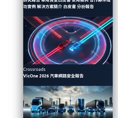
問題。
VicOne
在這方面擁有無可匹敵的經驗，是我們能
功實例
解決方案簡介
白皮書
分析報告
在汽車產業享譽盛名的關鍵，展現了我們正在透過真實
的研究解決真實的問題，而非只是耍弄一些商業價值有
限的駭客特技。」
競賽類別
攻擊目標
針對Tesla Model 3/Y
或
Tesla Model S/X
的
Ry
Tesla
單元破解競賽。優勝者將有機會贏得高達
20
萬
車。
Crossroads
VicOne 2026 汽車網路安全報告
IVI是駭客的熱門攻擊目標，現場將提供三台IVI
車載資訊娛樂
Sony XAV-AX5500
、
Alpine Halo9 iLX-F509
、
(IVI)
系統
WT7600NEX
。
行動裝置應用程式、低功耗藍牙(BLE)
連線，
有機會對電動車造成損害。現場將提供六款電
ChargePoint Home Flex
、
Phoenix Contact C
電動車充電器
EV Charger Level 2
、
JuiceBox 40 Smart EV Ch