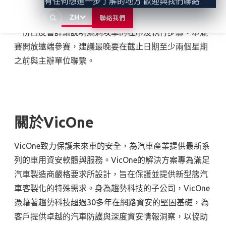
有任何想進一步了解的地方 歡迎與我們聯絡
ZH
比賽報名截止日期為：2024
年
1
月
18
日，報名時須繳交
聯絡我們
一份白皮書詳細說明漏洞攻擊的程序及執行步驟。本競
賽開放遠端參賽，建議最晚要在截止日期至少兩個星期
之前與主辦單位聯繫。
關於VicOne
VicOne
致力保護未來車的安全，為汽車產業提供最新系
列的車用資安軟體與服務。
VicOne
的解決方案專為滿足
汽車製造商嚴格要求所設計，旨在保護並提供新型態汽
車客製化的特殊需求。身為趨勢科技的子公司，
VicOne
憑藉著趨勢科技超過
30
多年在網路資安的堅固基礎，為
客戶提供卓越的汽車防護與深度資安情報洞察，以協助