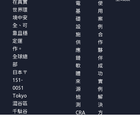
在真實
電
使
世界環
基
用
境中安
礎
案
全、可
設
例
靠且穩
施
合
定運
供
作
作。
應
夥
全球總
鏈
伴
部
軟
成
日本〒
體
功
151-
來
實
0051
源
例
Tokyo
檢
解
澀谷區
測
決
千駄谷
CRA
方
5-27-5
合
案
Links
規
簡
Square
管
介