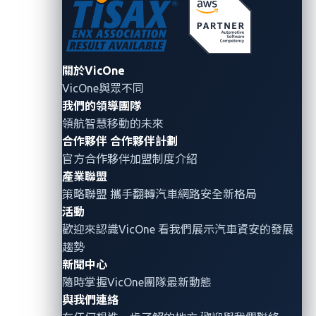
參賽者必須能破解目標元件用來確保程式碼安全執行
的設計機制，例如：資料執行防止 (DEP)
、位址空間配
置隨機化
(ASLR)
以及
/
或是應用程式沙盒模擬環境。攻
關於VicOne
擊中所使用的漏洞必須是先前未曾知曉、未曾發布、
VicOne與眾不同
和
/
或未曾通報過的漏洞。
我們的領導團隊
VicOne
工程師會在
Pwn2Own Automotive
現場協助準
領航智慧移動的未來
備攻擊環境、評估參賽者的成果，並執行漏洞揭露流
合作夥伴
合作夥伴計劃
程，讓實際產品中的漏洞能夠儘早進行修復。
官方合作夥伴加盟制度介紹
產業聯盟
VicOne
執行長鄭奕立指出：「我們非常高興Tesla
能夠
策略聯盟 攜手翻轉
汽車網路安全
新格局
在
Pwn2Own Automotive
擔任主要贊助商。作為車用資
活動
安廠商
VicOne
希望領銜鼓勵紮實研究以解決真實世界的
歡迎來認識VicOne 看我們展示汽車資安的發展
趨勢
汽車資安威脅，此次與
ZDI
的合作，更展現了
VicOne
在
新聞中心
發掘聯網汽車漏洞以防範未來攻擊的領先地位。這樣的
隨時掌握VicOne團隊最新動態
活動對於協助全球汽車產業預測及防範不斷演進的威脅
與我們連絡
情勢至關重要。」