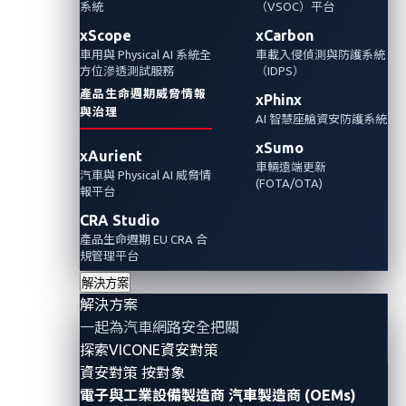
洞
系統
（VSOC）平台
xScope
xCarbon
車用與 Physical AI 系統全
車載入侵偵測與防護系統
2023年10月17日
方位滲透測試服務
（IDPS）
VicOne
產品生命週期威脅情報
xPhinx
與治理
AI 智慧座艙資安防護系統
四大競賽類別並開放遠端參賽 提供超過100萬
xSumo
xAurient
美元包含Tesla電動車的獎金及獎品要鼓勵紮實
車輛遠端更新
汽車與 Physical AI 威脅情
研究以解決真實世界的汽車資安威脅
(FOTA/OTA)
報平台
CRA Studio
Pwn2Own Automotive
Key Insights
產品生命週期 EU CRA 合
規管理平台
解決方案
解決方案
一起為汽車網路安全把關
探索VICONE資安對策
資安對策 按對象
電子與工業設備製造商
汽車製造商 (OEMs)