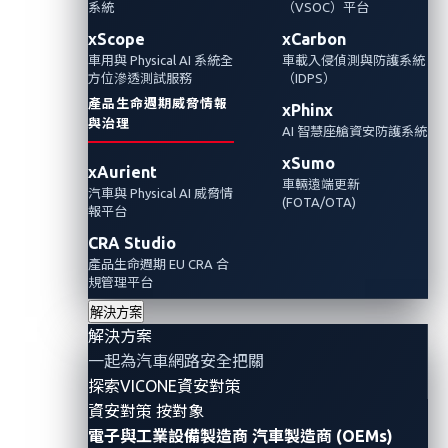
者提供免持控制、
系統
（VSOC）平台
xScope
xCarbon
車用與 Physical AI 系統全
車載入侵偵測與防護系統
導航支援及個人化
方位滲透測試服務
（IDPS）
產品生命週期威脅情報
xPhinx
協助
與治理
AI 智慧座艙資安防護系統
xSumo
xAurient
2025年1月6日
車輛遠端更新
汽車與 Physical AI 威脅情
(FOTA/OTA)
VicOne
報平台
CRA Studio
CES 2025展示P3 digital services SPARQ AI語音
產品生命週期 EU CRA 合
個人助理以及VicOne 的車載AI守護者( AI
規管理平台
Guardian)解決方案如何提供網路安全防護
解決方案
解決方案
一起為汽車網路安全把關
AI
Smart Cockpit Protection
Partnerships
Events
探索VICONE資安對策
資安對策 按對象
電子與工業設備製造商
汽車製造商 (OEMs)