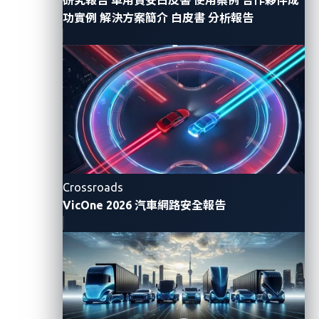
P3 digital services 的 SPARQ AI 語音個人助理是一款直
功實例
解決方案簡介
白皮書
分析報告
觀的車內小幫手，能在副駕為駕駛人提供免持控制、導
航支援及個人化協助。而 VicOne 的車載AI守護者( AI
Guardian)作為其智慧座艙防護組合的一部分，能為 AI
應用（如 P3 的 SPARQ AI 語音個人助理）提供保護，防
止 AI 提示注入、不安全的輸出以及第三方插件漏洞而導
致的資料外洩。
P3 digital services 的首席技術長兼董事總經理 Marius
Mailat 表示：「駕駛者可透過我們的 AI 語音個人助理
Crossroads
無縫控制汽車功能，即時調節溫度或更換音樂；同時，
VicOne 2026 汽車網路安全報告
VicOne 的 AI 守護者資安方案能避免敏感資料洩露，並
解決所有的安全風險。VicOne 提供的可靠保護贏得車輛
使用者更大的信任，讓他們能安全地利用 AI 語音個人助
理所帶來的創新安全與便利性。」
VicOne 執行長鄭奕立補充道：「AI 守護者可以監控並