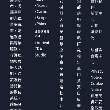
的領航
安
洞
合作夥
xNexus
者，憑
機
部
伴
xCarbon
藉深厚
器
落
新聞中
xScope
的汽車
人
格
心
xPhinx
資安專
資
與
活動
業，透
安
觀
聯絡我
威脅情報與
治理
過軟體
智
點
們
xAurient
與專業
慧
研
CRA
服務，
法務與
座
究
Studio
守護車
合規中
艙
報
輛與機
心
資
告
器人感
安
車
Privacy
知、決
防
用
Notice
策及行
護
資
Cookie
動背後
電
安
Notice
的數位
動
白
供應商
系統，
車
皮
資訊安
確保其
充
書
全政策