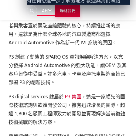
有任何想進一步了解的地方 歡迎與我們聯絡
（IVI）作業系統（OS），具備自帶的開放性、客製化能
ZH
聯絡我們
力及可擴展性。全球眾多創新的 Android 開發者將駕駛
者與乘客置於駕駛座艙體驗的核心，持續推出新的應
用，這就是為什麼全球各地的汽車製造商都選擇
Android Automotive 作為新一代 IVI 系統的原因。
P3 創建了動態的 SPARQ OS 資訊娛樂解決方案，以充
分發揮 Android Automotive 的強大功能，讓OEM 及其
客戶皆從中受益。許多汽車、卡車及摩托車製造商皆已
部署 P3 的創新技術。
P3 digital services 隸屬於
P3 集團
，這是一家領先的國
際技術諮詢與軟體開發公司，擁有迅速增長的團隊，超
過 1,800 名顧問工程師致力於開發並實現解決當前複雜
技術挑戰的解決方案。