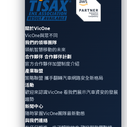
關於VicOne
VicOne與眾不同
我們的領導團隊
領航智慧移動的未來
合作夥伴
合作夥伴計劃
在 CES 2025 上，VicOne 和 P3 digital services將
官方合作夥伴加盟制度介紹
產業聯盟
共同展示如何保護汽車中基於AI的智慧座艙應用程
策略聯盟 攜手翻轉
汽車網路安全
新格局
式避免資料外洩以及網路攻擊的風險。
活動
歡迎來認識VicOne 看我們展示汽車資安的發展
趨勢
為何選擇
Android
新聞中心
Automotive?
隨時掌握VicOne團隊最新動態
與我們連絡
Android Automotive 是現下增長最快的車載資訊娛樂