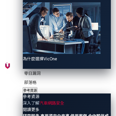
VicOne
今天宣布，將在
CES 2025
上展示其
車載AI守護
者( AI Guardian)
解決方案，並為
P3 digital services
提
供的 SPARQ AI 語音個人助理
(AI Voice Personal
Assistant)
提供資安保護。P3 集團在 CES 2025 的展位
(
LVCC
西廳
– 4266
) 將進行解決方案的聯合展示。
此外，VicOne 的網路安全架構師 Jay Yaneza 將於 1 月
9 日上午 11:30 在
AWS Theater
進行主題演講，題目為
為什麼選擇VicOne
「生成式AI：SDV 時代轉變汽車產品安全風險管理的變
革者」。與會者將了解 VicOne 如何利用 AWS 的 AI 服
零日漏洞
務來協助日本商用車領導製造商
UD Trucks
應對軟體定
部落格
義車輛（SDV）相關的
複雜風險管理挑戰
，例如資源限
制、數據過載以及應對
聯合國第 155 號法規（UN
參考資源
參考資源
R155）
「關於車輛網路安全審核及網路安全管理系統規
深入了解
汽車網路安全
範的統一條款」的挑戰。
- 參考資源
閱讀更多
研究報告
車用資安白皮書
使用案例
合作夥伴成