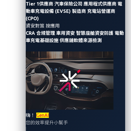
Tier 1供應商
汽車保險公司
應用程式供應商
電
動車充電設備 (EVSE) 製造商
充電站營運商
(CPO)
資安對策 按應用
CRA 合規管理
車用資安
智慧座艙資安防護
電動
車充電基礎設施
供應鏈軟體來源檢測
VicOne 與 P3 digital services 攜手合作，於 CES 2025
共同展示安全的 AI 智慧座艙解決方案，為汽車駕駛者提
供免持控制、導航支援及個人化協助
CES 2025展示P3 digital services SPARQ AI語音個人助
理以及VicOne 的車載AI守護者( AI Guardian)解決方案
嗨！
GenAI
如何提供網路安全防護
您的效率提升小幫手
【
2025
年
1
月
6
日，台北訊】全球車用資安領導廠商