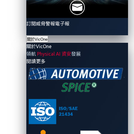
保護 P3 digital services 的服務，確保沒有網路攻擊能
夠觸及 SPARQ AI 語音個人助理，並防止意外的隱私洩
露和數據資料外洩。我們很自豪能夠展示
VicOne
加上
訂閱威脅警報電子報
P3聯合解決方案的功能與安全性，並深信這正是未來汽
車製造商在 AI 驅動功能上能夠脫穎而出的關鍵。」
關於VicOne
關於VicOne
SPARQ AI 語音個人助理是 P3 旗艦產品 SPARQ OS 資訊
領航
Physical AI 資安
發展
娛樂平台的一部分。這款先進的座艙解決方案在其多樣
- 關於VicOne
閱讀更多
化且不斷擴展的應用程式商店中擁有超過 200 款的應用
及功能，並且內建智慧導航及其他支援功能，包括
SPARQ
內建的數位和個人語音助手、充電服務、大量服
務選項以及娛樂功能的選擇，即便近到去附近便利商店
還是進行橫貫大陸的洲際冒險，都能讓每次旅程更加豐
富。