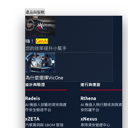
產品與服務
VicOne 與 P3
嗨！
GenAI
您的效率提升小幫手
digital services 攜
手合作，於 CES
為什麼選擇VicOne
2025 共同展示安全
設計與驗證
運行與應變
Radeis
Rthena
的 AI 智慧座艙解決
AI 機器人部署前資安與運
AI 機器人執行期偵測與資
作安全驗證平台
安防護平台
方案，為汽車駕駛
xZETA
xNexus
汽車漏洞與 SBOM 管理
車隊資安營運中心