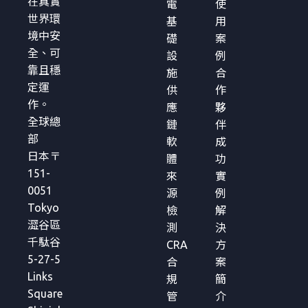
在真實
電
使
世界環
基
用
境中安
礎
案
全、可
設
例
靠且穩
施
合
定運
供
作
作。
應
夥
全球總
鏈
伴
部
軟
成
日本〒
體
功
151-
來
實
0051
源
例
Tokyo
檢
解
澀谷區
測
決
千駄谷
CRA
方
5-27-5
合
案
Links
規
簡
Square
管
介