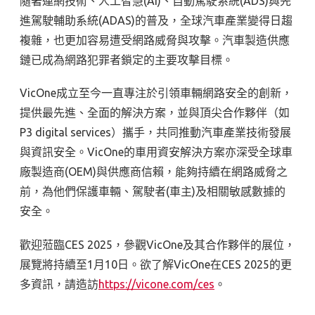
隨著連網技術、人工智慧
(AI)
、自動駕駛系統
(ADS)
與先
進駕駛輔助系統
(ADAS)
的普及，全球汽車產業變得日趨
複雜，也更加容易遭受網路威脅與攻擊。汽車製造供應
鏈已成為網路犯罪者鎖定的主要攻擊目標。
VicOne成立至今一直專注於引領車輛網路安全的創新，
提供最先進、全面的解決方案，並與頂尖合作夥伴（如
P3 digital services）攜手，共同推動汽車產業技術發展
與資訊安全。
VicOne
的車用資安解決方案亦深受全球車
廠製造商
(OEM)
與供應商信賴，能夠持續在網路威脅之
前，為他們保護車輛、駕駛者
(
車主
)
及相關敏感數據的
安全。
歡迎蒞臨
CES 2025
，參觀
VicOne
及其合作夥伴的展位，
展覽將持續至
1
月
10
日。欲了解VicOne在CES 2025的更
多資訊，請造訪
https://vicone.com/ces
。