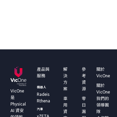
產品與
解
參
關於
服務
決
考
VicOne
方
資
關於
機器人
案
源
VicOne
VicOne
Radeis
是
車
零
我們的
Rthena
Physical
用
日
領導團
汽車
AI 資安
資
漏
隊
xZETA