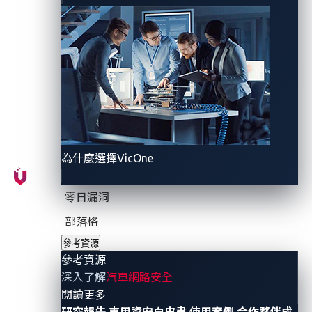
人員、安全與營運
(DevSecOps)
的創新工作流程。
VicOne
執行長鄭奕立表示：「作為車用資安領導廠商，
我們與微軟合作實現的
DevSecOps
工作流程，為軟體開
發人員和車廠製造商
(OEM)
等提供了前所未有的好處。
開發人員可以用更有效率、更有效的途徑來推出經過驗
證的安全性的創新軟體解決方案，而車廠製造商不僅可
以對自己的軟體進行自我評估，還可以對複雜供應鏈中
為什麼選擇VicOne
供應商的解決方案進行評估。此次合作實現的端到端保
護將有望徹底翻轉汽車軟體生命週期和
零日漏洞
Marketplace
。」
部落格
參考資源
VicOne xZETA已經整合到
參考資源
深入了解
汽車網路安全
GitHub
，作為
GitHub開發的
- 參考資源
閱讀更多
一部分提供使用
研究報告
車用資安白皮書
使用案例
合作夥伴成