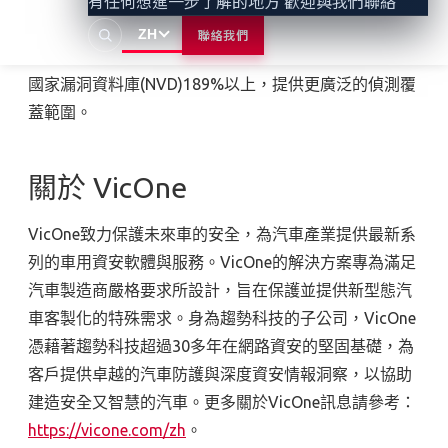
有任何想進一步了解的地方 歡迎與我們聯絡
持續性威脅
(Advanced Persistent Threat, APT)
和勒索
ZH
聯絡我們
軟體的卓越可見性。
xZETA
所提供的威脅情報資訊超過
國家漏洞資料庫
(NVD)189%
以上，提供更廣泛的偵測覆
蓋範圍。
關於 VicOne
VicOne致力保護未來車的安全，為汽車產業提供最新系
列的車用資安軟體與服務。
VicOne
的解決方案專為滿足
汽車製造商嚴格要求所設計，旨在保護並提供新型態汽
車客製化的特殊需求。身為趨勢科技的子公司，
VicOne
憑藉著趨勢科技超過
30
多年在網路資安的堅固基礎，為
客戶提供卓越的汽車防護與深度資安情報洞察，以協助
建造安全又智慧的汽車。更多關於
VicOne
訊息請參考：
https://vicone.com/zh
。