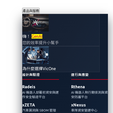
產品與服務
VicOne與微軟共同
嗨！
GenAI
您的效率提升小幫手
合作為軟體開發者
提供服務 具有差異
為什麼選擇VicOne
化的汽車威脅情
設計與驗證
運行與應變
Radeis
Rthena
報、創新且無縫的
AI 機器人部署前資安與運
AI 機器人執行期偵測與資
作安全驗證平台
安防護平台
DevSecOps 工作流
xZETA
xNexus
汽車漏洞與 SBOM 管理
車隊資安營運中心