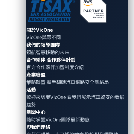
時提高車輛的安全性和資訊安全保障。」
透過人工智慧驅動的靜態分析、秘密掃描和軟體構成分
關於VicOne
析，
GitHub Advanced Security
可協助開發人員和安全
VicOne與眾不同
團隊協同工作，在不犧牲生產力的情況下加速交付更安
我們的領導團隊
全的軟體。
領航智慧移動的未來
合作夥伴
合作夥伴計劃
xZETA
獨特的
VicOne
漏洞影響評級
(VVIR)
整合了外部情
官方合作夥伴加盟制度介紹
報和內部洞察，協助使用者排序出優先考慮的高風險漏
產業聯盟
洞，從而能夠快速識別高風險問題並執行對策。
xZETA
策略聯盟 攜手翻轉
汽車網路安全
新格局
會將完整的資訊回饋到威脅和風險評估
(TARA)
結果中，
活動
這樣的執行程序符合
ISO 21434「道路車輛 - 網路安全工
歡迎來認識VicOne 看我們展示汽車資安的發展
程」規範
，並且促進持續監控。
趨勢
新聞中心
相比於僅解決已知開源漏洞的漏洞管理平台，
xZETA
完
隨時掌握VicOne團隊最新動態
整提供了對零日漏洞、未公開和已知漏洞、以及常見弱
與我們連絡
點枚舉
(Common Weakness Enumeration, CWE)
、進階