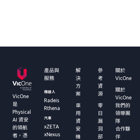
產品與
解
參
關於
服務
決
考
VicOne
方
資
關於
機器人
案
源
VicOne
VicOne
Radeis
是
車
零
我們的
Rthena
Physical
用
日
領導團
汽車
AI 資安
資
漏
隊
xZETA
的領航
安
洞
合作夥
xNexus
者，憑
機
部
伴