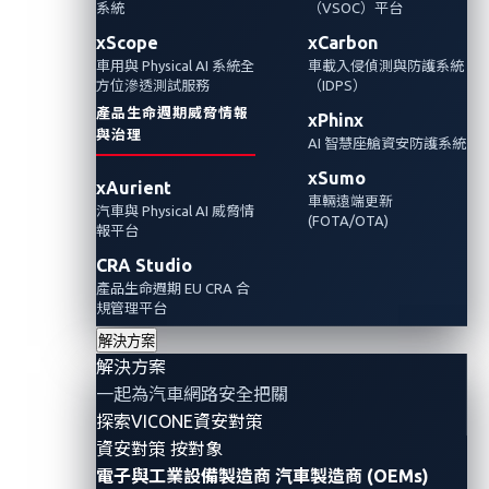
程
系統
（VSOC）平台
xScope
xCarbon
車用與 Physical AI 系統全
車載入侵偵測與防護系統
2025年1月9日
方位滲透測試服務
（IDPS）
VicOne
產品生命週期威脅情報
xPhinx
與治理
AI 智慧座艙資安防護系統
雙方的協作為汽車軟體生命週期提供端對端保
xSumo
xAurient
護，並簡化 SDV 製造商的安全程式碼開發
車輛遠端更新
汽車與 Physical AI 威脅情
(FOTA/OTA)
報平台
xZETA
Partnerships
Events
CRA Studio
產品生命週期 EU CRA 合
規管理平台
解決方案
解決方案
一起為汽車網路安全把關
探索VICONE資安對策
資安對策 按對象
電子與工業設備製造商
汽車製造商 (OEMs)