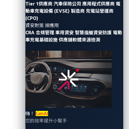
Tier 1供應商
汽車保險公司
應用程式供應商
電
動車充電設備 (EVSE) 製造商
充電站營運商
(CPO)
資安對策 按應用
VicOne與微軟共同合作為軟體開發者提供服務
CRA 合規管理
車用資安
智慧座艙資安防護
電動
具有差異化的汽車威脅情報、創新且無縫的 DevSecOps
車充電基礎設施
供應鏈軟體來源檢測
工作流程
雙方的協作為汽車軟體生命週期提供端對端保護，並簡
化
SDV
製造商的安全程式碼開發
【
2025
年
1
月9日，台北訊】全球車用資安領導廠商
VicOne
今日宣布與
Microsoft
合作，
VicOne
的
xZETA
已
整合並可以在
GitHub
上使用，讓車輛軟體開發人員能夠
主動保護韌體並確保在整個汽車軟體生命週期中提供端
到端保護。軟體定義車輛
(SDV)
製造商因此能受益於差
嗨！
GenAI
異化的汽車威脅情報、簡化且安全的程式碼開發、強化
您的效率提升小幫手
的持續整合
(CI)
和自動化安全分析。這次合作實現了開發