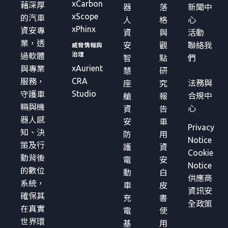
xCarbon
藉深厚
器
落
新聞中
xScope
的汽車
人
格
心
xPhinx
資安專
資
與
活動
業，透
安
觀
聯絡我
威脅情報與
治理
過軟體
智
點
們
xAurient
與專業
慧
研
CRA
服務，
法務與
座
究
Studio
守護車
合規中
艙
報
輛與機
心
資
告
器人感
安
車
Privacy
知、決
防
用
Notice
策及行
護
資
Cookie
動背後
電
安
Notice
的數位
動
白
供應商
系統，
車
皮
資訊安
確保其
充
書
全政策
在真實
電
使
世界環
基
用