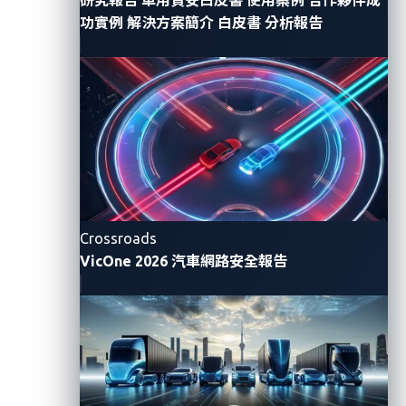
功實例
解決方案簡介
白皮書
分析報告
汽車軟體開發人員現在可以使用
Azure DevOps的GitHub
Advanced Security
進行原始碼分析、在不變動原始碼的
情況下亦可以使用VicOne
xZETA
進行二進位分析以及正
在申請專利的
VicOne
漏洞影響評級
(VVIR)
，打造出無縫
且強大的工作流程來保護其軟體。可以預見
xZETA
最終
將會在
Microsoft Azure
基礎架構上執行：
Microsoft Visual Studio Code和
GitHub Copilot
協
助開發人員編寫安全程式碼。
Crossroads
VicOne 2026 汽車網路安全報告
GitHub Advanced Security進行秘密掃描和原始碼
分析。
VicOne xZETA提供韌體和二進位分析以及即時漏洞
評級。