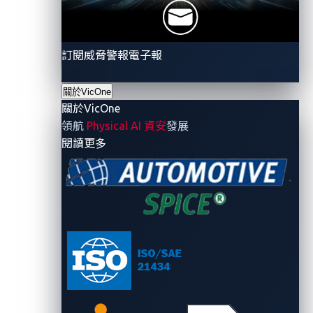
訂閱威脅警報電子報
關於VicOne
關於VicOne
領航
Physical AI 資安
發展
圖說：VicOne xZETA已經可以在
GitHub
上使用，
- 關於VicOne
閱讀更多
透過二進位分析和汽車威脅情報來保護汽車軟體創
新。
微軟製造和行動部門副總裁
Dayan Rodriquez
表示：
「透過解決原始碼和二進位層級的漏洞，我們與
VicOne
的合作為安全的汽車軟體創新樹立新標準。這次合作結
合我們公司多元的安全專業知識，以及
VicOne
帶來強大
且獨特的汽車威脅情報，創造了更有效率、更有效和無
縫的工作流程，從而能夠更快地開發創新汽車技術，同