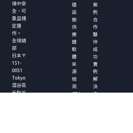
境中安
礎
案
全、可
設
例
靠且穩
施
合
定運
供
作
作。
應
夥
全球總
鏈
伴
部
軟
成
日本〒
體
功
151-
來
實
0051
源
例
Tokyo
檢
解
澀谷區
測
決
千駄谷
CRA
方
5-27-5
合
案
Links
規
簡
Square
管
介
Shinjuku
理
白
皮