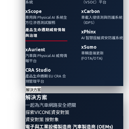
系統
（VSOC）平台
Automotive Cybersecurity
Partnerships
xScope
xCarbon
車用與 Physical AI 系統全
車載入侵偵測與防護系統
方位滲透測試服務
（IDPS）
產品生命週期威脅情報
xPhinx
與治理
AI 智慧座艙資安防護系統
xSumo
xAurient
車輛遠端更新
汽車與 Physical AI 威脅情
(FOTA/OTA)
報平台
CRA Studio
產品生命週期 EU CRA 合
規管理平台
解決方案
解決方案
隨著 UN R155/R156 和 ISO 24089 法規推升對強大
一起為汽車網路安全把關
OTA 框架的需求，汽車網路安全專家以專業知識協助建
探索VICONE資安對策
構車界安全標準
資安對策 按對象
電子與工業設備製造商
汽車製造商 (OEMs)
【2025年5月29日，台北訊】全球車用資安領導廠商