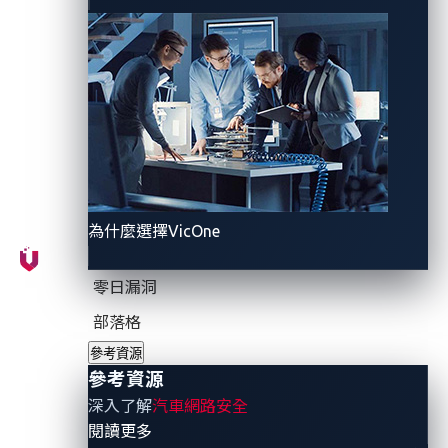
此次合作進一步強化業界在安全標準方面的合作，這些
標準有助於製造商透過標準化的車輛軟體更新方法來滿
足監管要求。
eSync 聯盟執行董事 Mike Gardner 表示：「隨著汽車不
斷發展成為複雜的軟體平台，安全OTA 更新的標準化仍
然是產業的當務之急。VenOne 的加入為我們的聯盟增
添了寶貴的汽車網路安全專業，我們將共同製定標準，
為什麼選擇VicOne
幫助業界應對網路安全挑戰和監管要求。他們的參與增
強了我們為整個汽車生態系統持續建立安全軟體更新最
零日漏洞
佳實踐的努力。」
部落格
VicOne 提供獲得業界肯定的汽車威脅情報和專為汽車各
參考資源
種環境打造的網路安全解決方案，這將進一步促進
參考資源
eSync 聯盟在雲端和車載電子設備之間建立安全的雙向
深入了解
汽車網路安全
- 參考資源
閱讀更多
資料傳輸管道。