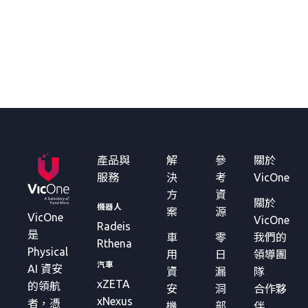
產品與
解
參
關於
服務
決
考
VicOne
方
資
關於
機器人
案
源
VicOne
VicOne
Radeis
是
車
零
我們的
Rthena
Physical
用
日
領導團
汽車
AI 資安
資
漏
隊
xZETA
的領航
安
洞
合作夥
xNexus
者，憑
機
部
伴