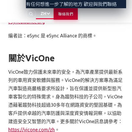
有任何想進一步了解的地方 歡迎與我們聯絡
應商無需投入額外時間和資源重新設計其產品以滿足眾
多不同的
OTA
協議。更多資訊請參考：
ZH
聯絡我們
esyncalliance.org
編者註：eSync 是 eSync Alliance 的商標。
關於
VicOne
VicOne致力保護未來車的安全，為汽車產業提供最新系
列的車用資安軟體與服務。
VicOne
的解決方案專為滿足
汽車製造商嚴格要求所設計，旨在保護並提供新型態汽
車客製化的特殊需求。身為趨勢科技的子公司，
VicOne
憑藉著趨勢科技超過
30
多年在網路資安的堅固基礎，為
客戶提供卓越的汽車防護與深度資安情報洞察，以協助
建造安全又智慧的汽車。更多關於
VicOne
訊息請參考：
https://vicone.com/zh
。