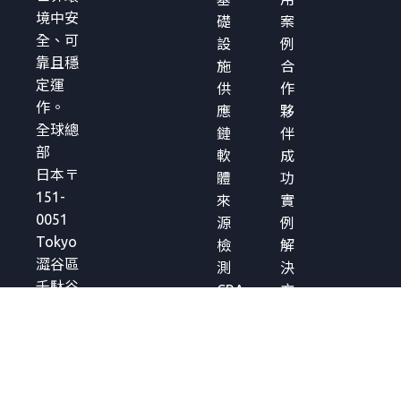
境中安
礎
案
全、可
設
例
靠且穩
施
合
定運
供
作
作。
應
夥
全球總
鏈
伴
部
軟
成
日本〒
體
功
151-
來
實
0051
源
例
Tokyo
檢
解
澀谷區
測
決
千駄谷
CRA
方
5-27-5
合
案
Links
規
簡
Square
管
介
Shinjuku
理
白