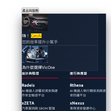
產品與服務
VicOne 加入 eSync
嗨！
GenAI
您的效率提升小幫手
聯盟協助強化汽車
OTA 安全性
為什麼選擇VicOne
2025年5月29日
設計與驗證
運行與應變
VicOne
Radeis
Rthena
AI 機器人部署前資安與運
AI 機器人執行期偵測與資
隨著 UN R155/R156 和 ISO 24089 法規推升對
作安全驗證平台
安防護平台
強大 OTA 框架的需求，汽車網路安全專家以專
xZETA
xNexus
業知識協助建構車界安全標準
汽車漏洞與 SBOM 管理
車隊資安營運中心