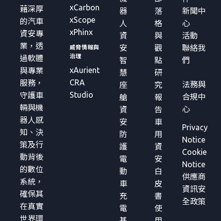
xCarbon
藉深厚
器
落
新聞中
xScope
的汽車
人
格
心
xPhinx
資安專
資
與
活動
業，透
安
觀
聯絡我
威脅情報與
治理
過軟體
智
點
們
xAurient
與專業
慧
研
CRA
服務，
法務與
座
究
Studio
守護車
合規中
艙
報
輛與機
心
資
告
器人感
安
車
Privacy
知、決
防
用
Notice
策及行
護
資
Cookie
動背後
電
安
Notice
的數位
動
白
供應商
系統，
車
皮
資訊安
確保其
充
書
全政策
在真實
電
使
世界環
基
用