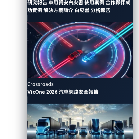
研究報告
車用資安白皮書
使用案例
合作夥伴成
eSync 聯盟對 OTA 更新所建立的標準化方法，為車廠與
功實例
解決方案簡介
白皮書
分析報告
供應商提供支撐基礎，使其得以依據 UN R155 與 R156
要求導入合規解決方案。作為eSync成員，VicOne 將為
這些行業標準貢獻其專業的安全知識，幫助更全面地提
升汽車產業網路安全實踐。
VicOne 北美和歐洲副總裁兼董事總經理 William Dalton
表示：「加入 eSync 聯盟與我們『守護未來車輛安全』
的使命高度一致。產業正在轉變走向軟體定義車輛的未
Crossroads
來，安全 OTA 更新的堅實標準至關重要。透過加入
VicOne 2026 汽車網路安全報告
eSync 聯盟，VicOne將運用自身的資安專業來協助制定
合規的相關標準，使車廠打造出能在整個生命周期內保
持安全並且符合法規要求的汽車。」
滿足OTA相關安全法規要求