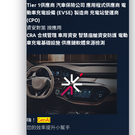
Tier 1供應商
汽車保險公司
應用程式供應商
電
VicOne
今日正式宣布成為eSync新成員。eSync是全球性
動車充電設備 (EVSE) 製造商
充電站營運商
的汽車計畫，推出軟體OTA以及診斷分析服務，隨著UN
(CPO)
R155、R156 和 ISO 24089等網路安全和軟體更新相關
資安對策 按應用
法規對全球汽車製造商日益重要，eSync 聯盟邀請
CRA 合規管理
車用資安
智慧座艙資安防護
電動
VicOne加入聯盟，協助制定標準為聯盟成員提供符合監
車充電基礎設施
供應鏈軟體來源檢測
管要求的車輛軟體更新方法，並為聯盟提升汽車網路安
全專業知識。
eSync 聯盟致力於為車輛建立標準化且安全的
OTA（Over-the-Air）更新技術，此次與 VicOne 的合作
將為 eSync 聯盟帶來更多來自車用網路安全的專業支
持。VicOne 提供汽車產業最先進且最全面的資安解決方
案，並結合業界最佳合作夥伴的集體專業。車廠(OEM)
與供應商相信 VicOne 所量身打造的解決方案能夠有效
嗨！
GenAI
應對不斷變化的威脅，並保護車輛、駕駛人與敏感資料
您的效率提升小幫手
的安全。