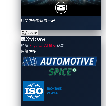
隨著UN R155（網路安全管理）、R156（軟體更新管
理）和ISO 24089（軟體更新工程）目前在主要市場中
訂閱威脅警報電子報
逐漸形成需求，汽車產業受益於標準化的實施方法。這
些框架都有一樣的要求，要車廠在車輛的整個生命週期
關於VicOne
間建立強大、健全的網路安全實踐和安全的軟體更新機
關於VicOne
制。
領航
Physical AI 資安
發展
- 關於VicOne
閱讀更多
透過加入eSync聯盟，VicOne將貢獻其安全專業知識來
制定 OTA 更新框架的行業標準。此次最佳實踐的合作
開發除符合聯合國R155/R156的要求，同時促進了業界
在安全軟體更新方法方面的更廣泛協調。
Mike Gardner再次表示：「VicOne加入eSync對我們汽
車生態系統來說是一個重要的補強，車用資安專家與汽
車技術專家間的知識共享將提升整個產業的網路安全意
識，並有助於製定面向未來的標準，以應對不斷演進的