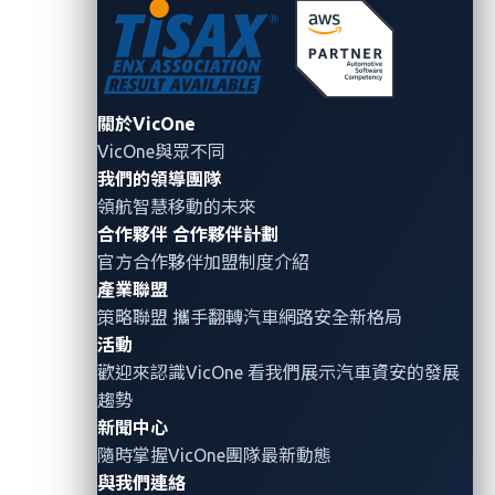
網路威脅和法規要求。」
eSync 聯盟既有的OTA標準，搭配VicOne 的汽車網路安
全專業知識相輔相成，定將有助於加速實踐整個產業採
關於VicOne
用安全的 OTA 更新，從而幫助車廠滿足監管各項車用
VicOne與眾不同
法規要求。
我們的領導團隊
領航智慧移動的未來
合作夥伴
合作夥伴計劃
關於
eSync
聯盟
官方合作夥伴加盟制度介紹
產業聯盟
eSync™ 聯盟是一個非營利產業協會，致力於推動汽車
策略聯盟 攜手翻轉
汽車網路安全
新格局
電子領域的
OTA
更新和診斷資料標準。
eSync
已部署應
活動
用於全球數百萬輛汽車，透過提供唯一經過驗證的標準
歡迎來認識VicOne 看我們展示汽車資安的發展
化
OTA
雙向資料管道，能夠為車廠和供應鏈節省數百
趨勢
萬美元的巨額成本，並為遠端軟體更新、診斷和遠端資
新聞中心
訊處理方面提供穩定基礎。
eSync
為車廠提供一個簡
隨時掌握VicOne團隊最新動態
與我們連絡
單、有效且安全的平台，可隨時整合到車輛中。一級供