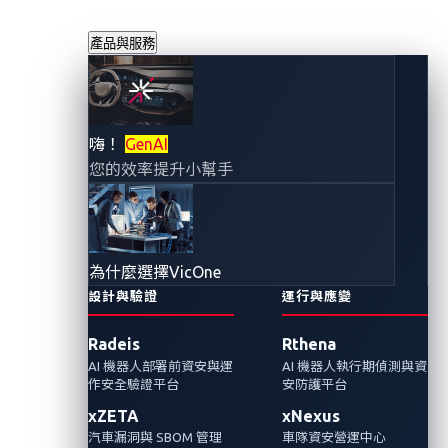
產品與服務
VicOne 在 MIH
嗨！
GenAI
您的效率提升小幫手
Open EV 平台上推
出全新 Secure
為什麼選擇VicOne
RDS (車載軟體安全
設計與驗證
運行與應變
Radeis
Rthena
遠端診斷服務）
AI 機器人部署前資安與運
AI 機器人執行期偵測與資
作安全驗證平台
安防護平台
2022年11月11日
xZETA
xNexus
VicOne
汽車漏洞與 SBOM 管理
車隊資安營運中心