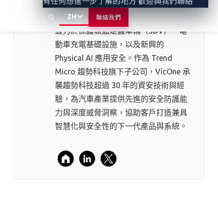
有任何想進一步了解的地方 歡迎與我們聯絡
VicOne
VicOne
是車用資安解決方案領導品牌，
ZH
聯絡我們
致力於保護軟體定義車輛（SDV）、電
動車充電基礎設施，以及新興的
Physical AI 應用安全。作為 Trend
Micro 趨勢科技⁠旗下子公司，VicOne 承
襲趨勢科技超過 30 年的資安技術與經
驗，為汽車產業提供先進的安全防護能
力與深度威脅洞察，協助客戶打造兼具
智慧化與安全性的下一代產品與系統。