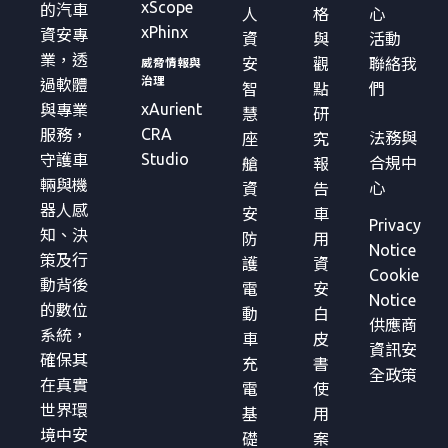
xScope
的汽車
人
格
心
xPhinx
資安專
資
與
活動
業，透
安
觀
聯絡我
威脅情報與
治理
過軟體
智
點
們
xAurient
與專業
慧
研
CRA
服務，
法務與
座
究
Studio
守護車
合規中
艙
報
輛與機
心
資
告
器人感
安
車
Privacy
知、決
防
用
Notice
策及行
護
資
Cookie
動背後
電
安
Notice
的數位
動
白
供應商
系統，
車
皮
資訊安
確保其
充
書
全政策
在真實
電
使
世界環
基
用
境中安
礎
案