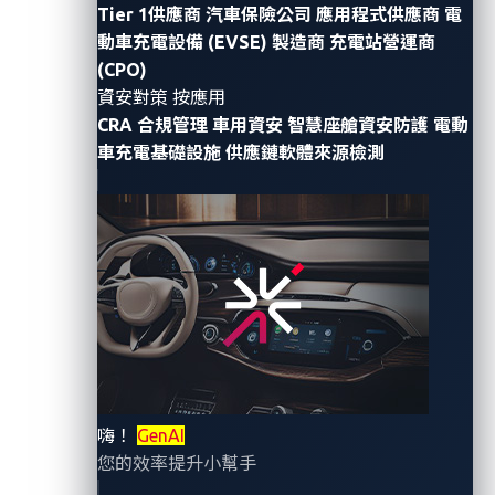
Tier 1供應商
汽車保險公司
應用程式供應商
電
的重要性。資安領導者趨勢科技旗下的車用資安公司
動車充電設備 (EVSE) 製造商
充電站營運商
VicOne
在 2022年11月8日
MIH
Consortium
組織的年
(CPO)
度技術活動
MIH Demo Day
上推出了業界第一個基於
資安對策 按應用
Open EV
平台的車載軟體安全遠程診斷服務。
VicOne
CRA 合規管理
車用資安
智慧座艙資安防護
電動
Secured RDS
（遠程診斷服務）率先將車輛異常檢測服
車充電基礎設施
供應鏈軟體來源檢測
務擴展到軟體診斷。遠程檢測異常並即時預警，可以幫
助汽車製造商和系統供應商建立更強大的網路安全防
禦，為電動
汽車提供全面的網路安全保護。
不同於過去一般
RDS
服務以硬體異常偵測為主且多耗時
費力，
Secured RDS
是
VicOne
在
MIH Open EV
Platform
上開發的車載安全遠程診斷服務，採用獨家
xNexus
技術，具有擴展的偵測和回應。它收集和優化來
自車輛端點的遙測數據，並將其發送到基於雲
端
的
偵測
嗨！
GenAI
和
回應
(XDR)
平台，該平台設計用於處理車輛安全運營
您的效率提升小幫手
中心
(VSOC)
的網路安全威脅分析。
Secured RDS
也利