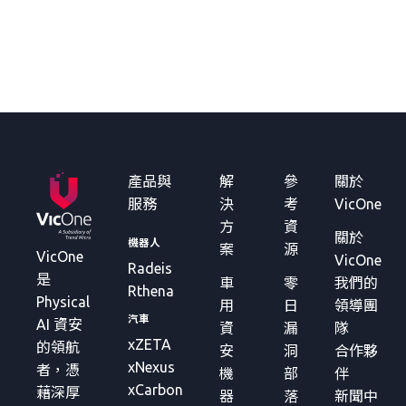
產品與
解
參
關於
服務
決
考
VicOne
方
資
關於
機器人
案
源
VicOne
VicOne
Radeis
是
車
零
我們的
Rthena
Physical
用
日
領導團
汽車
AI 資安
資
漏
隊
xZETA
的領航
安
洞
合作夥
xNexus
者，憑
機
部
伴
xCarbon
藉深厚
器
落
新聞中