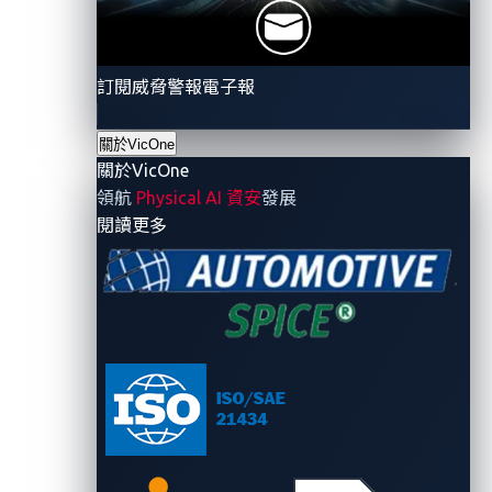
作為汽車網路安全專家，
VicOne
最
擅長為汽車行業提供前瞻性的網路安
全防護
訂閱威脅警報電子報
在日新月異的網路安全挑戰中，電動汽車必須依賴更完
關於VicOne
善的網路安全防護解決方案。
VicOne
解決方案通過為
關於VicOne
汽車製造商和系統供應商提供汽車網路安全防護解
決方
領航
Physical AI 資安
發展
案，從設計、軟體更新服務、安全滲透測試等全方位的
- 關於VicOne
閱讀更多
網路安全防護，結合趨勢科技來自最新最即時的汽車網
路安全威脅情報，涵蓋威脅識別、偵測、分析、回應、
恢復
5
個方面來保障行車安全。通過單一的整合平台，
車輛安全運營中心可以即時監控、串連和可視化威脅，
並不斷加強對車輛的保護。
造訪
VicOne
的
xNexus
產品頁面
以獲取
VicOne
XDR
(
延伸式偵測及回應
)
平台
xNexus
的
更多訊息。