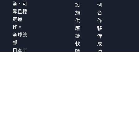
全、可
設
例
靠且穩
施
合
定運
供
作
作。
應
夥
全球總
鏈
伴
部
軟
成
日本〒
體
功
151-
來
實
0051
源
例
Tokyo
檢
解
澀谷區
測
決
千駄谷
CRA
方
5-27-5
合
案
Links
規
簡
Square
管
介
Shinjuku
理
白
皮
書