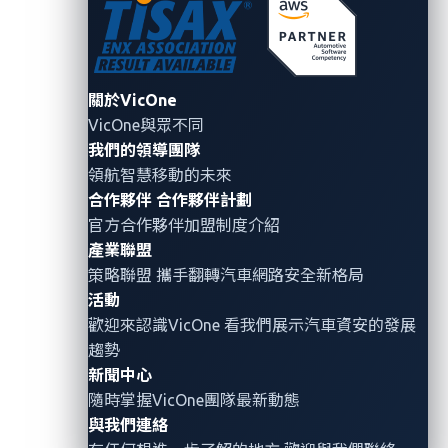
關於
VicOne
VicOne
的願景是確保未來車輛的安全，為汽車產業提供
關於VicOne
廣泛的網路安全軟體和服務組合。
VicOne
解決方案專為
VicOne與眾不同
滿足汽車製造商的嚴格需求而打造，旨在滿足現代汽車
我們的領導團隊
的特殊需求。作為趨勢科技的子公司，
VicOne
依託於趨
領航智慧移動的未來
合作夥伴
合作夥伴計劃
勢科技
30
多年產業經驗的堅實網路安全基礎，提供無
官方合作夥伴加盟制度介紹
與倫比的汽車保護和深入的安全洞察，使我們的客戶能
產業聯盟
夠打造安全和智慧型的汽車。
欲了解有關
VicOne
更全
策略聯盟 攜手翻轉
汽車網路安全
新格局
面的資訊，請訪問：
https://vicone.com/zh
活動
歡迎來認識VicOne 看我們展示汽車資安的發展
趨勢
新聞中心
About the Author
隨時掌握VicOne團隊最新動態
與我們連絡