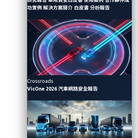
供應鏈合作夥伴做好準備。利用
MIH Open EV Platform
功實例
解決方案簡介
白皮書
分析報告
收集的數據樣本，結合
VicOne
在車輛網路安全威脅方
面豐富的行業經驗，可以開發出更準確、更成熟的數據
模型，即時偵測網路威脅，幫助安全團隊監控網路攻擊
事件並快速回應。相信
VicOne
研發的
Secure RDS
將
為行業提供更加即時、便捷、可靠的汽車網路安全診斷
服務，助力未來構建更加安全的電動汽車產業發展環
境。
MIH
執行長鄭顯聰表示，
M
IH
致力於打造開放的
EV
生
Crossroads
態系統，希望匯聚各行業的戰略合作夥伴，實現關鍵技
VicOne 2026 汽車網路安全報告
術開發，從而降低進入門檻，加速行業發展。與
VicOne
在
Secure RDS
方面的合作將為
EV
生態系統成員提供最
省心的維護環境，從部署到維護提供全面保護，共同加
速汽車行業的轉型。