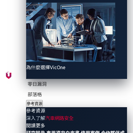
用豐富的網路安全威脅情報以及
AI
和機器學習建立龐大
資料
庫，依循原型車數據演算出安全基準線（
Base
line
），在車輛發生異常時立刻加以比對，有效提升攻
擊偵測的速度與精準度，幫助營運人員迅速做出正確判
斷，成功強化車輛連網後的資訊安全性，更大幅降低車
輛錯誤診斷以及軟體故障排除的時間與人力成本。
VicOne
攜手
MIH Open EV
為什麼選擇VicOne
Platform
打造更安全的整車開發平
台環境
零日漏洞
部落格
新一代移動體驗的核心是基於用戶；一個安全的汽車開
發平台，可以幫助電動汽車行業聚焦創新，開發優秀的
參考資源
參考資源
應用，並且提供良好的使用者體驗。
VicOne
首席執行
深入了解
汽車網路安全
官鄭奕立正表示，
電動汽車市場越來越大，與完全連網
- 參考資源
閱讀更多
的汽車相關的安全風險越來越嚴重。就越迫切需要協助
研究報告
車用資安白皮書
使用案例
合作夥伴成