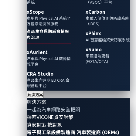
系統
（VSOC）平台
業界首創的車載安全遠端診斷軟體，為電動汽
xScope
xCarbon
車用與 Physical AI 系統全
車載入侵偵測與防護系統
車提供卓越的即時網路安全保護。
方位滲透測試服務
（IDPS）
產品生命週期威脅情報
xPhinx
與治理
AI 智慧座艙資安防護系統
xSumo
xAurient
車輛遠端更新
汽車與 Physical AI 威脅情
(FOTA/OTA)
報平台
CRA Studio
產品生命週期 EU CRA 合
規管理平台
解決方案
解決方案
一起為汽車網路安全把關
全球電動汽車市場的快速發展，迎來了軟體定義汽車
探索VICONE資安對策
資安對策 按對象
（
SDV
）的新時代。加速的創新發展也讓電動汽車成為
電子與工業設備製造商
汽車製造商 (OEMs)
駭客攻擊的新目標，這凸顯了網路安全在電動汽車行業