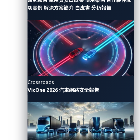
功實例
解決方案簡介
白皮書
分析報告
圖說：
VicOne
可偵測零時差漏洞並提供情境化攻擊
路徑的獨家解決方案xNexus及xZETA在
AWS
Marketplace
上架。
xNexus
能與
VicOne
的車載
VSOC
感測器整合，運用獨特
的大型語言模型
(LLM)
來提供客製化報表以支援
VSOC
團
隊協助他們根據不同利害關係人的需求提供可化為行動
的情境化攻擊路徑。
VicOne
次世代
VSOC
平台的功能可
加快威脅調查速度，讓
VSOC
團隊有自信地回應攻擊，
Crossroads
並有效降低追蹤假警報的沉重負擔。
VicOne 2026 汽車網路安全報告
xZETA
是一套自動化漏洞與
SBOM
管理系統，可掃描車
用軟體並偵測出其中是否有零時差
(zero-day)
、未公
開、已知以及客戶發現的漏洞，還有
CWE
漏洞、惡意程
式以及進階持續性威脅。有了
xZETA
正在申請專利的
「
VicOne
漏洞衝擊評分」
(VicOne Vulnerability Impact