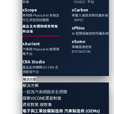
系統
（VSOC）平台
VicOne協助汽車產業更有效率且更輕鬆地保護
xScope
xCarbon
車用與 Physical AI 系統全
車載入侵偵測與防護系統
供應鏈防禦零時差漏洞與網路攻擊
方位滲透測試服務
（IDPS）
產品生命週期威脅情報
xPhinx
與治理
AI 智慧座艙資安防護系統
xSumo
xAurient
車輛遠端更新
汽車與 Physical AI 威脅情
(FOTA/OTA)
報平台
CRA Studio
產品生命週期 EU CRA 合
規管理平台
解決方案
解決方案
一起為汽車網路安全把關
VicOne
協助汽車產業更有效率且更輕鬆地保護供應鏈防
探索VICONE資安對策
禦零時差漏洞與網路攻擊
資安對策 按對象
電子與工業設備製造商
汽車製造商 (OEMs)
【2024
年
6
月
18
日，台北訊】全球車用資安領導廠商