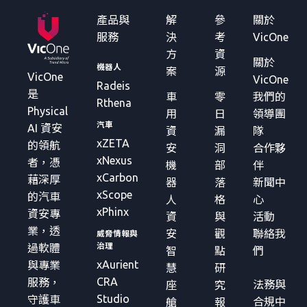
產品與
解
參
關於
服務
決
考
VicOne
方
資
關於
機器人
案
源
VicOne
VicOne
Radeis
是
車
零
我們的
Rthena
Physical
用
日
領導團
汽車
AI 資安
資
漏
隊
xZETA
的領航
安
洞
合作夥
xNexus
者，憑
機
部
伴
xCarbon
藉深厚
器
落
新聞中
xScope
的汽車
人
格
心
xPhinx
資安專
資
與
活動
業，透
安
觀
聯絡我
威脅情報與
治理
過軟體
智
點
們
xAurient
與專業
慧
研
CRA
服務，
法務與
座
究
Studio
守護車
合規中
艙
報