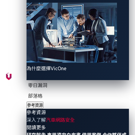
協助全球汽車製造商能在全球軟體定義汽車
(SDV)
供應
鏈中安全地使用這些解決方案。隨著
VicOne
車用資安方
案上架
AWS Marketplace
，世界各地的客戶、託管式資
安服務供應商
(MSSP)
及其他合作夥伴也能更有效率且更
簡便地使用我們的產品方案，以保護汽車軟體供應鏈，
防範零時差漏洞與網路攻擊。」
為什麼選擇VicOne
零日漏洞
部落格
參考資源
參考資源
深入了解
汽車網路安全
- 參考資源
閱讀更多
研究報告
車用資安白皮書
使用案例
合作夥伴成