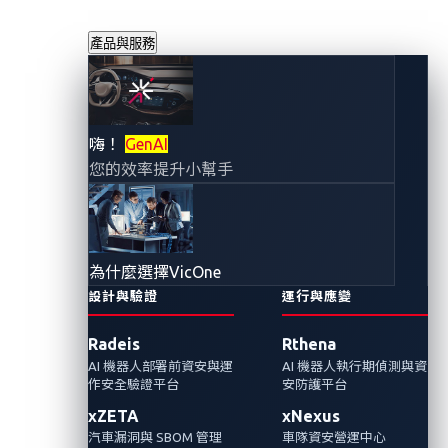
產品與服務
VicOne可偵測零時
嗨！
GenAI
您的效率提升小幫手
差漏洞並提供情境
化攻擊路徑的獨家
為什麼選擇VicOne
解決方案在AWS
設計與驗證
運行與應變
Radeis
Rthena
Marketplace上架
AI 機器人部署前資安與運
AI 機器人執行期偵測與資
作安全驗證平台
安防護平台
2024年6月18日
xZETA
xNexus
VicOne
汽車漏洞與 SBOM 管理
車隊資安營運中心