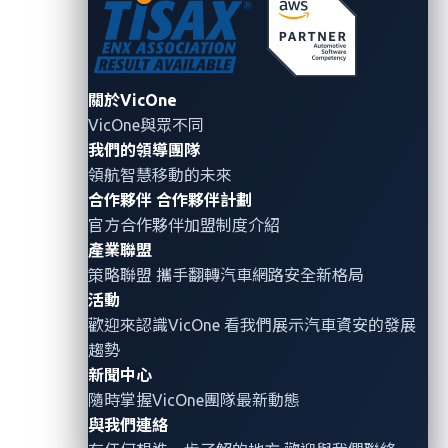
客戶提供卓越的汽車防護與深度資安情報洞察，以協助
建造安全又智慧的汽車。更多關於
VicOne
訊息請參考：
https://vicone.com/zh
。
關於VicOne
VicOne與眾不同
我們的領導團隊
領航智慧移動的未來
About the Author
合作夥伴
合作夥伴計劃
官方合作夥伴加盟制度介紹
VicOne
產業聯盟
VicOne
是車用資安解決方案領導品牌，
策略聯盟 攜手翻轉
汽車網路安全
新格局
致力於保護軟體定義車輛（SDV）、電
活動
歡迎來認識VicOne 看我們展示汽車資安的發展
動車充電基礎設施，以及新興的
趨勢
Physical AI 應用安全。作為 Trend
新聞中心
Micro 趨勢科技⁠旗下子公司，VicOne 承
隨時掌握VicOne團隊最新動態
襲趨勢科技超過 30 年的資安技術與經
與我們連絡
驗，為汽車產業提供先進的安全防護能