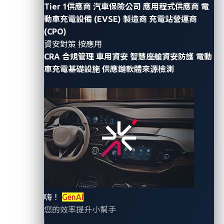
Tier 1供應商
汽車保險公司
應用程式供應商
電
VicOne
今天宣布其
xNexus
和
xZETA
解決方案正式在
動車充電設備 (EVSE) 製造商
充電站營運商
Amazon Web Services (AWS) Marketplace
上架。
(CPO)
xNexus
是一套次世代車輛安全營運中心
(VSOC)
平台，
資安對策 按應用
xZETA
則是汽車漏洞與軟體物料清單
(SBOM)
管理系統。
CRA 合規管理
車用資安
智慧座艙資安防護
電動
兩者可保護汽車軟體供應鏈，藉由獨家的零時差威脅情
車充電基礎設施
供應鏈軟體來源檢測
報，提供準確、情境化、可化為行動的洞見來支援風險
評估。
AWS Marketplace
架上提供了數千種軟體，簡化了軟體
授權與採購流程，提供彈性的訂價選項與多種部署方
式。其目的是希望能簡化軟體、資料與服務的採購、供
應與治理。例如，
VicOne
xNexus
與
xZETA
的使用者可
享受帳單整合與發票流程簡化的效益。
嗨！
GenAI
VicOne
執行長鄭奕立表示：「從各方面來說，
VicOne
將
您的效率提升小幫手
其高品質解決方案上架
AWS Marketplace
，再次以行動