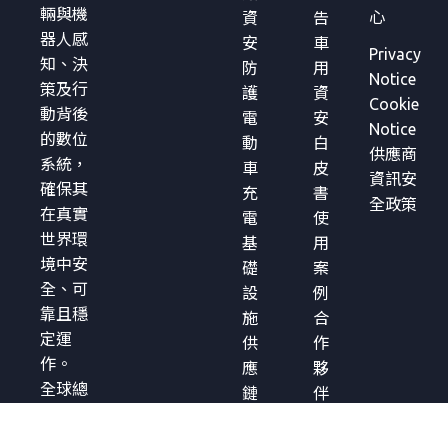
輛與機
心
資
告
器人感
安
車
Privacy
知、決
防
用
Notice
策及行
護
資
Cookie
動背後
電
安
Notice
的數位
動
白
供應商
系統，
車
皮
資訊安
確保其
充
書
全政策
在真實
電
使
世界環
基
用
境中安
礎
案
全、可
設
例
靠且穩
施
合
定運
供
作
作。
應
夥
全球總
鏈
伴
部
軟
成
日本〒
體
功