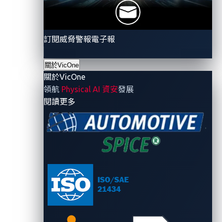
Rating
，簡稱
VVIR)
技術，廠商就能整合外部與內部的洞
見來優先處理高風險漏洞。如此一來就能快速偵測高風
險問題並擬定應對策略。資訊亦會回饋到「威脅分析與
訂閱威脅警報電子報
風險評估」
(TARA)
結果當中，以確保符合
ISO/SAE
21434
流程並持續保持監控。
關於VicOne
關於VicOne
歡迎
點選連結
來進一步了解
AWS Marketplace
上的
領航
Physical AI 資安
發展
VicOne
解決方案。
- 關於VicOne
閱讀更多
關於
VicOne
VicOne
致力保護未來車的安全，為汽車產業提供最新系
列的車用資安軟體與服務。
VicOne
的解決方案專為滿足
汽車製造商嚴格要求所設計，旨在保護並提供新型態汽
車客製化的特殊需求。身為趨勢科技的子公司，
VicOne
憑藉著趨勢科技超過
30
多年在網路資安的堅固基礎，為