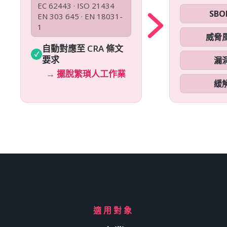
EC 62443 · ISO 21434
SB
EN 303 645 · EN 18031-
1
威脅
自動對應至 CRA 條文
要求
漏
→ 擺脫繁瑣人工作業
緩
適用對象