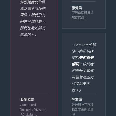
情報讓我們聚焦
張淵鈞
真正需要處理的
亞旭電腦研展總
風險。即使沒有
部資深處長
過往合規經驗，
我們也能如期完
成合規。」
「VicOne 的解
決方案能快速
識別
未知資安
漏洞
，協助我
們提升主動式
風險管理能力
與產品安全
性。」
金澤 幸司
許家誌
Connected
致伸科技互聯移
Business Division,
動事業部副總經
JRC Mobility
理