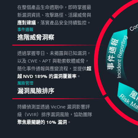
在整個產品生命週期中，即時掌握最
新漏洞資訊、攻擊路徑、活躍威脅與
應對建議
，落實產品安全持續監控。
事件通報
進階威脅洞察
透過掌握零日、未揭露與已知漏洞，
以及 CWE、APT 與勒索軟體威脅，
簡化事件通報與應變流程，並提供
超
越 NVD 189% 的漏洞覆蓋率
。
風險管理
漏洞風險排序
持續偵測並透過 VicOne 漏洞影響評
級（VVIR）排序漏洞風險，協助團隊
聚焦最關鍵的 10% 漏洞
。