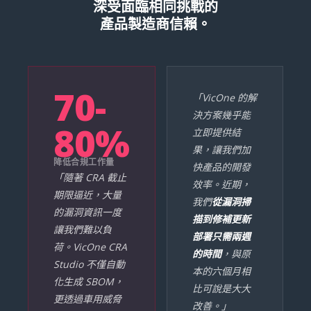
深受面臨相同挑戰的
產品製造商信賴。
70-
「VicOne 的解
決方案幾乎能
80%
立即提供結
果，讓我們加
降低合規工作量
快產品的開發
「隨著 CRA 截止
效率。近期，
期限逼近，大量
我們
從漏洞掃
的漏洞資訊一度
描到修補更新
讓我們難以負
部署只需兩週
荷。VicOne CRA
的時間
，與原
Studio 不僅自動
本的六個月相
化生成 SBOM，
比可說是大大
更透過車用威脅
改善。」